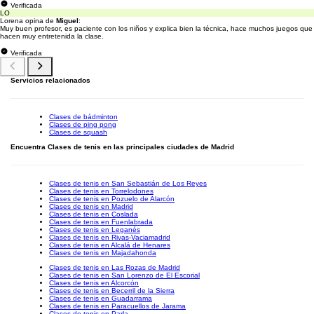
Verificada
LO
Lorena opina de
Miguel
:
Muy buen profesor, es paciente con los niños y explica bien la técnica, hace muchos juegos que
hacen muy entretenida la clase.
Verificada
Servicios relacionados
Clases de bádminton
Clases de ping pong
Clases de squash
Encuentra Clases de tenis en las principales ciudades de Madrid
Clases de tenis en San Sebastián de Los Reyes
Clases de tenis en Torrelodones
Clases de tenis en Pozuelo de Alarcón
Clases de tenis en Madrid
Clases de tenis en Coslada
Clases de tenis en Fuenlabrada
Clases de tenis en Leganés
Clases de tenis en Rivas-Vaciamadrid
Clases de tenis en Alcalá de Henares
Clases de tenis en Majadahonda
Clases de tenis en Las Rozas de Madrid
Clases de tenis en San Lorenzo de El Escorial
Clases de tenis en Alcorcón
Clases de tenis en Becerril de la Sierra
Clases de tenis en Guadarrama
Clases de tenis en Paracuellos de Jarama
Clases de tenis en Parla