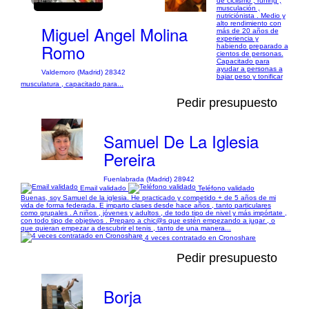
1/4
de ciclismo , runing ,
musculación ,
nutriciónista . Medio y
alto rendimiento con
Miguel Angel Molina
más de 20 años de
experiencia y
Romo
habiendo preparado a
cientos de personas.
Capacitado para
ayudar a personas a
Valdemoro (Madrid) 28342
bajar peso y tonificar
musculatura , capacitado para...
Pedir presupuesto
Samuel De La Iglesia
Pereira
Fuenlabrada (Madrid) 28942
Email validado
Teléfono validado
Buenas, soy Samuel de la iglesia. He practicado y competido + de 5 años de mi
vida de forma federada. E imparto clases desde hace años , tanto particulares
como grupales . A niños , jóvenes y adultos , de todo tipo de nivel y más impórtate ,
con todo tipo de objetivos . Preparo a chic@s que estén empezando a jugar , o
que quieran empezar a descubrir el tenis , tanto de una manera...
4 veces contratado en Cronoshare
Pedir presupuesto
Borja