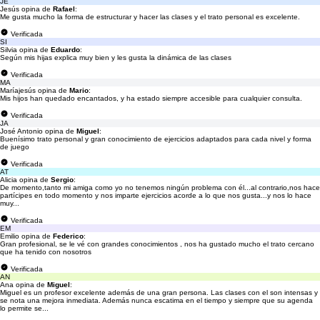
JE
Jesús opina de
Rafael
:
Me gusta mucho la forma de estructurar y hacer las clases y el trato personal es excelente.
Verificada
SI
Silvia opina de
Eduardo
:
Según mis hijas explica muy bien y les gusta la dinámica de las clases
Verificada
MA
Maríajesús opina de
Mario
:
Mis hijos han quedado encantados, y ha estado siempre accesible para cualquier consulta.
Verificada
JA
José Antonio opina de
Miguel
:
Buenísimo trato personal y gran conocimiento de ejercicios adaptados para cada nivel y forma
de juego
Verificada
AT
Alicia opina de
Sergio
:
De momento,tanto mi amiga como yo no tenemos ningún problema con él...al contrario,nos hace
partícipes en todo momento y nos imparte ejercicios acorde a lo que nos gusta...y nos lo hace
muy...
Verificada
EM
Emilio opina de
Federico
:
Gran profesional, se le vé con grandes conocimientos , nos ha gustado mucho el trato cercano
que ha tenido con nosotros
Verificada
AN
Ana opina de
Miguel
:
Miguel es un profesor excelente además de una gran persona. Las clases con el son intensas y
se nota una mejora inmediata. Además nunca escatima en el tiempo y siempre que su agenda
lo permite se...