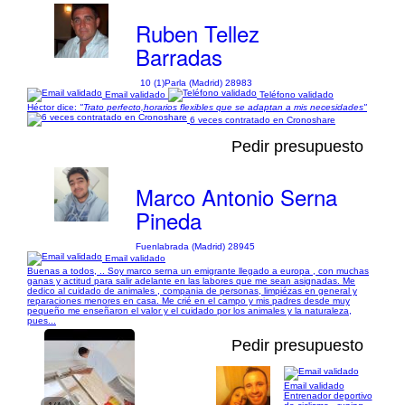
Ruben Tellez
Barradas
10 (1)
Parla (Madrid) 28983
Email validado
Teléfono validado
Héctor dice:
"Trato perfecto,horarios flexibles que se adaptan a mis necesidades"
6 veces contratado en Cronoshare
Pedir presupuesto
Marco Antonio Serna
Pineda
Fuenlabrada (Madrid) 28945
Email validado
Buenas a todos, .. Soy marco serna un emigrante llegado a europa , con muchas
ganas y actitud para salir adelante en las labores que me sean asignadas. Me
dedico al cuidado de animales , compania de personas, limpiézas en general y
reparaciones menores en casa. Me crié en el campo y mis padres desde muy
pequeño me enseñaron el valor y el cuidado por los animales y la naturaleza,
pues...
Pedir presupuesto
Email validado
Entrenador deportivo