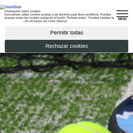
Información sobre cookies
Cronoshare utiliza cookies propias y de terceros para fines analíticos. Puedes
aceptar todas las cookies pulsando el botón “Permitir todas”. Puedes cambiar la
MENU
configuración
, y/o rechazar, así como obtener
más información
.