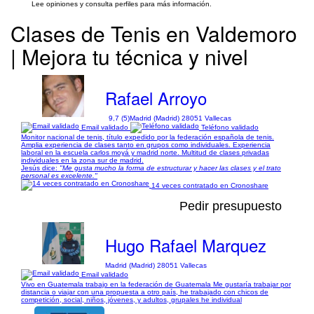
Lee opiniones y consulta perfiles para más información.
Clases de Tenis en Valdemoro
| Mejora tu técnica y nivel
Rafael Arroyo
9,7 (5)
Madrid (Madrid) 28051 Vallecas
Email validado
Teléfono validado
Monitor nacional de tenis, título expedido por la federación española de tenis.
Amplia experiencia de clases tanto en grupos como individuales. Experiencia
laboral en la escuela carlos moyá y madrid norte. Multitud de clases privadas
individuales en la zona sur de madrid.
Jesús dice:
"Me gusta mucho la forma de estructurar y hacer las clases y el trato
personal es excelente."
14 veces contratado en Cronoshare
Pedir presupuesto
Hugo Rafael Marquez
Madrid (Madrid) 28051 Vallecas
Email validado
Vivo en Guatemala trabajo en la federación de Guatemala Me gustaría trabajar por
distancia o viajar con una propuesta a otro país, he trabajado con chicos de
competición, social, niños, jóvenes, y adultos, grupales he individual