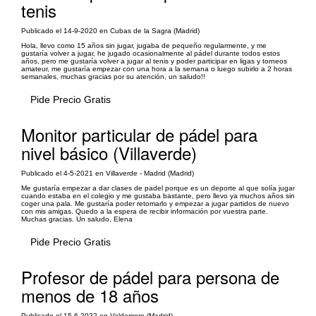
tenis
Publicado el 14-9-2020 en Cubas de la Sagra (Madrid)
Hola, llevo como 15 años sin jugar, jugaba de pequeño regularmente, y me
gustaría volver a jugar, he jugado ocasionalmente al pádel durante todos estos
años, pero me gustaría volver a jugar al tenis y poder participar en ligas y torneos
amateur, me gustaría empezar con una hora a la semana o luego subirlo a 2 horas
semanales, muchas gracias por su atención, un saludo!!
Pide Precio Gratis
Monitor particular de pádel para
nivel básico (Villaverde)
Publicado el 4-5-2021 en Villaverde - Madrid (Madrid)
Me gustaría empezar a dar clases de padel porque es un deporte al que solía jugar
cuando estaba en el colegio y me gustaba bastante, pero llevo ya muchos años sin
coger una pala. Me gustaría poder retomarlo y empezar a jugar partidos de nuevo
con mis amigas. Quedo a la espera de recibir información por vuestra parte.
Muchas gracias. Un saludo, Elena
Pide Precio Gratis
Profesor de pádel para persona de
menos de 18 años
Publicado el 15-6-2022 en Valdemoro (Madrid)