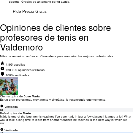
deporte. Gracias de antemano por tu ayuda!
Pide Precio Gratis
Opiniones de clientes sobre
profesores de tenis en
Valdemoro
Miles de usuarios confían en Cronoshare para encontrar los mejores profesionales
4.8/5 estrellas
+60.000 opiniones recibidas
100% verificadas
Chema opina de
José María
:
Es un gran profesional, muy atento y simpático, lo recomiendo enormemente.
Verificada
RL
Rafael opina de
Mario
:
Mário is one of the best tennis teachers I've ever had. In just a few classes I learned a lot! What
would take a long time to learn from another teacher, he teaches in the best way in which we
mix...
Verificada