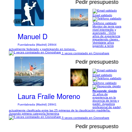
Pedir presupuesto
Email validado
1/6
Teléfono validado
Monitor de tenis para
nivel intermedio y
Manuel D
avanzado . Ocho
años de experiencia
impartiendo clases .
Veintisiete años
Fuenlabrada (Madrid) 28944
jugando a tenis
actualmente federado y participando en torneos .
1 veces contratado en Cronoshare
Pedir presupuesto
Email validado
1/3
Teléfono validado
Responde rápido
Laura Fraile Moreno
11 años de
experiencia en la
docencia de tenis y
padel. Jugadora
Fuenlabrada (Madrid) 28941
profesional de padel,
actualmente clasificada entre las 25 primeras de la claudicación madrileña.
Jugando primera categoría femenina
5 veces contratado en Cronoshare
Pedir presupuesto