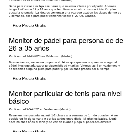
Sería para iniciar a mi hijo ese 8añis que muestra interés por el padel. Además,
tengo 2 niñas de 12 y 14 anís que han llevado a cabo curso de iniciación y les
gustaría retomarlo. La idea es comenzar una vez que acaben las clases dentro de
2 semanas, osea para poder comenzar sobre el 27/06. Gracias.
Pide Precio Gratis
Monitor de pádel para persona de de
26 a 35 años
Publicado el 14-9-2023 en Valdemoro (Madrid)
Buenas tardes, somos un grupo de 4 chicas que queremos aprender a jugar al
pádel. Nos gustaría saber tu disponibilidad y tarifas. Vivimos las 4 en valdemoro y
no tenemos ninguna pista para poder jugar. Muchas gracias por tu tiempo.
Pide Precio Gratis
Monitor particular de tenis para nivel
básico
Publicado el 9-5-2022 en Valdemoro (Madrid)
Resumen: me gustaría impartir 1-2 clases a la semana de 1 h de duración. A ser
posible en fin de semana o por las tardes entre diario. Mi nivel es básico, jugué
hace muchos años al tenis y de vez en cuando juego al padel actualmente
Pide Precio Gratis