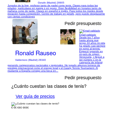
Getafe (Madrid) 28905
Jugador de la fmp, profesor tanto de padel como tenis. Clases para todas las
edades, particulares en pareja o en grupo. Gran flexibilidad en horarios tanto de
mañana como de tarde. Clases en español e inglés. Para todos los niveles desde
iniciación hasta competición. Centro de trabajo en getafe, pero puedo desplazarme
con ciertas condiciones
Pedir presupuesto
Email validado
Desde los 7 años
1/2
hasta ahora que
tengo 24 años mi vida
ha girado casi siempre
en torno al tennis.
Ronald Rauseo
Empecé jugando en
mi país de origen ,
Venezuela, y llegué a
ser número 1 en la
Valdemoro (Madrid) 28340
categoría de infantil
ganando campeonatos nacionales y regionales. He jugado algunos torneos de
prestigio internacional como el orange bowl y el Casely Tennis Tournament. Al
mudarme a España consigo una beca en...
Pedir presupuesto
¿Cuánto cuestan las clases de tenis?
Ver guía de precios
€
€€
€€€
€€€€