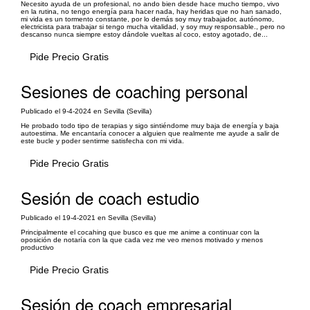
Necesito ayuda de un profesional, no ando bien desde hace mucho tiempo, vivo
en la rutina, no tengo energía para hacer nada, hay heridas que no han sanado,
mi vida es un tormento constante, por lo demás soy muy trabajador, autónomo,
electricista para trabajar si tengo mucha vitalidad, y soy muy responsable., pero no
descanso nunca siempre estoy dándole vueltas al coco, estoy agotado, de...
Pide Precio Gratis
Sesiones de coaching personal
Publicado el 9-4-2024 en Sevilla (Sevilla)
He probado todo tipo de terapias y sigo sintiéndome muy baja de energía y baja
autoestima. Me encantaría conocer a alguien que realmente me ayude a salir de
este bucle y poder sentirme satisfecha con mi vida.
Pide Precio Gratis
Sesión de coach estudio
Publicado el 19-4-2021 en Sevilla (Sevilla)
Principalmente el cocahing que busco es que me anime a continuar con la
oposición de notaría con la que cada vez me veo menos motivado y menos
productivo
Pide Precio Gratis
Sesión de coach empresarial