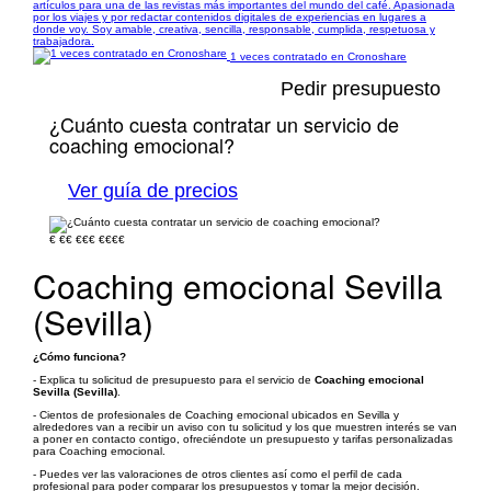
artículos para una de las revistas más importantes del mundo del café. Apasionada
por los viajes y por redactar contenidos digitales de experiencias en lugares a
donde voy. Soy amable, creativa, sencilla, responsable, cumplida, respetuosa y
trabajadora.
1 veces contratado en Cronoshare
Pedir presupuesto
¿Cuánto cuesta contratar un servicio de
coaching emocional?
Ver guía de precios
€
€€
€€€
€€€€
Coaching emocional Sevilla
(Sevilla)
¿Cómo funciona?
- Explica tu solicitud de presupuesto para el servicio de
Coaching emocional
Sevilla (Sevilla)
.
- Cientos de profesionales de Coaching emocional ubicados en Sevilla y
alrededores van a recibir un aviso con tu solicitud y los que muestren interés se van
a poner en contacto contigo, ofreciéndote un presupuesto y tarifas personalizadas
para Coaching emocional.
- Puedes ver las valoraciones de otros clientes así como el perfil de cada
profesional para poder comparar los presupuestos y tomar la mejor decisión.