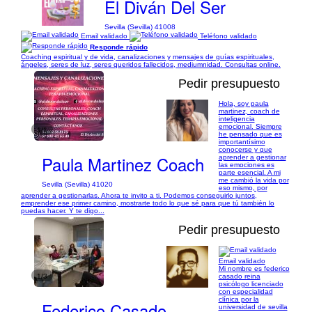
El Diván Del Ser
Sevilla (Sevilla) 41008
Email validado
Teléfono validado
Responde rápido
Coaching espiritual y de vida, canalizaciones y mensajes de guías espirituales,
ángeles, seres de luz, seres queridos fallecidos, mediumnidad. Consultas online.
Pedir presupuesto
Hola, soy paula
martinez, coach de
inteligencia
emocional. Siempre
1/1
he pensado que es
importantísimo
conocerse y que
Paula Martinez Coach
aprender a gestionar
las emociones es
parte esencial. A mi
me cambió la vida por
Sevilla (Sevilla) 41020
eso mismo, por
aprender a gestionarlas. Ahora te invito a ti. Podemos conseguirlo juntos,
emprender ese primer camino, mostrarte todo lo que sé para que tú también lo
puedas hacer. Y te digo...
Pedir presupuesto
Email validado
Mi nombre es federico
1/3
casado reina
psicólogo licenciado
con especialidad
clínica por la
Federico Casado
universidad de sevilla