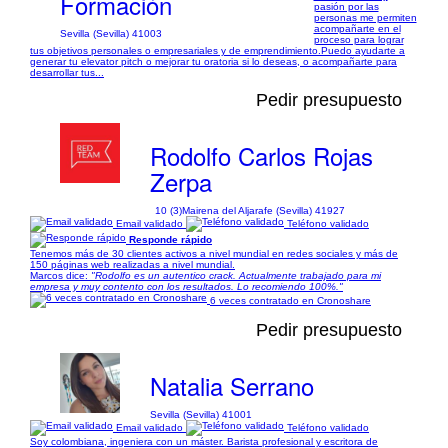
Formación
pasión por las
personas me permiten
acompañarte en el
Sevilla (Sevilla) 41003
proceso para lograr
tus objetivos personales o empresariales y de emprendimiento.Puedo ayudarte a
generar tu elevator pitch o mejorar tu oratoria si lo deseas, o acompañarte para
desarrollar tus...
Pedir presupuesto
Rodolfo Carlos Rojas
Zerpa
10 (3)
Mairena del Aljarafe (Sevilla) 41927
Email validado
Teléfono validado
Responde rápido
Tenemos más de 30 clientes activos a nivel mundial en redes sociales y más de
150 páginas web realizadas a nivel mundial.
Marcos dice:
"Rodolfo es un autentico crack. Actualmente trabajado para mi
empresa y muy contento con los resultados. Lo recomiendo 100%."
6 veces contratado en Cronoshare
Pedir presupuesto
Natalia Serrano
Sevilla (Sevilla) 41001
Email validado
Teléfono validado
Soy colombiana, ingeniera con un máster. Barista profesional y escritora de