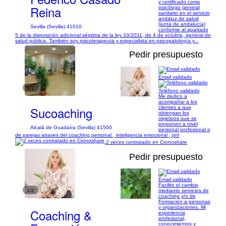
y certificado como
Reina
psicólogo general
sanitario en el servicio
andaluz de salud
(junta de andalucía)
Sevilla (Sevilla) 41010
conforme al apartado
5 de la disposición adicional séptima de la ley 33/2011, de 4 de octubre, general de
salud pública. También soy psicoterapeuta y especialista en psicopatología y...
Pedir presupuesto
Email validado
1/3
Teléfono validado
Me dedico a
acompañar a los
Sucoaching
clientes a que
obtengan los
objetivos que se
proponen a nivel
Alcalá de Guadaíra (Sevilla) 41500
personal profesional o
de parejas atraves del coaching personal , inteligencia emocional , pnl
2 veces contratado en Cronoshare
Pedir presupuesto
Email validado
Facilito el cambio
1/2
mediante servicios de
coaching y/o de
Formación a personas
y organizaciones. Mi
Coaching &
experiencia
profesional,
conocimientos y