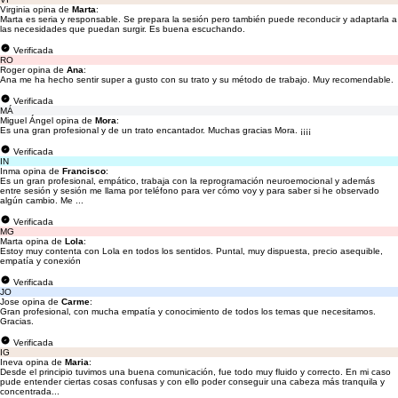
Virginia opina de
Marta
:
Marta es seria y responsable. Se prepara la sesión pero también puede reconducir y adaptarla a
las necesidades que puedan surgir. Es buena escuchando.
Verificada
RO
Roger opina de
Ana
:
Ana me ha hecho sentir super a gusto con su trato y su método de trabajo. Muy recomendable.
Verificada
MÁ
Miguel Ángel opina de
Mora
:
Es una gran profesional y de un trato encantador. Muchas gracias Mora. ¡¡¡¡
Verificada
IN
Inma opina de
Francisco
:
Es un gran profesional, empático, trabaja con la reprogramación neuroemocional y además
entre sesión y sesión me llama por teléfono para ver cómo voy y para saber si he observado
algún cambio. Me ...
Verificada
MG
Marta opina de
Lola
:
Estoy muy contenta con Lola en todos los sentidos. Puntal, muy dispuesta, precio asequible,
empatía y conexión
Verificada
JO
Jose opina de
Carme
:
Gran profesional, con mucha empatía y conocimiento de todos los temas que necesitamos.
Gracias.
Verificada
IG
Ineva opina de
Maria
:
Desde el principio tuvimos una buena comunicación, fue todo muy fluido y correcto. En mi caso
pude entender ciertas cosas confusas y con ello poder conseguir una cabeza más tranquila y
concentrada...