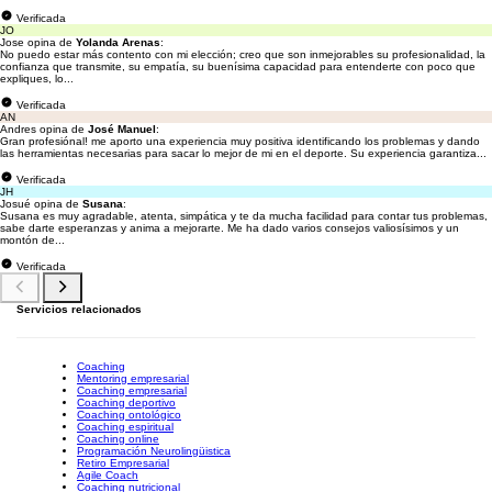
Verificada
JO
Jose opina de
Yolanda Arenas
:
No puedo estar más contento con mi elección; creo que son inmejorables su profesionalidad, la
confianza que transmite, su empatía, su buenísima capacidad para entenderte con poco que
expliques, lo...
Verificada
AN
Andres opina de
José Manuel
:
Gran profesiónal! me aporto una experiencia muy positiva identificando los problemas y dando
las herramientas necesarias para sacar lo mejor de mi en el deporte. Su experiencia garantiza...
Verificada
JH
Josué opina de
Susana
:
Susana es muy agradable, atenta, simpática y te da mucha facilidad para contar tus problemas,
sabe darte esperanzas y anima a mejorarte. Me ha dado varios consejos valiosísimos y un
montón de...
Verificada
Servicios relacionados
Coaching
Mentoring empresarial
Coaching empresarial
Coaching deportivo
Coaching ontológico
Coaching espiritual
Coaching online
Programación Neurolingüistica
Retiro Empresarial
Agile Coach
Coaching nutricional