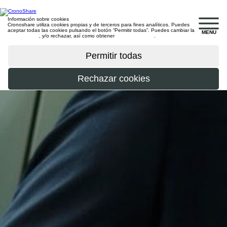
Información sobre cookies
Cronoshare utiliza cookies propias y de terceros para fines analíticos. Puedes
aceptar todas las cookies pulsando el botón “Permitir todas”. Puedes cambiar la
MENU
configuración
, y/o rechazar, así como obtener
más información
.