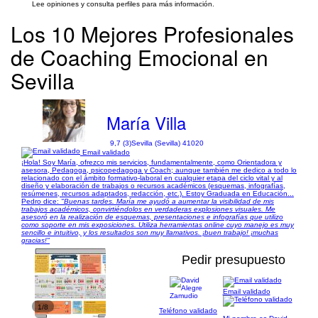
Lee opiniones y consulta perfiles para más información.
Los 10 Mejores Profesionales
de Coaching Emocional en
Sevilla
María Villa
9,7 (3)
Sevilla (Sevilla) 41020
Email validado
¡Hola! Soy María, ofrezco mis servicios, fundamentalmente, como Orientadora y
asesora, Pedagoga, psicopedagoga y Coach; aunque también me dedico a todo lo
relacionado con el ámbito formativo-laboral en cualquier etapa del ciclo vital y al
diseño y elaboración de trabajos o recursos académicos (esquemas, infografías,
resúmenes, recursos adaptados, redacción, etc.). Estoy Graduada en Educación...
Pedro dice:
"Buenas tardes. María me ayudó a aumentar la visibilidad de mis
trabajos académicos, convirtiéndolos en verdaderas explosiones visuales. Me
asesoró en la realización de esquemas, presentaciones e infografías que utilizo
como soporte en mis exposiciones. Utiliza herramientas online cuyo manejo es muy
sencillo e intuitivo, y los resultados son muy llamativos. ¡buen trabajo! ¡muchas
gracias!"
Pedir presupuesto
Email validado
1/8
Teléfono validado