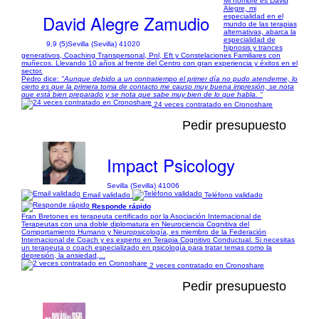
Mi nombre es David
Alegre, mi
David Alegre Zamudio
especialidad en el
mundo de las terapias
alternativas, abarca la
especialidad de
9,9 (5)
Sevilla (Sevilla) 41020
hipnosis y trances
generativos, Coaching Transpersonal, Pnl, Eft y Constelaciones Familiares con
muñecos. Llevando 10 años al frente del Centro con gran experiencia y éxitos en el
sector.
Pedro dice:
"Aunque debido a un contratiempo el primer día no pudo atenderme, lo
cierto es que la primera toma de contacto me causo muy buena impresión, se nota
que está bien preparado y se nota que sabe muy bien de lo que habla. "
24 veces contratado en Cronoshare
Pedir presupuesto
Impact Psicology
Sevilla (Sevilla) 41006
Email validado
Teléfono validado
Responde rápido
Fran Bretones es terapeuta certificado por la Asociación Internacional de
Terapeutas con una doble diplomatura en Neurociencia Cognitiva del
Comportamiento Humano y Neuropsicología, es miembro de la Federación
Internacional de Coach y es experto en Terapia Cognitivo Conductual. Si necesitas
un terapeuta o coach especializado en psicología para tratar temas como la
depresión, la ansiedad,...
2 veces contratado en Cronoshare
Pedir presupuesto