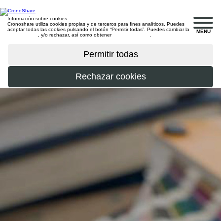
Información sobre cookies
Cronoshare utiliza cookies propias y de terceros para fines analíticos. Puedes
aceptar todas las cookies pulsando el botón “Permitir todas”. Puedes cambiar la
MENU
configuración
, y/o rechazar, así como obtener
más información
.