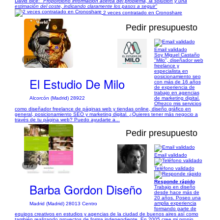
David dice:
"Proporciono información acerca del problema, la solución y una
estimación del coste, indicando claramente los pasos a seguir"
2 veces contratado en Cronoshare
Pedir presupuesto
Email validado
Soy Miguel Castaño
1/45
"Milo", diseñador web
freelance y
especialista en
posicionamiento seo
El Estudio De Milo
con más de 16 años
de experiencia de
trabajo en agencias
de marketing digital.
Alcorcón (Madrid) 28922
Ofrezco mis servicios
como diseñador freelance de páginas web y tiendas online, diseño gráfico en
general, posicionamiento SEO y marketing digital. ¿Quieres tener más negocio a
través de tu página web? Puedo ayudarte a...
Pedir presupuesto
Email validado
1/9
Teléfono validado
Responde rápido
Barba Gordon Diseño
Trabajo en diseño
desde hace más de
20 años. Poseo una
amplia experiencia
Madrid (Madrid) 28013 Centro
formando parte de
equipos creativos en estudios y agencias de la ciudad de buenos aires así como
también realizando proyectos de forma independiente. En 2005 cree mi propio