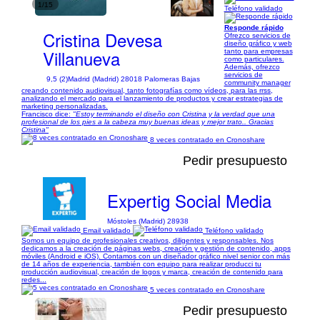
1/15
Teléfono validado
Responde rápido
Cristina Devesa
Ofrezco servicios de
diseño gráfico y web
Villanueva
tanto para empresas
como particulares.
Además, ofrezco
servicios de
9,5 (2)
Madrid (Madrid) 28018 Palomeras Bajas
community manager
creando contenido audiovisual, tanto fotografías como vídeos, para las rrss,
analizando el mercado para el lanzamiento de productos y crear estrategias de
marketing personalizadas.
Francisco dice:
"Estoy terminando el diseño con Cristina y la verdad que una
profesional de los pies a la cabeza muy buenas ideas y mejor trato.. Gracias
Cristina"
8 veces contratado en Cronoshare
Pedir presupuesto
Expertig Social Media
Móstoles (Madrid) 28938
Email validado
Teléfono validado
Somos un equipo de profesionales creativos, diligentes y responsables. Nos
dedicamos a la creación de páginas webs, creación y gestión de contenido, apps
móviles (Android e iOS). Contamos con un diseñador gráfico nivel senior con más
de 14 años de experiencia, también con equipo para realizar producci tu
producción audiovisual, creación de logos y marca, creación de contenido para
redes...
5 veces contratado en Cronoshare
Pedir presupuesto