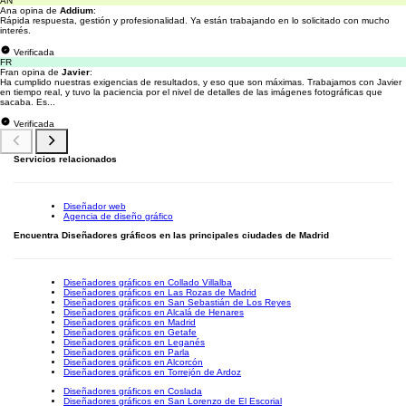
AN
Ana opina de
Addium
:
Rápida respuesta, gestión y profesionalidad. Ya están trabajando en lo solicitado con mucho
interés.
Verificada
FR
Fran opina de
Javier
:
Ha cumplido nuestras exigencias de resultados, y eso que son máximas. Trabajamos con Javier
en tiempo real, y tuvo la paciencia por el nivel de detalles de las imágenes fotográficas que
sacaba. Es...
Verificada
Servicios relacionados
Diseñador web
Agencia de diseño gráfico
Encuentra Diseñadores gráficos en las principales ciudades de Madrid
Diseñadores gráficos en Collado Villalba
Diseñadores gráficos en Las Rozas de Madrid
Diseñadores gráficos en San Sebastián de Los Reyes
Diseñadores gráficos en Alcalá de Henares
Diseñadores gráficos en Madrid
Diseñadores gráficos en Getafe
Diseñadores gráficos en Leganés
Diseñadores gráficos en Parla
Diseñadores gráficos en Alcorcón
Diseñadores gráficos en Torrejón de Ardoz
Diseñadores gráficos en Coslada
Diseñadores gráficos en San Lorenzo de El Escorial