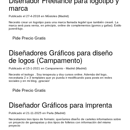
Diseñador Freelance para logotipo y
marca
Publicado el 27-4-2018 en Móstoles (Madrid)
Necesito crear un logotipo para una marca llamada legdel que también crearé. La
marca será para venta, en principio, online de complementos (gorros y gafas). Estilo
juvenil-lujo.
Pide Precio Gratis
Diseñadores Gráficos para diseño
de logos (Campamento)
Publicado el 15-1-2021 en Campamento - Madrid (Madrid)
Necesito el isologo . Soy terapeuta y doy cursos online. Además del logo,
necesitaria 2 o 3 templates que yo pueda ir modificando para posts en redes
sociales y en mi blog, ¡gracias!
Pide Precio Gratis
Diseñador Gráficos para imprenta
Publicado el 21-11-2025 en Parla (Madrid)
Necesitamos tres tipos de formato; queríamos diseño de carteles informativos sobre
un proyecto de garrapatas y dos tipos de folletos con información del mismo
proyecto