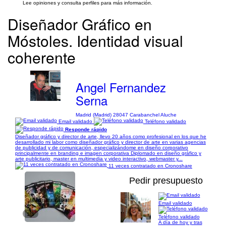
Lee opiniones y consulta perfiles para más información.
Diseñador Gráfico en
Móstoles. Identidad visual
coherente
Angel Fernandez
Serna
Madrid (Madrid) 28047 Carabanchel Aluche
Email validado
Teléfono validado
Responde rápido
Diseñador gráfico y director de arte, llevo 20 años como profesional en los que he
desarrollado mi labor como diseñador gráfico y director de arte en varias agencias
de publicidad y de comunicación, especializándome en diseño corporativo
principalmente en branding e imagen corporativa Diplomado en diseño gráfico y
arte publicitario, master en multimedia y video interactivo, webmaster y...
11 veces contratado en Cronoshare
Pedir presupuesto
Email validado
1/5
Teléfono validado
A día de hoy y tras