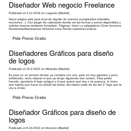
Diseñador Web negocio Freelance
Publicado el 3-12-2018 en Leganés (Madrid)
Hacer página web para local de alquiler de eventos (cumpleaños infantiles,
reuniones...). Con plugin de calendario donde ver las fechas y turnos disponibles y
solicitar reserva mediante formulario. Páginas: Inicio La sala/galería Cómo funciona
Horarios/tarifas/reservas Servicios extra Donde estamos/contacto
Pide Precio Gratis
Diseñadores Gráficos para diseño
de logos
Publicado el 25-2-2022 en Móstoles (Madrid)
Es para un un servicio dental, ya contaba con uno, pero es muy agresivo y poco
sofisticado, sería mejorar el que ya tengo siguiendo ese camino. Para poder
hacerlo, aportaría el logo antiguo y el que quiero que sea o se parezca, lo único
que habría que hacer es añadir las letras, del mismo estilo de las del 2° logo que le
voy a enviar.
Pide Precio Gratis
Diseñador Gráficos para diseño de
logos
Publicado el 6-10-2022 en Alcorcón (Madrid)