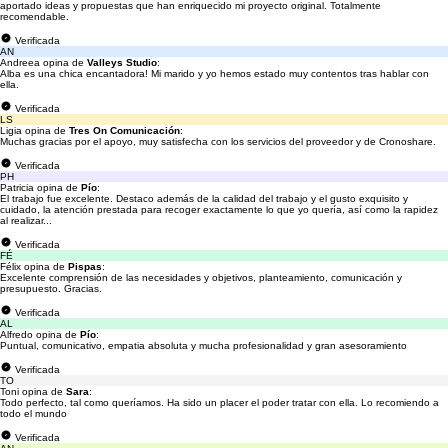
aportado ideas y propuestas que han enriquecido mi proyecto original. Totalmente
recomendable.
Verificada
AN
Andreea opina de
Valleys Studio
:
Alba es una chica encantadora! Mi marido y yo hemos estado muy contentos tras hablar con
ella.
Verificada
LS
Ligia opina de
Tres On Comunicación
:
Muchas gracias por el apoyo, muy satisfecha con los servicios del proveedor y de Cronoshare.
Verificada
PH
Patricia opina de
Pío
:
El trabajo fue excelente. Destaco además de la calidad del trabajo y el gusto exquisito y
cuidado, la atención prestada para recoger exactamente lo que yo quería, así como la rapidez
al realizar...
Verificada
FÉ
Félix opina de
Pispas
:
Excelente comprensión de las necesidades y objetivos, planteamiento, comunicación y
presupuesto. Gracias.
Verificada
AL
Alfredo opina de
Pío
:
Puntual, comunicativo, empatia absoluta y mucha profesionalidad y gran asesoramiento
Verificada
TO
Toni opina de
Sara
:
Todo perfecto, tal como queríamos. Ha sido un placer el poder tratar con ella. Lo recomiendo a
todo el mundo
Verificada