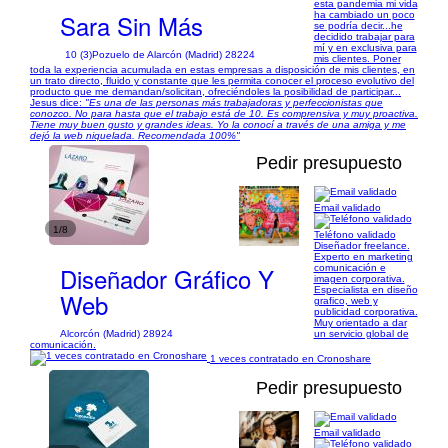
esta pandemia mi vida
Sara Sin Más
ha cambiado un poco
se podría decir...he
decidido trabajar para
mí y en exclusiva para
10 (3)
Pozuelo de Alarcón (Madrid) 28224
mis clientes. Poner
toda la experiencia acumulada en estas empresas a disposición de mis clientes, en
un trato directo, fluido y constante que les permita conocer el proceso evolutivo del
producto que me demandan/solicitan, ofreciéndoles la posibilidad de participar...
Jesus dice:
"Es una de las personas más trabajadoras y perfeccionistas que
conozco. No para hasta que el trabajo está de 10. Es comprensiva y muy proactiva.
Tiene muy buen gusto y grandes ideas. Yo la conocí a través de una amiga y me
dejó la web niquelada. Recomendada 100%"
Pedir presupuesto
Email validado
1/8
Teléfono validado
Diseñador freelance.
Experto en marketing
Diseñador Gráfico Y
comunicación e
imagen corporativa.
Especialista en diseño
Web
grafico, web y
publicidad corporativa.
Muy orientado a dar
Alcorcón (Madrid) 28924
un servicio global de
comunicación.
1 veces contratado en Cronoshare
Pedir presupuesto
Email validado