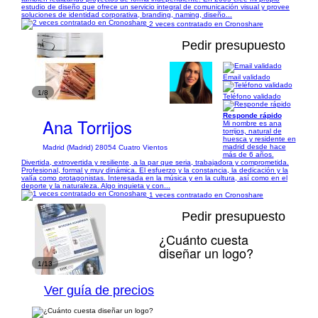
estudio de diseño que ofrece un servicio integral de comunicación visual y provee
soluciones de identidad corporativa, branding, naming, diseño...
2 veces contratado en Cronoshare
Pedir presupuesto
Email validado
1/8
Teléfono validado
Responde rápido
Ana Torrijos
Mi nombre es ana
torrijos, natural de
huesca y residente en
madrid desde hace
Madrid (Madrid) 28054 Cuatro Vientos
más de 6 años.
Divertida, extrovertida y resiliente, a la par que seria, trabajadora y comprometida.
Profesional, formal y muy dinámica. El esfuerzo y la constancia, la dedicación y la
valía como protagonistas. Interesada en la música y en la cultura, así como en el
deporte y la naturaleza. Algo inquieta y con...
1 veces contratado en Cronoshare
Pedir presupuesto
¿Cuánto cuesta
diseñar un logo?
1/13
Ver guía de precios