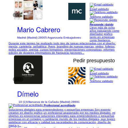
Email validado
1/2
Teléfono validado
Responde rápido
Mario Cabrero
Llevo más de ocho
años trabajando como
diseñador gráfico
tanto en empresas
Madrid (Madrid) 28005 Arganzuela Embajadores
como freelance.
Durante este tiempo he realizado todo tipo de tareas relacionadas con el diseño:
menús, cartelería, señalética, flyers, branding de nuevas marcas, vinilos, folletos,
redes sociales, prensa, cursos formativos, presentaciones corporativas, informes
edición de dosieres informativos de franquicia (sectores...
Pedir presupuesto
Email validado
1/17
Teléfono validado
Dímelo
10 (1)
Villanueva de la Cañada (Madrid) 28691
Profesional acreditado
Soluciones digitales para emprendedores y pequeñas empresas Soy experto
creativo en diseño gráfico,un profesional apasionado por los medios digitales, mi
objetivo es proporcionar soluciones integrales para emprendedores o pequeñas
empresas en el complejo y cambiante mundo de los medios digitales, que logren
satisfacer con eficacia y calidad tus necesidades de comunicación, diseño de
marca y...