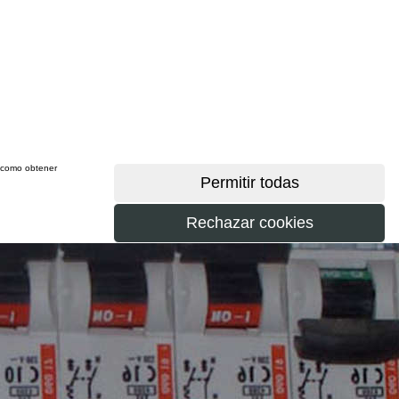
sí como obtener
más