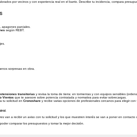
alorados por vecinos y con experiencia real en el barrio. Describe tu incidencia, compara presupue
s
ta, apagones parciales.
ones
según REBT.
jes.
 menos sorpresas en obra.
etensiones transitorias
y revisa la toma de tierra: en tormentas y con equipos sensibles (ordena
ro Vientos
que te asesore sobre potencia contratada y normativa para evitar sobrecargas.
 tu solicitud en
Cronoshare
y recibe varias opciones de profesionales cercanos para elegir con 
drid
.
es van a recibir un aviso con tu solicitud y los que muestren interés se van a poner en contacto 
a poder comparar los presupuestos y tomar la mejor decisión.