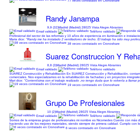
77 veces contratado en Cronoshare
Randy Janampa
9,9 (32)
Madrid (Madrid) 28025 Vista Alegre Abrantes
Email validado
Teléfono validado
Profesional del sector de las reformas y 10 años de experiencia en iluminación e instalaci
Maria dice:
"Randy me ha instalado 2 ventiladores de techo. El trabajo ha sido muy profesio
38 veces contratado en Cronoshare
Suarez Construccion Y Rehab
8,8 (3)
Madrid (Madrid) 28025 Vista Alegre Abrantes
Email validado
Teléfono validado
SUAREZ Construcción y Rehabilitación En SUAREZ Construcción y Rehabilitación, contamos 
comerciales. Nos especializamos en la rehabilitación de fachadas y en proyectos integrale
Mari dice:
"Contentísima con el trabajo realizado ,no tengo duda que lo volvería a llamar p
19 veces contratado en Cronoshare
Grupo De Profesionales
10 (2)
Madrid (Madrid) 28025 Vista Alegre Abrantes
Email validado
Teléfono validado
Somos de la empresa grupo de profesionales mi nombre es Nicomedes Cuento con más de 15 
haciendo uso de los mejores materiales, siendo siempre de primera calidad. Cumplo con l
6 veces contratado en Cronoshare