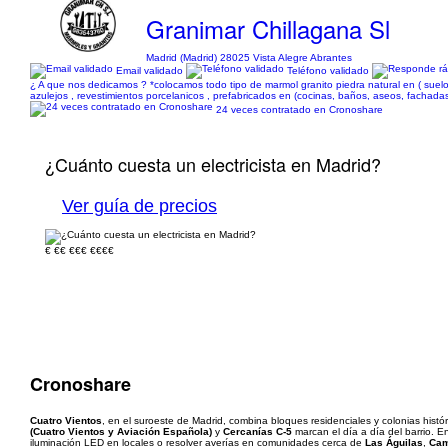
Granimar Chillagana Sl
Madrid (Madrid) 28025 Vista Alegre Abrantes
Email validado
Teléfono validado
¿ A que nos dedicamos ? *colocamos todo tipo de marmol granito piedra natural en ( suel
azulejos , revestimientos porcelanicos , prefabricados en (cocinas, baños, aseos, fachadas
24 veces contratado en Cronoshare
¿Cuánto cuesta un electricista en Madrid?
Ver guía de precios
€
€€
€€€
€€€€
Cronoshare
Cuatro Vientos
, en el suroeste de Madrid, combina bloques residenciales y colonias histó
(Cuatro Vientos y Aviación Española)
y
Cercanías C-5
marcan el día a día del barrio. 
iluminación LED en locales o resolver averías en comunidades cerca de
Las Águilas
,
Ca