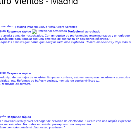
tro Vientos - Madrid
| Madrid (Madrid) 28025 Vista Alegre Abrantes
Responde rápido
Profesional acreditado
na amplia gama de necesidades. Con un equipo de profesionales experimentados y un enfoque en
¿Estás listo para trabajar con una empresa de confianza en soluciones eléctricas?...
quellos asuntos que había que arreglar, todo bien explicado. Realizó mediciones y dejo todo co
s
Responde rápido
todo tipo de montajes de muebles, lámparas, cortinas, estores, mamparas, muebles y accesorios d
ricidad, etc. Reformas de baños y cocinas, montaje de suelos vinílicos y...
l resultado es correcto."
Responde rápido
 nivel industrial y nivel del hogar de servicios de electricidad. Cuento con una amplía experien
r sus necesidades. No dudes en solicitar presupuesto sin compromiso.
can con todo detalle el diagnostico y solucion."