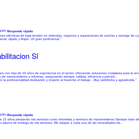
Responde rápido
ones eléctricas de baja tensión en viviendas, negocios y reparaciones de averías y montaje de cua
nal, rápido y limpio. Un gran profesional."
ilitacion Sl
con más de 20 años de experiencia en el sector, ofreciendo soluciones completas para la renov
s de mantenimiento y reformas, asegurando siempre calidad, eficiencia y precios...
or la profesionalidad,dedicación y respeto al hacerme el trabajo . Muy satisfecha y agradecida."
Responde rápido
años prestando mis servicios como reformista y servicios de mantenimiento Siempre trato de ofr
os plazos de entrega de mis servicios. Me adapto a cada una de las necesidades de...