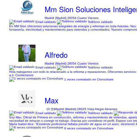
Mm Sion Soluciones Intelige
Madrid (Madrid) 28054 Cuatro Vientos
Email validado
Teléfono validado
En MM Sion ofrecemos soluciones integrales de energía y reformas en toda Asturias. Nos e
fontanería, electricidad y mantenimiento para viviendas y comunidades. Nuestro compromiso
Alfredo
Madrid (Madrid) 28054 Cuatro Vientos
Email validado
Teléfono validado
Hola trabajamos con todo lo relacionado a la reforma y reparaciones. Ofrecemos servicios 
a ti. Contáctanos
1 veces contratado en Cronoshare
Max
10 (5)
Madrid (Madrid) 28025 Vista Alegre Abrantes
Email validado
Teléfono validado
Soy Max, Oficial de Primera en construcción, reforma y mantenimiento de viviendas, apart
necesidad de rehacer o corregir mi trabajo. Gracias por considerar mi perfil. Espero con inte
María Isabel dice:
"Excelente profesional faltaba presión de agua en un aseo, desmontó lla
6 veces contratado en Cronoshare