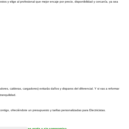
stos y elige al profesional que mejor encaje por precio, disponibilidad y cercanía, ya sea
dores, calderas, cargadores) evitarás daños y disparos del diferencial. Y si vas a reformar
tranquilidad.
contigo, ofreciéndote un presupuesto y tarifas personalizadas para Electricistas.
es gratis y sin compromiso