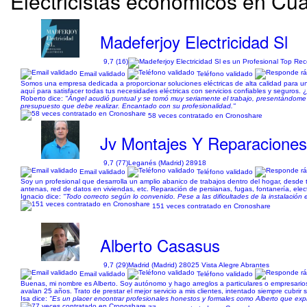
Electricistas económicos en Cua
Madeferjoy Electricidad Sl
9,7 (16)
Email validado
Teléfono validado
Somos una empresa dedicada a proporcionar soluciones eléctricas de alta calidad para u
aquí para satisfacer todas tus necesidades eléctricas con servicios confiables y seguros. 
Roberto dice:
"Ángel acudió puntual y se tomó muy seriamente el trabajo, presentándome a
presupuesto que debe realizar. Encantado con su profesionalidad."
58 veces contratado en Cronoshare
Jv Montajes Y Reparacione
9,7 (77)
Leganés (Madrid) 28918
Email validado
Teléfono validado
Soy un profesional que desarrolla un amplio abanico de trabajos dentro del hogar, desde 
antenas, red de datos en viviendas, etc. Reparación de persianas, fugas, fontanería, elect
Ignacio dice:
"Todo correcto según lo convenido. Pese a las dificultades de la instalación e
151 veces contratado en Cronoshare
Alberto Casasus
9,7 (29)
Madrid (Madrid) 28025 Vista Alegre Abrantes
Email validado
Teléfono validado
Buenas, mi nombre es Alberto. Soy autónomo y hago arreglos a particulares o empresarios a
avalan 25 años. Trato de prestar el mejor servicio a mis clientes, intentado siempre cubri
Isa dice:
"Es un placer encontrar profesionales honestos y formales como Alberto que expli