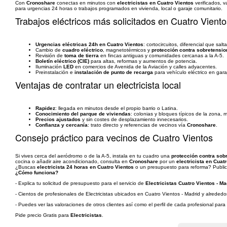
Con
Cronoshare
conectas en minutos con
electricistas en Cuatro Vientos
verificados, v
para urgencias 24 horas o trabajos programados en vivienda, local o garaje comunitario.
Trabajos eléctricos más solicitados en Cuatro Viento
Urgencias eléctricas 24h en Cuatro Vientos
: cortocircuitos, diferencial que sal
Cambio de
cuadro eléctrico
, magnetotérmicos y
protección contra sobretensi
Revisión de
toma de tierra
en fincas antiguas y comunidades cercanas a la A-5.
Boletín eléctrico (CIE)
para altas, reformas y aumentos de potencia.
Iluminación
LED
en comercios de Avenida de la Aviación y calles adyacentes.
Preinstalación e
instalación de punto de recarga
para vehículo eléctrico en gara
Ventajas de contratar un electricista local
Rapidez
: llegada en minutos desde el propio barrio o Latina.
Conocimiento del parque de viviendas
: colonias y bloques típicos de la zona,
Precios ajustados
y sin costes de desplazamiento innecesarios.
Confianza y cercanía
: trato directo y referencias de vecinos vía
Cronoshare
.
Consejo práctico para vecinos de Cuatro Vientos
Si vives cerca del aeródromo o de la A-5, instala en tu cuadro una
protección contra sobr
cocina o añadir aire acondicionado, consulta en
Cronoshare
por un
electricista en Cuat
¿Buscas
electricista 24 horas en Cuatro Vientos
o un presupuesto para reforma? Publica
¿Cómo funciona?
- Explica tu solicitud de presupuesto para el servicio de
Electricistas Cuatro Vientos - Ma
- Cientos de profesionales de Electricistas ubicados en Cuatro Vientos - Madrid y alrededor
- Puedes ver las valoraciones de otros clientes así como el perfil de cada profesional par
Pide precio Gratis para
Electricistas
.