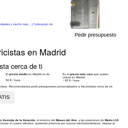
nidades y mucho mas....) *colocacion de
1/13
Pedir presupuesto
ricistas en Madrid
sta cerca de ti
El
precio medio
en Madrid es de
Es el
precio más caro
que suelen
cobrar en Madrid
50 €
/
hora
↑
85 €
/
hora
s clave. Recomendamos pedir presupuestos personalizados a electricistas cerca de mí.
 la
Avenida de la Aviación
, el entorno del
Museo del Aire
, y las estaciones de
Metro L10
ovar el cuadro eléctrico, aumentar potencia por nuevos electrodomésticos, mejorar la