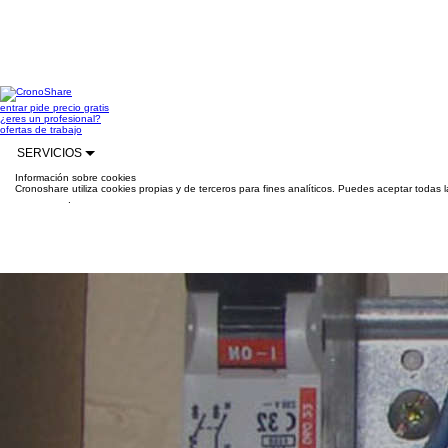
entrar
pide precio gratis
¿eres un profesional?
ofertas de trabajo
SERVICIOS
Información sobre cookies
Cronoshare utiliza cookies propias y de terceros para fines analíticos. Puedes aceptar todas 
información
.