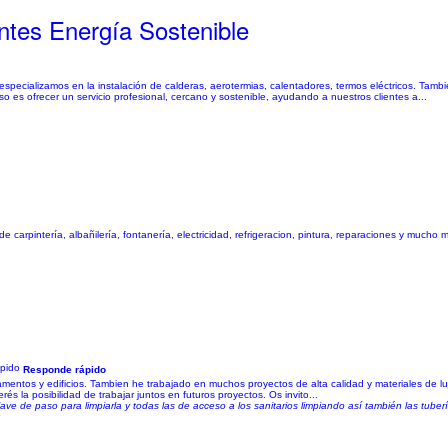
ntes Energía Sostenible
specializamos en la instalación de calderas, aerotermias, calentadores, termos eléctricos. Tamb
 es ofrecer un servicio profesional, cercano y sostenible, ayudando a nuestros clientes a...
de carpintería, albañilería, fontanería, electricidad, refrigeracion, pintura, reparaciones y mu
Responde rápido
amentos y edificios. Tambien he trabajado en muchos proyectos de alta calidad y materiales de l
rés la posibilidad de trabajar juntos en futuros proyectos. Os invito...
ve de paso para limpiarla y todas las de acceso a los sanitarios limpiando así también las tuber