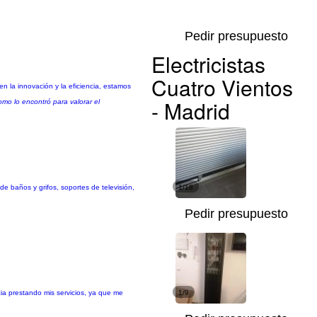
Pedir presupuesto
Electricistas
Cuatro Vientos
 la innovación y la eficiencia, estamos
- Madrid
mo lo encontró para valorar el
e baños y grifos, soportes de televisión,
1/18
Pedir presupuesto
cia prestando mis servicios, ya que me
1/9