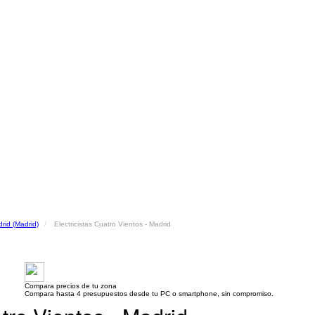
drid (Madrid)
Electricistas Cuatro Vientos - Madrid
Compara precios de tu zona
Compara hasta 4 presupuestos desde tu PC o smartphone, sin compromiso.