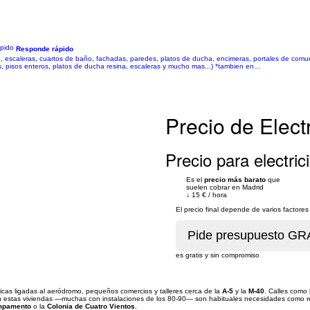
Responde rápido
o, escaleras, cuartos de baño, fachadas, paredes, platos de ducha, encimeras, portales de comu
, pisos enteros, platos de ducha resina, escaleras y mucho mas...) *tambien en...
Precio de Elect
Precio para electrici
Es el
precio más barato
que
suelen cobrar en Madrid
↓
15 €
/
hora
El precio final depende de varios factore
es gratis y sin compromiso
ricas ligadas al aeródromo, pequeños comercios y talleres cerca de la
A-5
y la
M-40
. Calles como
En estas viviendas —muchas con instalaciones de los 80-90— son habituales necesidades como ren
mpamento
o la
Colonia de Cuatro Vientos
.