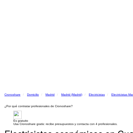
Cronoshare
Domicilio
Madrid
Madrid (Madrid)
Electricistas
Electricistas Ma
¿Por qué contratar profesionales de Cronoshare?
Es gratuito
Usa Cronoshare gratis: recibe presupuestos y contacta con 4 profesionales.