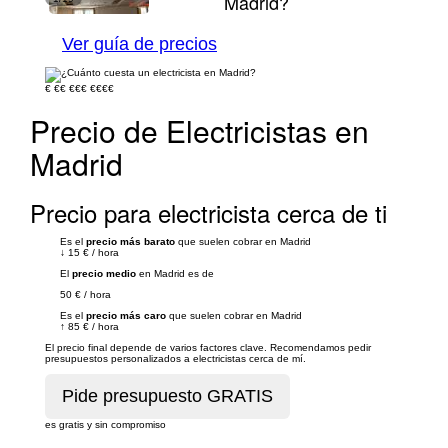
Madrid?
Ver guía de precios
€
€€
€€€
€€€€
Precio de Electricistas en
Madrid
Precio para electricista cerca de ti
Es el
precio más barato
que suelen cobrar en Madrid
↓
15 €
/
hora
El
precio medio
en Madrid es de
50 €
/
hora
Es el
precio más caro
que suelen cobrar en Madrid
↑
85 €
/
hora
El precio final depende de varios factores clave. Recomendamos pedir
presupuestos personalizados a electricistas cerca de mí.
es gratis y sin compromiso