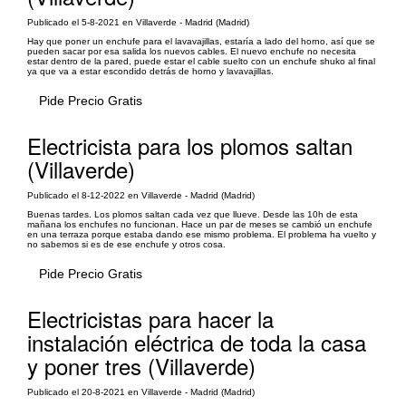
Publicado el 5-8-2021 en Villaverde - Madrid (Madrid)
Hay que poner un enchufe para el lavavajillas, estaría a lado del horno, así que se
pueden sacar por esa salida los nuevos cables. El nuevo enchufe no necesita
estar dentro de la pared, puede estar el cable suelto con un enchufe shuko al final
ya que va a estar escondido detrás de horno y lavavajillas.
Pide Precio Gratis
Electricista para los plomos saltan
(Villaverde)
Publicado el 8-12-2022 en Villaverde - Madrid (Madrid)
Buenas tardes. Los plomos saltan cada vez que llueve. Desde las 10h de esta
mañana los enchufes no funcionan. Hace un par de meses se cambió un enchufe
en una terraza porque estaba dando ese mismo problema. El problema ha vuelto y
no sabemos si es de ese enchufe y otros cosa.
Pide Precio Gratis
Electricistas para hacer la
instalación eléctrica de toda la casa
y poner tres (Villaverde)
Publicado el 20-8-2021 en Villaverde - Madrid (Madrid)