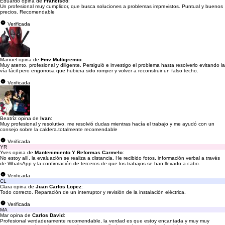
Eduardo opina de
Francisco
:
Un profesional muy cumplidor, que busca soluciones a problemas imprevistos. Puntual y buenos
precios. Recomendable
Verificada
Manuel opina de
Fmv Multigremio
:
Muy atento, profesional y diligente. Persiguió e investigo el problema hasta resolverlo evitando la
vía fácil pero engorrosa que hubiera sido romper y volver a reconstruir un falso techo.
Verificada
Beatríz opina de
Ivan
:
Muy profesional y resolutivo, me resolvió dudas mientras hacía el trabajo y me ayudó con un
consejo sobre la caldera.totalmente recomendable
Verificada
YR
Yves opina de
Mantenimiento Y Reformas Carmelo
:
No estoy allí, la evaluación se realiza a distancia. He recibido fotos, información verbal a través
de WhatsApp y la confirmación de terceros de que los trabajos se han llevado a cabo.
Verificada
CL
Clara opina de
Juan Carlos Lopez
:
Todo correcto. Reparación de un interruptor y revisión de la instalación eléctrica.
Verificada
MA
Mar opina de
Carlos David
:
Profesional verdaderamente recomendable, la verdad es que estoy encantada y muy muy