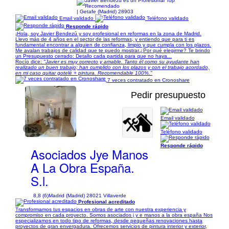
| Getafe (Madrid) 28903
Email validado
Teléfono validado
Responde rápido
¡Hola, soy Javier Bendezú y soy profesional en reformas en la zona de Madrid.
Llevo más de 4 años en el sector de las reformas, y entiendo que para ti es
fundamental encontrar a alguien de confianza, limpio y que cumpla con los plazos.
Me avalan trabajos de calidad que te puedo mostrar.¿Por qué elegirme? Te brindo
un Presupuesto cerrado: Detallo cada partida para que no haya...
Rocío dice:
"Javier es muy correcto y amable. Tanto él como su ayudante han
realizado un buen trabajo; han cumplido con los plazos y con el trabajo acordado,
en mi caso quitar gotelé + pintura. Recomendable 100%."
7 veces contratado en Cronoshare
Pedir presupuesto
Email validado
1/25
Teléfono validado
Responde rápido
Asociados Jye Manos
A La Obra España.
S.l.
8,8 (6)
Madrid (Madrid) 28021 Villaverde
Profesional acreditado
Transformamos tus espacios en obras de arte con nuestra experiencia y
compromiso en cada proyecto. Somos asociados j y e manos a la obra españa Nos
especializamos en todo tipo de reformas, desde pequeñas renovaciones hasta
proyectos de gran envergadura. Ofrecemos servicios de pintura interior y exterior,