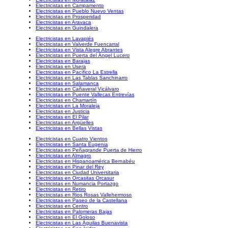
Electricistas en Campamento
Electricistas en Pueblo Nuevo Ventas
Electricistas en Prosperidad
Electricistas en Aravaca
Electricistas en Guindalera
Electricistas en Lavapiés
Electricistas en Valverde Fuencarral
Electricistas en Vista Alegre Abrantes
Electricistas en Puerta del Ángel Lucero
Electricistas en Barajas
Electricistas en Usera
Electricistas en Pacífico La Estrella
Electricistas en Las Tablas Sanchinarro
Electricistas en Salamanca
Electricistas en Cañaveral Vicálvaro
Electricistas en Puente Vallecas Entrevías
Electricistas en Chamartín
Electricistas en La Moraleja
Electricistas en Justicia
Electricistas en El Pilar
Electricistas en Argüelles
Electricistas en Bellas Vistas
Electricistas en Cuatro Vientos
Electricistas en Santa Eugenia
Electricistas en Peñagrande Puerta de Hierro
Electricistas en Almagro
Electricistas en Hispanoamérica Bernabéu
Electricistas en Pinar del Rey
Electricistas en Ciudad Universitaria
Electricistas en Orcasitas Orcasur
Electricistas en Numancia Portazgo
Electricistas en Retiro
Electricistas en Rios Rosas Vallehermoso
Electricistas en Paseo de la Castellana
Electricistas en Centro
Electricistas en Palomeras Bajas
Electricistas en El Goloso
Electricistas en Las Águilas Buenavista