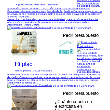
reformas. Contamos
con experiencia en:
8 (1)
Madrid (Madrid) 28021 Villaverde
electricidad, pintura,
fontanería, pladur, alicatado, calefacción, reformas parciales e integrales.
Buscamos brindar un servicio completo desde la planificación hasta la ejecución de
reformas, donde nuestro principal objetivo es crear valor a través de la satisfacción
al cliente, mediante...
Jesus dice:
"también elegi persona para la limpieza, para cundo se terminen las
obras. estimo y agradezco la ayuda de esa empresa y también la valoro.
Atentamente - Jesus Garcia"
8 veces contratado en Cronoshare
Pedir presupuesto
Email validado
1/7
Teléfono validado
Reformas Rifplac, líder
en reformas y montaje
Rifplac
de pladur en Madrid.
Con 20 años de
experiencia,
destacamos por
Madrid (Madrid) 28021 Villaverde
nuestra demostrada
habilidad en reformas integrales y parciales, así como en el especializado montaje
de pladur. Ofrecemos servicios para todos los gremios, centrándonos en la cocina,
baño y montajes de pladur en techos, paredes, columnas y decoración. Nuestro
compromiso se refleja en...
10 veces contratado en Cronoshare
Pedir presupuesto
¿Cuánto cuesta un
electricista en
1/19