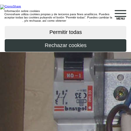
Información sobre cookies
Cronoshare utiliza cookies propias y de terceros para fines analíticos. Puedes
aceptar todas las cookies pulsando el botón “Permitir todas”. Puedes cambiar la
MENU
configuración
, y/o rechazar, así como obtener
más información
.