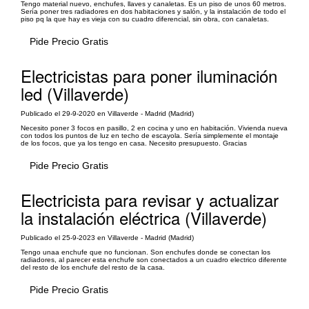
Tengo material nuevo, enchufes, llaves y canaletas. Es un piso de unos 60 metros.
Sería poner tres radiadores en dos habitaciones y salón, y la instalación de todo el
piso pq la que hay es vieja con su cuadro diferencial, sin obra, con canaletas.
Pide Precio Gratis
Electricistas para poner iluminación
led (Villaverde)
Publicado el 29-9-2020 en Villaverde - Madrid (Madrid)
Necesito poner 3 focos en pasillo, 2 en cocina y uno en habitación. Vivienda nueva
con todos los puntos de luz en techo de escayola. Sería simplemente el montaje
de los focos, que ya los tengo en casa. Necesito presupuesto. Gracias
Pide Precio Gratis
Electricista para revisar y actualizar
la instalación eléctrica (Villaverde)
Publicado el 25-9-2023 en Villaverde - Madrid (Madrid)
Tengo unaa enchufe que no funcionan. Son enchufes donde se conectan los
radiadores, al parecer esta enchufe son conectados a un cuadro electrico diferente
del resto de los enchufe del resto de la casa.
Pide Precio Gratis