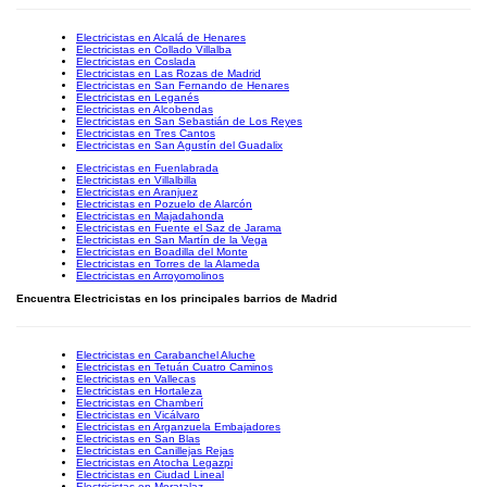
Electricistas en Alcalá de Henares
Electricistas en Collado Villalba
Electricistas en Coslada
Electricistas en Las Rozas de Madrid
Electricistas en San Fernando de Henares
Electricistas en Leganés
Electricistas en Alcobendas
Electricistas en San Sebastián de Los Reyes
Electricistas en Tres Cantos
Electricistas en San Agustín del Guadalix
Electricistas en Fuenlabrada
Electricistas en Villalbilla
Electricistas en Aranjuez
Electricistas en Pozuelo de Alarcón
Electricistas en Majadahonda
Electricistas en Fuente el Saz de Jarama
Electricistas en San Martín de la Vega
Electricistas en Boadilla del Monte
Electricistas en Torres de la Alameda
Electricistas en Arroyomolinos
Encuentra Electricistas en los principales barrios de Madrid
Electricistas en Carabanchel Aluche
Electricistas en Tetuán Cuatro Caminos
Electricistas en Vallecas
Electricistas en Hortaleza
Electricistas en Chamberí
Electricistas en Vicálvaro
Electricistas en Arganzuela Embajadores
Electricistas en San Blas
Electricistas en Canillejas Rejas
Electricistas en Atocha Legazpi
Electricistas en Ciudad Lineal
Electricistas en Moratalaz