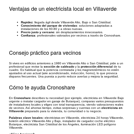
Ventajas de un electricista local en Villaverde
Rapidez
: llegada ágil desde Villaverde Alto, Bajo o San Cristóbal.
Conocimiento del parque de viviendas
: soluciones adaptadas a
instalaciones de los 60-80 y a obras nuevas.
Precio justo y cercano
: sin desplazamientos innecesarios.
Confianza
: profesionales valorados por vecinos a través de Cronoshare.
Consejo práctico para vecinos
Si vives en edificios anteriores a 1980 en Villaverde Alto o San Cristóbal, pide a un
profesional que revise la
sección de cableado
y la
protección diferencial
de tu
cuadro. Es habitual que la potencia contratada y los magnetotérmicos no estén
ajustados al uso actual (aire acondicionado, inducción, horno), lo que provoca
disparos frecuentes. Una puesta a punto reduce averías y mejora la seguridad.
Cómo te ayuda Cronoshare
En
Cronoshare
describes tu necesidad (por ejemplo, electricista en Villaverde Bajo
urgente o instalar cargador en garaje de Butarque), comparas varios presupuestos
de instaladores locales y eliges con total transparencia, viendo valoraciones reales
de vecinos. Así ahorras tiempo, evitas sorpresas y cuentas con un
electricista en
Villaverde
preparado para tu vivienda, tu comunidad o tu negocio.
Palabras clave locales:
electricistas en Villaverde, electricista 24 horas Villaverde,
boletín eléctrico Villaverde Alto y Bajo, instalador de cargador coche eléctrico
Butarque, electricista San Cristóbal de los Ángeles, iluminación LED polígono
Villaverde.