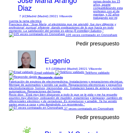
ramas desde los 15
Diaz
años, aparte
compatibilizando esta
profesion con el de
manitas, y 32 años
7 (42)
Madrid (Madrid) 28021 Villaverde
trabajando por mi
cuenta la rama electrica
Francisco dice:
"Jose María, el electricista que me atendió, fue muy diligente y
profesional, puntual, eficiente, dando explicaciones de lo que hacía en todo
momento. La satisfacción del servicio es plena (5 estrellas) Saludos,"
105 veces contratado en Cronoshare
Pedir presupuesto
Eugenio
9,5 (18)
Madrid (Madrid) 28021 Villaverde
Email validado
Teléfono validado
Responde rápido
Fabricación de equipos de electromedicina. Instalaciones y reparaciones electricas.
Montaje de autorradios y sonido car audio. Reparaciones electronicas y pequeños
electrodomesticos, hornos, microondas, etc. Instalacion bases de antena y porteros
automaticos. Reparaciones del hogar.
Rocio dice:
"Está muy bien dispuesto a todo lo que se le pida y me ha resuelto
asuntos muy diversos, colocación de muebles, estanterías y lámparas; cambios de
diferenciales electricos y de cerraduras. Es respetuoso y amable. Ya ha venido
varias veces a casa y sigo llamándolo. Lo recomiendo."
37 veces contratado en Cronoshare
Pedir presupuesto