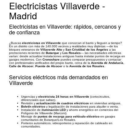
Electricistas Villaverde -
Madrid
Electricistas en Villaverde: rápidos, cercanos y
de confianza
¿Buscas
electricistas en Villaverde
que conozcan el barrio y lleguen a tiempo?
En un distrito con más de 140.000 vecinos y realidades muy distintas —de los
bloques veteranos de
Villaverde Alto
y
San Cristóbal de los Ángeles
a las
promociones recientes de
Butarque
y
Los Rosales
— las necesidades eléctricas
varían: desde actualizar instalaciones antiguas hasta instalar puntos de recarga en
garajes modernos. Con
Cronoshare
puedes comparar presupuestos y contactar
con profesionales verificados del propio barrio, cerca de la
Avenida de Andalucía
,
Calle de Alcocer
,
Puente de Alcocer
o la
Avenida de los Rosales
.
Servicios eléctricos más demandados en
Villaverde
Urgencias y
electricista 24 horas en Villaverde
(cortocircuitos,
diferenciales que saltan).
Revisión y
actualización de cuadros eléctricos
en viviendas antiguas.
Boletín eléctrico
y legalización de instalaciones para alquiler o venta.
Instalación de
iluminación LED
y ahorro energético en comercios del
Polígono de Villaverde (Marconi).
Montaje de
puntos de recarga para vehículo eléctrico
en garajes
comunitarios de Butarque/Los Rosales.
Porteros automáticos, videoporteros y reparación de cableado en
comunidades.