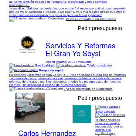
así como también trabajos de fontanería, electricidad y otros servicios
relacionados...
Jesús dice:
"Saludos, la verdad es que no me fué necesario al final pues creyendo
que no me lo arreglaría el seguro, pero valor el trato y la rapidez desde que hice el
comentario de mi incidencia que ya lo sé para un futuro y gracias"
19 veces contratado en Cronoshare
Pedir presupuesto
Servicios Y Reformas
El Gran Yo Soysl
Madrid (Madrid) 28021 Villaverde
Email validado
Teléfono validado
Responde rápido
En servicios y reformas el gran yo soy, s. L. Nos dedicamos a todo tipo de reformas
, reformas de pisos , reformas de casa, reformas de baños, reformas de cocinas,
reformas de oficinas , etc. Nos ajustamos a todos los presupuestos de nuestros
clientes , sin descuidar la calidad de nuestros servicios.
2 veces contratado en Cronoshare
Pedir presupuesto
Email validado
1/10
Teléfono validado
Somos un equipo
responsable que se
Carlos Hernandez
dedica a la
construcción y