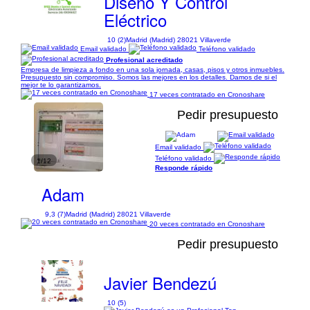
Diseño Y Control
Eléctrico
10 (2)
Madrid (Madrid) 28021 Villaverde
Email validado
Teléfono validado
Profesional acreditado
Empresa de limpieza a fondo en una sola jornada, casas, pisos y otros inmuebles.
Presupuesto sin compromiso. Somos las mejores en los detalles. Damos de si el
mejor te lo garantizamos.
17 veces contratado en Cronoshare
Pedir presupuesto
Email validado
Teléfono validado
1/12
Responde rápido
Adam
9,3 (7)
Madrid (Madrid) 28021 Villaverde
20 veces contratado en Cronoshare
Pedir presupuesto
Javier Bendezú
10 (5)