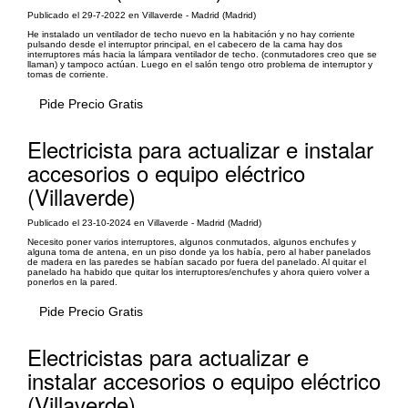
Publicado el 29-7-2022 en Villaverde - Madrid (Madrid)
He instalado un ventilador de techo nuevo en la habitación y no hay corriente
pulsando desde el interruptor principal, en el cabecero de la cama hay dos
interruptores más hacia la lámpara ventilador de techo. (conmutadores creo que se
llaman) y tampoco actúan. Luego en el salón tengo otro problema de interruptor y
tomas de corriente.
Pide Precio Gratis
Electricista para actualizar e instalar
accesorios o equipo eléctrico
(Villaverde)
Publicado el 23-10-2024 en Villaverde - Madrid (Madrid)
Necesito poner varios interruptores, algunos conmutados, algunos enchufes y
alguna toma de antena, en un piso donde ya los había, pero al haber panelados
de madera en las paredes se habían sacado por fuera del panelado. Al quitar el
panelado ha habido que quitar los interruptores/enchufes y ahora quiero volver a
ponerlos en la pared.
Pide Precio Gratis
Electricistas para actualizar e
instalar accesorios o equipo eléctrico
(Villaverde)