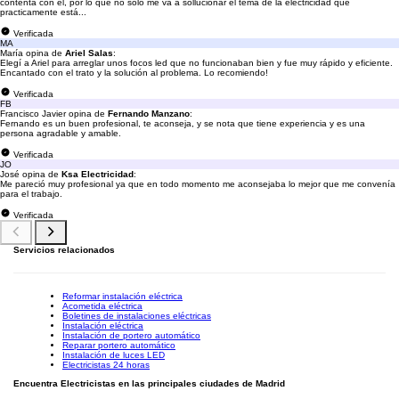
contenta con el, por lo que no solo me va a sollucionar el tema de la electricidad que
practicamente está...
Verificada
MA
María opina de
Ariel Salas
:
Elegí a Ariel para arreglar unos focos led que no funcionaban bien y fue muy rápido y eficiente.
Encantado con el trato y la solución al problema. Lo recomiendo!
Verificada
FB
Francisco Javier opina de
Fernando Manzano
:
Fernando es un buen profesional, te aconseja, y se nota que tiene experiencia y es una
persona agradable y amable.
Verificada
JO
José opina de
Ksa Electricidad
:
Me pareció muy profesional ya que en todo momento me aconsejaba lo mejor que me convenía
para el trabajo.
Verificada
Servicios relacionados
Reformar instalación eléctrica
Acometida eléctrica
Boletines de instalaciones eléctricas
Instalación eléctrica
Instalación de portero automático
Reparar portero automático
Instalación de luces LED
Electricistas 24 horas
Encuentra Electricistas en las principales ciudades de Madrid