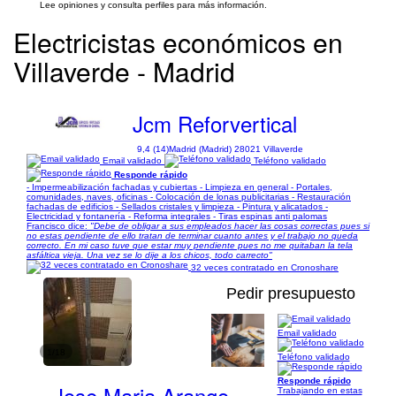
Lee opiniones y consulta perfiles para más información.
Electricistas económicos en
Villaverde - Madrid
Jcm Reforvertical
9,4 (14)
Madrid (Madrid) 28021 Villaverde
Email validado
Teléfono validado
Responde rápido
- Impermeabilización fachadas y cubiertas - Limpieza en general - Portales,
comunidades, naves, oficinas - Colocación de lonas publicitarias - Restauración
fachadas de edificios - Sellados cristales y limpieza - Pintura y alicatados -
Electricidad y fontanería - Reforma integrales - Tiras espinas anti palomas
Francisco dice:
"Debe de obligar a sus empleados hacer las cosas correctas pues si
no estas pendiente de ello tratan de terminar cuanto antes y el trabajo no queda
correcto. En mi caso tuve que estar muy pendiente pues no me quitaban la tela
asfáltica vieja. Una vez se lo dije a los chicos, todo carrecto"
32 veces contratado en Cronoshare
Pedir presupuesto
Email validado
1/18
Teléfono validado
Responde rápido
Jose Maria Arango
Trabajando en estas