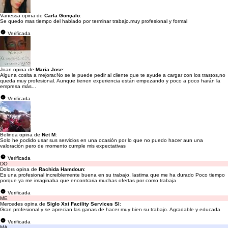
Vanessa opina de
Carla Gonçalo
:
Se quedo mas tiempo del hablado por terminar trabajo.muy profesional y formal
Verificada
Joan opina de
Maria Jose
:
Alguna cosita a mejorar.No se le puede pedir al cliente que te ayude a cargar con los trastos,no
queda muy profesional. Aunque tienen experiencia están empezando y poco a poco harán la
empresa más...
Verificada
Belinda opina de
Net M
:
Solo he podido usar sus servicios en una ocasión por lo que no puedo hacer aun una
valoración pero de momento cumple mis expectativas
Verificada
DO
Dolors opina de
Rachida Hamdoun
:
Es una profesional increiblemente buena en su trabajo, lastima que me ha durado Poco tiempo
porque ya me imaginaba que encontraria muchas ofertas por como trabaja
Verificada
ME
Mercedes opina de
Siglo Xxi Facility Services Sl
:
Gran profesional y se aprecian las ganas de hacer muy bien su trabajo. Agradable y educada
Verificada
MA