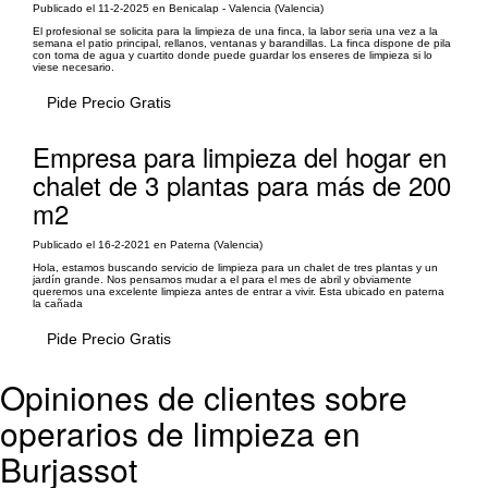
Publicado el 11-2-2025 en Benicalap - Valencia (Valencia)
El profesional se solicita para la limpieza de una finca, la labor seria una vez a la
semana el patio principal, rellanos, ventanas y barandillas. La finca dispone de pila
con toma de agua y cuartito donde puede guardar los enseres de limpieza si lo
viese necesario.
Pide Precio Gratis
Empresa para limpieza del hogar en
chalet de 3 plantas para más de 200
m2
Publicado el 16-2-2021 en Paterna (Valencia)
Hola, estamos buscando servicio de limpieza para un chalet de tres plantas y un
jardín grande. Nos pensamos mudar a el para el mes de abril y obviamente
queremos una excelente limpieza antes de entrar a vivir. Esta ubicado en paterna
la cañada
Pide Precio Gratis
Opiniones de clientes sobre
operarios de limpieza en
Burjassot