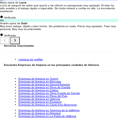
María opina de
Lucia
:
Lucía se aseguró de saber qué quería y me ofreció un presupuesto muy ajustado. El trato ha
sido amable y el trabajo rápido e impecable. Sin duda volveré a confiar en ella. La recomiendo
totalmente
Verificada
AD
Andrés opina de
Gabi
:
Muy buen trabajo, rápido y bien hecho. Sin problema en nada. Precio muy ajustado. Trato muy
personal. Muy muy recomendable
Verificada
Servicios relacionados
Limpieza de graffitis
Encuentra Empresas de limpieza en las principales ciudades de Valencia
Empresas de limpieza en Torrent
Empresas de limpieza en Moncada
Empresas de limpieza en Sagunt/Sagunto
Empresas de limpieza en Playa de Gandia
Empresas de limpieza en Cullera
Empresas de limpieza en Playa Puebla de Farnals
Empresas de limpieza en Playa del Puig
Empresas de limpieza en Valencia
Empresas de limpieza en Picassent
Empresas de limpieza en Canet d'en Berenguer
Empresas de limpieza en Tavernes de la Valldigna
Empresas de limpieza en Algemesí
Empresas de limpieza en La Pobla de Vallbona