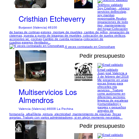
1/21
Teléfono validado
Soy Cristhian , ofresco
servicios deBricolaje,
Cristhian Etcheverry
soy manitas
responsable.Realizo
reparaciones de todo
tipo, mantenimiento
Burjassot (Valencia) 46100
del hogar:Colocación
de barras de cortinas,estores, montaje de muebles, cambio de grifos, reparación de
cisternas, puesta a punto de bisagras de muebles, colocación de suelos vinílicos,
accesorios wc ,cocinas,Cambio de cuerda persiana,colocacion de
cuadros,espejos,Ventilador...
6 veces contratado en Cronoshare
Pedir presupuesto
Email validado
Juan josé Valencia a
1/13
3 de febrero del 2016
Me presento en unas
pocas líneas para
ofrecerles mis
Multiservicios Los
servicios . Trabajo
como autónomo en
Almendros
diferentes sectores:
limpieza de escaleras
(comunidades) y
garajes y pequeños
Valencia (Valencia) 46008 La Pechina
arreglos de
fontanería, albañíleria, pintura, electricidad, mantenimiento de piscinas, fincas
agrarias. Trabajo con varios administradores, si en algún momento necesitáis...
Pedir presupuesto