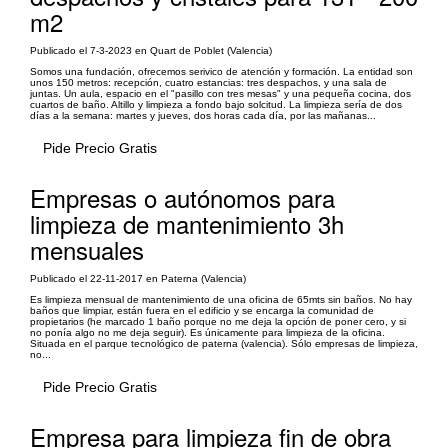
m2
Publicado el 7-3-2023 en Quart de Poblet (Valencia)
Somos una fundación, ofrecemos serivico de atención y formación. La entidad son
unos 150 metros: recepción, cuatro estancias: tres despachos, y una sala de
juntas. Un aula, espacio en el "pasillo con tres mesas" y una pequeña cocina, dos
cuartos de baño. Altillo y limpieza a fondo bajo solcitud. La limpieza sería de dos
días a la semana: martes y jueves, dos horas cada día, por las mañanas...
Pide Precio Gratis
Empresas o autónomos para
limpieza de mantenimiento 3h
mensuales
Publicado el 22-11-2017 en Paterna (Valencia)
Es limpieza mensual de mantenimiento de una oficina de 65mts sin baños. No hay
baños que limpiar, están fuera en el edificio y se encarga la comunidad de
propietarios (he marcado 1 baño porque no me deja la opción de poner cero, y si
no ponía algo no me deja seguir). Es únicamente para limpieza de la oficina.
Situada en el parque tecnológico de paterna (valencia). Sólo empresas de limpieza,
no...
Pide Precio Gratis
Empresa para limpieza fin de obra