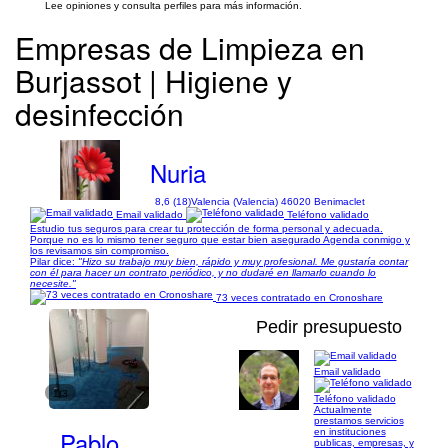
Lee opiniones y consulta perfiles para más información.
Empresas de Limpieza en
Burjassot | Higiene y
desinfección
Nuria
8,6 (18)
Valencia (Valencia) 46020 Benimaclet
Email validado
Teléfono validado
Estudio tus seguros para crear tu protección de forma personal y adecuada.
Porque no es lo mismo tener seguro que estar bien asegurado Agenda conmigo y
los revisamos sin compromiso.
Pilar dice:
"Hizo su trabajo muy bien, rápido y muy profesional. Me gustaría contar
con él para hacer un contrato periódico, y no dudaré en llamarlo cuando lo
necesite."
73 veces contratado en Cronoshare
Pedir presupuesto
Email validado
1/3
Teléfono validado
Actualmente
prestamos servicios
Pablo
en instituciones
publicas, empresas, y