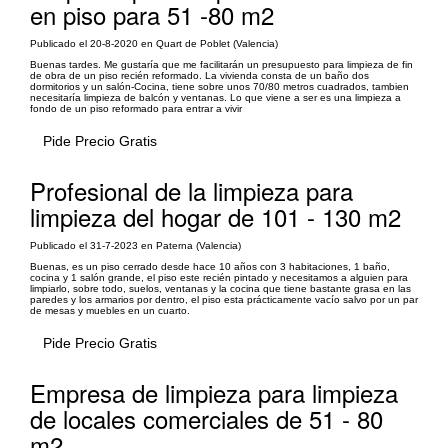
en piso para 51 -80 m2
Publicado el 20-8-2020 en Quart de Poblet (Valencia)
Buenas tardes. Me gustaría que me facilitarán un presupuesto para limpieza de fin
de obra de un piso recién reformado. La vivienda consta de un baño dos
dormitorios y un salón-Cocina, tiene sobre unos 70/80 metros cuadrados, tambien
necesitaría limpieza de balcón y ventanas. Lo que viene a ser es una limpieza a
fondo de un piso reformado para entrar a vivir
Pide Precio Gratis
Profesional de la limpieza para
limpieza del hogar de 101 - 130 m2
Publicado el 31-7-2023 en Paterna (Valencia)
Buenas, es un piso cerrado desde hace 10 años con 3 habitaciones, 1 baño,
cocina y 1 salón grande, el piso este recién pintado y necesitamos a alguien para
limpiarlo, sobre todo, suelos, ventanas y la cocina que tiene bastante grasa en las
paredes y los armarios por dentro, el piso esta prácticamente vacío salvo por un par
de mesas y muebles en un cuarto.
Pide Precio Gratis
Empresa de limpieza para limpieza
de locales comerciales de 51 - 80
m2