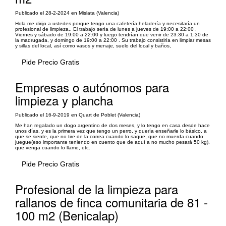
Publicado el 28-2-2024 en Mislata (Valencia)
Hola me dirijo a ustedes porque tengo una cafetería heladería y necesitaría un
profesional de limpieza,. El trabajo sería de lunes a jueves de 19:00 a 22:00 .
Viernes y sábado de 19:00 a 22:00 y luego tendrían que venir de 23:30 a 1:30 de
la madrugada, y domingo de 19:00 a 22:00 . Su trabajo consistiría en limpiar mesas
y sillas del local, así como vasos y menaje, suelo del local y baños,
Pide Precio Gratis
Empresas o autónomos para
limpieza y plancha
Publicado el 16-9-2019 en Quart de Poblet (Valencia)
Me han regalado un dogo argentino de dos meses, y lo tengo en casa desde hace
unos días, y es la primera vez que tengo un perro, y quería enseñarle lo básico, a
que se siente, que no tire de la correa cuando lo saque, que no muerda cuando
juegue(eso importante teniendo en cuento que de aquí a no mucho pesará 50 kg),
que venga cuando lo llame, etc.
Pide Precio Gratis
Profesional de la limpieza para
rallanos de finca comunitaria de 81 -
100 m2 (Benicalap)