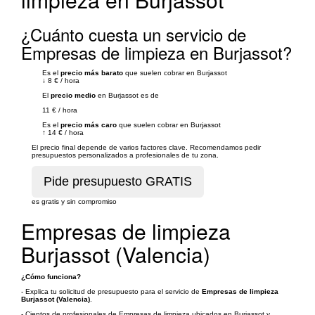
¿Cuánto cuesta un servicio de
Empresas de limpieza en Burjassot?
Es el
precio más barato
que suelen cobrar en Burjassot
↓
8 €
/
hora
El
precio medio
en Burjassot es de
11 €
/
hora
Es el
precio más caro
que suelen cobrar en Burjassot
↑
14 €
/
hora
El precio final depende de varios factores clave. Recomendamos pedir
presupuestos personalizados a profesionales de tu zona.
es gratis y sin compromiso
Empresas de limpieza
Burjassot (Valencia)
¿Cómo funciona?
- Explica tu solicitud de presupuesto para el servicio de
Empresas de limpieza
Burjassot (Valencia)
.
- Cientos de profesionales de Empresas de limpieza ubicados en Burjassot y