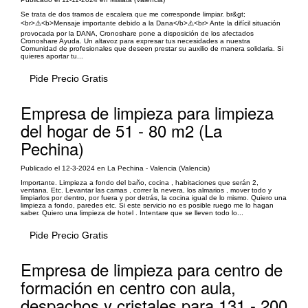
Se trata de dos tramos de escalera que me corresponde limpiar. br&gt;
<br>⚠️<b>Mensaje importante debido a la Dana</b>⚠️<br> Ante la difícil situación
provocada por la DANA, Cronoshare pone a disposición de los afectados
Cronoshare Ayuda. Un altavoz para expresar tus necesidades a nuestra
Comunidad de profesionales que deseen prestar su auxilio de manera solidaria. Si
quieres aportar tu...
Pide Precio Gratis
Empresa de limpieza para limpieza
del hogar de 51 - 80 m2 (La
Pechina)
Publicado el 12-3-2024 en La Pechina - Valencia (Valencia)
Importante. Limpieza a fondo del baño, cocina , habitaciones que serán 2,
ventana. Etc. Levantar las camas , correr la nevera, los almarios , mover todo y
limpiarlos por dentro, por fuera y por detrás, la cocina igual de lo mismo. Quiero una
limpieza a fondo, paredes etc. Si este servicio no es posible ruego me lo hagan
saber. Quiero una limpieza de hotel . Intentare que se lleven todo lo...
Pide Precio Gratis
Empresa de limpieza para centro de
formación en centro con aula,
despachos y cristales para 131 - 200