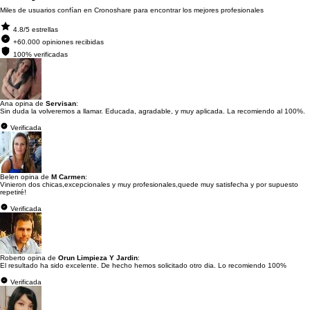
Miles de usuarios confían en Cronoshare para encontrar los mejores profesionales
4.8/5 estrellas
+60.000 opiniones recibidas
100% verificadas
Ana opina de
Servisan
:
Sin duda la volveremos a llamar. Educada, agradable, y muy aplicada. La recomiendo al 100%.
Verificada
Belen opina de
M Carmen
:
Vinieron dos chicas,excepcionales y muy profesionales,quede muy satisfecha y por supuesto
repetiré!
Verificada
Roberto opina de
Orun Limpieza Y Jardin
:
El resultado ha sido excelente. De hecho hemos solicitado otro dia. Lo recomiendo 100%
Verificada