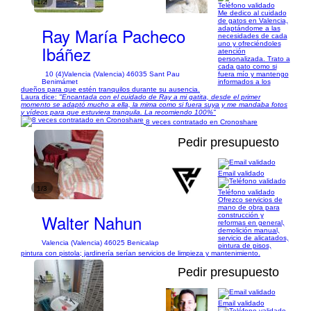
1/2
Teléfono validado
Me dedico al cuidado
de gatos en Valencia,
Ray María Pacheco
adaptándome a las
necesidades de cada
uno y ofreciéndoles
Ibáñez
atención
personalizada. Trato a
cada gato como si
10 (4)
Valencia (Valencia) 46035 Sant Pau
fuera mío y mantengo
Benimámet
informados a los
dueños para que estén tranquilos durante su ausencia.
Laura dice:
"Encantada con el cuidado de Ray a mi gatita, desde el primer
momento se adaptó mucho a ella, la mima como si fuera suya y me mandaba fotos
y vídeos para que estuviera tranquila. La recomiendo 100%"
8 veces contratado en Cronoshare
Pedir presupuesto
Email validado
1/3
Teléfono validado
Ofrezco servicios de
mano de obra para
Walter Nahun
construcción y
reformas en general,
demolición manual,
servicio de alicatados,
Valencia (Valencia) 46025 Benicalap
pintura de pisos,
pintura con pistola; jardinería serían servicios de limpieza y mantenimiento.
Pedir presupuesto
Email validado