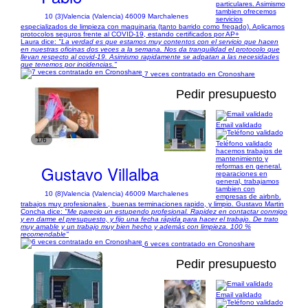
particulares. Asimismo
tambien ofrecemos
10 (3)
Valencia (Valencia) 46009 Marchalenes
servicios
especializados de limpieza con maquinaria (tanto barrido como fregado). Aplicamos
protocolos seguros frente al COVID-19, estando certificados por AP+
Laura dice:
"La verdad es que estamos muy contentos con el servicio que hacen
en nuestras oficinas dos veces a la semana. Nos da tranquilidad el protocolo que
llevan respecto al covid-19. Asimismo rapidamente se adpatan a las necesidades
que tenemos por incidencias."
7 veces contratado en Cronoshare
Pedir presupuesto
Email validado
1/6
Teléfono validado
hacemos trabajos de
mantenimiento y
Gustavo Villalba
reformas en general.
reparaciones en
general, trabajamos
tambien con
10 (8)
Valencia (Valencia) 46009 Marchalenes
empresas de airbnb.
trabajos muy profesionales , buenas terminaciones rapido, y limpio. Gustavo Martin
Concha dice:
"Me parecio un estupendo profesional. Rapidez en contactar conmigo
y en darme el presupuesto, y fijo una fecha rápida para hacer el trabajo. De trato
muy amable y un trabajo muy bien hecho y además con limpieza. 100 %
recomendable"
6 veces contratado en Cronoshare
Pedir presupuesto
Email validado