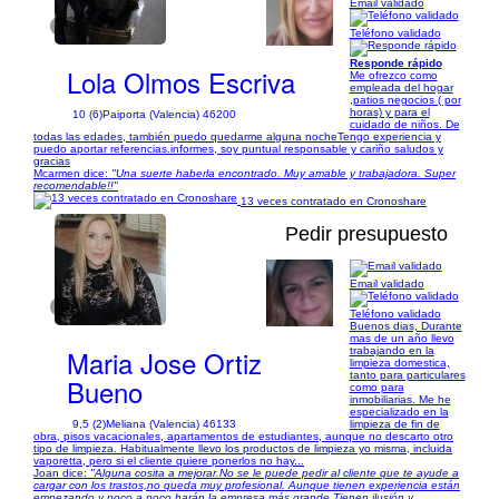
Email validado
1/9
Teléfono validado
Responde rápido
Lola Olmos Escriva
Me ofrezco como
empleada del hogar
,patios negocios ( por
horas) y para el
10 (6)
Paiporta (Valencia) 46200
cuidado de niños. De
todas las edades, también puedo quedarme alguna nocheTengo experiencia y
puedo aportar referencias.informes, soy puntual responsable y cariño saludos y
gracias
Mcarmen dice:
"Una suerte haberla encontrado. Muy amable y trabajadora. Super
recomendable!!"
13 veces contratado en Cronoshare
Pedir presupuesto
Email validado
1/1
Teléfono validado
Buenos dias, Durante
mas de un año llevo
Maria Jose Ortiz
trabajando en la
limpieza domestica,
tanto para particulares
Bueno
como para
inmobiliarias. Me he
especializado en la
9,5 (2)
Meliana (Valencia) 46133
limpieza de fin de
obra, pisos vacacionales, apartamentos de estudiantes, aunque no descarto otro
tipo de limpieza. Habitualmente llevo los productos de limpieza yo misma, incluida
vaporetta, pero si el cliente quiere ponerlos no hay...
Joan dice:
"Alguna cosita a mejorar.No se le puede pedir al cliente que te ayude a
cargar con los trastos,no queda muy profesional. Aunque tienen experiencia están
empezando y poco a poco harán la empresa más grande.Tienen ilusión y