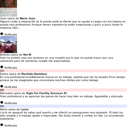
Joan opina de
Maria Jose
:
Alguna cosita a mejorar.No se le puede pedir al cliente que te ayude a cargar con los trastos,no
queda muy profesional. Aunque tienen experiencia están empezando y poco a poco harán la
empresa más...
Verificada
Belinda opina de
Net M
:
Solo he podido usar sus servicios en una ocasión por lo que no puedo hacer aun una
valoración pero de momento cumple mis expectativas
Verificada
DO
Dolors opina de
Rachida Hamdoun
:
Es una profesional increiblemente buena en su trabajo, lastima que me ha durado Poco tiempo
porque ya me imaginaba que encontraria muchas ofertas por como trabaja
Verificada
ME
Mercedes opina de
Siglo Xxi Facility Services Sl
:
Gran profesional y se aprecian las ganas de hacer muy bien su trabajo. Agradable y educada
Verificada
MA
María opina de
Lucia
:
Lucía se aseguró de saber qué quería y me ofreció un presupuesto muy ajustado. El trato ha
sido amable y el trabajo rápido e impecable. Sin duda volveré a confiar en ella. La recomiendo
totalmente
Verificada