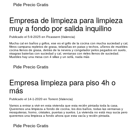
Pide Precio Gratis
Empresa de limpieza para limpieza
muy a fondo por salida inquilino
Publicado el 5-9-2025 en Picassent (Valencia)
Mucha cal en baños y grifos, ese es el grifo de la cocina con mucha suciedad y cal,
filtros campana repletos de grasa, telarañas en patas y techos, uñeros de muebles
cocina llenos de grasa, detrás de la nevera y congelador pelos pegados en suelo,
visagras baterías con suciedad y cal, ventanas con rieles llenos de suciedad.
Muebles hay una mesa con 4 sillas y un sofá, nada más
Pide Precio Gratis
Empresa limpieza para piso 4h o
más
Publicado el 14-1-2020 en Torrent (Valencia)
Vamos a entrar a vivir en esta vivienda que esta recién pintada toda la casa.
Queremos una limpieza a fondo de cocina, los dos baños, todas las ventanas y
mosquiteras, horno, cristales, puertas y suelos. La vivienda no está muy sucia pero
queremos una limpieza a fondo ahora que esta vacía y recién pintada.
Pide Precio Gratis