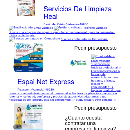
Servicios De Limpieza
Real
Barrio del Cristo (Valencia) 46960
Email validado
Teléfono validado
Somos una empresa de limpieza que ofrece mantenimiento para tu comunidad,
oficina, colegio, etc.
5 veces contratado en Cronoshare
Pedir presupuesto
Email validado
✨ servicios de
1/1
limpieza profesional ✨
Ofrecemos limpieza a
fondo y de
mantenimiento para
Espai Net Express
hogares, oficinas,
locales y
comunidades. 🔹
Picassent (Valencia) 46220
limpieza puntual o por
horas 🔹 mantenimiento semanal o mensual 🔹 limpieza de pisos tras mudanza o
reforma 🔹 seriedad, confianza y precios ajustados Nos adaptamos a tus
necesidades con presupuesto sin compromiso. ✅ puntualidad y trato cercano. ✅...
Pedir presupuesto
¿Cuánto cuesta
contratar una
empresa de limpieza?
1/1