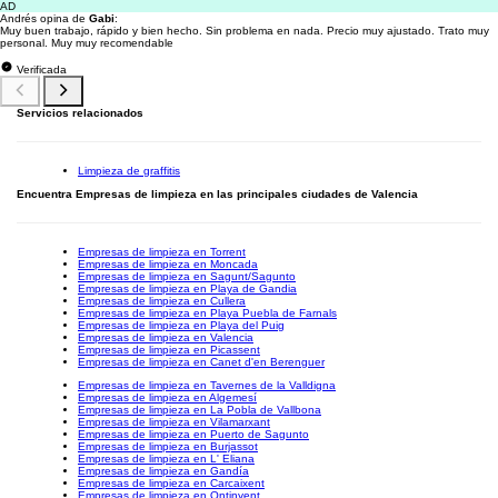
AD
Andrés opina de
Gabi
:
Muy buen trabajo, rápido y bien hecho. Sin problema en nada. Precio muy ajustado. Trato muy
personal. Muy muy recomendable
Verificada
Servicios relacionados
Limpieza de graffitis
Encuentra Empresas de limpieza en las principales ciudades de Valencia
Empresas de limpieza en Torrent
Empresas de limpieza en Moncada
Empresas de limpieza en Sagunt/Sagunto
Empresas de limpieza en Playa de Gandia
Empresas de limpieza en Cullera
Empresas de limpieza en Playa Puebla de Farnals
Empresas de limpieza en Playa del Puig
Empresas de limpieza en Valencia
Empresas de limpieza en Picassent
Empresas de limpieza en Canet d'en Berenguer
Empresas de limpieza en Tavernes de la Valldigna
Empresas de limpieza en Algemesí
Empresas de limpieza en La Pobla de Vallbona
Empresas de limpieza en Vilamarxant
Empresas de limpieza en Puerto de Sagunto
Empresas de limpieza en Burjassot
Empresas de limpieza en L' Eliana
Empresas de limpieza en Gandía
Empresas de limpieza en Carcaixent
Empresas de limpieza en Ontinyent