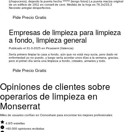
(chapuceros), dejando la puerta hecha ****** (tengo fotos) La puerta maciza original
de un edificio de 1911 en consell de cent. Medida de la hoja es 76,3x233,3
Necesito arreglar desperfectos.
Pide Precio Gratis
Empresas de limpieza para limpieza
a fondo, limpieza general
Publicado el 31-3-2025 en Picassent (Valencia)
Sería primero limpiar la casa a fondo, aún que no está muy sucia, pero dado mi
enfermedad yo no puedo, y luego sería acordar unos días a la semana, gracias,
pero el primer día sería una limpieza a fondo, cristales, armarios y todo.
Pide Precio Gratis
Opiniones de clientes sobre
operarios de limpieza en
Monserrat
Miles de usuarios confían en Cronoshare para encontrar los mejores profesionales
4.8/5 estrellas
+60.000 opiniones recibidas