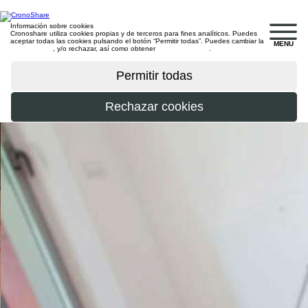
Información sobre cookies
Cronoshare utiliza cookies propias y de terceros para fines analíticos. Puedes
aceptar todas las cookies pulsando el botón “Permitir todas”. Puedes cambiar la
MENU
configuración
, y/o rechazar, así como obtener
más información
.