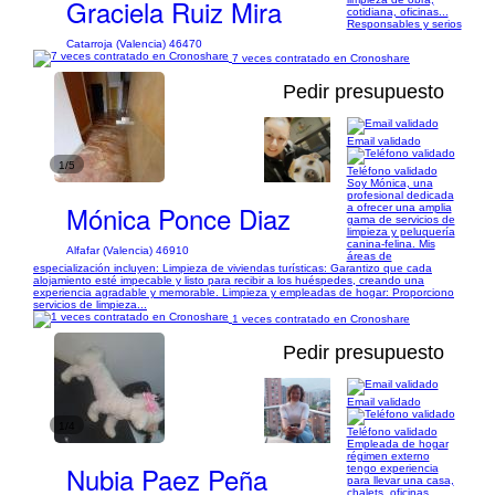
Graciela Ruiz Mira
cotidiana, oficinas...
Responsables y serios
Catarroja (Valencia) 46470
7 veces contratado en Cronoshare
Pedir presupuesto
Email validado
1/5
Teléfono validado
Soy Mónica, una
profesional dedicada
Mónica Ponce Diaz
a ofrecer una amplia
gama de servicios de
limpieza y peluquería
canina-felina. Mis
Alfafar (Valencia) 46910
áreas de
especialización incluyen: Limpieza de viviendas turísticas: Garantizo que cada
alojamiento esté impecable y listo para recibir a los huéspedes, creando una
experiencia agradable y memorable. Limpieza y empleadas de hogar: Proporciono
servicios de limpieza...
1 veces contratado en Cronoshare
Pedir presupuesto
Email validado
1/4
Teléfono validado
Empleada de hogar
régimen externo
Nubia Paez Peña
tengo experiencia
para llevar una casa,
chalets, oficinas,