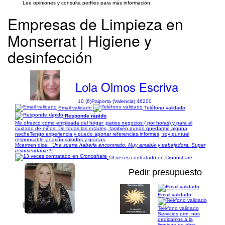
Lee opiniones y consulta perfiles para más información.
Empresas de Limpieza en
Monserrat | Higiene y
desinfección
Lola Olmos Escriva
10 (6)
Paiporta (Valencia) 46200
Email validado
Teléfono validado
Responde rápido
Me ofrezco como empleada del hogar ,patios negocios ( por horas) y para el
cuidado de niños. De todas las edades, también puedo quedarme alguna
nocheTengo experiencia y puedo aportar referencias.informes, soy puntual
responsable y cariño saludos y gracias
Mcarmen dice:
"Una suerte haberla encontrado. Muy amable y trabajadora. Super
recomendable!!"
13 veces contratado en Cronoshare
Pedir presupuesto
Email validado
1/1
Teléfono validado
Servicios grm, nos
dedicamos a la
limpieza de obra,