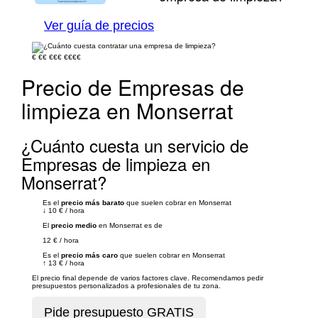
Ver guía de precios
€
€€
€€€
€€€€
Precio de Empresas de
limpieza en Monserrat
¿Cuánto cuesta un servicio de
Empresas de limpieza en
Monserrat?
Es el
precio más barato
que suelen cobrar en Monserrat
↓
10 €
/
hora
El
precio medio
en Monserrat es de
12 €
/
hora
Es el
precio más caro
que suelen cobrar en Monserrat
↑
13 €
/
hora
El precio final depende de varios factores clave. Recomendamos pedir
presupuestos personalizados a profesionales de tu zona.