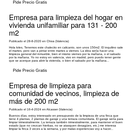
Pide Precio Gratis
Empresa para limpieza del hogar en
vivienda unifamiliar para 131 - 200
m2
Publicado el 28-8-2020 en Chiva (Valencia)
Hola loles, Tenemos este chalecito en calicanto, son unos 150m2. El inquilino sale
el martes, pero van a pintar entre martes a viernes. La idea sería hacer una
limpieza general del inmueble, bien el mismo viernes por la mañana, o el sabado
por la mañana. Yo no estoy en valencia, vivo en madrid, pero puedo tener gente
que se acerque para abrir la vivienda, o bien el sabado por la mañana...
Pide Precio Gratis
Empresa de limpieza para
comunidad de vecinos, limpieza de
más de 200 m2
Publicado el 16-4-2024 en Alcasser (Valencia)
Buenos días, estoy interesado en presupuesto de la limpieza de una finca que
tiene 4 plantas, 2 plantas de garaje y una terraza comunitaria. El garaje sería para
limpiar trimestralmente. La terraza también trimestralmente, para mantener el buen
estado (que no crezcan hierbas, no se atasquen desagües, etc.) me interesa
limpiar la finca 3 veces a la semana, y por malas experiencias voy a hacer...