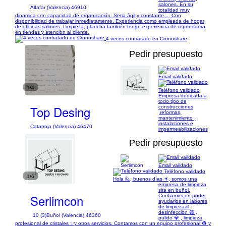
salones. En su
Alfafar (Valencia) 46910
totalidad muy
dinamica con capacidad de organización. Seria ágil y constante.... Con
disponibilidad de trabajar inmediatamente. Experiencia como empleada de hogar
de oficinas salones. Limpieza, plancha también tengo experiencia de reponedora
en tiendas y atención al cliente.
4 veces contratado en Cronoshare
Pedir presupuesto
Email validado
1/4
Teléfono validado
Empresa dedicada a
todo tipo de
Top Desing
construcciones
,reformas,
mantenimiento ,
instalaciones e
Catarroja (Valencia) 46470
impermeabilizaciones
Pedir presupuesto
Email validado
Teléfono validado
1/6
Hola 🙋, buenos días ☀, somos una
empresa de limpieza
sita en buñol.
Serlimcon
Confiamos en poder
ayudarlos en labores
de limpieza🚮 ,
desinfección 😷 ,
10 (3)
Buñol (Valencia) 46360
pulido 💎 , limpieza
profesional de cristales ✨y otros servicios. Contamos con un equipo profesional 👷 y