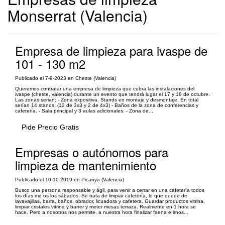
Monserrat (Valencia)
Empresa de limpieza para ivaspe de
101 - 130 m2
Publicado el 7-9-2023 en Cheste (Valencia)
Queremos contratar una empresa de limpieza que cubra las instalaciones del
ivaspe (cheste, valencia) durante un evento que tendrá lugar el 17 y 18 de octubre.
Las zonas serian: - Zona expositiva. Stands en montaje y desmontaje. En total
serían 14 stands. (12 de 3x3 y 2 de 4x3) - Baños de la zona de conferencias y
cafetería. - Sala principal y 3 aulas adicionales. - Zona de...
Pide Precio Gratis
Empresas o autónomos para
limpieza de mantenimiento
Publicado el 10-10-2019 en Picanya (Valencia)
Busco una persona responsable y ágil, para venir a cerrar en una cafetería todos
los días me os los sábados. Se trata de limpiar cafetería, lo que quede de
lavavajillas, barra, baños, obrador, licuadora y cafetera. Guardar productos vitrina,
limpiar cristales vitrina y barrer y meter mesas terraza. Realmente en 1 hora se
hace. Pero a nosotros nos permite, a nuestra hora finalizar faena e irnos...