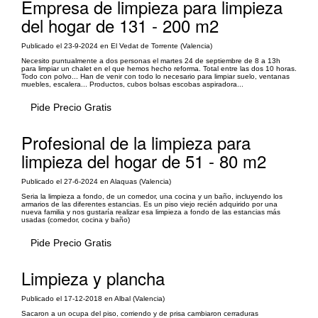
Empresa de limpieza para limpieza
del hogar de 131 - 200 m2
Publicado el 23-9-2024 en El Vedat de Torrente (Valencia)
Necesito puntualmente a dos personas el martes 24 de septiembre de 8 a 13h
para limpiar un chalet en el que hemos hecho reforma. Total entre las dos 10 horas.
Todo con polvo... Han de venir con todo lo necesario para limpiar suelo, ventanas
muebles, escalera... Productos, cubos bolsas escobas aspiradora...
Pide Precio Gratis
Profesional de la limpieza para
limpieza del hogar de 51 - 80 m2
Publicado el 27-6-2024 en Alaquas (Valencia)
Seria la limpieza a fondo, de un comedor, una cocina y un baño, incluyendo los
armarios de las diferentes estancias. Es un piso viejo recién adquirido por una
nueva familia y nos gustaría realizar esa limpieza a fondo de las estancias más
usadas (comedor, cocina y baño)
Pide Precio Gratis
Limpieza y plancha
Publicado el 17-12-2018 en Albal (Valencia)
Sacaron a un ocupa del piso, corriendo y de prisa cambiaron cerraduras