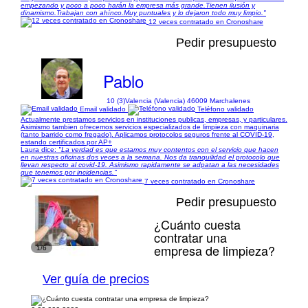
empezando y poco a poco harán la empresa más grande.Tienen ilusión y
dinamismo.Trabajan con ahínco.Muy puntuales y lo dejaron todo muy limpio."
12 veces contratado en Cronoshare
Pedir presupuesto
Pablo
10 (3)
Valencia (Valencia) 46009 Marchalenes
Email validado
Teléfono validado
Actualmente prestamos servicios en instituciones publicas, empresas, y particulares.
Asimismo tambien ofrecemos servicios especializados de limpieza con maquinaria
(tanto barrido como fregado). Aplicamos protocolos seguros frente al COVID-19,
estando certificados por AP+
Laura dice:
"La verdad es que estamos muy contentos con el servicio que hacen
en nuestras oficinas dos veces a la semana. Nos da tranquilidad el protocolo que
llevan respecto al covid-19. Asimismo rapidamente se adpatan a las necesidades
que tenemos por incidencias."
7 veces contratado en Cronoshare
Pedir presupuesto
¿Cuánto cuesta
contratar una
empresa de limpieza?
1/6
Ver guía de precios