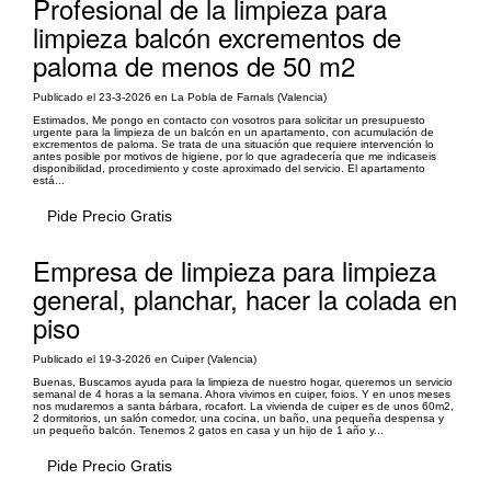
Profesional de la limpieza para
limpieza balcón excrementos de
paloma de menos de 50 m2
Publicado el 23-3-2026 en La Pobla de Farnals (Valencia)
Estimados, Me pongo en contacto con vosotros para solicitar un presupuesto
urgente para la limpieza de un balcón en un apartamento, con acumulación de
excrementos de paloma. Se trata de una situación que requiere intervención lo
antes posible por motivos de higiene, por lo que agradecería que me indicaseis
disponibilidad, procedimiento y coste aproximado del servicio. El apartamento
está...
Pide Precio Gratis
Empresa de limpieza para limpieza
general, planchar, hacer la colada en
piso
Publicado el 19-3-2026 en Cuiper (Valencia)
Buenas, Buscamos ayuda para la limpieza de nuestro hogar, queremos un servicio
semanal de 4 horas a la semana. Ahora vivimos en cuiper, foios. Y en unos meses
nos mudaremos a santa bárbara, rocafort. La vivienda de cuiper es de unos 60m2,
2 dormitorios, un salón comedor, una cocina, un baño, una pequeña despensa y
un pequeño balcón. Tenemos 2 gatos en casa y un hijo de 1 año y...
Pide Precio Gratis