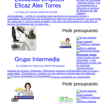
Eficaz Alex Torres
" limpieza eficaz" nos
comprometemos a
ofrecerte un servicio
de limpieza de alta
La Pobla de Farnals (Valencia) 46139
calidad y
personalizado , confía en nosotros pará mantener tus espacios limpios y
saludables. Entendemos que la limpieza es más que solo un servicio, es una forma
de cuidar de tí y de tus seres queridos . Por eso nos enfocamos en ofrecerte un
servicio de limpieza que no solo sea...
Pedir presupuesto
Email validado
1/30
Teléfono validado
Responde rápido
Grupo Intermedia
¡Hola! Somos Grupo
Intermedia, y nos
dedicamos a todo tipo
de reformas,
10 (1)
Valencia (Valencia) 46020 Benimaclet
construcciones,
trabajos de pintura y limpiezas. Ofrecemos servicios profesionales para tu hogar y
comunidad. ¡Contáctanos y trabaja con los mejores profesionales de Valencia!
8 veces contratado en Cronoshare
Pedir presupuesto
Email validado
1/4
Teléfono validado