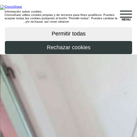
Información sobre cookies
Cronoshare utiliza cookies propias y de terceros para fines analíticos. Puedes
aceptar todas las cookies pulsando el botón “Permitir todas”. Puedes cambiar la
MENU
configuración
, y/o rechazar, así como obtener
más información
.