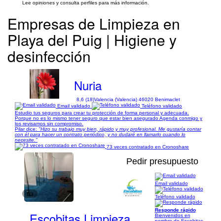
Lee opiniones y consulta perfiles para más información.
Empresas de Limpieza en
Playa del Puig | Higiene y
desinfección
Nuria
8,6 (18)
Valencia (Valencia) 46020 Benimaclet
Email validado
Teléfono validado
Estudio tus seguros para crear tu protección de forma personal y adecuada.
Porque no es lo mismo tener seguro que estar bien asegurado Agenda conmigo y
los revisamos sin compromiso.
Pilar dice:
"Hizo su trabajo muy bien, rápido y muy profesional. Me gustaría contar
con él para hacer un contrato periódico, y no dudaré en llamarlo cuando lo
necesite."
73 veces contratado en Cronoshare
Pedir presupuesto
Email validado
1/3
Teléfono validado
Responde rápido
Escobitas Limpieza
Bienvenidos en
nombre de Escobitas