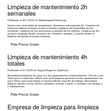
Limpieza de mantenimiento 2h
semanales
Publicado el 30-1-2018 en Massamagrell (Valencia)
Somos una comunidad de propietarios. Queremos presupuesto de: Limpieza de
todos los rellanos incluido acceso a terraza y limpieza de barandillas de las
escaleras. Limpieza de los ascensores y puertas de los mismos. Limpieza de los
accesos al garaje desde el interior de l escalera, siempre y cuando realice la
limpieza del garaje la propia empresa.
Pide Precio Gratis
Limpieza de mantenimiento 4h
totales
Publicado el 3-7-2018 en Sagunt/Sagunto (Valencia)
Necesitamos limpieza de casa con dos apartamentos independientes. Uno de unos
70m2 para el miércoles 4/6/18 este sería limpieza general y el otro apartamento de
unos 65m2 sería para limpiar el viernes 6/6/18 unas 6h de trabajo. Necesitaría
limpieza afondo cocina, (horno, armarios, nevera) 1 baño, 1 comedor con armario y
2 habitaciones.
Pide Precio Gratis
Empresa de limpieza para limpieza