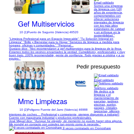
Email validado
Somos una empresa
1/1
de limpieza con [18]
años de experiencia,
comprometidos con
ofrecer soluciones
Gef Multiservicios
integrales de limpieza
con los más altos
estándares de calidad
y un enfoque en la
10 (1)
Puerto de Sagunto (Valencia) 46520
sostenibilidad."
"Limpieza Profesional para un Espacio Impecable" "Tu Solución Integral en
Limpieza" "Brillo y Bienestar para tu Hogar "Servicios de limpieza a medida para
hogares, oficinas y comunidades." "Personal...
Gustavo dice:
"Nos recomendaron a gef multiservicios para la limpieza de la finca.
Estamos todos los vecinos encantados la verdad. Cumplidores, profesionales y muy
buen trato. 100% recomendable, gente de confianza. Todo gracias a cristina y a su
equipo."
Pedir presupuesto
Email validado
1/18
Teléfono validado
Me dedico a la
limpieza y el
Mmc Limpiezas
mantenimiento de
parcelas, jardines,
piscinas, suelos,
garajes, cristales,
10 (2)
Poligono Fuente del Jarro (Valencia) 46988
tapicerías, sillones,
interiores de coches.... Profesional y competente, siempre dispuesto a trabajar!!
Cuento con maquinaria industrial y productos profesionales.
José Miguel dice:
"Aunque he elegido, de momento no puedo hacer obra alguna.
Me pondré en contacto con ustedes tan pronto como lo necesite."
9 veces contratado en Cronoshare