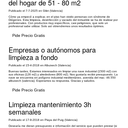
del hogar de 51 - 80 m2
Publicado el 7-7-2025 en Gilet (Valencia)
Cómo ya empecé a explicar, en el piso han vivido personas con síndrome de
Diógenes. Esta limpieza, desinfección y vaciado del inmueble se ha de realizar por
profesionales. Con productos muy específicos, casi peligrosos, que solo un
profesional sabe utilizar. Solo así obtendremos unos resultados óptimos.
Pide Precio Gratis
Empresas o autónomos para
limpieza a fondo
Publicado el 15-4-2018 en Albuixech (Valencia)
Buenas tardes, Estamos interesados en limpiar una nave industrial (1500 m2) con
sus oficinas (126 m2) y alrededores (800 m2). Nos gustaría recibir presupuesto. La
nave se encuentra en polígono industrial mediterráneo, avenida del mar,- 46.550
albuixech (valencia). Esperamos su respuesta. Gracias y saludos.
Pide Precio Gratis
Limpieza mantenimiento 3h
semanales
Publicado el 17-9-2018 en Playa del Puig (Valencia)
Desearía me dieran presupuesto e información del servicio que pueden prestar (si