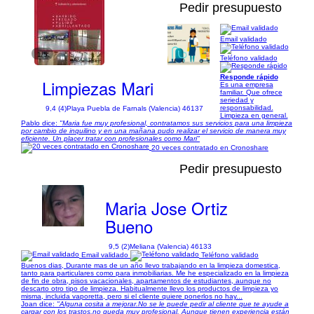
Pedir presupuesto
Email validado
1/5
Teléfono validado
Responde rápido
Limpiezas Mari
Es una empresa
familiar. Que ofrece
seriedad y
responsabilidad.
9,4 (4)
Playa Puebla de Farnals (Valencia) 46137
Limpieza en general.
Pablo dice:
"Maria fue muy profesional, contratamos sus servicios para una limpieza
por cambio de inquilino y en una mañana pudo realizar el servicio de manera muy
eficiente. Un placer tratar con profesionales como Mari"
20 veces contratado en Cronoshare
Pedir presupuesto
Maria Jose Ortiz
Bueno
9,5 (2)
Meliana (Valencia) 46133
Email validado
Teléfono validado
Buenos dias, Durante mas de un año llevo trabajando en la limpieza domestica,
tanto para particulares como para inmobiliarias. Me he especializado en la limpieza
de fin de obra, pisos vacacionales, apartamentos de estudiantes, aunque no
descarto otro tipo de limpieza. Habitualmente llevo los productos de limpieza yo
misma, incluida vaporetta, pero si el cliente quiere ponerlos no hay...
Joan dice:
"Alguna cosita a mejorar.No se le puede pedir al cliente que te ayude a
cargar con los trastos,no queda muy profesional. Aunque tienen experiencia están