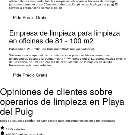
utiliza ustedes sus productos, las máquinas, etc) para la limpieza de mi hogar
(aproximadamente unos 55metros, urbanización pinar, en la playa del puig) El
servicio a prestar sería semanal de 3h
Pide Precio Gratis
Empresa de limpieza para limpieza
en oficinas de 81 - 100 m2
Publicado el 21-8-2023 en Rafelbuñol/Rafelbunyol (Valencia)
Sacaron a un ocupa del piso, corriendo y de prisa cambiaron cerraduras
(chapuceros), dejando la puerta hecha ****** (tengo fotos) La puerta maciza original
de un edificio de 1911 en consell de cent. Medida de la hoja es 76,3x233,3
Necesito arreglar desperfectos.
Pide Precio Gratis
Opiniones de clientes sobre
operarios de limpieza en Playa
del Puig
Miles de usuarios confían en Cronoshare para encontrar los mejores profesionales
4.8/5 estrellas
+60.000 opiniones recibidas