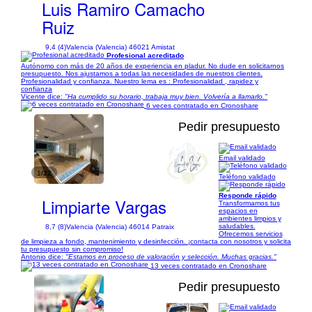
Luis Ramiro Camacho
Ruiz
9,4 (4)
Valencia (Valencia) 46021 Amistat
Profesional acreditado
Autónomo con más de 20 años de experiencia en pladur. No dude en solicitarnos
presupuesto. Nos ajustamos a todas las necesidades de nuestros clientes.
Profesionalidad y confianza. Nuestro lema es : Profesionalidad , rapidez y
confianza
Vicente dice:
"Ha cumplido su horario, trabaja muy bien. Volvería a llamarlo."
6 veces contratado en Cronoshare
Pedir presupuesto
Email validado
1/22
Teléfono validado
Responde rápido
Limpiarte Vargas
Transformamos tus
espacios en
ambientes limpios y
saludables.
8,7 (8)
Valencia (Valencia) 46014 Patraix
Ofrecemos servicios
de limpieza a fondo, mantenimiento y desinfección. ¡contacta con nosotros y solicita
tu presupuesto sin compromiso!
Antonio dice:
"Estamos en proceso de valoración y selección. Muchas gracias."
13 veces contratado en Cronoshare
Pedir presupuesto