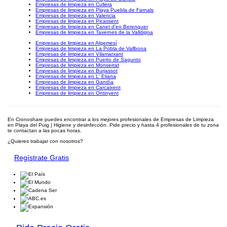
Empresas de limpieza en Cullera
Empresas de limpieza en Playa Puebla de Farnals
Empresas de limpieza en Valencia
Empresas de limpieza en Picassent
Empresas de limpieza en Canet d'en Berenguer
Empresas de limpieza en Tavernes de la Valldigna
Empresas de limpieza en Algemesí
Empresas de limpieza en La Pobla de Vallbona
Empresas de limpieza en Vilamarxant
Empresas de limpieza en Puerto de Sagunto
Empresas de limpieza en Monserrat
Empresas de limpieza en Burjassot
Empresas de limpieza en L' Eliana
Empresas de limpieza en Gandía
Empresas de limpieza en Carcaixent
Empresas de limpieza en Ontinyent
En Cronoshare puedes encontrar a los mejores profesionales de Empresas de Limpieza
en Playa del Puig | Higiene y desinfección. Pide precio y hasta 4 profesionales de tu zona
te contactan a las pocas horas.
¿Quieres trabajar con nosotros?
Regístrate Gratis