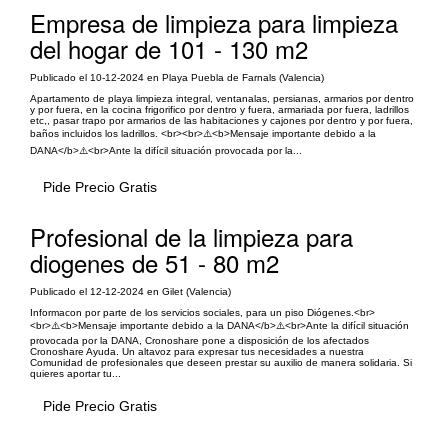
Empresa de limpieza para limpieza
del hogar de 101 - 130 m2
Publicado el 10-12-2024 en Playa Puebla de Farnals (Valencia)
Apartamento de playa limpieza integral, ventanalas, persianas, armarios por dentro
y por fuera, en la cocina frigorifico por dentro y fuera, armariada por fuera, ladrillos
etc,, pasar trapo por armarios de las habitaciones y cajones por dentro y por fuera,
baños incluidos los ladrillos. <br><br>⚠️<b>Mensaje importante debido a la
DANA</b>⚠️<br>Ante la difícil situación provocada por la...
Pide Precio Gratis
Profesional de la limpieza para
diogenes de 51 - 80 m2
Publicado el 12-12-2024 en Gilet (Valencia)
Informacon por parte de los servicios sociales, para un piso Diógenes.<br>
<br>⚠️<b>Mensaje importante debido a la DANA</b>⚠️<br>Ante la difícil situación
provocada por la DANA, Cronoshare pone a disposición de los afectados
Cronoshare Ayuda. Un altavoz para expresar tus necesidades a nuestra
Comunidad de profesionales que deseen prestar su auxilio de manera solidaria. Si
quieres aportar tu...
Pide Precio Gratis