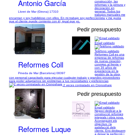
Antonio García
construcción, las
reformas y la pintura y
decoración en
general. Todos los
Lloret de Mar (Girona) 17310
trabajos manuales me
encantan y soy habilidoso con ellos. En mi trabajo soy perfeccionista y me gusta
que el cliente quede contento con él, igual que yo.
Pedir presupuesto
Email validado
1/11
Teléfono validado
Reformes Coll es una
empresa de reformas
Reformes Coll
de nueva creación,
conmigo al frente y
con 35 años de
experiencia en la
Pineda de Mar (Barcelona) 08397
gestión de la obra,
con personal capacitado para ejecutar cualquier trabajo y grandes proveedores
para poder adaptarnos sin problemas a tus necesidades y preferencias
2 veces contratado en Cronoshare
Pedir presupuesto
Email validado
Negoci dedicat a la
1/35
construcció reformes
integrals i obra nova.
Aconseguint els
objectius i la
Reformes Luque
satisfacció dels
clients. Ens dediquem
a deixar la perfecció i