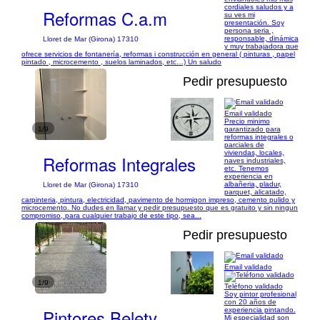
cordiales saludos y a
Reformas C.a.m
su ves mi
presentación. Soy
persona seria ,
responsable, dinámica
Lloret de Mar (Girona) 17310
y muy trabajadora que
ofrece servicios de fontanería, reformas i construcción en general ( pinturas , papel
pintado , microcemento , suelos laminados, etc…) Un saludo
Pedir presupuesto
Email validado
Precio minimo
1/9
garantizado para
reformas integrales o
parciales de
viviendas, locales,
Reformas Integrales
naves industriales,
etc. Tenemos
experiencia en
albañeria, pladur,
Lloret de Mar (Girona) 17310
parquet, alicatado,
carpinteria, pintura, electricidad, pavimento de hormigon impreso, cemento pulido y
microcemento. No dudes en llamar y pedir presupuesto que es gratuito y sin ningun
compromiso, para cualquier trabajo de este tipo, sea...
Pedir presupuesto
Email validado
1/9
Teléfono validado
Soy pintor profesional
con 20 años de
Pintores Belety
experiencia pintando.
Mi especialidad son