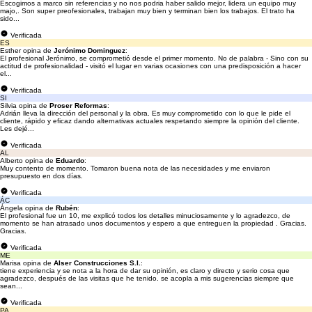
Escogimos a marco sin referencias y no nos podria haber salido mejor, lidera un equipo muy
majo,. Son super preofesionales, trabajan muy bien y terminan bien los trabajos. El trato ha
sido...
Verificada
ES
Esther opina de
Jerónimo Dominguez
:
El profesional Jerónimo, se comprometió desde el primer momento. No de palabra - Sino con su
actitud de profesionalidad - visitó el lugar en varias ocasiones con una predisposición a hacer
el...
Verificada
SI
Silvia opina de
Proser Reformas
:
Adrián lleva la dirección del personal y la obra. Es muy comprometido con lo que le pide el
cliente, rápido y eficaz dando alternativas actuales respetando siempre la opinión del cliente.
Les dejé...
Verificada
AL
Alberto opina de
Eduardo
:
Muy contento de momento. Tomaron buena nota de las necesidades y me enviaron
presupuesto en dos días.
Verificada
ÁC
Ángela opina de
Rubén
:
El profesional fue un 10, me explicó todos los detalles minuciosamente y lo agradezco, de
momento se han atrasado unos documentos y espero a que entreguen la propiedad . Gracias.
Gracias.
Verificada
ME
Marisa opina de
Alser Construcciones S.l.
:
tiene experiencia y se nota a la hora de dar su opinión, es claro y directo y serio cosa que
agradezco, después de las visitas que he tenido. se acopla a mis sugerencias siempre que
sean...
Verificada
PA