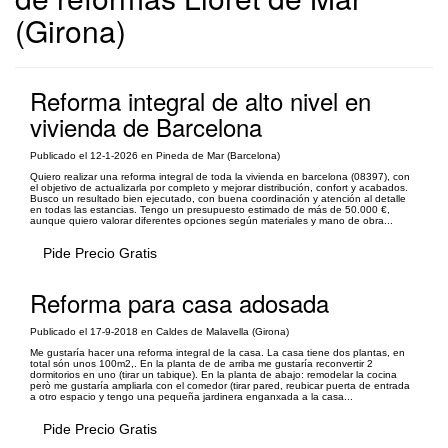
(Girona)
Reforma integral de alto nivel en
vivienda de Barcelona
Publicado el 12-1-2026 en Pineda de Mar (Barcelona)
Quiero realizar una reforma integral de toda la vivienda en barcelona (08397), con
el objetivo de actualizarla por completo y mejorar distribución, confort y acabados.
Busco un resultado bien ejecutado, con buena coordinación y atención al detalle
en todas las estancias. Tengo un presupuesto estimado de más de 50.000 €,
aunque quiero valorar diferentes opciones según materiales y mano de obra...
Pide Precio Gratis
Reforma para casa adosada
Publicado el 17-9-2018 en Caldes de Malavella (Girona)
Me gustaría hacer una reforma integral de la casa. La casa tiene dos plantas, en
total són unos 100m2,. En la planta de de arriba me gustaría reconvertir 2
dormitorios en uno (tirar un tabique). En la planta de abajo: remodelar la cocina
però me gustaría ampliarla con el comedor (tirar pared, reubicar puerta de entrada
a otro espacio y tengo una pequeña jardinera enganxada a la casa...
Pide Precio Gratis