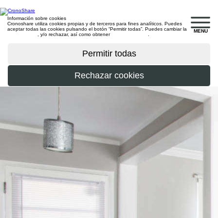
Información sobre cookies
Cronoshare utiliza cookies propias y de terceros para fines analíticos. Puedes
aceptar todas las cookies pulsando el botón “Permitir todas”. Puedes cambiar la
MENU
configuración
, y/o rechazar, así como obtener
más información
.