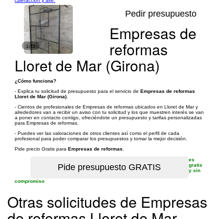
calefacción y aire.
Pedir presupuesto
Empresas de
reformas
1/11
Lloret de Mar (Girona)
¿Cómo funciona?
- Explica tu solicitud de presupuesto para el servicio de
Empresas de reformas
Lloret de Mar (Girona)
.
- Cientos de profesionales de Empresas de reformas ubicados en Lloret de Mar y
alrededores van a recibir un aviso con tu solicitud y los que muestren interés se van
a poner en contacto contigo, ofreciéndote un presupuesto y tarifas personalizadas
para Empresas de reformas.
- Puedes ver las valoraciones de otros clientes así como el perfil de cada
profesional para poder comparar los presupuestos y tomar la mejor decisión.
Pide precio Gratis para
Empresas de reformas
.
es
gratis
y sin
compromiso
Otras solicitudes de Empresas
de reformas Lloret de Mar