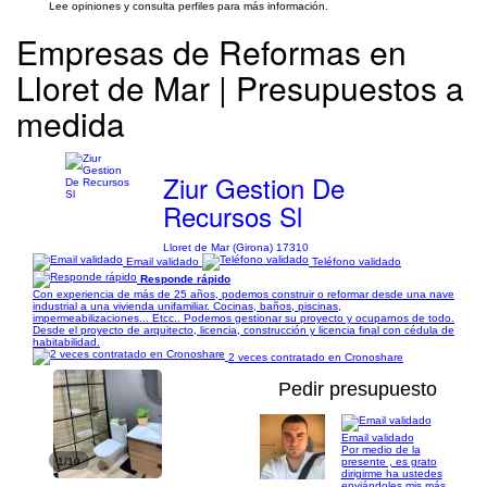
Lee opiniones y consulta perfiles para más información.
Empresas de Reformas en
Lloret de Mar | Presupuestos a
medida
Ziur Gestion De
Recursos Sl
Lloret de Mar (Girona) 17310
Email validado
Teléfono validado
Responde rápido
Con experiencia de más de 25 años, podemos construir o reformar desde una nave
industrial a una vivienda unifamiliar. Cocinas, baños, piscinas,
impermeabilizaciones... Etcc.. Podemos gestionar su proyecto y ocuparnos de todo.
Desde el proyecto de arquitecto, licencia, construcción y licencia final con cédula de
habitabilidad.
2 veces contratado en Cronoshare
Pedir presupuesto
Email validado
Por medio de la
1/10
presente , es grato
dirigirme ha ustedes
enviándoles mis más