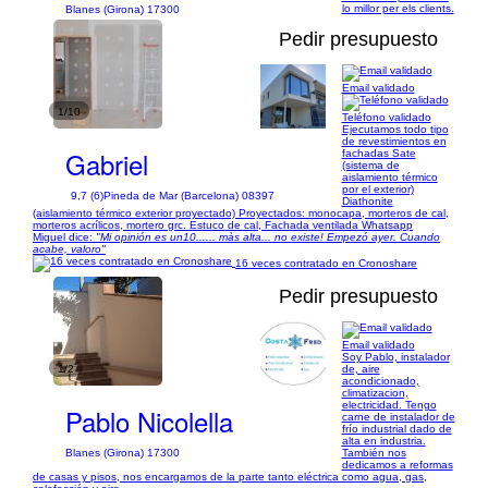
lo millor per els clients.
Blanes (Girona) 17300
Pedir presupuesto
Email validado
1/10
Teléfono validado
Ejecutamos todo tipo
de revestimientos en
Gabriel
fachadas Sate
(sistema de
aislamiento térmico
por el exterior)
9,7 (6)
Pineda de Mar (Barcelona) 08397
Diathonite
(aislamiento térmico exterior proyectado) Proyectados: monocapa, morteros de cal,
morteros acrílicos, mortero grc. Estuco de cal, Fachada ventilada Whatsapp
Miguel dice:
"Mi opinión es un10...... màs alta... no existe! Empezó ayer. Cuando
acabe, valoro"
16 veces contratado en Cronoshare
Pedir presupuesto
Email validado
Soy Pablo, instalador
1/2
de, aire
acondicionado,
climatizacion,
electricidad. Tengo
Pablo Nicolella
carne de instalador de
frío industrial dado de
alta en industria.
También nos
Blanes (Girona) 17300
dedicamos a reformas
de casas y pisos, nos encargamos de la parte tanto eléctrica como agua, gas,