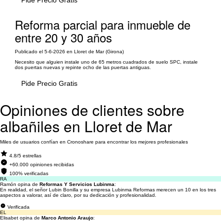
Reforma parcial para inmueble de
entre 20 y 30 años
Publicado el 5-6-2026 en Lloret de Mar (Girona)
Necesito que alguien instale uno de 65 metros cuadrados de suelo SPC, instale
dos puertas nuevas y repinte ocho de las puertas antiguas.
Pide Precio Gratis
Opiniones de clientes sobre
albañiles en Lloret de Mar
Miles de usuarios confían en Cronoshare para encontrar los mejores profesionales
4.8/5 estrellas
+60.000 opiniones recibidas
100% verificadas
RA
Ramón opina de
Reformas Y Servicios Lubinma
:
En realidad, el señor Lubin Bonilla y su empresa Lubinma Reformas merecen un 10 en los tres
aspectos a valorar, así de claro, por su dedicación y profesionalidad.
Verificada
EL
Elisabet opina de
Marco Antonio Araujo
: