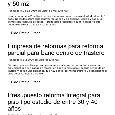
y 50 m2
Publicado el 26-12-2019 en Lloret de Mar (Girona)
Piso pequeño 45m2 en lloret de mar a reformar porque estuvo alquilado durante 18
años. Necesitas sobre todo renovar fontanería y electricidad. Cocina y baño. Lo
demás son retoques estéticos. Agradecería presupuesto cuanto antes ya que
querremos volver a alquilar cuanto antes.
Pide Precio Gratis
Empresa de reformas para reforma
parcial para baño dentro de trastero
Publicado el 9-2-2026 en Vidreres (Girona)
No quiero perder el tiempo con presupuesto inflados de precio. Necesito a un
profesional que sea capaz de realizar un baño lo más simple posible dentro de un
trastero y derruir una chimenea que hay dentro del mismo trastero y acondicionar el
espacio pintándolo de blanco.
Pide Precio Gratis
Presupuesto reforma integral para
piso tipo estudio de entre 30 y 40
años