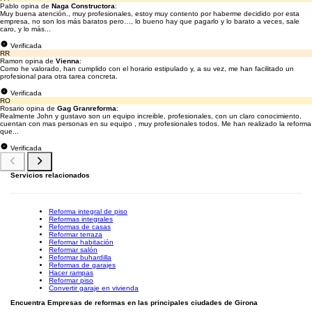
Pablo opina de
Naga Constructora
:
Muy buena atención., muy profesionales, estoy muy contento por haberme decidido por esta
empresa, no son los más baratos pero…, lo bueno hay que pagarlo y lo barato a veces, sale
caro, y lo más...
Verificada
RR
Ramon opina de
Vienna
:
Como he valorado, han cumplido con el horario estipulado y, a su vez, me han facilitado un
profesional para otra tarea concreta.
Verificada
RO
Rosario opina de
Gag Granreforma
:
Realmente John y gustavo son un equipo increible, profesionales, con un claro conocimiento,
cuentan con mas personas en su equipo , muy profesionales todos. Me han realizado la reforma
que...
Verificada
Servicios relacionados
Reforma integral de piso
Reformas integrales
Reformas de casas
Reformar terraza
Reformar habitación
Reformar salón
Reformar buhardilla
Reformas de garajes
Hacer rampas
Reformar piso
Convertir garaje en vivienda
Encuentra Empresas de reformas en las principales ciudades de Girona