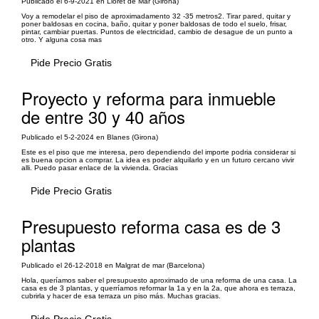
Publicado el 6-9-2021 en Lloret de Mar (Girona)
Voy a remodelar el piso de aproximadamento 32 -35 metros2. Tirar pared, quitar y
poner baldosas en cocina, baño, quitar y poner baldosas de todo el suelo, frisar,
pintar, cambiar puertas. Puntos de electricidad, cambio de desague de un punto a
otro. Y alguna cosa mas
Pide Precio Gratis
Proyecto y reforma para inmueble
de entre 30 y 40 años
Publicado el 5-2-2024 en Blanes (Girona)
Este es el piso que me interesa, pero dependiendo del importe podria considerar si
es buena opcion a comprar. La idea es poder alquilarlo y en un futuro cercano vivir
alli. Puedo pasar enlace de la vivienda. Gracias
Pide Precio Gratis
Presupuesto reforma casa es de 3
plantas
Publicado el 26-12-2018 en Malgrat de mar (Barcelona)
Hola, queríamos saber el presupuesto aproximado de una reforma de una casa. La
casa es de 3 plantas, y querríamos reformar la 1a y en la 2a, que ahora es terraza,
cubrirla y hacer de esa terraza un piso más. Muchas gracias.
Pide Precio Gratis