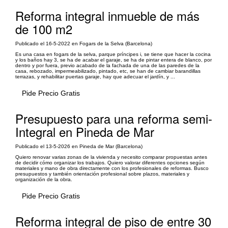
Reforma integral inmueble de más
de 100 m2
Publicado el 16-5-2022 en Fogars de la Selva (Barcelona)
Es una casa en fogars de la selva, parque príncipes i, se tiene que hacer la cocina
y los baños hay 3, se ha de acabar el garaje, se ha de pintar entera de blanco, por
dentro y por fuera, previo acabado de la fachada de una de las paredes de la
casa, rebozado, impermeabilizado, pintado, etc, se han de cambiar barandillas
terrazas, y rehabilitar puertas garaje, hay que adecuar el jardín, y ...
Pide Precio Gratis
Presupuesto para una reforma semi-
Integral en Pineda de Mar
Publicado el 13-5-2026 en Pineda de Mar (Barcelona)
Quiero renovar varias zonas de la vivienda y necesito comparar propuestas antes
de decidir cómo organizar los trabajos. Quiero valorar diferentes opciones según
materiales y mano de obra directamente con los profesionales de reformas. Busco
presupuestos y también orientación profesional sobre plazos, materiales y
organización de la obra.
Pide Precio Gratis
Reforma integral de piso de entre 30