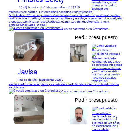
las reformas, obra
nueva y fachadas.
10 (4)
Urbanitzacio Vallcanera (Girona) 17410
Siempre con
materiales de calidad. Pintores limpios rápidos y profesionales.
Angela dice:
"Persona puntual educada correcta de un trato exquisito trabajo bien
realizado con un diálogo correcto con el cliente para llegar a buen termino cualquier
propuesta por lo tanto recomiendo sin ningún tipo de interferencias a este
profesional saludos Ángela"
4 veces contratado en Cronoshare
Pedir presupuesto
Email validado
1/46
Teléfono validado
Realizamos todo tipo
de reformas integrales
Javisa
somos rápidos limpios
y muy responsables
estamos a su servicio
hacemos trabajos
Pineda de Mar (Barcelona) 08397
también de
electricidad fontanería pladur yeso etcétera todo lo relacionado con la reforma de
su vivienda
6 veces contratado en Cronoshare
Pedir presupuesto
Email validado
Me llamo Antonio y
1/21
soy un profesional
con más de 20 años
de experiencia en el
mundo de la