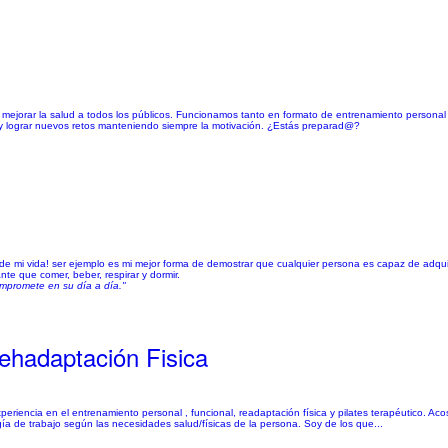
mejorar la salud a todos los públicos. Funcionamos tanto en formato de entrenamiento personal
 y lograr nuevos retos manteniendo siempre la motivación. ¿Estás preparad@?
 de mi vida! ser ejemplo es mi mejor forma de demostrar que cualquier persona es capaz de adqui
ante que comer, beber, respirar y dormir.
mpromete en su día a día."
ehadaptación Fisica
eriencia en el entrenamiento personal , funcional, readaptación física y pilates terapéutico. A
 de trabajo según las necesidades salud/físicas de la persona. Soy de los que...