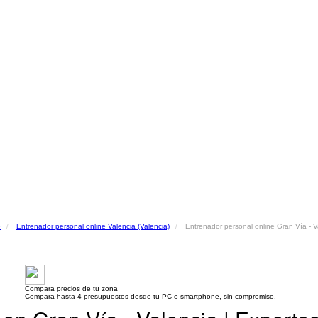
e
Entrenador personal online Valencia (Valencia)
Entrenador personal online Gran Vía - V
Compara precios de tu zona
Compara hasta 4 presupuestos desde tu PC o smartphone, sin compromiso.