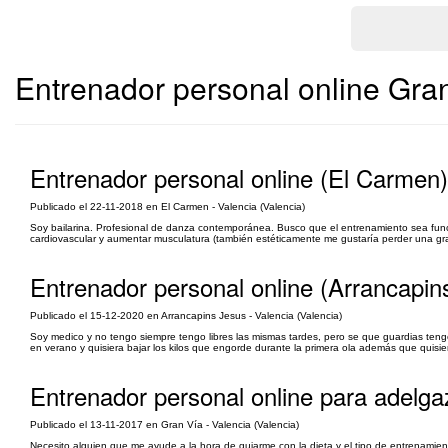
Entrenador personal online Gran
Entrenador personal online (El Carmen)
Publicado el 22-11-2018 en El Carmen - Valencia (Valencia)
Soy bailarina. Profesional de danza contemporánea. Busco que el entrenamiento sea funcio
cardiovascular y aumentar musculatura (también estéticamente me gustaría perder una gr
Entrenador personal online (Arrancapin
Publicado el 15-12-2020 en Arrancapins Jesus - Valencia (Valencia)
Soy medico y no tengo siempre tengo libres las mismas tardes, pero se que guardias t
en verano y quisiera bajar los kilos que engorde durante la primera ola además que quisier
Entrenador personal online para adelga
Publicado el 13-11-2017 en Gran Vía - Valencia (Valencia)
Necesito alguien que me ayude a la hora de guiarme con la dieta y el tipo de entrenamien