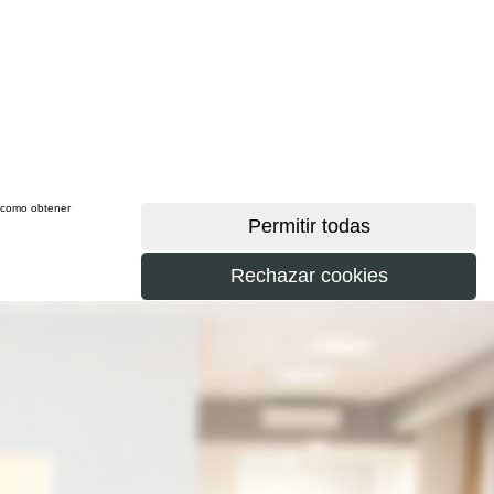
sí como obtener
más