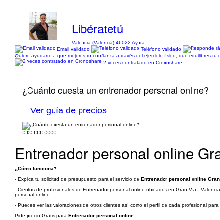
Libératetú
Valencia (Valencia) 46022 Ayora
Email validado
Teléfono validado
Quiero ayudarte a que mejores tu confianza a través del ejercicio físico, que equilibres tu 
2 veces contratado en Cronoshare
¿Cuánto cuesta un entrenador personal online?
Ver guía de precios
€
€€
€€€
€€€€
Entrenador personal online Gra
¿Cómo funciona?
- Explica tu solicitud de presupuesto para el servicio de
Entrenador personal online Gran 
- Cientos de profesionales de Entrenador personal online ubicados en Gran Vía - Valencia 
personal online.
- Puedes ver las valoraciones de otros clientes así como el perfil de cada profesional par
Pide precio Gratis para
Entrenador personal online
.