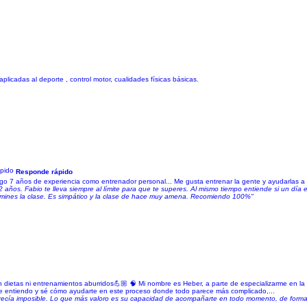
plicadas al deporte , control motor, cualidades físicas básicas.
Responde rápido
tengo 7 años de experiencia como entrenador personal... Me gusta entrenar la gente y ayudarlas a
años. Fabio te lleva siempre al límite para que te superes. Al mismo tiempo entiende si un día e
ermines la clase. Es simpático y la clase de hace muy amena. Recomiendo 100%"
 dietas ni entrenamientos aburridos💪🏼 🧠 Mi nombre es Heber, a parte de especializarme en l
 te entiendo y sé cómo ayudarte en este proceso donde todo parece más complicado,...
recía imposible. Lo que más valoro es su capacidad de acompañarte en todo momento, de forma 