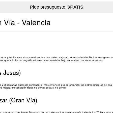
 Vía - Valencia
nal para los ejercicios y movimientos que quiero mejorar, podemos hablar. Me interesa ganar re
asa que solo he conseguido eliminar cuando estaba bajo supervisión de entrenamiento)
s Jesus)
engo 2-3 semanas antes de comenzar el mes entonces puedo organizar los entrenamientos de es
a mejorar mi condición física no por mi boda si no por mi.
zar (Gran Vía)
to que tengo que hacer. Dispongo de poco tiempo libre y me gustaría bajar de los 75 kg y estar