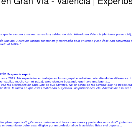
en Gran Vía - Valencia | Experto
e que le ayuden a mejorar su estilo y calidad de vida. Atiendo en Valencia (de forma presencial),
ía tras día. Antes me faltaba constancia y motivación para entrenar, y con él se han convertido 
iendo al 100%."
Responde rápido
asta 2019. Me especializo en trabajar en forma grupal e individual, atendiendo los diferentes 
y reponsabilizo mucho con mi trabajo pero siempre buscando que haya una buena...
con las afecciones de cada uno de sus alumnos. No se olvida de los ejercicio que no podes rea
postura, la forma en que estas realizando el ejercicio, las pulsaciones, etc. Además de eso tie
 disciplina deportiva? ¿Padeces molestias o dolores musculares y pretendes reducirlos? ¿Intent
ntrenamiento debe estar dirigido por un profesional de la actividad física y el deporte...