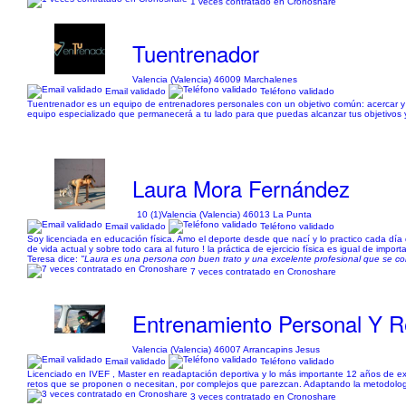
1 veces contratado en Cronoshare
Tuentrenador
Valencia (Valencia) 46009 Marchalenes
Email validado
Teléfono validado
Tuentrenador es un equipo de entrenadores personales con un objetivo común: acercar y 
equipo especializado que permanecerá a tu lado para que puedas alcanzar tus objetivos
Laura Mora Fernández
10 (1)
Valencia (Valencia) 46013 La Punta
Email validado
Teléfono validado
Soy licenciada en educación física. Amo el deporte desde que nací y lo practico cada día
de vida actual y sobre todo cara al futuro ! la práctica de ejercicio física es igual de import
Teresa dice:
"Laura es una persona con buen trato y una excelente profesional que se co
7 veces contratado en Cronoshare
Entrenamiento Personal Y R
Valencia (Valencia) 46007 Arrancapins Jesus
Email validado
Teléfono validado
Licenciado en IVEF , Master en readaptación deportiva y lo más importante 12 años de exp
retos que se proponen o necesitan, por complejos que parezcan. Adaptando la metodología
3 veces contratado en Cronoshare