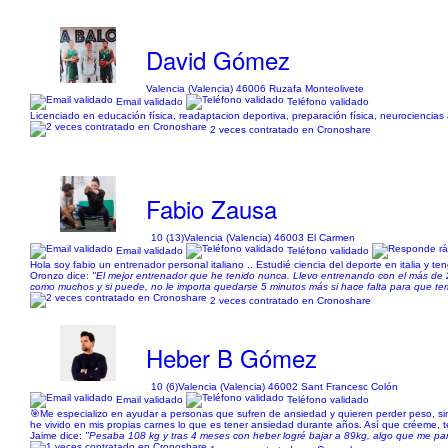
David Gómez
Valencia (Valencia) 46006 Ruzafa Monteolivete
Email validado
Teléfono validado
Licenciado en educación física, readaptacion deportiva, preparación física, neurociencias a
2 veces contratado en Cronoshare
Fabio Zausa
10 (13)
Valencia (Valencia) 46003 El Carmen
Email validado
Teléfono validado
Hola soy fabio un entrenador personal italiano .. Estudié ciencia del deporte en italia y 
Oronzo dice:
"El mejor entrenador que he tenido nunca. Llevo entrenando con el más de 2 
como muchos y si puede, no le importa quedarse 5 minutos más si hace falta para que t
2 veces contratado en Cronoshare
Heber B Gómez
10 (6)
Valencia (Valencia) 46002 Sant Francesc Colón
Email validado
Teléfono validado
🎯Me especializo en ayudar a personas que sufren de ansiedad y quieren perder peso, sin
he vivido en mis propias carnes lo que es tener ansiedad durante años. Así que créeme,
Jaime dice:
"Pesaba 108 kg y tras 4 meses con heber logré bajar a 89kg, algo que me pa