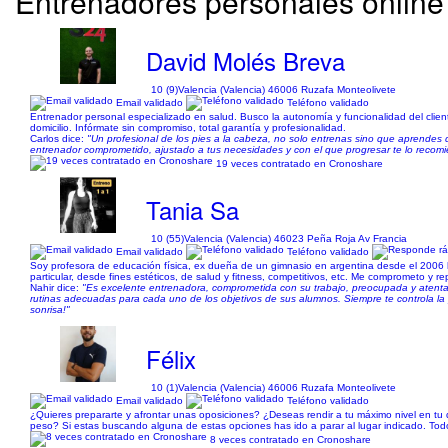
Entrenadores personales online 
David Molés Breva
10 (9)
Valencia (Valencia) 46006 Ruzafa Monteolivete
Email validado
Teléfono validado
Entrenador personal especializado en salud. Busco la autonomía y funcionalidad del client
domicilio. Infórmate sin compromiso, total garantía y profesionalidad.
Carlos dice:
"Un profesional de los pies a la cabeza, no solo entrenas sino que aprendes d
entrenador comprometido, ajustado a tus necesidades y con el que progresar te lo recom
19 veces contratado en Cronoshare
Tania Sa
10 (55)
Valencia (Valencia) 46023 Peña Roja Av Francia
Email validado
Teléfono validado
Soy profesora de educación física, ex dueña de un gimnasio en argentina desde el 2006 h
particular, desde fines estéticos, de salud y fitness, competitivos, etc. Me comprometo 
Nahir dice:
"Es excelente entrenadora, comprometida con su trabajo, preocupada y atenta 
rutinas adecuadas para cada uno de los objetivos de sus alumnos. Siempre te controla la 
sonrisa!"
Félix
10 (1)
Valencia (Valencia) 46006 Ruzafa Monteolivete
Email validado
Teléfono validado
¿Quieres prepararte y afrontar unas oposiciones? ¿Deseas rendir a tu máximo nivel en tu
peso? Si estas buscando alguna de estas opciones has ido a parar al lugar indicado. Todo e
8 veces contratado en Cronoshare