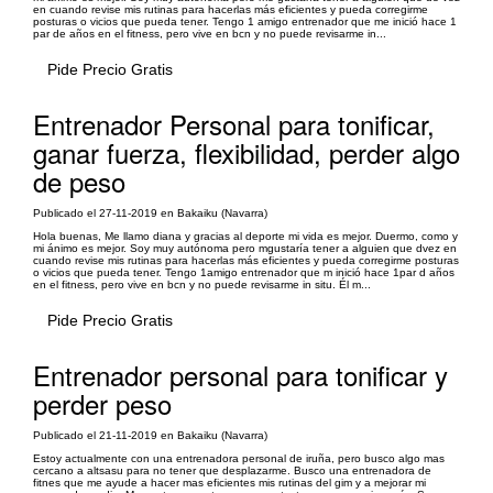
en cuando revise mis rutinas para hacerlas más eficientes y pueda corregirme
posturas o vicios que pueda tener. Tengo 1 amigo entrenador que me inició hace 1
par de años en el fitness, pero vive en bcn y no puede revisarme in...
Pide Precio Gratis
Entrenador Personal para tonificar,
ganar fuerza, flexibilidad, perder algo
de peso
Publicado el 27-11-2019 en Bakaiku (Navarra)
Hola buenas, Me llamo diana y gracias al deporte mi vida es mejor. Duermo, como y
mi ánimo es mejor. Soy muy autónoma pero mgustaría tener a alguien que dvez en
cuando revise mis rutinas para hacerlas más eficientes y pueda corregirme posturas
o vicios que pueda tener. Tengo 1amigo entrenador que m inició hace 1par d años
en el fitness, pero vive en bcn y no puede revisarme in situ. Él m...
Pide Precio Gratis
Entrenador personal para tonificar y
perder peso
Publicado el 21-11-2019 en Bakaiku (Navarra)
Estoy actualmente con una entrenadora personal de iruña, pero busco algo mas
cercano a altsasu para no tener que desplazarme. Busco una entrenadora de
fitnes que me ayude a hacer mas eficientes mis rutinas del gim y a mejorar mi