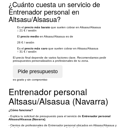
¿Cuánto cuesta un servicio de
Entrenador personal en
Altsasu/Alsasua?
Es el
precio más barato
que suelen cobrar en Altsasu/Alsasua
↓
21 €
/
sesión
El
precio medio
en Altsasu/Alsasua es de
26 €
/
sesión
Es el
precio más caro
que suelen cobrar en Altsasu/Alsasua
↑
31 €
/
sesión
El precio final depende de varios factores clave. Recomendamos pedir
presupuestos personalizados a profesionales de tu zona.
es gratis y sin compromiso
Entrenador personal
Altsasu/Alsasua (Navarra)
¿Cómo funciona?
- Explica tu solicitud de presupuesto para el servicio de
Entrenador personal
Altsasu/Alsasua (Navarra)
.
- Cientos de profesionales de Entrenador personal ubicados en Altsasu/Alsasua y