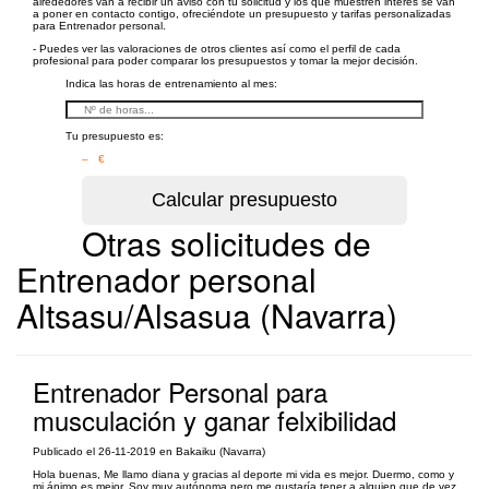
alrededores van a recibir un aviso con tu solicitud y los que muestren interés se van
a poner en contacto contigo, ofreciéndote un presupuesto y tarifas personalizadas
para Entrenador personal.
- Puedes ver las valoraciones de otros clientes así como el perfil de cada
profesional para poder comparar los presupuestos y tomar la mejor decisión.
Indica las horas de entrenamiento al mes:
Tu presupuesto es:
– €
Otras solicitudes de
Entrenador personal
Altsasu/Alsasua (Navarra)
Entrenador Personal para
musculación y ganar felxibilidad
Publicado el 26-11-2019 en Bakaiku (Navarra)
Hola buenas, Me llamo diana y gracias al deporte mi vida es mejor. Duermo, como y
mi ánimo es mejor. Soy muy autónoma pero me gustaría tener a alguien que de vez