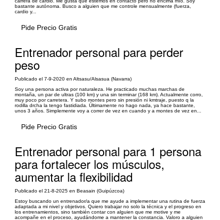
carrera de cardio. Me gusta que estemos en contacto pero no encima mío. Soy
bastante autónoma. Busco a alguien que me controle mensualmente (fuerza,
cardio y...
Pide Precio Gratis
Entrenador personal para perder
peso
Publicado el 7-9-2020 en Altsasu/Alsasua (Navarra)
Soy una persona activa por naturaleza. He practicado muchas marchas de
montaña, un par de ultras (100 km) y una sin terminar (168 km). Actualmente corro,
muy poco por carretera. Y subo montes pero sin presión ni kmtraje, puesto q la
rodilla drcha la tengo fastidiada. Últimamente no hago nada, ya hace bastante,
unos 3 años. Simplemente voy a correr de vez en cuando y a montes de vez en...
Pide Precio Gratis
Entrenador personal para 1 persona
para fortalecer los músculos,
aumentar la flexibilidad
Publicado el 21-8-2025 en Beasain (Guipúzcoa)
Estoy buscando un entrenador/a que me ayude a implementar una rutina de fuerza
adaptada a mi nivel y objetivos. Quiero trabajar no solo la técnica y el progreso en
los entrenamientos, sino también contar con alguien que me motive y me
acompañe en el proceso, ayudándome a mantener la constancia. Valoro a alguien