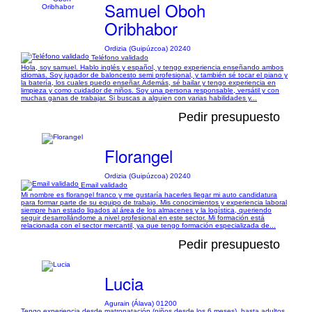
Samuel Oboh
Oribhabor
Ordizia (Guipúzcoa) 20240
Teléfono validado
Hola, soy samuel. Hablo inglés y español, y tengo experiencia enseñando ambos
idiomas. Soy jugador de baloncesto semi profesional, y también sé tocar el piano y
la batería, los cuales puedo enseñar. Además, sé bailar y tengo experiencia en
limpieza y como cuidador de niños. Soy una persona responsable, versátil y con
muchas ganas de trabajar. Si buscas a alguien con varias habilidades y...
Pedir presupuesto
Florangel
Ordizia (Guipúzcoa) 20240
Email validado
Mi nombre es florangel franco y me gustaría hacerles llegar mi auto candidatura
para formar parte de su equipo de trabajo. Mis conocimientos y experiencia laboral
siempre han estado ligados al área de los almacenes y la logística, queriendo
seguir desarrollándome a nivel profesional en este sector. Mi formación está
relacionada con el sector mercantil, ya que tengo formación especializada de...
Pedir presupuesto
Lucia
Agurain (Álava) 01200
Tengo experiencia desde matronatación (niños desde los 6 meses), hasta adultos.