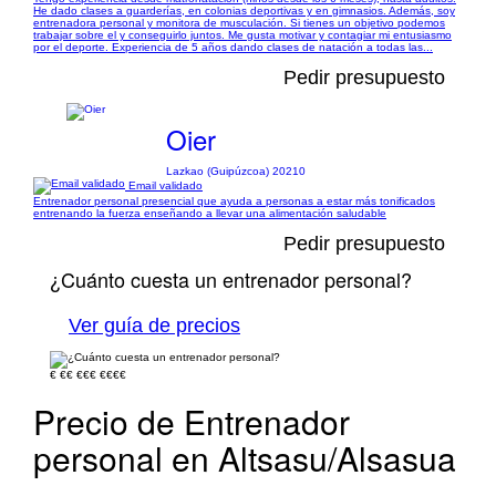
He dado clases a guarderías, en colonias deportivas y en gimnasios. Además, soy
entrenadora personal y monitora de musculación. Si tienes un objetivo podemos
trabajar sobre el y conseguirlo juntos. Me gusta motivar y contagiar mi entusiasmo
por el deporte. Experiencia de 5 años dando clases de natación a todas las...
Pedir presupuesto
Oier
Lazkao (Guipúzcoa) 20210
Email validado
Entrenador personal presencial que ayuda a personas a estar más tonificados
entrenando la fuerza enseñando a llevar una alimentación saludable
Pedir presupuesto
¿Cuánto cuesta un entrenador personal?
Ver guía de precios
€
€€
€€€
€€€€
Precio de Entrenador
personal en Altsasu/Alsasua