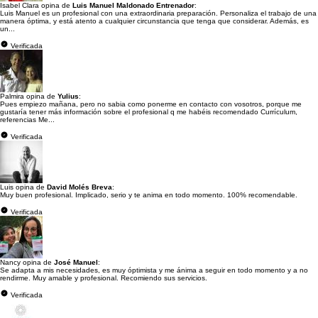
Isabel Clara opina de
Luis Manuel Maldonado Entrenador
:
Luis Manuel es un profesional con una extraordinaria preparación. Personaliza el trabajo de una
manera óptima, y está atento a cualquier circunstancia que tenga que considerar. Además, es
un...
Verificada
Palmira opina de
Yulius
:
Pues empiezo mañana, pero no sabia como ponerme en contacto con vosotros, porque me
gustaría tener más información sobre el profesional q me habéis recomendado Currículum,
referencias Me...
Verificada
Luis opina de
David Molés Breva
:
Muy buen profesional. Implicado, serio y te anima en todo momento. 100% recomendable.
Verificada
Nancy opina de
José Manuel
:
Se adapta a mis necesidades, es muy óptimista y me ánima a seguir en todo momento y a no
rendirme. Muy amable y profesional. Recomiendo sus servicios.
Verificada