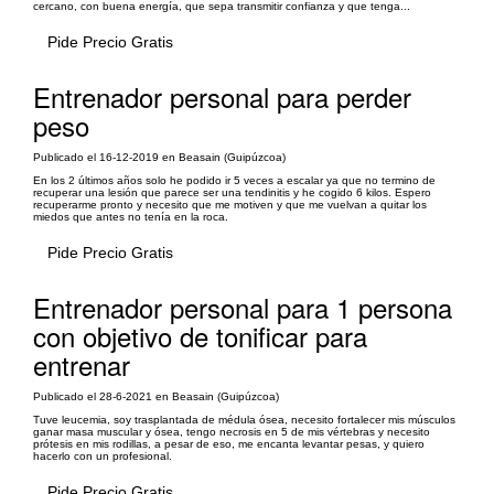
cercano, con buena energía, que sepa transmitir confianza y que tenga...
Pide Precio Gratis
Entrenador personal para perder
peso
Publicado el 16-12-2019 en Beasain (Guipúzcoa)
En los 2 últimos años solo he podido ir 5 veces a escalar ya que no termino de
recuperar una lesión que parece ser una tendinitis y he cogido 6 kilos. Espero
recuperarme pronto y necesito que me motiven y que me vuelvan a quitar los
miedos que antes no tenía en la roca.
Pide Precio Gratis
Entrenador personal para 1 persona
con objetivo de tonificar para
entrenar
Publicado el 28-6-2021 en Beasain (Guipúzcoa)
Tuve leucemia, soy trasplantada de médula ósea, necesito fortalecer mis músculos
ganar masa muscular y ósea, tengo necrosis en 5 de mis vértebras y necesito
prótesis en mis rodillas, a pesar de eso, me encanta levantar pesas, y quiero
hacerlo con un profesional.
Pide Precio Gratis