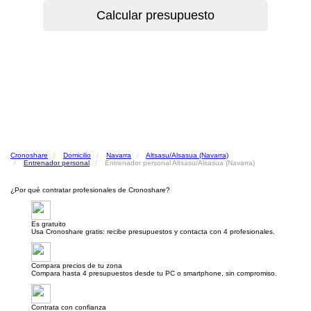
Cronoshare
Domicilio
Navarra
Altsasu/Alsasua (Navarra)
Entrenador personal
Entrenador personal Altsasu/Alsasua (Navarra)
¿Por qué contratar profesionales de Cronoshare?
Es gratuito
Usa Cronoshare gratis: recibe presupuestos y contacta con 4 profesionales.
Compara precios de tu zona
Compara hasta 4 presupuestos desde tu PC o smartphone, sin compromiso.
Contrata con confianza