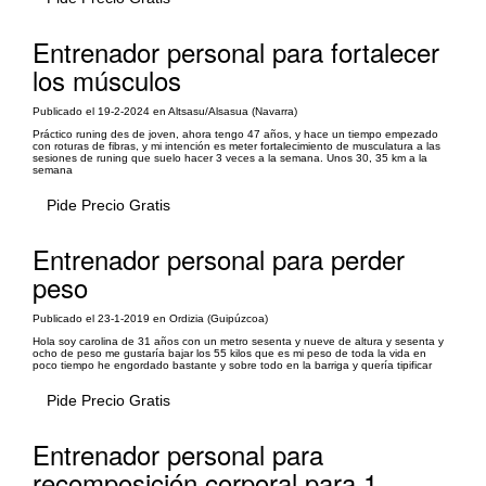
Entrenador personal para fortalecer
los músculos
Publicado el 19-2-2024 en Altsasu/Alsasua (Navarra)
Práctico runing des de joven, ahora tengo 47 años, y hace un tiempo empezado
con roturas de fibras, y mi intención es meter fortalecimiento de musculatura a las
sesiones de runing que suelo hacer 3 veces a la semana. Unos 30, 35 km a la
semana
Pide Precio Gratis
Entrenador personal para perder
peso
Publicado el 23-1-2019 en Ordizia (Guipúzcoa)
Hola soy carolina de 31 años con un metro sesenta y nueve de altura y sesenta y
ocho de peso me gustaría bajar los 55 kilos que es mi peso de toda la vida en
poco tiempo he engordado bastante y sobre todo en la barriga y quería tipificar
Pide Precio Gratis
Entrenador personal para
recomposición corporal para 1