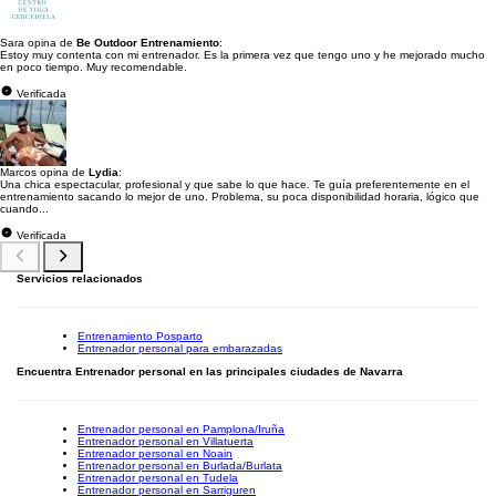
Sara opina de
Be Outdoor Entrenamiento
:
Estoy muy contenta con mi entrenador. Es la primera vez que tengo uno y he mejorado mucho
en poco tiempo. Muy recomendable.
Verificada
Marcos opina de
Lydia
:
Una chica espectacular, profesional y que sabe lo que hace. Te guía preferentemente en el
entrenamiento sacando lo mejor de uno. Problema, su poca disponibilidad horaria, lógico que
cuando...
Verificada
Servicios relacionados
Entrenamiento Posparto
Entrenador personal para embarazadas
Encuentra Entrenador personal en las principales ciudades de Navarra
Entrenador personal en Pamplona/Iruña
Entrenador personal en Villatuerta
Entrenador personal en Noain
Entrenador personal en Burlada/Burlata
Entrenador personal en Tudela
Entrenador personal en Sarriguren