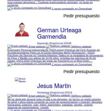
para eventos deportivos... Cualquier entrenamiento deportivo, no dude en
contactar.
1 veces contratado en Cronoshare
Pedir presupuesto
German Urteaga
Garmendia
Itsasondo (Guipúzcoa) 20249
Email validado
Teléfono validado
Entrenador Personal independiente (2022-activo) Prácticas del Ciclo Superior de
Acondicionamiento Físico en el Centro Deportivo Majori (Guipúzcoa) . (2022)
Psicólogo del Deporte en Txindoki Atletismo Taldea en la modalidad de lanzamiento
de Peso y Martillo con atletas de 14-20 años, incluidas las prácticas de fin de
máster. (2015-2022) Prácticas del grado de Psicología en el Real Unión....
1 veces contratado en Cronoshare
Pedir presupuesto
Jesus Martin
Ormaiztegi (Guipúzcoa) 20216
Email validado
Teléfono validado
Me he dedicado durante toda mi vida a los deportes, he hecho un grado superior
de tafyd y ahoa mismo cursando un curso de personal trainer y nutricion. Deportes
practicados: natacion, judo, futbol, balonmano, eskalada, aerobic, ciclismo,
gimansia de mantenimiento, crossfit.
1 veces contratado en Cronoshare