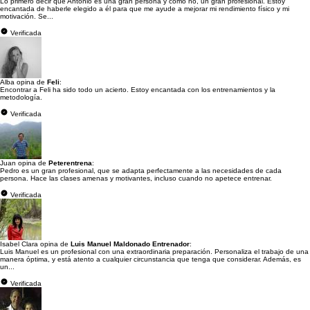
Lo primero decir que Antonio es una gran persona y como no, un gran profesional. Estoy
encantada de haberle elegido a él para que me ayude a mejorar mi rendimiento físico y mi
motivación. Se...
Verificada
Alba opina de
Feli
:
Encontrar a Feli ha sido todo un acierto. Estoy encantada con los entrenamientos y la
metodología.
Verificada
Juan opina de
Peterentrena
:
Pedro es un gran profesional, que se adapta perfectamente a las necesidades de cada
persona. Hace las clases amenas y motivantes, incluso cuando no apetece entrenar.
Verificada
Isabel Clara opina de
Luis Manuel Maldonado Entrenador
:
Luis Manuel es un profesional con una extraordinaria preparación. Personaliza el trabajo de una
manera óptima, y está atento a cualquier circunstancia que tenga que considerar. Además, es
un...
Verificada