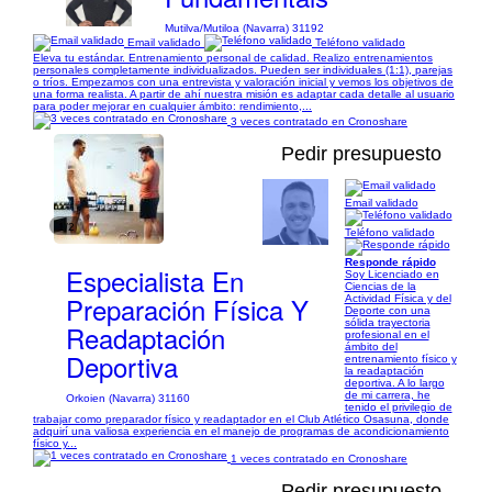
Mutilva/Mutiloa (Navarra) 31192
Email validado
Teléfono validado
Eleva tu estándar. Entrenamiento personal de calidad. Realizo entrenamientos
personales completamente individualizados. Pueden ser individuales (1:1), parejas
o tríos. Empezamos con una entrevista y valoración inicial y vemos los objetivos de
una forma realista. A partir de ahí nuestra misión es adaptar cada detalle al usuario
para poder mejorar en cualquier ámbito: rendimiento,...
3 veces contratado en Cronoshare
Pedir presupuesto
Email validado
1/2
Teléfono validado
Responde rápido
Especialista En
Soy Licenciado en
Ciencias de la
Preparación Física Y
Actividad Física y del
Deporte con una
sólida trayectoria
Readaptación
profesional en el
ámbito del
Deportiva
entrenamiento físico y
la readaptación
deportiva. A lo largo
de mi carrera, he
Orkoien (Navarra) 31160
tenido el privilegio de
trabajar como preparador físico y readaptador en el Club Atlético Osasuna, donde
adquirí una valiosa experiencia en el manejo de programas de acondicionamiento
físico y...
1 veces contratado en Cronoshare
Pedir presupuesto