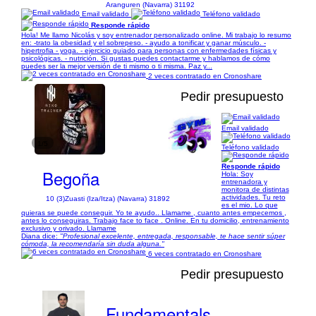
Aranguren (Navarra) 31192
Email validado
Teléfono validado
Responde rápido
Hola! Me llamo Nicolás y soy entrenador personalizado online. Mi trabajo lo resumo
en: -trato la obesidad y el sobrepeso. - ayudo a tonificar y ganar músculo. -
hipertrofia - yoga. - ejercicio guiado para personas con enfermedades físicas y
psicológicas. - nutrición. Si gustas puedes contactarme y hablamos de cómo
puedes ser la mejor versión de ti mismo o ti misma. Paz y...
2 veces contratado en Cronoshare
Pedir presupuesto
Email validado
1/5
Teléfono validado
Responde rápido
Begoña
Hola: Soy
entrenadora y
monitora de distintas
actividades. Tu reto
10 (3)
Zuasti (Iza/Itza) (Navarra) 31892
es el mio. Lo que
quieras se puede conseguir. Yo te ayudo.. Llamame , cuanto antes empecemos ,
antes lo conseguiras. Trabajo face to face . Online. En tu domicilio, entrenamiento
exclusivo y orivado. Llamame
Diana dice:
"Profesional excelente, entregada, responsable, te hace sentir súper
cómoda, la recomendaría sin duda alguna."
6 veces contratado en Cronoshare
Pedir presupuesto
Fundamentals