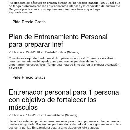
Fui jugadora de básquet en primera división allí por el siglo pasado (1992), así que
no tengo problemas con los entrenamientos intensos y la capacidad de sufrimiento.
Me gusta practicar muchos deportes aunque hace tiempo q lo hago
esporádicamente
Pide Precio Gratis
Plan de Entrenamiento Personal
para preparar inef
Publicado el 22-1-2018 en Burlada/Burlata (Navarra)
Compito en esquí de fondo, en el club pirineos de roncal. Entreno casi a diario,
pero me gustaría recibir ayuda para preparar las pruebas de inef con
entrenamientos específicos. Tengo una nota de 8 media, en la primera evaluación
de 2ºbach
Pide Precio Gratis
Entrenador personal para 1 persona
con objetivo de fortalecer los
músculos
Publicado el 14-6-2021 en Huarte/Uharte (Navarra)
Llevo bastante tiempo sin entrenar en serio pero quiero ponerme en forma para la
próxima temporada. Pasaré tiempo fuera de la ciudad así que algo que se acople a
eso sería genial. En pamplona estaría a mediados de julio y agosto