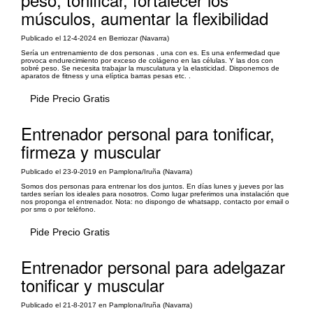
músculos, aumentar la flexibilidad
Publicado el 12-4-2024 en Berriozar (Navarra)
Sería un entrenamiento de dos personas , una con es. Es una enfermedad que
provoca endurecimiento por exceso de colágeno en las células. Y las dos con
sobré peso. Se necesita trabajar la musculatura y la elasticidad. Disponemos de
aparatos de fitness y una elíptica barras pesas etc. .
Pide Precio Gratis
Entrenador personal para tonificar,
firmeza y muscular
Publicado el 23-9-2019 en Pamplona/Iruña (Navarra)
Somos dos personas para entrenar los dos juntos. En días lunes y jueves por las
tardes serían los ideales para nosotros. Como lugar preferimos una instalación que
nos proponga el entrenador. Nota: no dispongo de whatsapp, contacto por email o
por sms o por teléfono.
Pide Precio Gratis
Entrenador personal para adelgazar
tonificar y muscular
Publicado el 21-8-2017 en Pamplona/Iruña (Navarra)