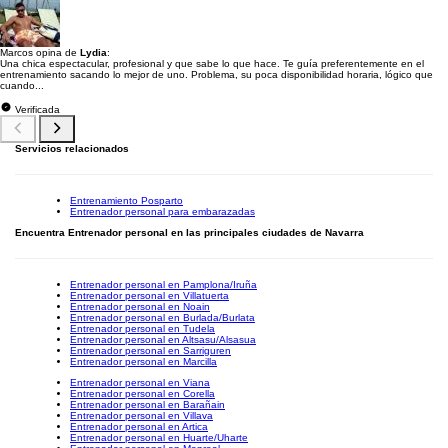
Marcos opina de
Lydia
:
Una chica espectacular, profesional y que sabe lo que hace. Te guía preferentemente en el
entrenamiento sacando lo mejor de uno. Problema, su poca disponibilidad horaria, lógico que
cuando...
Verificada
Servicios relacionados
Entrenamiento Posparto
Entrenador personal para embarazadas
Encuentra Entrenador personal en las principales ciudades de Navarra
Entrenador personal en Pamplona/Iruña
Entrenador personal en Villatuerta
Entrenador personal en Noain
Entrenador personal en Burlada/Burlata
Entrenador personal en Tudela
Entrenador personal en Altsasu/Alsasua
Entrenador personal en Sarriguren
Entrenador personal en Marcilla
Entrenador personal en Viana
Entrenador personal en Corella
Entrenador personal en Barañain
Entrenador personal en Villava
Entrenador personal en Artica
Entrenador personal en Huarte/Uharte