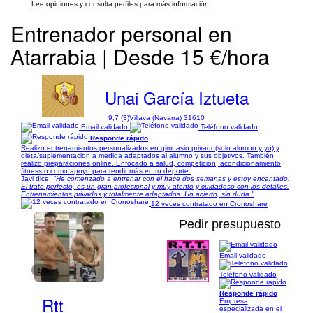
Lee opiniones y consulta perfiles para más información.
Entrenador personal en
Atarrabia | Desde 15 €/hora
Unai García Iztueta
9,7 (3)
Villava (Navarra) 31610
Email validado
Teléfono validado
Responde rápido
Realizo entrenamientos personalizados en gimnasio privado(solo alumno y yo) y
dieta/suplementacion a medida adaptados al alumno y sus objetivos. También
realizo preparaciones online. Enfocado a salud, competición, acondicionamiento,
fitness o como apoyo para rendir más en tu deporte.
Javi dice:
"He comenzado a entrenar con el hace dos semanas y estoy encantado.
El trato perfecto, es un gran profesional y muy atento y cuidadoso con los detalles.
Entrenamientos privados y totalmente adaptados. Un acierto, sin duda."
12 veces contratado en Cronoshare
Pedir presupuesto
Email validado
1/8
Teléfono validado
Responde rápido
Rtt
Empresa
especializada en el