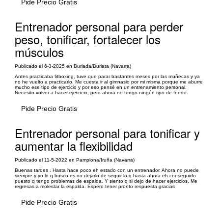
Pide Precio Gratis
Entrenador personal para perder
peso, tonificar, fortalecer los
músculos
Publicado el 6-3-2025 en Burlada/Burlata (Navarra)
Antes practicaba fitboxing, tuve que parar bastantes meses por las muñecas y ya
no he vuelto a practicarlo. Me cuesta ir al gimnasio por mi misma porque me aburre
mucho ese tipo de ejercicio y por eso pensé en un entrenamiento personal.
Necesito volver a hacer ejercicio, pero ahora no tengo ningún tipo de fondo.
Pide Precio Gratis
Entrenador personal para tonificar y
aumentar la flexibilidad
Publicado el 11-5-2022 en Pamplona/Iruña (Navarra)
Buenas tardes . Hasta hace poco eh estado con un entrenador. Ahora no puede
siempre y yo lo q busco es no dejarlo de seguir lo q hasta ahora eh conseguido
puesto q tengo problemas de espalda. Y siento q si dejo de hacer ejercicios. Me
regresas a molestar la espalda. Espero tener pronto respuesta gracias
Pide Precio Gratis