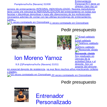
Entrenamiento
Personal RTT tiene un
Pamplona/Iruña (Navarra) 31008
objetivo claro dar un
servicio de entrenamiento INTEGRAL INDIVIDUALIZADO. Nuestra metodología
tiene como eje principal la INDIVIDUALIZACION del entrenamiento en todas sus
facetas y disciplinas deportivas y para ello disponemos de los profesionales
necesarios además de contar con las ultimas tecnologías de entrenamiento.
Como...
1 veces contratado en Cronoshare
Pedir presupuesto
Email validado
1/29
Teléfono validado
Responde rápido
Ion Moreno Yarnoz
Soy graduado en
ciencias de la
actividad física y el
deporte. Soy un
9,8 (2)
Pamplona/Iruña (Navarra) 31011
amante del deporte,
en especial deporte de resistencia, ya que llevo muchos años practicando ciclismo
y triatlón.
20 veces contratado en Cronoshare
Pedir presupuesto
Entrenador
Personalizado