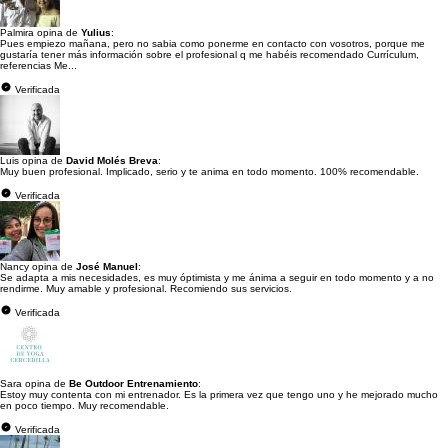
Palmira opina de
Yulius
:
Pues empiezo mañana, pero no sabia como ponerme en contacto con vosotros, porque me
gustaría tener más información sobre el profesional q me habéis recomendado Currículum,
referencias Me...
Verificada
Luis opina de
David Molés Breva
:
Muy buen profesional. Implicado, serio y te anima en todo momento. 100% recomendable.
Verificada
Nancy opina de
José Manuel
:
Se adapta a mis necesidades, es muy óptimista y me ánima a seguir en todo momento y a no
rendirme. Muy amable y profesional. Recomiendo sus servicios.
Verificada
Sara opina de
Be Outdoor Entrenamiento
:
Estoy muy contenta con mi entrenador. Es la primera vez que tengo uno y he mejorado mucho
en poco tiempo. Muy recomendable.
Verificada