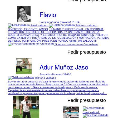
Flavio
Pamplona/Iruña (Navarra) 31014
Email validado
Teléfono validado
DIVERTIDO, EXIGENTE, AMIGO, HUMANO Y PROFESIONAL. EN CONTINUA
FORMACIÓN DENTRO DE MI ESPECIALIDAD Y UN GRAN AUTODIDACTA.
CUENTO CON MATERIAL Y ESPACIO PROPIO. TRABAJO TANTO EN INTERIOR
COMO EXTERIOR. MIS ÁREAS DE ESPECIALIZACIÓN : MOTIVACIÓN, PERDIDA
DE PESO, TONIFICACIÓN, PUESTA EN FORMA, fuerza. UN SALUDO!!!!
5 veces contratado en Cronoshare
Pedir presupuesto
Adur Muñoz Jaso
Atarrabia (Navarra) 31610
Teléfono validado
Soy entrenador personal de sala fitness y readaptador de lesiones con título de
grado superior en sala fitness. Tengo más de 5 años de experiencia en gimnasios
como Akros center, U'kore entrenamiento inteligente y Onfitness la morea.
Experiencia en entrenamiento antes del embarazo y post parto con cursos
certificados, preparación para oposiciones de bombero,policía foral y municipal....
Pedir presupuesto
Email validado
1/1