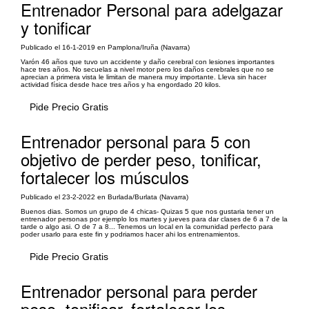
Entrenador Personal para adelgazar
y tonificar
Publicado el 16-1-2019 en Pamplona/Iruña (Navarra)
Varón 46 años que tuvo un accidente y daño cerebral con lesiones importantes
hace tres años. No secuelas a nivel motor pero los daños cerebrales que no se
aprecian a primera vista le limitan de manera muy importante. Lleva sin hacer
actividad física desde hace tres años y ha engordado 20 kilos.
Pide Precio Gratis
Entrenador personal para 5 con
objetivo de perder peso, tonificar,
fortalecer los músculos
Publicado el 23-2-2022 en Burlada/Burlata (Navarra)
Buenos dias. Somos un grupo de 4 chicas- Quizas 5 que nos gustaria tener un
entrenador personas por ejemplo los martes y jueves para dar clases de 6 a 7 de la
tarde o algo asi. O de 7 a 8... Tenemos un local en la comunidad perfecto para
poder usarlo para este fin y podriamos hacer ahi los entrenamientos.
Pide Precio Gratis
Entrenador personal para perder
peso, tonificar, fortalecer los