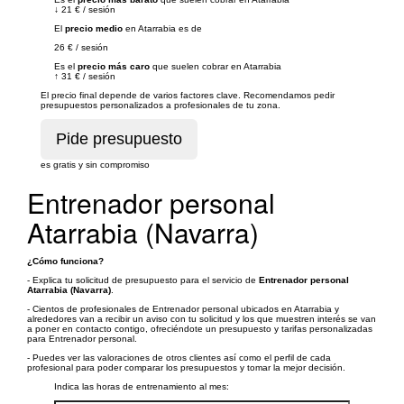
↓
21 €
/
sesión
El
precio medio
en Atarrabia es de
26 €
/
sesión
Es el
precio más caro
que suelen cobrar en Atarrabia
↑
31 €
/
sesión
El precio final depende de varios factores clave. Recomendamos pedir
presupuestos personalizados a profesionales de tu zona.
es gratis y sin compromiso
Entrenador personal
Atarrabia (Navarra)
¿Cómo funciona?
- Explica tu solicitud de presupuesto para el servicio de
Entrenador personal
Atarrabia (Navarra)
.
- Cientos de profesionales de Entrenador personal ubicados en Atarrabia y
alrededores van a recibir un aviso con tu solicitud y los que muestren interés se van
a poner en contacto contigo, ofreciéndote un presupuesto y tarifas personalizadas
para Entrenador personal.
- Puedes ver las valoraciones de otros clientes así como el perfil de cada
profesional para poder comparar los presupuestos y tomar la mejor decisión.
Indica las horas de entrenamiento al mes: