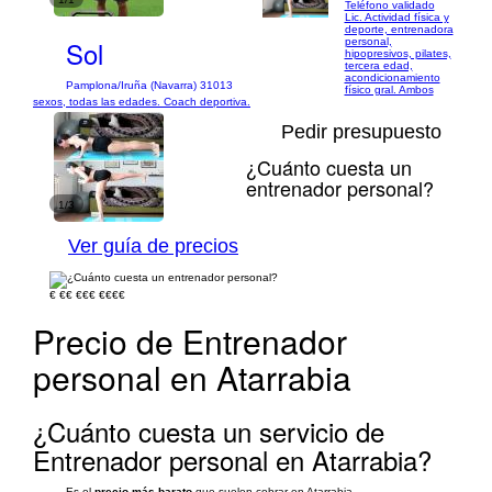
Teléfono validado
Lic. Actividad física y
deporte, entrenadora
Sol
personal,
hipopresivos, pilates,
tercera edad,
acondicionamiento
Pamplona/Iruña (Navarra) 31013
físico gral. Ambos
sexos, todas las edades. Coach deportiva.
Pedir presupuesto
¿Cuánto cuesta un
entrenador personal?
1/3
Ver guía de precios
€
€€
€€€
€€€€
Precio de Entrenador
personal en Atarrabia
¿Cuánto cuesta un servicio de
Entrenador personal en Atarrabia?
Es el
precio más barato
que suelen cobrar en Atarrabia