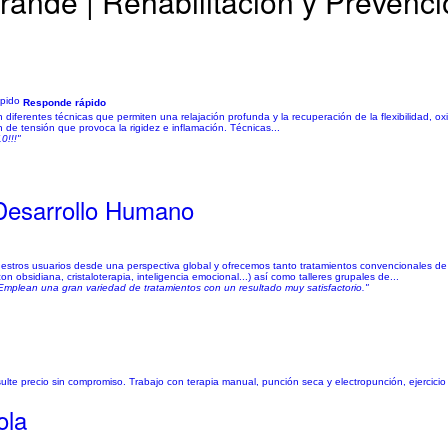
Grande | Rehabilitación y Prevenc
Responde rápido
 diferentes técnicas que permiten una relajación profunda y la recuperación de la flexibilidad, ox
de tensión que provoca la rigidez e inflamación. Técnicas...
0!!!"
 Desarrollo Humano
nuestros usuarios desde una perspectiva global y ofrecemos tanto tratamientos convencionales de 
 obsidiana, cristaloterapia, inteligencia emocional...) así como talleres grupales de...
 Emplean una gran variedad de tratamientos con un resultado muy satisfactorio."
ulte precio sin compromiso. Trabajo con terapia manual, punción seca y electropunción, ejercicio
ola