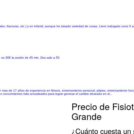
es, fracturas, etc ) y en infantil, aunque he tratado variedad de cosas. Llevo trabajado unos 5 añ
io es 30€ la sesión de 45 min. Dos sale a 50
n mas de 17 años de experiencia en fitness, entrenamiento personal, pilates, entrenamiento funcio
los conocimientos más actualizados para lograr generar el cambio deseado en el...
Precio de Fisio
Grande
¿Cuánto cuesta un s