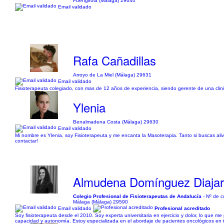
Fuengirola (Málaga) 29640
Email validado
Rafa Cañadillas
Arroyo de La Miel (Málaga) 29631
Email validado
Fisioterapeuta colegiado, con mas de 12 años de experiencia, siendo gerente de una clinic
Ylenia
Benalmadena Costa (Málaga) 29630
Email validado
Mi nombre es Ylenia, soy Fisioterapeuta y me encanta la Masoterapia. Tanto si buscas aliviar
contactar!
Almudena Domínguez Diaja
Colegio Profesional de Fisioterapeutas de Andalucía
- Nº de c
Málaga (Málaga) 29590
Email validado
Profesional acreditado
Soy fisioterapeuta desde el 2010. Soy experta universitaria en ejercicio y dolor, lo que 
capacidad y autonomía. Estoy especializada en el abordaje de pacientes oncológicos en to