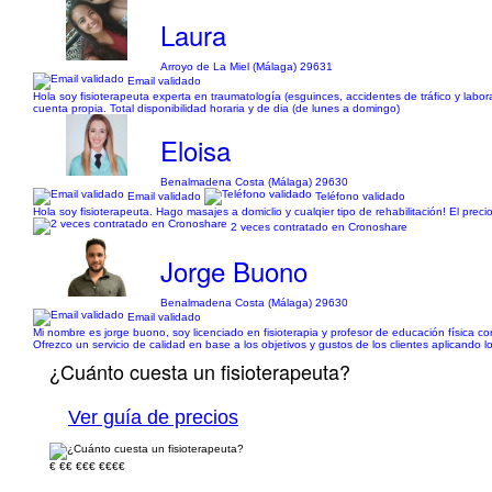
Laura
Arroyo de La Miel (Málaga) 29631
Email validado
Hola soy fisioterapeuta experta en traumatología (esguinces, accidentes de tráfico y laboral
cuenta propia. Total disponibilidad horaria y de dia (de lunes a domingo)
Eloisa
Benalmadena Costa (Málaga) 29630
Email validado
Teléfono validado
Hola soy fisioterapeuta. Hago masajes a domiclio y cualqier tipo de rehabilitación! El prec
2 veces contratado en Cronoshare
Jorge Buono
Benalmadena Costa (Málaga) 29630
Email validado
Mi nombre es jorge buono, soy licenciado en fisioterapia y profesor de educación física co
Ofrezco un servicio de calidad en base a los objetivos y gustos de los clientes aplicando 
¿Cuánto cuesta un fisioterapeuta?
Ver guía de precios
€
€€
€€€
€€€€