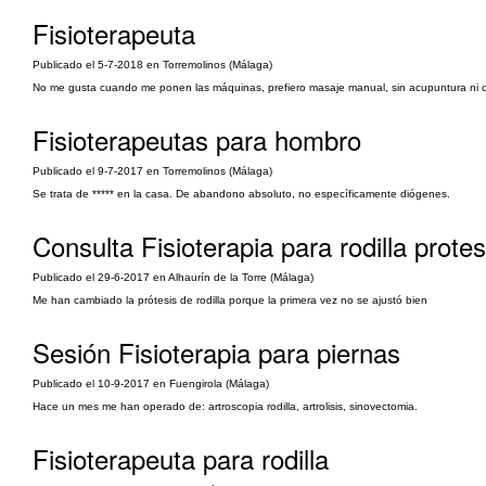
Fisioterapeuta
Publicado el 5-7-2018 en Torremolinos (Málaga)
No me gusta cuando me ponen las máquinas, prefiero masaje manual, sin acupuntura ni 
Fisioterapeutas para hombro
Publicado el 9-7-2017 en Torremolinos (Málaga)
Se trata de ***** en la casa. De abandono absoluto, no específicamente diógenes.
Consulta Fisioterapia para rodilla protes
Publicado el 29-6-2017 en Alhaurín de la Torre (Málaga)
Me han cambiado la prótesis de rodilla porque la primera vez no se ajustó bien
Sesión Fisioterapia para piernas
Publicado el 10-9-2017 en Fuengirola (Málaga)
Hace un mes me han operado de: artroscopia rodilla, artrolisis, sinovectomia.
Fisioterapeuta para rodilla