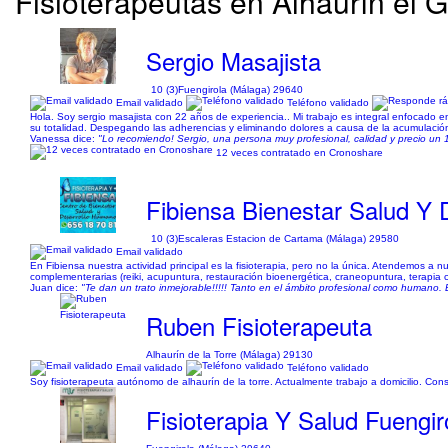
Fisioterapeutas en Alhaurín el 
Sergio Masajista
10 (3)
Fuengirola (Málaga) 29640
Email validado
Teléfono validado
Hola. Soy sergio masajista con 22 años de experiencia.. Mi trabajo es integral enfocado en
su totalidad. Despegando las adherencias y eliminando dolores a causa de la acumulación 
Vanessa dice:
"Lo recomiendo! Sergio, una persona muy profesional, calidad y precio un 1
12 veces contratado en Cronoshare
Fibiensa Bienestar Salud Y
10 (3)
Escaleras Estacion de Cartama (Málaga) 29580
Email validado
En Fibiensa nuestra actividad principal es la fisioterapia, pero no la única. Atendemos a 
complementerarias (reiki, acupuntura, restauración bioenergética, craneopuntura, terapia con
Juan dice:
"Te dan un trato inmejorable!!!!! Tanto en el ámbito profesional como humano.
Ruben Fisioterapeuta
Alhaurín de la Torre (Málaga) 29130
Email validado
Teléfono validado
Soy fisioterapeuta autónomo de alhaurín de la torre. Actualmente trabajo a domicilio. Cons
Fisioterapia Y Salud Fuengir