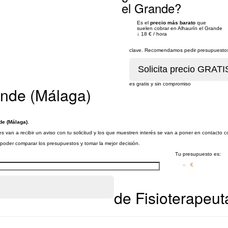
el Grande?
Es el
precio más barato
que
suelen cobrar en Alhaurín el Grande
↓
18 €
/
hora
clave. Recomendamos pedir presupuestos 
es gratis y sin compromiso
ande (Málaga)
de (Málaga)
.
s van a recibir un aviso con tu solicitud y los que muestren interés se van a poner en contacto c
a poder comparar los presupuestos y tomar la mejor decisión.
Tu presupuesto es:
– €
de Fisioterapeut