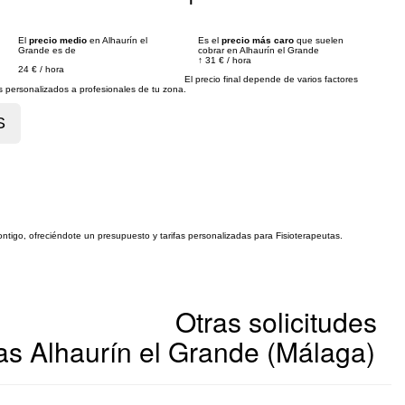
El
precio medio
en Alhaurín el
Es el
precio más caro
que suelen
Grande es de
cobrar en Alhaurín el Grande
↑
31 €
/
hora
24 €
/
hora
El precio final depende de varios factores
personalizados a profesionales de tu zona.
ontigo, ofreciéndote un presupuesto y tarifas personalizadas para Fisioterapeutas.
Otras solicitudes
as Alhaurín el Grande (Málaga)