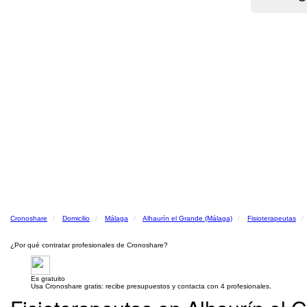
Cronoshare
Domicilio
Málaga
Alhaurín el Grande (Málaga)
Fisioterapeutas
¿Por qué contratar profesionales de Cronoshare?
Es gratuito
Usa Cronoshare gratis: recibe presupuestos y contacta con 4 profesionales.