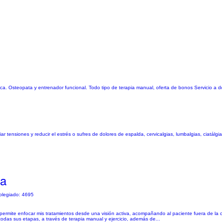
a. Osteopata y entrenador funcional. Todo tipo de terapia manual, oferta de bonos Servicio a dom
 tensiones y reducir el estrés o sufres de dolores de espalda, cervicalgias, lumbalgias, ciatálgias
ra
olegiado: 4695
me permite enfocar mis tratamientos desde una visión activa, acompañando al paciente fuera de la
das sus etapas, a través de terapia manual y ejercicio, además de...