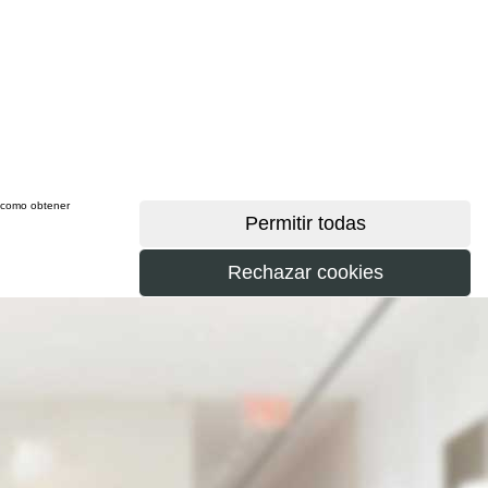
sí como obtener
más