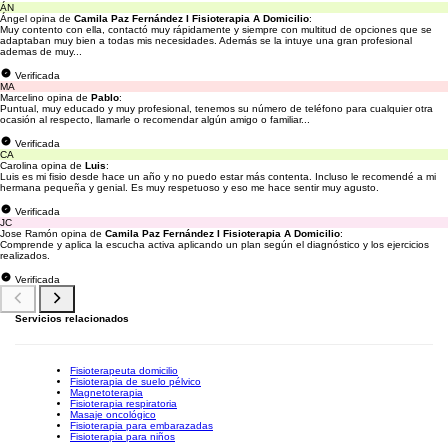
ÁN
Ángel opina de
Camila Paz Fernández I Fisioterapia A Domicilio
:
Muy contento con ella, contactó muy rápidamente y siempre con multitud de opciones que se
adaptaban muy bien a todas mis necesidades. Además se la intuye una gran profesional
ademas de muy...
Verificada
MA
Marcelino opina de
Pablo
:
Puntual, muy educado y muy profesional, tenemos su número de teléfono para cualquier otra
ocasión al respecto, llamarle o recomendar algún amigo o familiar...
Verificada
CA
Carolina opina de
Luis
:
Luis es mi fisio desde hace un año y no puedo estar más contenta. Incluso le recomendé a mi
hermana pequeña y genial. Es muy respetuoso y eso me hace sentir muy agusto.
Verificada
JC
Jose Ramón opina de
Camila Paz Fernández I Fisioterapia A Domicilio
:
Comprende y aplica la escucha activa aplicando un plan según el diagnóstico y los ejercicios
realizados.
Verificada
Servicios relacionados
Fisioterapeuta domicilio
Fisioterapia de suelo pélvico
Magnetoterapia
Fisioterapia respiratoria
Masaje oncológico
Fisioterapia para embarazadas
Fisioterapia para niños