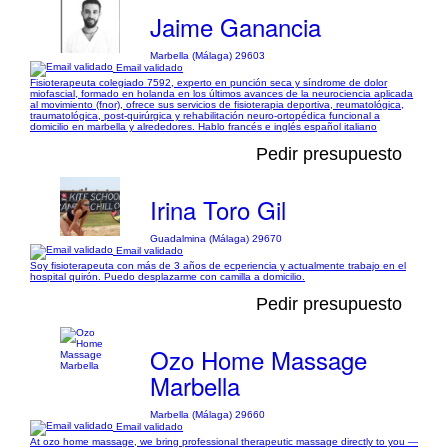
Jaime Ganancia
Marbella (Málaga) 29603
Email validado
Fisioterapeuta colegiado 7592, experto en punción seca y síndrome de dolor
miofascial, formado en holanda en los últimos avances de la neurociencia aplicada
al movimiento (fnor), ofrece sus servicios de fisioterapia deportiva, reumatológica,
traumatológica, post-quirúrgica y rehabilitación neuro-ortopédica funcional a
domicilio en marbella y alrededores. Hablo francés e inglés español italiano
Pedir presupuesto
Irina Toro Gil
Guadalmina (Málaga) 29670
Email validado
Soy fisioterapeuta con más de 3 años de ecperiencia y actualmente trabajo en el
hospital quirón. Puedo desplazarme con camilla a domicilio.
Pedir presupuesto
Ozo Home Massage
Marbella
Marbella (Málaga) 29660
Email validado
At ozo home massage, we bring professional therapeutic massage directly to you —