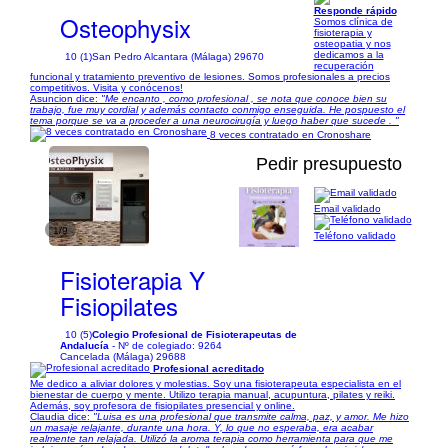
Responde rápido
Osteophysix
Somos clínica de
fisioterapia y
osteopatia y nos
dedicamos a la
10 (1)
San Pedro Alcantara (Málaga) 29670
recuperación
funcional y tratamiento preventivo de lesiones. Somos profesionales a precios
competitivos. Visita y conócenos!
Asuncion dice:
"Me encanto , como profesional , se nota que conoce bien su
trabajo, fue muy cordial y además contacto conmigo enseguida. He pospuesto el
tema porque se va a proceder a una neurocirugía y luego haber que sucede . "
8 veces contratado en Cronoshare
Pedir presupuesto
Email validado
1/9
Teléfono validado
Fisioterapia Y
Fisiopilates
10 (5)
Colegio Profesional de Fisioterapeutas de
Andalucía
- Nº de colegiado: 9264
Cancelada (Málaga) 29688
Profesional acreditado
Me dedico a aliviar dolores y molestias. Soy una fisioterapeuta especialista en el
bienestar de cuerpo y mente. Utilizo terapia manual, acupuntura, pilates y reiki.
Además, soy profesora de fisiopilates presencial y online.
Claudia dice:
"Luisa es una profesional que transmite calma, paz, y amor. Me hizo
un masaje relajante, durante una hora. Y, lo que no esperaba, era acabar
realmente tan relajada. Utilizó la aroma terapia como herramienta para que me