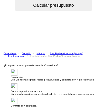
Cronoshare
Domicilio
Málaga
San Pedro Alcantara (Málaga)
Fisioterapeutas
Fisioterapeutas San Pedro Alcantara (Málaga)
¿Por qué contratar profesionales de Cronoshare?
Es gratuito
Usa Cronoshare gratis: recibe presupuestos y contacta con 4 profesionales.
Compara precios de tu zona
Compara hasta 4 presupuestos desde tu PC o smartphone, sin compromiso.
Contrata con confianza