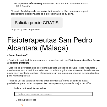
Es el
precio más caro
que suelen cobrar en San Pedro Alcantara
↑
39 €
/
sesión
El precio final depende de varios factores clave. Recomendamos pedir
presupuestos personalizados a profesionales de tu zona.
es gratis y sin compromiso
Fisioterapeutas San Pedro
Alcantara (Málaga)
¿Cómo funciona?
- Explica tu solicitud de presupuesto para el servicio de
Fisioterapeutas San Pedro
Alcantara (Málaga)
.
- Cientos de profesionales de Fisioterapeutas ubicados en San Pedro Alcantara y
alrededores van a recibir un aviso con tu solicitud y los que muestren interés se van
a poner en contacto contigo, ofreciéndote un presupuesto y tarifas personalizadas
para Fisioterapeutas.
- Puedes ver las valoraciones de otros clientes así como el perfil de cada
profesional para poder comparar los presupuestos y tomar la mejor decisión.
Indica qué servicio necesitas:
Tu presupuesto es:
– €