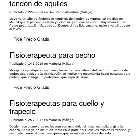
tendón de aquiles
Publicado el 22-6-2026 en San Pedro Alcantara (Málaga)
Llevo ya un año tratándome mi tendinitis del tendón de Aquiles, se me dice en
Madrid que el proceso es lento y doloroso, pero que se cura. Estoy ahora en San
Pedro (urbanización Marqués del Duero), si hay fisio cercano, mejor ir yo allí que no
al revés.
Pide Precio Gratis
Fisioterapeuta para pecho
Publicado el 14-1-2019 en Marbella (Málaga)
Masaje tras postoperatorio mamoplastia. La zona inferior del pecho izquierdo está
endurecida debido a la cicatrización, el médico me recomienda hacer masajes, pero
prefiero que lo haga un profesional que sepa del tema.
Pide Precio Gratis
Fisioterapeutas para cuello y
trapecio
Publicado el 25-7-2017 en Marbella (Málaga)
Desde hace cuatro días me levanté con este dolor sin más, me dolía al girar la
cabeza. Ahora ya no me duele tanto en la parte del cuello, es más en el trapecio, y
me duele menos al girar, pero quiero que se me quite el dolor del todo