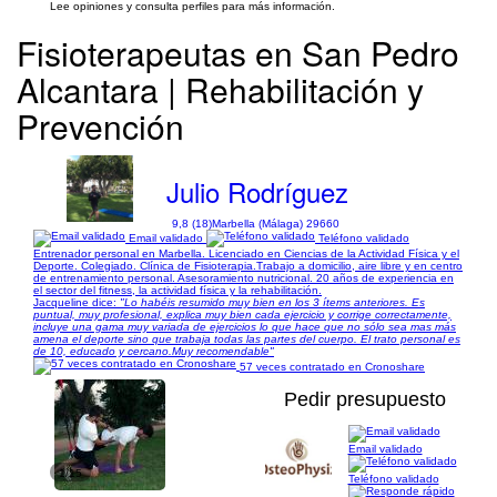
Lee opiniones y consulta perfiles para más información.
Fisioterapeutas en San Pedro
Alcantara | Rehabilitación y
Prevención
Julio Rodríguez
9,8 (18)
Marbella (Málaga) 29660
Email validado
Teléfono validado
Entrenador personal en Marbella. Licenciado en Ciencias de la Actividad Física y el
Deporte. Colegiado. Clínica de Fisioterapia.Trabajo a domicilio, aire libre y en centro
de entrenamiento personal. Asesoramiento nutricional. 20 años de experiencia en
el sector del fitness, la actividad física y la rehabilitación.
Jacqueline dice:
"Lo habéis resumido muy bien en los 3 ítems anteriores. Es
puntual, muy profesional, explica muy bien cada ejercicio y corrige correctamente,
incluye una gama muy variada de ejercicios lo que hace que no sólo sea mas más
amena el deporte sino que trabaja todas las partes del cuerpo. El trato personal es
de 10, educado y cercano.Muy recomendable"
57 veces contratado en Cronoshare
Pedir presupuesto
Email validado
1/15
Teléfono validado