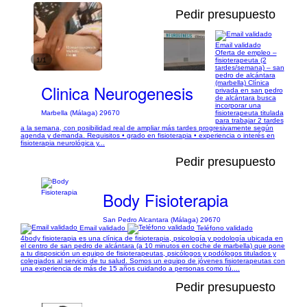
Pedir presupuesto
Email validado
Oferta de empleo –
1/1
fisioterapeuta (2
tardes/semana) – san
pedro de alcántara
(marbella) Clínica
Clinica Neurogenesis
privada en san pedro
de alcántara busca
incorporar una
fisioterapeuta titulada
Marbella (Málaga) 29670
para trabajar 2 tardes
a la semana, con posibilidad real de ampliar más tardes progresivamente según
agenda y demanda. Requisitos • grado en fisioterapia • experiencia o interés en
fisioterapia neurológica y...
Pedir presupuesto
Body Fisioterapia
San Pedro Alcantara (Málaga) 29670
Email validado
Teléfono validado
4body fisioterapia es una clínica de fisioterapia, psicología y podología ubicada en
el centro de san pedro de alcántara (a 10 minutos en coche de marbella) que pone
a tu disposición un equipo de fisioterapeutas, psicólogos y podólogos titulados y
colegiados al servicio de tu salud. Somos un equipo de jóvenes fisioterapeutas con
una experiencia de más de 15 años cuidando a personas como tú....
Pedir presupuesto