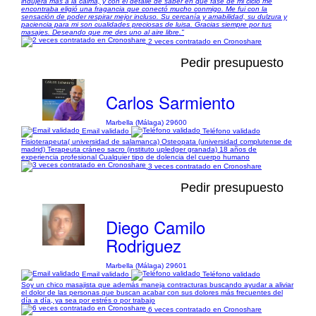
indujera más a la calma, y con el detalle de saber en qué fase de mi ciclo me
encontraba eligió una fragancia que conectó mucho conmigo. Me fui con la
sensación de poder respirar mejor incluso. Su cercanía y amabilidad, su dulzura y
paciencia para mi son cualidades preciosas de luisa. Gracias siempre por tus
masajes. Deseando que me des uno al aire libre."
2 veces contratado en Cronoshare
Pedir presupuesto
Carlos Sarmiento
Marbella (Málaga) 29600
Email validado
Teléfono validado
Fisioterapeuta( universidad de salamanca) Osteopata (universidad complutense de
madrid) Terapeuta cráneo sacro (instituto upledger granada) 18 años de
experiencia profesional Cualquier tipo de dolencia del cuerpo humano
3 veces contratado en Cronoshare
Pedir presupuesto
Diego Camilo
Rodriguez
Marbella (Málaga) 29601
Email validado
Teléfono validado
Soy un chico masajista que además maneja contracturas buscando ayudar a aliviar
el dolor de las personas que buscan acabar con sus dolores más frecuentes del
día a día, ya sea por estrés o por trabajo
6 veces contratado en Cronoshare