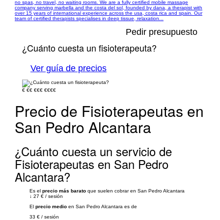
no spas, no travel, no waiting rooms. We are a fully certified mobile massage
company serving marbella and the costa del sol, founded by dana, a therapist with
over 15 years of international experience across the usa, costa rica and spain. Our
team of certified therapists specialises in deep tissue, relaxation...
Pedir presupuesto
¿Cuánto cuesta un fisioterapeuta?
Ver guía de precios
€
€€
€€€
€€€€
Precio de Fisioterapeutas en
San Pedro Alcantara
¿Cuánto cuesta un servicio de
Fisioterapeutas en San Pedro
Alcantara?
Es el
precio más barato
que suelen cobrar en San Pedro Alcantara
↓
27 €
/
sesión
El
precio medio
en San Pedro Alcantara es de
33 €
/
sesión