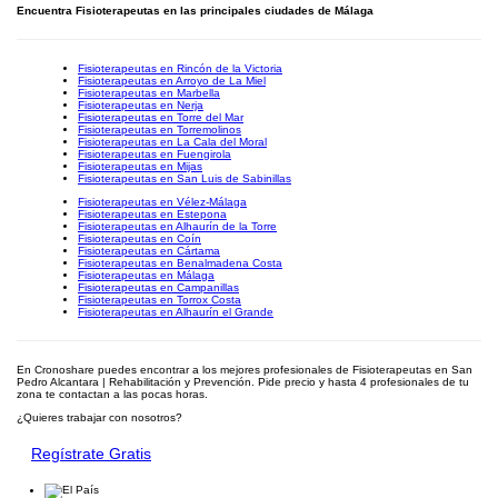
Encuentra Fisioterapeutas en las principales ciudades de Málaga
Fisioterapeutas en Rincón de la Victoria
Fisioterapeutas en Arroyo de La Miel
Fisioterapeutas en Marbella
Fisioterapeutas en Nerja
Fisioterapeutas en Torre del Mar
Fisioterapeutas en Torremolinos
Fisioterapeutas en La Cala del Moral
Fisioterapeutas en Fuengirola
Fisioterapeutas en Mijas
Fisioterapeutas en San Luis de Sabinillas
Fisioterapeutas en Vélez-Málaga
Fisioterapeutas en Estepona
Fisioterapeutas en Alhaurín de la Torre
Fisioterapeutas en Coín
Fisioterapeutas en Cártama
Fisioterapeutas en Benalmadena Costa
Fisioterapeutas en Málaga
Fisioterapeutas en Campanillas
Fisioterapeutas en Torrox Costa
Fisioterapeutas en Alhaurín el Grande
En Cronoshare puedes encontrar a los mejores profesionales de Fisioterapeutas en San
Pedro Alcantara | Rehabilitación y Prevención. Pide precio y hasta 4 profesionales de tu
zona te contactan a las pocas horas.
¿Quieres trabajar con nosotros?
Regístrate Gratis