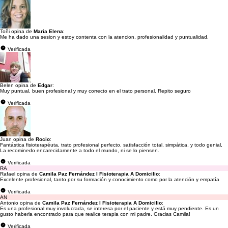
Toñi opina de
Maria Elena
:
Me ha dado una sesion y estoy contenta con la atencion, profesionalidad y puntualidad.
Verificada
Belen opina de
Edgar
:
Muy puntual, buen profesional y muy correcto en el trato personal. Repito seguro
Verificada
Juan opina de
Rocio
:
Fantástica fisioterapéuta, trato profesional perfecto, satisfacción total, simpática, y todo genial,
La recominedo encarecidamente a todo el mundo, ni se lo piensen.
Verificada
RA
Rafael opina de
Camila Paz Fernández I Fisioterapia A Domicilio
:
Excelente profesional, tanto por su formación y conocimiento como por la atención y empatía
Verificada
AN
Antonio opina de
Camila Paz Fernández I Fisioterapia A Domicilio
:
Es una profesional muy involucrada, se interesa por el paciente y está muy pendiente. Es un
gusto haberla encontrado para que realice terapia con mi padre. Gracias Camila!
Verificada