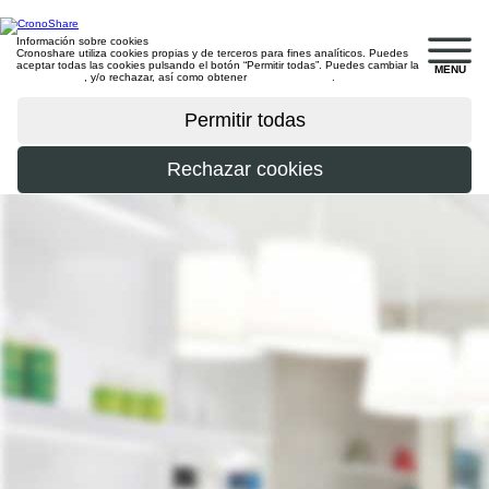
Información sobre cookies
Cronoshare utiliza cookies propias y de terceros para fines analíticos. Puedes
aceptar todas las cookies pulsando el botón “Permitir todas”. Puedes cambiar la
MENU
configuración
, y/o rechazar, así como obtener
más información
.