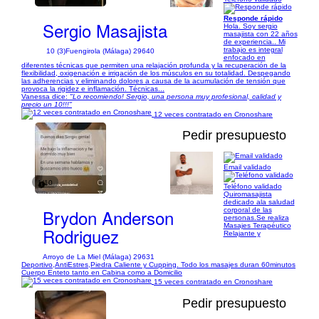
Responde rápido
Sergio Masajista
Hola. Soy sergio
masajista con 22 años
de experiencia.. Mi
trabajo es integral
10 (3)
Fuengirola (Málaga) 29640
enfocado en
diferentes técnicas que permiten una relajación profunda y la recuperación de la
flexibilidad, oxigenación e irrigación de los músculos en su totalidad. Despegando
las adherencias y eliminando dolores a causa de la acumulación de tensión que
provoca la rigidez e inflamación. Técnicas...
Vanessa dice:
"Lo recomiendo! Sergio, una persona muy profesional, calidad y
precio un 10!!!"
12 veces contratado en Cronoshare
Pedir presupuesto
Email validado
1/10
Teléfono validado
Quiromasajista
dedicado ala saludad
Brydon Anderson
corporal de las
personas.Se realiza
Masajes Terapéutico
Rodriguez
Relajante y
Arroyo de La Miel (Málaga) 29631
Deportivo,AntiEstres,Piedra Caliente y Cupping. Todo los masajes duran 60minutos
Cuerpo Enteto tanto en Cabina como a Domicilio
15 veces contratado en Cronoshare
Pedir presupuesto