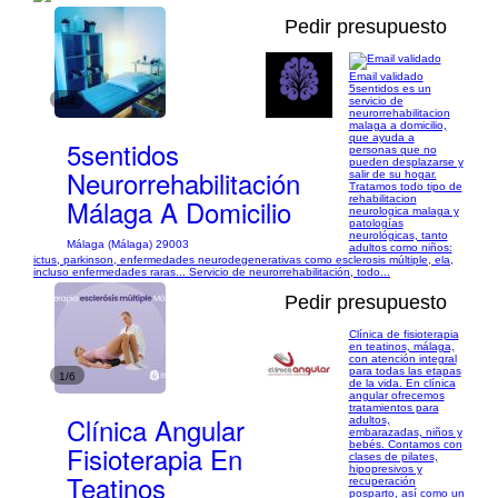
Pedir presupuesto
Email validado
5sentidos es un
1/4
servicio de
neurorrehabilitacion
malaga a domicilio,
que ayuda a
5sentidos
personas que no
pueden desplazarse y
Neurorrehabilitación
salir de su hogar.
Tratamos todo tipo de
rehabilitacion
Málaga A Domicilio
neurologica malaga y
patologías
neurológicas, tanto
Málaga (Málaga) 29003
adultos como niños:
ictus, parkinson, enfermedades neurodegenerativas como esclerosis múltiple, ela,
incluso enfermedades raras... Servicio de neurorrehabilitación, todo...
Pedir presupuesto
Clínica de fisioterapia
en teatinos, málaga,
con atención integral
para todas las etapas
1/6
de la vida. En clínica
angular ofrecemos
tratamientos para
Clínica Angular
adultos,
embarazadas, niños y
bebés. Contamos con
Fisioterapia En
clases de pilates,
hipopresivos y
Teatinos
recuperación
posparto, así como un