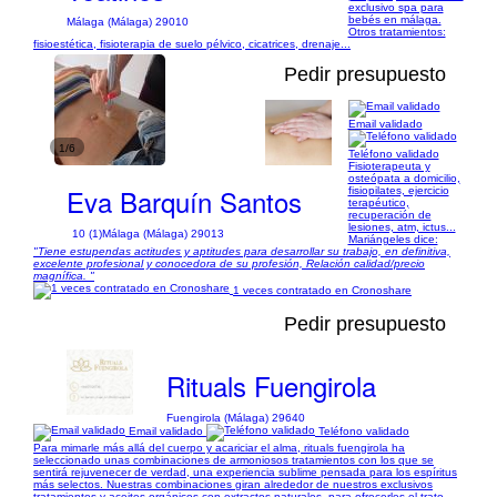
exclusivo spa para
bebés en málaga.
Málaga (Málaga) 29010
Otros tratamientos:
fisioestética, fisioterapia de suelo pélvico, cicatrices, drenaje...
Pedir presupuesto
Email validado
1/6
Teléfono validado
Fisioterapeuta y
osteópata a domicilio,
Eva Barquín Santos
fisiopilates, ejercicio
terapéutico,
recuperación de
lesiones, atm, ictus...
10 (1)
Málaga (Málaga) 29013
Mariángeles dice:
"Tiene estupendas actitudes y aptitudes para desarrollar su trabajo, en definitiva,
excelente profesional y conocedora de su profesión, Relación calidad/precio
magnífica. "
1 veces contratado en Cronoshare
Pedir presupuesto
Rituals Fuengirola
Fuengirola (Málaga) 29640
Email validado
Teléfono validado
Para mimarle más allá del cuerpo y acariciar el alma, rituals fuengirola ha
seleccionado unas combinaciones de armoniosos tratamientos con los que se
sentirá rejuvenecer de verdad, una experiencia sublime pensada para los espíritus
más selectos. Nuestras combinaciones giran alrededor de nuestros exclusivos
tratamientos y aceites orgánicos con extractos naturales, para ofrecerles el trato