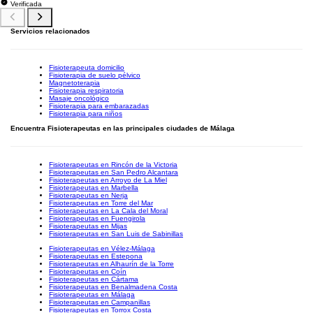
Verificada
Servicios relacionados
Fisioterapeuta domicilio
Fisioterapia de suelo pélvico
Magnetoterapia
Fisioterapia respiratoria
Masaje oncológico
Fisioterapia para embarazadas
Fisioterapia para niños
Encuentra Fisioterapeutas en las principales ciudades de Málaga
Fisioterapeutas en Rincón de la Victoria
Fisioterapeutas en San Pedro Alcantara
Fisioterapeutas en Arroyo de La Miel
Fisioterapeutas en Marbella
Fisioterapeutas en Nerja
Fisioterapeutas en Torre del Mar
Fisioterapeutas en La Cala del Moral
Fisioterapeutas en Fuengirola
Fisioterapeutas en Mijas
Fisioterapeutas en San Luis de Sabinillas
Fisioterapeutas en Vélez-Málaga
Fisioterapeutas en Estepona
Fisioterapeutas en Alhaurín de la Torre
Fisioterapeutas en Coín
Fisioterapeutas en Cártama
Fisioterapeutas en Benalmadena Costa
Fisioterapeutas en Málaga
Fisioterapeutas en Campanillas
Fisioterapeutas en Torrox Costa