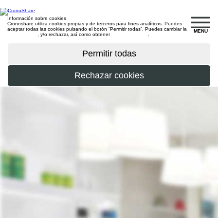
Información sobre cookies
Cronoshare utiliza cookies propias y de terceros para fines analíticos. Puedes
aceptar todas las cookies pulsando el botón “Permitir todas”. Puedes cambiar la
MENU
configuración
, y/o rechazar, así como obtener
más información
.