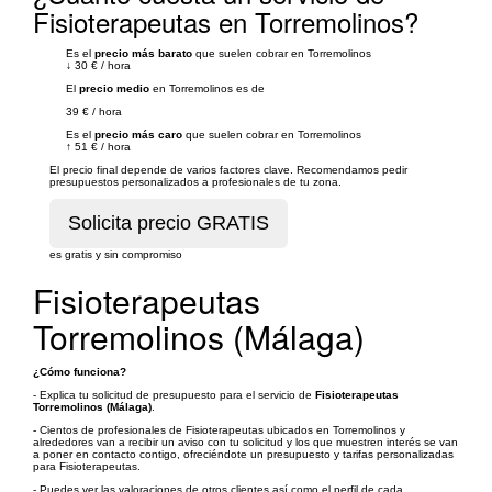
Fisioterapeutas en Torremolinos?
Es el
precio más barato
que suelen cobrar en Torremolinos
↓
30 €
/
hora
El
precio medio
en Torremolinos es de
39 €
/
hora
Es el
precio más caro
que suelen cobrar en Torremolinos
↑
51 €
/
hora
El precio final depende de varios factores clave. Recomendamos pedir
presupuestos personalizados a profesionales de tu zona.
es gratis y sin compromiso
Fisioterapeutas
Torremolinos (Málaga)
¿Cómo funciona?
- Explica tu solicitud de presupuesto para el servicio de
Fisioterapeutas
Torremolinos (Málaga)
.
- Cientos de profesionales de Fisioterapeutas ubicados en Torremolinos y
alrededores van a recibir un aviso con tu solicitud y los que muestren interés se van
a poner en contacto contigo, ofreciéndote un presupuesto y tarifas personalizadas
para Fisioterapeutas.
- Puedes ver las valoraciones de otros clientes así como el perfil de cada