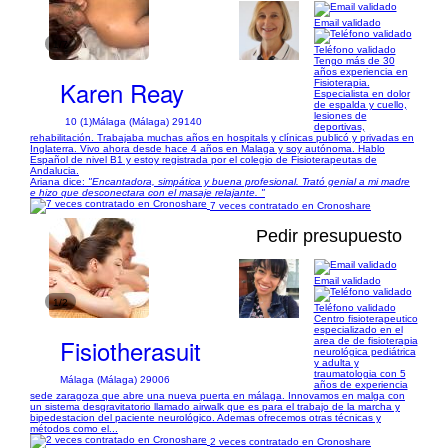
Email validado
1/7
Teléfono validado
Tengo más de 30
años experiencia en
Karen Reay
Fisioterapia.
Especialista en dolor
de espalda y cuello,
lesiones de
10 (1)
Málaga (Málaga) 29140
deportivas,
rehabilitación. Trabajaba muchas años en hospitals y clínicas publicó y privadas en
Inglaterra. Vivo ahora desde hace 4 años en Malaga y soy autónoma. Hablo
Español de nivel B1 y estoy registrada por el colegio de Fisioterapeutas de
Andalucia.
Ariana dice:
"Encantadora, simpática y buena profesional. Trató genial a mi madre
e hizo que desconectara con el masaje relajante. "
7 veces contratado en Cronoshare
Pedir presupuesto
Email validado
1/2
Teléfono validado
Centro fisioterapeutico
especializado en el
Fisiotherasuit
area de de fisioterapia
neurológica pediátrica
y adulta y
traumatologia con 5
Málaga (Málaga) 29006
años de experiencia
sede zaragoza que abre una nueva puerta en málaga. Innovamos en malga con
un sistema desgravitatorio llamado airwalk que es para el trabajo de la marcha y
bipedestacion del paciente neurológico. Ademas ofrecemos otras técnicas y
métodos como el...
2 veces contratado en Cronoshare