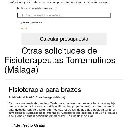
profesional para poder comparar los presupuestos y tomar la mejor decisión.
Indica qué servicio necesitas:
Tu presupuesto es:
– €
Otras solicitudes de
Fisioterapeutas Torremolinos
(Málaga)
Fisioterapia para brazos
Publicado el 2-9-2017 en Málaga (Málaga)
Es una artroplastia de hombro. Tardaron en operar un mes una fractura compleja.
Luego estuve casi tres sin rehabilitar. El medico propuso volver a operar y poner
una invertida. Luego dijeron que no. Mad tarde les indique que estaban tanto el
infra como el supraespinoso atrofiados. Cambiar la protesis era porque no "bajaba"
a su lugar y habia readsorcion del troquiter. En julio deje de ir al...
Pide Precio Gratis