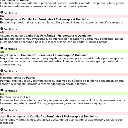
Fantástica fisioterapéuta, trato profesional perfecto, satisfacción total, simpática, y todo genial,
La recominedo encarecidamente a todo el mundo, ni se lo piensen.
Verificada
RA
Rafael opina de
Camila Paz Fernández I Fisioterapia A Domicilio
:
Excelente profesional, tanto por su formación y conocimiento como por la atención y empatía
Verificada
AN
Antonio opina de
Camila Paz Fernández I Fisioterapia A Domicilio
:
Es una profesional muy involucrada, se interesa por el paciente y está muy pendiente. Es un
gusto haberla encontrado para que realice terapia con mi padre. Gracias Camila!
Verificada
ÁN
Ángel opina de
Camila Paz Fernández I Fisioterapia A Domicilio
:
Muy contento con ella, contactó muy rápidamente y siempre con multitud de opciones que se
adaptaban muy bien a todas mis necesidades. Además se la intuye una gran profesional
ademas de muy...
Verificada
MA
Marcelino opina de
Pablo
:
Puntual, muy educado y muy profesional, tenemos su número de teléfono para cualquier otra
ocasión al respecto, llamarle o recomendar algún amigo o familiar...
Verificada
CA
Carolina opina de
Luis
:
Luis es mi fisio desde hace un año y no puedo estar más contenta. Incluso le recomendé a mi
hermana pequeña y genial. Es muy respetuoso y eso me hace sentir muy agusto.
Verificada
JC
Jose Ramón opina de
Camila Paz Fernández I Fisioterapia A Domicilio
:
Comprende y aplica la escucha activa aplicando un plan según el diagnóstico y los ejercicios
realizados.