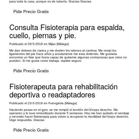
para toda la casa, porque es de tubería. Gracias Gracias
Pide Precio Gratis
Consulta Fisioterapia para espalda,
cuello, piernas y pie.
Publicado el 29-5-2018 en Mijas (Málaga)
Me dan dolores de ciatica y me duelen los talones al caminar. Me rompi los
ligamentos del pie hace años y actulamente me esta doliendo. Me gustaria
encontrar un fisio que fuera capaz de quitarme algunas contracturas que otros no
pueden. Si me gusta como trabaja, repitire seguro.
Pide Precio Gratis
Fisioterapeuta para rehabilitación
deportiva o readaptadores
Publicado el 23-5-2019 en Fuengirola (Málaga)
Haciendo pesas en el gym, se me rompió el tendón del bíceps derecho. Me
operaron y lo tuve inmovilizado durante 5 semanas. Hoy me han quitado el vendaje
y necesito hacer fisioterapia para volver a recuperar la movilidad del brazo derecho.
Urge respuedta. Gracias
Pide Precio Gratis