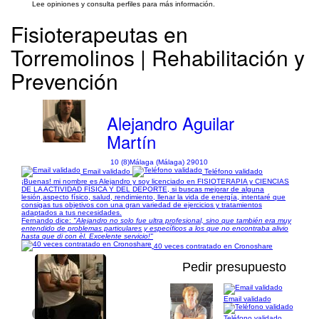
Lee opiniones y consulta perfiles para más información.
Fisioterapeutas en
Torremolinos | Rehabilitación y
Prevención
Alejandro Aguilar
Martín
10 (8)
Málaga (Málaga) 29010
Email validado
Teléfono validado
¡Buenas! mi nombre es Alejandro y soy licenciado en FISIOTERAPIA y CIENCIAS
DE LA ACTIVIDAD FÍSICA Y DEL DEPORTE, si buscas mejorar de alguna
lesión,aspecto físico, salud, rendimiento, llenar la vida de energía, intentaré que
consigas tus objetivos con una gran variedad de ejercicios y tratamientos
adaptados a tus necesidades.
Fernando dice:
"Alejandro no solo fue ultra profesional, sino que también era muy
entendido de problemas particulares y específicos a los que no encontraba alivio
hasta que di con èl. Excelente servicio!"
40 veces contratado en Cronoshare
Pedir presupuesto
Email validado
1/3
Teléfono validado