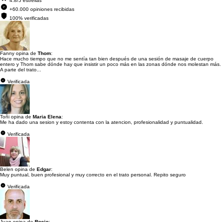
4.8/5 estrellas
+60.000 opiniones recibidas
100% verificadas
Fanny opina de
Thom
:
Hace mucho tiempo que no me sentía tan bien después de una sesión de masaje de cuerpo
entero y Thom sabe dónde hay que insistir un poco más en las zonas dónde nos molestan más.
A parte del trato...
Verificada
Toñi opina de
Maria Elena
:
Me ha dado una sesion y estoy contenta con la atencion, profesionalidad y puntualidad.
Verificada
Belen opina de
Edgar
:
Muy puntual, buen profesional y muy correcto en el trato personal. Repito seguro
Verificada
Juan opina de
Rocio
: