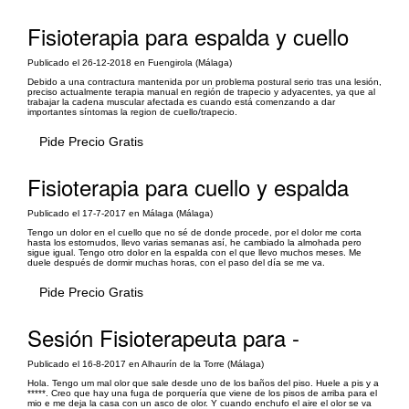
Fisioterapia para espalda y cuello
Publicado el 26-12-2018 en Fuengirola (Málaga)
Debido a una contractura mantenida por un problema postural serio tras una lesión,
preciso actualmente terapia manual en región de trapecio y adyacentes, ya que al
trabajar la cadena muscular afectada es cuando está comenzando a dar
importantes síntomas la region de cuello/trapecio.
Pide Precio Gratis
Fisioterapia para cuello y espalda
Publicado el 17-7-2017 en Málaga (Málaga)
Tengo un dolor en el cuello que no sé de donde procede, por el dolor me corta
hasta los estornudos, llevo varias semanas así, he cambiado la almohada pero
sigue igual. Tengo otro dolor en la espalda con el que llevo muchos meses. Me
duele después de dormir muchas horas, con el paso del día se me va.
Pide Precio Gratis
Sesión Fisioterapeuta para -
Publicado el 16-8-2017 en Alhaurín de la Torre (Málaga)
Hola. Tengo um mal olor que sale desde uno de los baños del piso. Huele a pis y a
*****. Creo que hay una fuga de porquería que viene de los pisos de arriba para el
mio e me deja la casa con un asco de olor. Y cuando enchufo el aire el olor se va