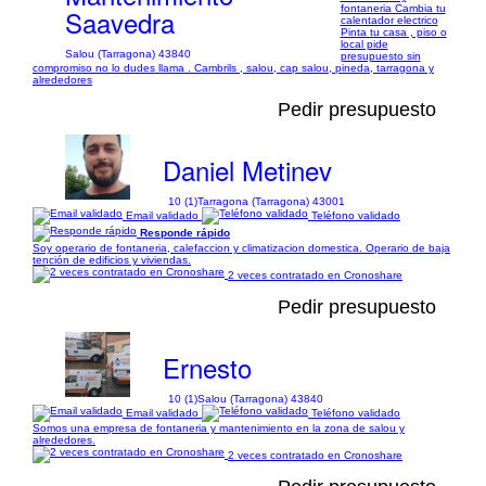
fontaneria Cambia tu
Saavedra
calentador electrico
Pinta tu casa , piso o
local pide
Salou (Tarragona) 43840
presupuesto sin
compromiso no lo dudes llama . Cambrils , salou, cap salou, pineda, tarragona y
alrededores
Pedir presupuesto
Daniel Metinev
10 (1)
Tarragona (Tarragona) 43001
Email validado
Teléfono validado
Responde rápido
Soy operario de fontaneria, calefaccion y climatizacion domestica. Operario de baja
tención de edificios y viviendas.
2 veces contratado en Cronoshare
Pedir presupuesto
Ernesto
10 (1)
Salou (Tarragona) 43840
Email validado
Teléfono validado
Somos una empresa de fontaneria y mantenimiento en la zona de salou y
alrededores.
2 veces contratado en Cronoshare