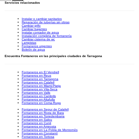
Servicios relacionados
Instalar o cambiar sanitarios
Reparación de tuberías sin obras
Cambiar grifo
Cambiar bajantes
Instalar contador de agua
Instalación completa de fontanería
Cambiar cisterna de wc
Lampistas
Fontaneros urgentes
Boletín de agua
Encuentra Fontaneros en las principales ciudades de Tarragona
Fontaneros en El Vendrell
Fontaneros en Reus
Fontaneros en Tarragona
Fontaneros en Calafell
Fontaneros en Miami-Platja
Fontaneros en Vila-Seca
Fontaneros en Valls
Fontaneros en Cambrils
Fontaneros en Altafulla
Fontaneros en Coma-Ruga
Fontaneros en Segur de Calafell
Fontaneros en Roda de Bara
Fontaneros en Torredembarra
Fontaneros en Salou
Fontaneros en Cunit
Fontaneros en Amposta
Fontaneros en La Pobla de Montornès
Fontaneros en Constantí
Fontaneros en Tortosa