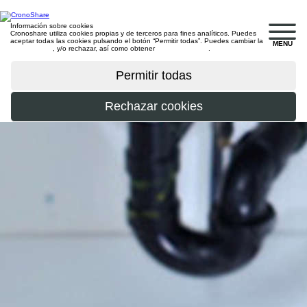
Información sobre cookies
Cronoshare utiliza cookies propias y de terceros para fines analíticos. Puedes
aceptar todas las cookies pulsando el botón “Permitir todas”. Puedes cambiar la
MENU
configuración
, y/o rechazar, así como obtener
más información
.