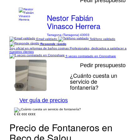
Pedir presupuesto
Nestor Fabián
Vinasco Herrera
Tarragona (Tarragona) 43003
Email validado
Teléfono validado
Responde rápido
Soy oficial en reformas de baños cosinas Profesionales, dedicados a satisfacer a
nuestros clientes
5 veces contratado en Cronoshare
Pedir presupuesto
¿Cuánto cuesta un
servicio de
fontanería?
1/6
Ver guía de precios
€
€€
€€€
€€€€
Precio de Fontaneros en
Reco de Salou