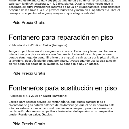
Mi nombre es roxana culea y soy propietaria de un piso en el morell-Tarragona,
calle sant jordi n.6, escalera c, 4-4, última planta. Durante varios meses tuve la
desgracia de sufrir infiltraciones masivas de agua en el apartamento, especialmente
después de las lluvias, lo que provocó humedad y moho en el apartamento. Hice el
peritaje con el perito del seguroy comprobó que el agua sale del...
Pide Precio Gratis
Fontanero para reparación en piso
Publicado el 7-5-2026 en Salou (Tarragona)
Tengo un problema en el desagüe de mi cocina. En la pica y lavadora. Tienen la
misma toma y la pica se atasca con frecuencia. La lavadora no la puedo usar
porque tiene fuga de agua. El primer día empezó a salir agua por la pica al utilizar
la lavadora, después pierde agua por abajo. A veces cuando uso la pica también
pierde agua por abajo de la lavadora. Supongo que hay un atasco.
Pide Precio Gratis
Fontaneros para sustitución en piso
Publicado el 4-1-2025 en Salou (Tarragona)
Escribo para solicitar servicio de fontanería ya que quiero cambiar todo el
calentador de gas natural estanco de mi domicilio ya que el de mi domicilio está
roto. Ya sabemos más o menos el que vamos a comprar, pero necesitaríamos
confirmación de que es compatible e instalación del aparato con su respectivo
precio. Resido en salou. Gracias.
Pide Precio Gratis