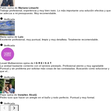
Pablo opina de
Mariano Limachi
:
Trabajo profesional, experiencia y muy bien trato. Lo más importante una solución efectiva y que
se adecua a mi presupuesto. Muy recomendable.
Verificada
Marta opina de
Luis
:
Excelente profesional, muy puntual, limpio y muy detallista. Totalmente recomendable.
Verificada
Lexait Multiservicios opina de
I G R E I S A T
:
La verdad bastante contento con el servicio prestado. Profesional atento y muy agradable
Puntual y sin problema por solicitar más cosas de las contratadas. Buscando como solucionar y
que el...
Verificada
Pepe opina de
Instaltec Alcalá
:
Pedro tuvo que hacer un arreglo en el baño y todo perfecto. Puntual y muy formal.
Verificada