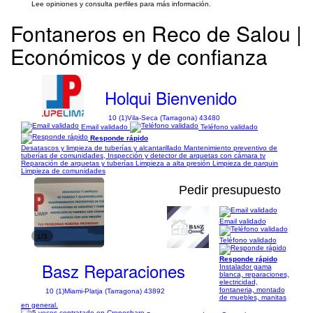
Lee opiniones y consulta perfiles para más información.
Fontaneros en Reco de Salou |
Económicos y de confianza
Holqui Bienvenido
10 (1)
Vila-Seca (Tarragona) 43480
Email validado
Teléfono validado
Responde rápido
Desatascos y limpieza de tuberías y alcantarillado Mantenimiento preventivo de
tuberías de comunidades, Inspección y detector de arquetas con cámara tv
Reparación de arquetas y tuberías Limpieza a alta presión Limpieza de parquin
Limpieza de comunidades
Pedir presupuesto
Email validado
1/3
Teléfono validado
Responde rápido
Basz Reparaciones
Instalador gama
blanca, reparaciones,
electricidad,
fontaneria, montado
10 (1)
Miami-Platja (Tarragona) 43892
de muebles, manitas
en general.