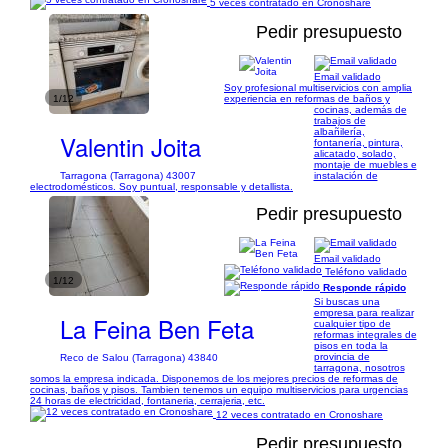
5 veces contratado en Cronoshare
Pedir presupuesto
Email validado
Soy profesional multiservicios con amplia
1/12
experiencia en reformas de baños y
cocinas, además de
trabajos de
albañilería,
Valentin Joita
fontanería, pintura,
alicatado, solado,
montaje de muebles e
Tarragona (Tarragona) 43007
instalación de
electrodomésticos. Soy puntual, responsable y detallista.
Pedir presupuesto
Email validado
Teléfono validado
1/12
Responde rápido
Si buscas una
empresa para realizar
La Feina Ben Feta
cualquier tipo de
reformas integrales de
pisos en toda la
provincia de
Reco de Salou (Tarragona) 43840
tarragona, nosotros
somos la empresa indicada. Disponemos de los mejores precios de reformas de
cocinas, baños y pisos. Tambien tenemos un equipo multiservicios para urgencias
24 horas de electricidad, fontaneria, cerrajeria, etc.
12 veces contratado en Cronoshare
Pedir presupuesto