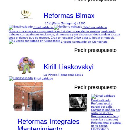
Reformas Bimax
10 (1)
Reus (Tarragona) 43205
Email validado
Teléfono validado
Somos una empresa comprometida en brindar un excelente servicio, realizando
trabajos con acabados exclusivos, sin retrasos y sin disgustos, dedicandole a cada
cosa el tiempo que se merece. Crea un espacio único para tu hogar o negocio.
1 veces contratado en Cronoshare
Pedir presupuesto
Kirill Liaskovskyi
La Pineda (Tarragona) 43481
Email validado
Pedir presupuesto
Email validado
Rreforma total o
1/9
parcial del baño .
Cambia la bañera por
plato de ducha .
Reemplaza el suleo (
Reformas Integrales
ceramica o parquet)
Reforma total o parcial
Mantenimiento
de tu cocina
Electricidad y