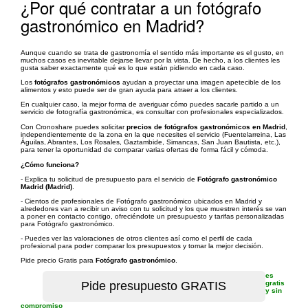
¿Por qué contratar a un fotógrafo
gastronómico en Madrid?
Aunque cuando se trata de gastronomía el sentido más importante es el gusto, en
muchos casos es inevitable dejarse llevar por la vista. De hecho, a los clientes les
gusta saber exactamente qué es lo que están pidiendo en cada caso.
Los
fotógrafos gastronómicos
ayudan a proyectar una imagen apetecible de los
alimentos y esto puede ser de gran ayuda para atraer a los clientes.
En cualquier caso, la mejor forma de averiguar cómo puedes sacarle partido a un
servicio de fotografía gastronómica, es consultar con profesionales especializados.
Con Cronoshare puedes solicitar
precios de fotógrafos gastronómicos en Madrid
,
independientemente de la zona en la que necesites el servicio (Fuentelarreina, Las
Águilas, Abrantes, Los Rosales, Gaztambide, Simancas, San Juan Bautista, etc.),
para tener la oportunidad de comparar varias ofertas de forma fácil y cómoda.
¿Cómo funciona?
- Explica tu solicitud de presupuesto para el servicio de
Fotógrafo gastronómico
Madrid (Madrid)
.
- Cientos de profesionales de Fotógrafo gastronómico ubicados en Madrid y
alrededores van a recibir un aviso con tu solicitud y los que muestren interés se van
a poner en contacto contigo, ofreciéndote un presupuesto y tarifas personalizadas
para Fotógrafo gastronómico.
- Puedes ver las valoraciones de otros clientes así como el perfil de cada
profesional para poder comparar los presupuestos y tomar la mejor decisión.
Pide precio Gratis para
Fotógrafo gastronómico
.
es
gratis
y sin
compromiso