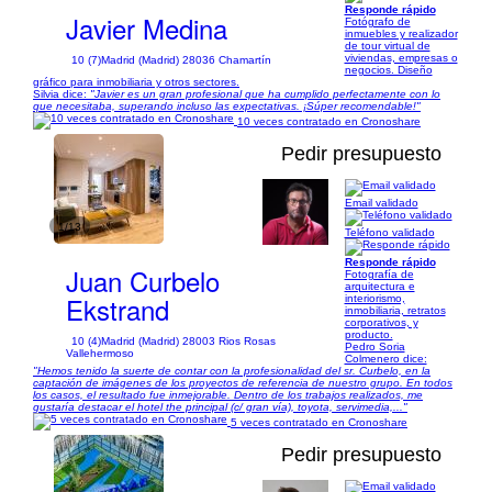
Responde rápido
Javier Medina
Fotógrafo de
inmuebles y realizador
de tour virtual de
viviendas, empresas o
10 (7)
Madrid (Madrid) 28036 Chamartín
negocios. Diseño
gráfico para inmobiliaria y otros sectores.
Silvia dice:
"Javier es un gran profesional que ha cumplido perfectamente con lo
que necesitaba, superando incluso las expectativas. ¡Súper recomendable!"
10 veces contratado en Cronoshare
Pedir presupuesto
Email validado
1/13
Teléfono validado
Responde rápido
Juan Curbelo
Fotografía de
arquitectura e
Ekstrand
interiorismo,
inmobiliaria, retratos
corporativos, y
producto.
10 (4)
Madrid (Madrid) 28003 Rios Rosas
Pedro Soria
Vallehermoso
Colmenero dice:
"Hemos tenido la suerte de contar con la profesionalidad del sr. Curbelo, en la
captación de imágenes de los proyectos de referencia de nuestro grupo. En todos
los casos, el resultado fue inmejorable. Dentro de los trabajos realizados, me
gustaría destacar el hotel the principal (c/ gran vía), toyota, servimedia,..."
5 veces contratado en Cronoshare
Pedir presupuesto