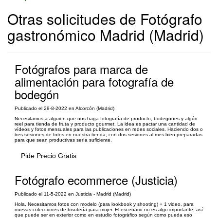
Otras solicitudes de Fotógrafo
gastronómico Madrid (Madrid)
Fotógrafos para marca de
alimentación para fotografía de
bodegón
Publicado el 29-8-2022 en Alcorcón (Madrid)
Necesitamos a alguien que nos haga fotografía de producto, bodegones y algún
reel para tienda de fruta y producto gourmet. La idea es pactar una cantidad de
vídeos y fotos mensuales para las publicaciones en redes sociales. Haciendo dos o
tres sesiones de fotos en nuestra tienda, con dos sesiones al mes bien preparadas
para que sean productivas sería suficiente.
Pide Precio Gratis
Fotógrafo ecommerce (Justicia)
Publicado el 11-5-2022 en Justicia - Madrid (Madrid)
Hola, Necesitamos fotos con modelo (para lookbook y shooting) + 1 video, para
nuevas colecciones de bisutería para mujer. El escenario no es algo importante, así
que puede ser en exterior como en estudio fotográfico según como pueda eso