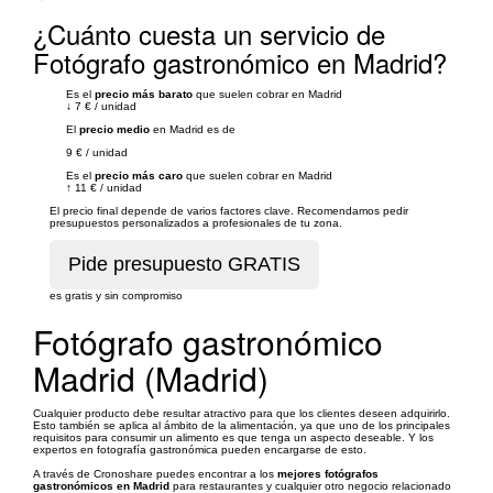
¿Cuánto cuesta un servicio de
Fotógrafo gastronómico en Madrid?
Es el
precio más barato
que suelen cobrar en Madrid
↓
7 €
/
unidad
El
precio medio
en Madrid es de
9 €
/
unidad
Es el
precio más caro
que suelen cobrar en Madrid
↑
11 €
/
unidad
El precio final depende de varios factores clave. Recomendamos pedir
presupuestos personalizados a profesionales de tu zona.
es gratis y sin compromiso
Fotógrafo gastronómico
Madrid (Madrid)
Cualquier producto debe resultar atractivo para que los clientes deseen adquirirlo.
Esto también se aplica al ámbito de la alimentación, ya que uno de los principales
requisitos para consumir un alimento es que tenga un aspecto deseable. Y los
expertos en fotografía gastronómica pueden encargarse de esto.
A través de Cronoshare puedes encontrar a los
mejores fotógrafos
gastronómicos en Madrid
para restaurantes y cualquier otro negocio relacionado