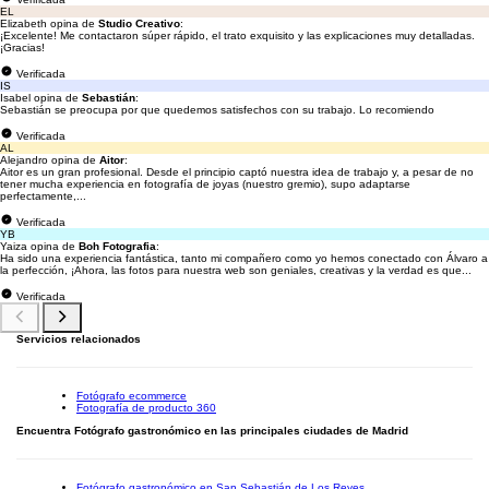
EL
Elizabeth opina de
Studio Creativo
:
¡Excelente! Me contactaron súper rápido, el trato exquisito y las explicaciones muy detalladas.
¡Gracias!
Verificada
IS
Isabel opina de
Sebastián
:
Sebastián se preocupa por que quedemos satisfechos con su trabajo. Lo recomiendo
Verificada
AL
Alejandro opina de
Aitor
:
Aitor es un gran profesional. Desde el principio captó nuestra idea de trabajo y, a pesar de no
tener mucha experiencia en fotografía de joyas (nuestro gremio), supo adaptarse
perfectamente,...
Verificada
YB
Yaiza opina de
Boh Fotografia
:
Ha sido una experiencia fantástica, tanto mi compañero como yo hemos conectado con Álvaro a
la perfección, ¡Ahora, las fotos para nuestra web son geniales, creativas y la verdad es que...
Verificada
Servicios relacionados
Fotógrafo ecommerce
Fotografía de producto 360
Encuentra Fotógrafo gastronómico en las principales ciudades de Madrid
Fotógrafo gastronómico en San Sebastián de Los Reyes