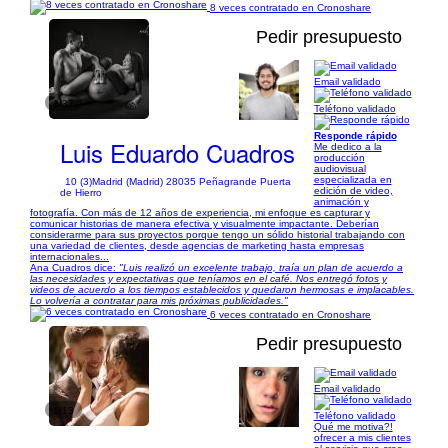
8 veces contratado en Cronoshare
Pedir presupuesto
Email validado
1/37
Teléfono validado
Responde rápido
Luis Eduardo Cuadros
Me dedico a la
producción
audiovisual
especializada en
10 (3)
Madrid (Madrid) 28035 Peñagrande Puerta
edición de video,
de Hierro
animación y
fotografía. Con más de 12 años de experiencia, mi enfoque es capturar y
comunicar historias de manera efectiva y visualmente impactante. Deberían
considerarme para sus proyectos porque tengo un sólido historial trabajando con
una variedad de clientes, desde agencias de marketing hasta empresas
internacionales...
Ana Cuadros dice:
"Luis realizó un excelente trabajo, traía un plan de acuerdo a
las necesidades y expectativas que teníamos en el café. Nos entregó fotos y
videos de acuerdo a los tiempos establecidos y quedaron hermosas e implacables.
Lo volvería a contratar para mis próximas publicidades."
6 veces contratado en Cronoshare
Pedir presupuesto
Email validado
1/13
Teléfono validado
Qué me motiva?!
ofrecer a mis clientes