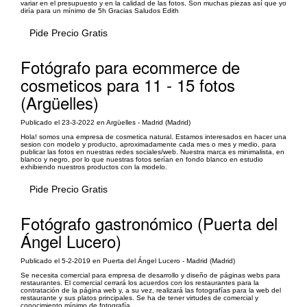
variar en el presupuesto y en la calidad de las fotos. Son muchas piezas así que yo
diría para un mínimo de 5h Gracias Saludos Edith
Pide Precio Gratis
Fotógrafo para ecommerce de
cosmeticos para 11 - 15 fotos
(Argüelles)
Publicado el 23-3-2022 en Argüelles - Madrid (Madrid)
Hola! somos una empresa de cosmetica natural. Estamos interesados en hacer una
sesion con modelo y producto, aproximadamente cada mes o mes y medio, para
publicar las fotos en nuestras redes sociales/web. Nuestra marca es minimalista, en
blanco y negro, por lo que nuestras fotos serían en fondo blanco en estudio
exhibiendo nuestros productos con la modelo.
Pide Precio Gratis
Fotógrafo gastronómico (Puerta del
Ángel Lucero)
Publicado el 5-2-2019 en Puerta del Ángel Lucero - Madrid (Madrid)
Se necesita comercial para empresa de desarrollo y diseño de páginas webs para
restaurantes. El comercial cerrará los acuerdos con los restaurantes para la
contratación de la página web y, a su vez, realizará las fotografías para la web del
restaurante y sus platos principales. Se ha de tener virtudes de comercial y
conocimiento mínimo de fotografía.