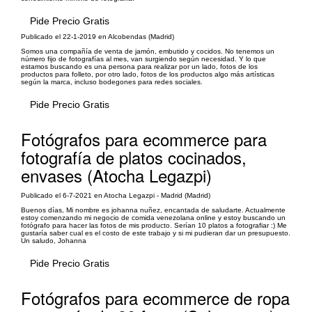
Pide Precio Gratis
Publicado el 22-1-2019 en Alcobendas (Madrid)
Somos una compañía de venta de jamón, embutido y cocidos. No tenemos un
número fijo de fotografías al mes, van surgiendo según necesidad. Y lo que
estamos buscando es una persona para realizar por un lado, fotos de los
productos para folleto, por otro lado, fotos de los productos algo más artísticas
según la marca, incluso bodegones para redes sociales.
Pide Precio Gratis
Fotógrafos para ecommerce para
fotografía de platos cocinados,
envases (Atocha Legazpi)
Publicado el 6-7-2021 en Atocha Legazpi - Madrid (Madrid)
Buenos días, Mi nombre es johanna nuñez, encantada de saludarte. Actualmente
estoy comenzando mi negocio de comida venezolana online y estoy buscando un
fotógrafo para hacer las fotos de mis producto. Serían 10 platos a fotografiar :) Me
gustaría saber cual es el costo de este trabajo y si mi pudieran dar un presupuesto.
Un saludo, Johanna
Pide Precio Gratis
Fotógrafos para ecommerce de ropa