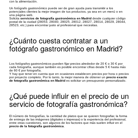
con la alimentación.
Un fotógrafo gastronómico puede ser de gran ayuda para transmitir a los
potenciales clientes la mejor imagen de tus productos, ya sea en un menú o en
una página web.
Solicita
servicios de fotografía gastronómica en Madrid
desde cualquier código
postal de la ciudad (28053, 28040, 28025, 28012, 28027, 28014, 28029, 28044,
28523, etc.) para encontrar justo al profesional que necesitas.
¿Cuánto cuesta contratar a un
fotógrafo gastronómico en Madrid?
Los fotógrafos gastronómicos pueden fijar precios alrededor de 20 € o 30 € por
cada fotografía, aunque también es posible encontrar cifras desde 5 € hasta más
de 60 € por fotografía.
Y hay que tener en cuenta que en ocasiones establecen precios por hora o precios
por proyecto completo. Por lo tanto, la mejor manera de obtener un
precio exacto
de fotografía gastronómica en Madrid
es solicitar un presupuesto personalizado.
¿Qué puede influir en el precio de un
servicio de fotografía gastronómica?
El número de fotografías, la cantidad de platos que se quieren fotografiar, la forma
de entrega de las imágenes (digitales o impresas) o la experiencia del profesional,
entre otras cuestiones, son algunos de los factores que más suelen influir en el
precio de la fotografía gastronómica
.