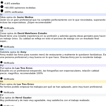
4.8/5 estrellas
+60.000 opiniones recibidas
100% verificadas
SI
Silvia opina de
Javier Medina
:
Javier es un gran profesional que ha cumplido perfectamente con lo que necesitaba, superando
incluso las expectativas. ¡Súper recomendable!
Verificada
CE
Cesar opina de
David Matellanes Estudio
:
David tiene una notable experiencia en su profesión y además aporta ideas geniales para hacer
un trabajo único. Su calidad se refleja en todo el proceso de trabajo con un resultado final
super...
Verificada
GA
Gabriela opina de
Anny
:
Anny realizó las fotos para nuestro menú de restaurante y realmente le quedaron fantásticas. Es
una persona profesional y muy buena en lo que hace. Gracias Anny por tu excelente trabajo.
Verificada
PU
Puri opina de
Las Tres Erres
:
Eduardo es un profesional estupendo, las fotografías son espectaculares, relación calidad
precio, magnífica, recomendable 100%
Verificada
PA
Paco opina de
Las Tres Erres
:
No hemos podido empezar los trabajos por qué se han aplazado, pero muy buen profesional.
Verificada
EV
Eva opina de
Hervé Gautier
:
Muy profesional y de trato muy agradable, muy satisfecha con el trabajo realizado.
Verificada