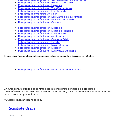
Fotógrafo gastronómico en Rivas-Vaciamadrid
Fotógrafo gastronómico en Leganés
Fotógrafo gastronómico en Torrejón de Ardoz
Fotógrafo gastronómico en Fuenlabrada
Fotógrafo gastronómico en Parla
Fotógrafo gastronómico en Los Santos de la Humosa
Fotógrafo gastronómico en Pozuelo de Alarcón
Fotógrafo gastronómico en Coslada
Fotógrafo gastronómico en Móstoles
Fotógrafo gastronómico en Alcalá de Henares
Fotógrafo gastronómico en Los Combos
Fotógrafo gastronómico en Alcobendas
Fotógrafo gastronómico en Colmenar Viejo
Fotógrafo gastronómico en Getafe
Fotógrafo gastronómico en Majadahonda
Fotógrafo gastronómico en Alcorcón
Fotógrafo gastronómico en Las Rozas de Madrid
Encuentra Fotógrafo gastronómico en los principales barrios de Madrid
Fotógrafo gastronómico en Puerta del Ángel Lucero
En Cronoshare puedes encontrar a los mejores profesionales de Fotógrafos
gastronómicos en Madrid | Alta calidad. Pide precio y hasta 4 profesionales de tu zona te
contactan a las pocas horas.
¿Quieres trabajar con nosotros?
Regístrate Gratis