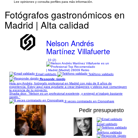
Lee opiniones y consulta perfiles para más información.
Fotógrafos gastronómicos en
Madrid | Alta calidad
Nelson Andrés
Martínez Villafuerte
10 (2)
| Madrid (Madrid) 28009 Retiro
Email validado
Teléfono validado
Responde rápido
Hola soy Andrés, fotógrafo profesional en Madrid con más de 8 años de
experiencia. Estoy aquí para ayudarte a crear imágenes y videos que comuniquen
la escencia de tu proyecto.
Shadia dice:
"Nelson es un profesional excelente, y entregó el trabajo bastante
rapido."
9 veces contratado en Cronoshare
Pedir presupuesto
Email validado
1/17
Teléfono validado