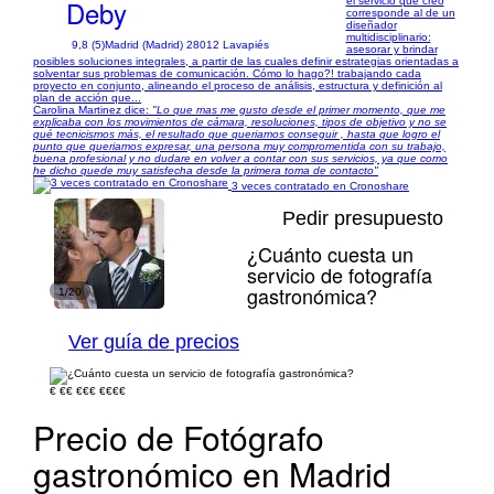
Deby
el servicio que creo
corresponde al de un
diseñador
multidisciplinario:
9,8 (5)
Madrid (Madrid) 28012 Lavapiés
asesorar y brindar
posibles soluciones integrales, a partir de las cuales definir estrategias orientadas a
solventar sus problemas de comunicación. Cómo lo hago?! trabajando cada
proyecto en conjunto, alineando el proceso de análisis, estructura y definición al
plan de acción que...
Carolina Martinez dice:
"Lo que mas me gusto desde el primer momento, que me
explicaba con los movimientos de cámara, resoluciones, tipos de objetivo y no se
qué tecnicismos más, el resultado que queriamos conseguir , hasta que logro el
punto que queriamos expresar, una persona muy compromentida con su trabajo,
buena profesional y no dudare en volver a contar con sus servicios, ya que como
he dicho quede muy satisfecha desde la primera toma de contacto"
3 veces contratado en Cronoshare
Pedir presupuesto
¿Cuánto cuesta un
servicio de fotografía
gastronómica?
1/20
Ver guía de precios
€
€€
€€€
€€€€
Precio de Fotógrafo
gastronómico en Madrid