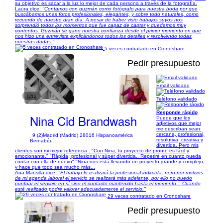
su objetivo es sacar a la luz lo mejor de cada persona a través de la fotografía.
Laura dice:
"Contamos con guzmán como fotógrafo para nuestra boda por que
buscábamos unas fotos profesionales, elegantes, y sobre todo naturales, como
recuerdo de nuestro gran día. A pesar de haber visto trabajos suyos nos
sorprendió todos los momentos que fue capaz de captar y quedamos muy
contentos. Guzmán se gano nuestra confianza desde el primer momento en que
nos hizo una entrevista explicándonos todos los detalles y resolviendo todas
nuestras dudas."
5 veces contratado en Cronoshare
Pedir presupuesto
Email validado
1/12
Teléfono validado
Responde rápido
Nina Cid Brandwash
Puede que los
adjetivos que mejor
me describan sean:
cercana, profesional,
9 (2)
Madrid (Madrid) 28016 Hispanoamérica
resolutiva, creativa y
Bernabéu
divertida. Pero mis
clientes son mi mejor referencia : "Con Nina, tu proyecto de pronto es fácil y
emocionante." "Rápida, profesional y súper divertida.. Repetiré en cuanto pueda
contar con ella de nuevo" "Nina nos está llevando un proyecto grande y complejo,
y hace que todo sea mucho más...
Ana Mansilla dice:
"El trabajo lo realizará la profesional indicada, pero por motivos
de mi agenda laboral el servicio se realizará más adelante, por ello no puedo
puntuar el servicio en sí sino el contacto mantenido hasta el momento... Cuando
esté realizado podré valorar adecuadamente el servicio."
29 veces contratado en Cronoshare
Pedir presupuesto