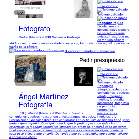
Email validado
1/22
Teléfono validado
Responde rápido
Fotografo
Desde tiempos
inmemorables siempre
he sacado mi vena
artística hasta que me
Madrid (Madrid) 28038 Numancia Portazgo
dieron una cámara;
ahí fue cuando encontré mi verdadera vocación, fotografiar todo aquello que veo a
través de la cámara.
3 veces contratado en Cronoshare
Pedir presupuesto
Email validado
1/30
Teléfono validado
Reportajes
fotográficos de boda,
Ángel Martínez
comuniones, bautizos,
retrato, fotografía
familias, fotografía
Fotografía
inmobiliaria, fotografía
de producto,
fotografías
10 (5)
Madrid (Madrid) 28054 Cuatro Vientos
embarazadas,
comuniones bautizos , gastronomía, restaurantes, espacios, interiores, etc
Cristina Nuño Gonzalez dice:
"Les contratamos en el bautizo de nuestro bebé, y sin
duda alguna repetiré. Consiguió todo lo que le pedí, a pesar de todas las
exigencias, el reportaje fotográfico inmejorable, precioso, enmarcó cada momento.
El álbum, es un recuerdo taan bonito, que cada vez que entra alguien nuevo a
casa es lo primero que enseño. De verdad que para cualquier otro evento, volveré
a contar con ellos."