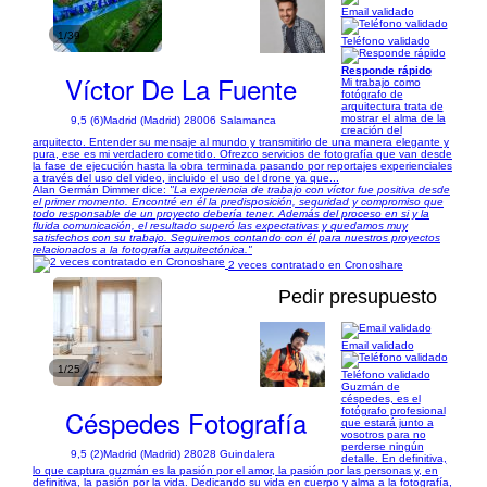
Email validado
1/39
Teléfono validado
Responde rápido
Víctor De La Fuente
Mi trabajo como
fotógrafo de
arquitectura trata de
mostrar el alma de la
9,5 (6)
Madrid (Madrid) 28006 Salamanca
creación del
arquitecto. Entender su mensaje al mundo y transmitirlo de una manera elegante y
pura, ese es mi verdadero cometido. Ofrezco servicios de fotografía que van desde
la fase de ejecución hasta la obra terminada pasando por reportajes experienciales
a través del uso del video, incluido el uso del drone ya que...
Alan Germán Dimmer dice:
"La experiencia de trabajo con víctor fue positiva desde
el primer momento. Encontré en él la predisposición, seguridad y compromiso que
todo responsable de un proyecto debería tener. Además del proceso en si y la
fluida comunicación, el resultado superó las expectativas y quedamos muy
satisfechos con su trabajo. Seguiremos contando con él para nuestros proyectos
relacionados a la fotografía arquitectónica."
2 veces contratado en Cronoshare
Pedir presupuesto
Email validado
1/25
Teléfono validado
Guzmán de
céspedes, es el
Céspedes Fotografía
fotógrafo profesional
que estará junto a
vosotros para no
perderse ningún
9,5 (2)
Madrid (Madrid) 28028 Guindalera
detalle. En definitiva,
lo que captura guzmán es la pasión por el amor, la pasión por las personas y, en
definitiva, la pasión por la vida. Dedicando su vida en cuerpo y alma a la fotografía,