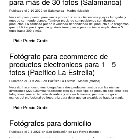
para más de 30 fotos (Salamanca)
Publicado el 9-10-2020 en Salamanca - Madrid (Madrid)
Necesito presupuesto para varios productos: ropa - Accesorios y joyas fotografia y
retoque con fondo blanco. Tambien precio de composiciones con diversos
productos. La cantidad puede ir variando dependiendo del producto que tengamos
que publicitar por lo que me gustaria tener precio para un tramo amplio desde 5
fotos hasta 300 o más.
Pide Precio Gratis
Fotógrafo para ecommerce de
productos electronicos para 1 - 5
fotos (Pacífico La Estrella)
Publicado el 31-5-2022 en Pacífico La Estrella - Madrid (Madrid)
Necesito hacer dos o tres fotografias a dos productos, ambos con las mismas
dimesiones (220x150mm) Realmente creo que este tipo de producto solo tiene dos
fotografias, una en la parte delantera y otra en la trasera, pero me pongo en
manos del profesional de fotografia para dejar que su creatividad haga la magia
Pide Precio Gratis
Fotógrafos para domicilio
Publicado el 2-3-2021 en San Sebastián de Los Reyes (Madrid)