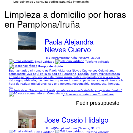
Lee opiniones y consulta perfiles para más información.
Limpieza a domicilio por horas
en Pamplona/Iruña
Paola Alejandra
Nieves Cuervo
8,7 (6)
Pamplona/Iruña (Navarra) 31008
Email validado
Teléfono validado
Responde rápido
Buenas tardes mi nombre es Paola Alejandra Nieves Cuervo soy Colombiana
actualmente vivo aquí en la ciudad de Pamplona, España, estoy muy interesada
en trabajar con ustedes por esta misma razón realice mi postulación a la vacante
del cargo públicado; me caracterizo por ser honrrada, proactiva y muy dinámica a la
hora de realizar mis labores, soy una persona responsable, respetuosa, honesta
y...
Estíbaliz dice:
"Me encantó Paola, su atención a cada detalle y muy linda d trato."
16 veces contratado en Cronoshare
Pedir presupuesto
Jose Cossio Hidalgo
9,3 (4)
Pamplona/Iruña (Navarra) 31001
Email validado
Teléfono validado