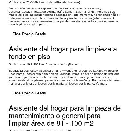
Publicado el 21-4-2021 en Burlada/Burlata (Navarra)
Me gustaría contar con alguien que me ayude a organizar casa muy
desorganizada, limpieza de cocina, baño comun, salon a fondo , tenemos dos
mascotas pero las mantendriamos alejadas en todo momento, no tenemos niños y
trabajamos ambos muchas horas, también plancha necesaria ( ahora mismo 4
camisas , unas pocas camisetas y un par de pantalones) no hay prisa en tenerlo
todo limpio y recogido pero...
Pide Precio Gratis
Asistente del hogar para limpieza a
fondo en piso
Publicado el 29-3-2022 en Pamplona/Iruña (Navarra)
Buenas tardes, estoy alquilada en una vivienda en el soto de lezkairu y necesito
unas horas unas cuatro para dejar la vivienda limpia, no tengo tiempo de limpiarla
yo a fondo pueden ser entre cuatro o cinco horas para dejarlo todo bien y
entregársela al propietario perfecta el viernes por la mañana. Podría ser miércoles
mañana por la tarde, jueves por la mañana, jueves por la parte. Ya me...
Pide Precio Gratis
Asistente del hogar para limpieza de
mantenimiento o general para
limpiar área de 81 - 100 m2