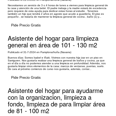
Necesitamos un servicio de 3 o 4 horas de lunes a viernes para limpieza general de
la casa y atención de una bebé. El padre trabaja y la madre estará de excedencia
pero requiere de esta ayuda para dedicar estas horas al estudio . Tenemos
también un hijo que tendrá 2 años en agosto que acude a guardería. El piso es
pequeño , se trataría de mantener la limpieza general de cocina , baño (1) y...
Pide Precio Gratis
Asistente del hogar para limpieza
general en área de 101 - 130 m2
Publicado el 31-7-2024 en Pamplona/Iruña (Navarra)
Buenos días: Somos Isabel e Iñaki. Vivimos con nuestra hija izar en un piso en
Sarriguren. Nos gustaría realizar una limpieza general de baños y cocina, ya que
en el día a día no podemos atender a una limpieza en profundidad. Además, nos
gustaría limpiar otros elementos de la casa: marcos de ventanas, puertas, suelo.
De cara al próximo comienzo de curso nos gustaría, además, contar...
Pide Precio Gratis
Asistente del hogar para ayudarme
con la organizacion, limpieza a
fondo, limpieza de para limpiar área
de 81 - 100 m2