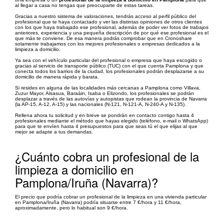
al llegar a casa no tengas que preocuparte de estas tareas.
Gracias a nuestro sistema de valoraciones, tendrás acceso al perfil público del
profesional que te haya contactado y ver las distintas opiniones de otros clientes
con los que haya trabajado ese profesional, además de poder ver fotos de trabajos
anteriores, experiencia y una pequeña descripción de por qué ese profesional es el
que más te conviene. De esa manera podrás comprobar que en Cronoshare
solamente trabajamos con los mejores profesionales o empresas dedicados a la
limpieza a domicilio.
Ya sea con el vehículo particular del profesional o empresa que haya escogido o
gracias al servicio de transporte público (TUC) con el que cuenta Pamplona y que
conecta todos los barrios de la ciudad, los profesionales podrán desplazarse a su
domicilio de manera rápida y barata.
Si resides en alguna de las localidades más cercanas a Pamplona como Villava,
Zuzur Mayor, Alsasua, Baraáin, Isaba o Elizondo, los profesionales se podrán
desplazar a través de las autovías y autopistas que rodean la provincia de Navarra
(la AP-15, A-12, A-15) y las nacionales (N-121, N-121-A, N-240-A y N-135).
Rellena ahora tu solicitud y en breve se pondrán en contacto contigo hasta 4
profesionales mediante el método que hayas elegido (teléfono, e-mail o WhatsApp)
para que te envíen hasta 4 presupuestos para que seas tú el que elijas al que
mejor se adapte a tus demandas.
¿Cuánto cobra un profesional de la
limpieza a domicilio en
Pamplona/Iruña (Navarra)?
El precio que podría cobrar un profesional de la limpieza en una vivienda particular
en Pamplona/Iruña (Navarra) podría situarse entre 7 €/hora y 11 €/hora,
aproximadamente, pero lo habitual son 9 €/hora.