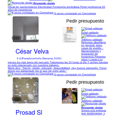
Responde rápido
Oficial de mantenimiento Electricidad Fontanería domiciliaria Pintor profesional 20
años de experiencia
8 veces contratado en Cronoshare
Pedir presupuesto
Email validado
1/16
Teléfono validado
Reformas albañilería
en general: pisos,
César Velva
casas de pueblo...
Mantenimiento y
reparación de
fontanería Pintamos
9 (1)
Pamplona/Iruña (Navarra) 31001
pisos y casas Los
precios los más bajos del mercado Trabajamos las 24 horas al día Y somos manitas
en todo relacionado con nuestros trabajos.
Marta dice:
"Atento, rápido, educado, disponibilidad, muy buena valoración. Poner
dinero por adelantado fue lo que me echó atrás."
6 veces contratado en Cronoshare
Pedir presupuesto
Email validado
1/10
Teléfono validado
Responde rápido
Prosad Sl
Somos una empresa
que gestionamos, y