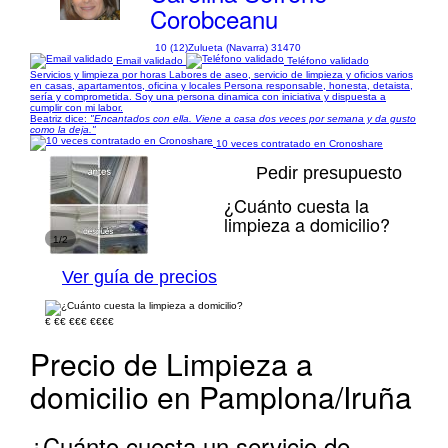
Corobceanu
10 (12)
Zulueta (Navarra) 31470
Email validado
Teléfono validado
Servicios y limpieza por horas Labores de aseo, servicio de limpieza y oficios varios
en casas, apartamentos, oficina y locales Persona responsable, honesta, detaista,
sería y comprometida. Soy una persona dinamica con iniciativa y dispuesta a
cumplir con mi labor.
Beatriz dice:
"Encantados con ella. Viene a casa dos veces por semana y da gusto
como la deja."
10 veces contratado en Cronoshare
Pedir presupuesto
¿Cuánto cuesta la
limpieza a domicilio?
1/2
Ver guía de precios
€
€€
€€€
€€€€
Precio de Limpieza a
domicilio en Pamplona/Iruña
¿Cuánto cuesta un servicio de