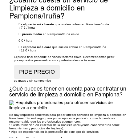
Limpieza a domicilio en
Pamplona/Iruña?
Es el
precio más barato
que suelen cobrar en Pamplona/Iruña
↓
7 €
/
hora
El
precio medio
en Pamplona/Iruña es de
9 €
/
hora
Es el
precio más caro
que suelen cobrar en Pamplona/Iruña
↑
11 €
/
hora
El precio final depende de varios factores clave. Recomendamos pedir
presupuestos personalizados a profesionales de tu zona.
es gratis y sin compromiso
¿Qué puedes tener en cuenta para contratar un
servicio de limpieza a domicilio en Pamplona?
Requisitos profesionales para ofrecer servicios de
limpieza a domicilio
No hay requisitos concretos para poder ofrecer servicios de limpieza a domicilio en
Pamplona. Sin embargo, para poder ejercer la profesión correctamente es
recomendable que los profesionales cuenten con:
• Cierta formación en el sector de la limpieza (incluyendo conocimientos sobre
herramientas y productos de limpieza).
• Algo de experiencia en la prestación de este tipo de servicios.