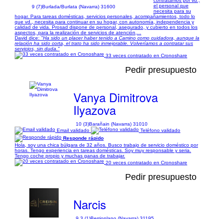
contratamos por vd.,
el personal que
9 (7)
Burlada/Burlata (Navarra) 31600
necesita para su
hogar. Para tareas domésticas, servicios personales, acompañamientos, todo lo
que vd., necesita para continuar en su hogar, con autonomía, independencia y
calidad de vida. Prosad dispone de personal, asegurado, y cubierto en todos los
aspectos, para la realización de servicios de atención,...
David dice:
"Ha sido un placer haber tenido a Camino como cuidadora, aunque la
relación ha sido corta, el trato ha sido inmejorable. Volveríamos a contratar sus
servicios, sin duda."
33 veces contratado en Cronoshare
Pedir presupuesto
Vanya Dimitrova
Ilyazova
10 (3)
Barañain (Navarra) 31010
Email validado
Teléfono validado
Responde rápido
Hola, soy una chica búlgara de 32 años. Busco trabajo de servicio doméstico por
horas. Tengo experiencia en tareas domésticas. Soy muy responsable y seria.
Tengo coche propio y muchas ganas de trabajar.
20 veces contratado en Cronoshare
Pedir presupuesto
Narcis
9,3 (1)
Berrioplano (Navarra) 31195