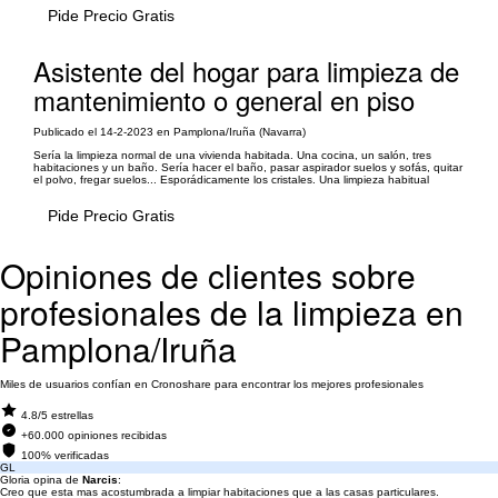
Pide Precio Gratis
Asistente del hogar para limpieza de
mantenimiento o general en piso
Publicado el 14-2-2023 en Pamplona/Iruña (Navarra)
Sería la limpieza normal de una vivienda habitada. Una cocina, un salón, tres
habitaciones y un baño. Sería hacer el baño, pasar aspirador suelos y sofás, quitar
el polvo, fregar suelos... Esporádicamente los cristales. Una limpieza habitual
Pide Precio Gratis
Opiniones de clientes sobre
profesionales de la limpieza en
Pamplona/Iruña
Miles de usuarios confían en Cronoshare para encontrar los mejores profesionales
4.8/5 estrellas
+60.000 opiniones recibidas
100% verificadas
GL
Gloria opina de
Narcis
:
Creo que esta mas acostumbrada a limpiar habitaciones que a las casas particulares.