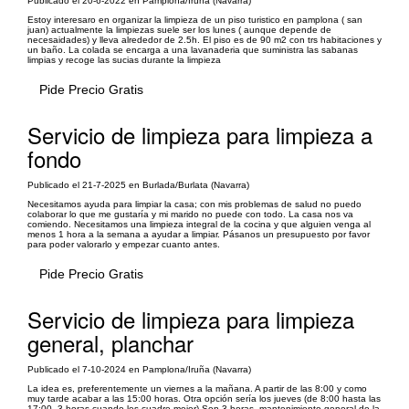
Publicado el 20-6-2022 en Pamplona/Iruña (Navarra)
Estoy interesaro en organizar la limpieza de un piso turistico en pamplona ( san
juan) actualmente la limpiezas suele ser los lunes ( aunque depende de
necesaidades) y lleva alrededor de 2.5h. El piso es de 90 m2 con trs habitaciones y
un baño. La colada se encarga a una lavanaderia que suministra las sabanas
limpias y recoge las sucias durante la limpieza
Pide Precio Gratis
Servicio de limpieza para limpieza a
fondo
Publicado el 21-7-2025 en Burlada/Burlata (Navarra)
Necesitamos ayuda para limpiar la casa; con mis problemas de salud no puedo
colaborar lo que me gustaría y mi marido no puede con todo. La casa nos va
comiendo. Necesitamos una limpieza integral de la cocina y que alguien venga al
menos 1 hora a la semana a ayudar a limpiar. Pásanos un presupuesto por favor
para poder valorarlo y empezar cuanto antes.
Pide Precio Gratis
Servicio de limpieza para limpieza
general, planchar
Publicado el 7-10-2024 en Pamplona/Iruña (Navarra)
La idea es, preferentemente un viernes a la mañana. A partir de las 8:00 y como
muy tarde acabar a las 15:00 horas. Otra opción sería los jueves (de 8:00 hasta las
17:00. 3 horas cuando les cuadre mejor) Son 3 horas, mantenimiento general de la