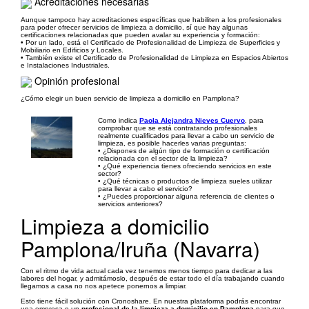
Acreditaciones necesarias
Aunque tampoco hay acreditaciones específicas que habiliten a los profesionales
para poder ofrecer servicios de limpieza a domicilio, sí que hay algunas
certificaciones relacionadas que pueden avalar su experiencia y formación:
• Por un lado, está el Certificado de Profesionalidad de Limpieza de Superficies y
Mobiliario en Edificios y Locales.
• También existe el Certificado de Profesionalidad de Limpieza en Espacios Abiertos
e Instalaciones Industriales.
Opinión profesional
¿Cómo elegir un buen servicio de limpieza a domicilio en Pamplona?
Como indica
Paola Alejandra Nieves Cuervo
, para
comprobar que se está contratando profesionales
realmente cualificados para llevar a cabo un servicio de
limpieza, es posible hacerles varias preguntas:
• ¿Dispones de algún tipo de formación o certificación
relacionada con el sector de la limpieza?
• ¿Qué experiencia tienes ofreciendo servicios en este
sector?
• ¿Qué técnicas o productos de limpieza sueles utilizar
para llevar a cabo el servicio?
• ¿Puedes proporcionar alguna referencia de clientes o
servicios anteriores?
Limpieza a domicilio
Pamplona/Iruña (Navarra)
Con el ritmo de vida actual cada vez tenemos menos tiempo para dedicar a las
labores del hogar, y admitámoslo, después de estar todo el día trabajando cuando
llegamos a casa no nos apetece ponernos a limpiar.
Esto tiene fácil solución con Cronoshare. En nuestra plataforma podrás encontrar
una empresa o un
profesional de la limpieza a domicilio en Pamplona
para que