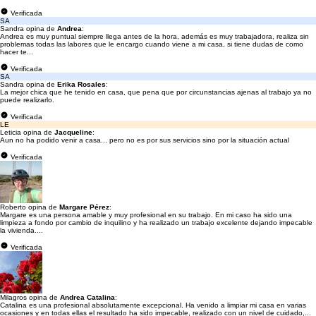
Verificada
SA
Sandra opina de
Andrea
:
Andrea es muy puntual siempre llega antes de la hora, además es muy trabajadora, realiza sin
problemas todas las labores que le encargo cuando viene a mi casa, si tiene dudas de como
hacer te...
Verificada
SA
Sandra opina de
Erika Rosales
:
La mejor chica que he tenido en casa, que pena que por circunstancias ajenas al trabajo ya no
puede realizarlo.
Verificada
LE
Leticia opina de
Jacqueline
:
Aun no ha podido venir a casa... pero no es por sus servicios sino por la situación actual
Verificada
Roberto opina de
Margare Pérez
:
Margare es una persona amable y muy profesional en su trabajo. En mi caso ha sido una
limpieza a fondo por cambio de inquilino y ha realizado un trabajo excelente dejando impecable
la vivienda....
Verificada
Milagros opina de
Andrea Catalina
:
Catalina es una profesional absolutamente excepcional. Ha venido a limpiar mi casa en varias
ocasiones y en todas ellas el resultado ha sido impecable, realizado con un nivel de cuidado,...