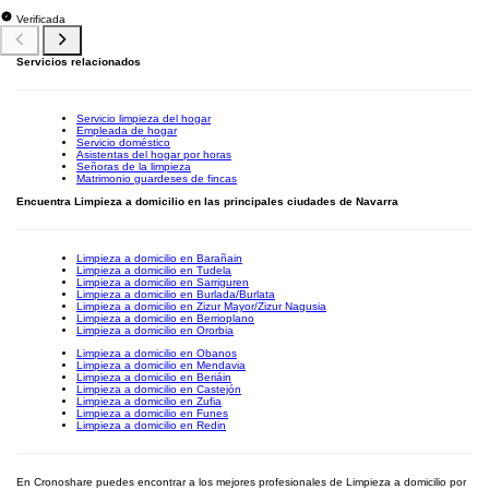
Verificada
Servicios relacionados
Servicio limpieza del hogar
Empleada de hogar
Servicio doméstico
Asistentas del hogar por horas
Señoras de la limpieza
Matrimonio guardeses de fincas
Encuentra Limpieza a domicilio en las principales ciudades de Navarra
Limpieza a domicilio en Barañain
Limpieza a domicilio en Tudela
Limpieza a domicilio en Sarriguren
Limpieza a domicilio en Burlada/Burlata
Limpieza a domicilio en Zizur Mayor/Zizur Nagusia
Limpieza a domicilio en Berrioplano
Limpieza a domicilio en Ororbia
Limpieza a domicilio en Obanos
Limpieza a domicilio en Mendavia
Limpieza a domicilio en Beriáin
Limpieza a domicilio en Castejón
Limpieza a domicilio en Zufia
Limpieza a domicilio en Funes
Limpieza a domicilio en Redin
En Cronoshare puedes encontrar a los mejores profesionales de Limpieza a domicilio por