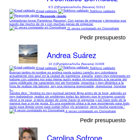
9,5 (2)
Pamplona/Iruña (Navarra) 31012
Email validado
Teléfono validado
Responde rápido
Limpiadoras hogar Pamplona (Navarra). Con ganas de empezar y demostrar que
puedo dar mucho de mi y con muchas ganas de empezar.
11 veces contratado en Cronoshare
Pedir presupuesto
Andrea Suárez
10 (1)
Pamplona/Iruña (Navarra) 31008
Email validado
Teléfono validado
Buenas tardes mi nombre es andrea paola suárez carreño soy colombiana
actualmente vivo aquí en la ciudad de pamplona, españa, estoy muy interesada en
trabajar con ustedes por esta misma razón realice mi postulación a la vacante del
cargo públicado me caracterizo por ser honrrada, proactiva y muy dinámica a la
hora de realizar mis labores, soy una persona responsable, respetuosa, honesta
y...
Sandra dice:
"Andrea es muy puntual siempre llega antes de la hora, además es
muy trabajadora, realiza sin problemas todas las labores que le encargo cuando
viene a mi casa, si tiene dudas de como hacer te pregunta y así hace todo de la
manera que a mi me gusta. Es una excelente chica a la que recomiendo para todo,
tanto para limpiar como para cuidar niños y/o ancianos, tiene mucha paciencia."
4 veces contratado en Cronoshare
Pedir presupuesto
Carolina Sofrone