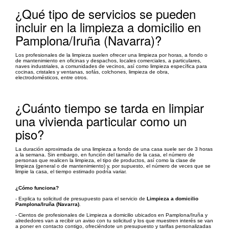
¿Qué tipo de servicios se pueden
incluir en la limpieza a domicilio en
Pamplona/Iruña (Navarra)?
Los profesionales de la limpieza suelen ofrecer una limpieza por horas, a fondo o
de mantenimiento en oficinas y despachos, locales comerciales, a particulares,
naves industriales, a comunidades de vecinos, así como limpieza específica para
cocinas, cristales y ventanas, sofás, colchones, limpieza de obra,
electrodomésticos, entre otros.
¿Cuánto tiempo se tarda en limpiar
una vivienda particular como un
piso?
La duración aproximada de una limpieza a fondo de una casa suele ser de 3 horas
a la semana. Sin embargo, en función del tamaño de la casa, el número de
personas que realicen la limpieza, el tipo de productos, así como la clase de
limpieza (general o de mantenimiento) y, por supuesto, el número de veces que se
limpie la casa, el tiempo estimado podría variar.
¿Cómo funciona?
- Explica tu solicitud de presupuesto para el servicio de
Limpieza a domicilio
Pamplona/Iruña (Navarra)
.
- Cientos de profesionales de Limpieza a domicilio ubicados en Pamplona/Iruña y
alrededores van a recibir un aviso con tu solicitud y los que muestren interés se van
a poner en contacto contigo, ofreciéndote un presupuesto y tarifas personalizadas