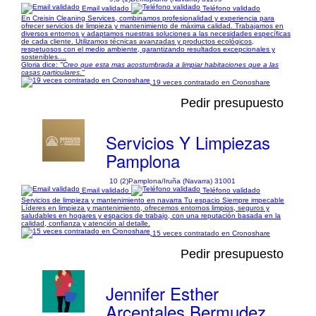
Email validado
Teléfono validado
En Creisin Cleaning Services, combinamos profesionalidad y experiencia para
ofrecer servicios de limpieza y mantenimiento de máxima calidad. Trabajamos en
diversos entornos y adaptamos nuestras soluciones a las necesidades específicas
de cada cliente. Utilizamos técnicas avanzadas y productos ecológicos,
respetuosos con el medio ambiente, garantizando resultados excepcionales y
sostenibles....
Gloria dice:
"Creo que esta mas acostumbrada a limpiar habitaciones que a las
casas particulares."
19 veces contratado en Cronoshare
Pedir presupuesto
Servicios Y Limpiezas
Pamplona
10 (2)
Pamplona/Iruña (Navarra) 31001
Email validado
Teléfono validado
Servicios de limpieza y mantenimiento en navarra Tu espacio Siempre impecable
Líderes en limpieza y mantenimiento, ofrecemos entornos limpios, seguros y
saludables en hogares y espacios de trabajo, con una reputación basada en la
calidad, confianza y atención al detalle.
15 veces contratado en Cronoshare
Pedir presupuesto
Jennifer Esther
Arcentales Bermudez