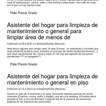
casa (3 habitaciones, cocina, salón y dos baños) y planchado. Vivo sólo en casa,
por lo que no hay mucha cosa.
Pide Precio Gratis
Asistente del hogar para limpieza de
mantenimiento o general para
limpiar área de menos de
Publicado el 19-4-2022 en Burlada/Burlata (Navarra)
Hola busco alguien que venga cada 15 dias 3 horas , yo teletrabajo y necesito que
vaya poniendo al dia la casa, estamos en proceso de medio mudanza( divorcio) , y
que vaya manteniendo las cosas y luego yo me voy encargando de las tareas
pendientes **** es ripagaina***
Pide Precio Gratis
Asistente del hogar para limpieza de
mantenimiento o general en piso
Publicado el 14-4-2023 en Pamplona/Iruña (Navarra)
Somos un piso de 4 personas y un gato, buscando limpieza general de zonas
comunes (2 baños, cocina, salón y pasillo), una vez a la semana. El horario sería
durante el día, y nos vendría bien cualquief día de la semana. No queremos
limpieza de las habitaciones personales.