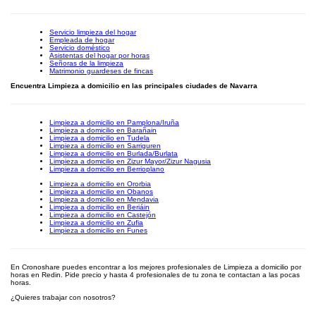
Servicio limpieza del hogar
Empleada de hogar
Servicio doméstico
Asistentas del hogar por horas
Señoras de la limpieza
Matrimonio guardeses de fincas
Encuentra Limpieza a domicilio en las principales ciudades de Navarra
Limpieza a domicilio en Pamplona/Iruña
Limpieza a domicilio en Barañain
Limpieza a domicilio en Tudela
Limpieza a domicilio en Sarriguren
Limpieza a domicilio en Burlada/Burlata
Limpieza a domicilio en Zizur Mayor/Zizur Nagusia
Limpieza a domicilio en Berrioplano
Limpieza a domicilio en Ororbia
Limpieza a domicilio en Obanos
Limpieza a domicilio en Mendavia
Limpieza a domicilio en Beriáin
Limpieza a domicilio en Castejón
Limpieza a domicilio en Zufia
Limpieza a domicilio en Funes
En Cronoshare puedes encontrar a los mejores profesionales de Limpieza a domicilio por
horas en Redin. Pide precio y hasta 4 profesionales de tu zona te contactan a las pocas
horas.
¿Quieres trabajar con nosotros?