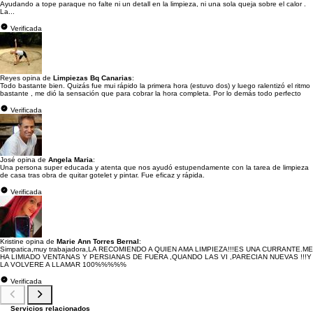
Ayudando a tope paraque no falte ni un detall en la limpieza, ni una sola queja sobre el calor .
La...
Verificada
Reyes opina de
Limpiezas Bq Canarias
:
Todo bastante bien. Quizás fue mui rápido la primera hora (estuvo dos) y luego ralentizó el ritmo
bastante , me dió la sensación que para cobrar la hora completa. Por lo demás todo perfecto
Verificada
José opina de
Angela Maria
:
Una persona super educada y atenta que nos ayudó estupendamente con la tarea de limpieza
de casa tras obra de quitar gotelet y pintar. Fue eficaz y rápida.
Verificada
Kristine opina de
Marie Ann Torres Bernal
:
Simpatica,muy trabajadora,LA RECOMIENDO A QUIEN AMA LIMPIEZA!!!ES UNA CURRANTE.ME
HA LIMIADO VENTANAS Y PERSIANAS DE FUERA ,QUANDO LAS VI ,PARECIAN NUEVAS !!!Y
LA VOLVERE A LLAMAR 100%%%%%
Verificada
Servicios relacionados