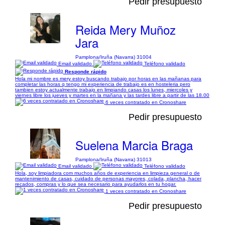
Pedir presupuesto
Reida Mery Muñoz
Jara
Pamplona/Iruña (Navarra) 31004
Email validado
Teléfono validado
Responde rápido
Hola mi nombre es mery estoy buscando trabajo por horas en las mañanas para
completar las horas q tengo mi experiencia de trabajo es en hosteleria pero
tambien estoy actualmente trabajo en limpiando casas los lunes, miercoles y
viernes libre los jueves y martes en la mañana y las tardes libre a partir de las 18.00
6 veces contratado en Cronoshare
Pedir presupuesto
Suelena Marcia Braga
Pamplona/Iruña (Navarra) 31013
Email validado
Teléfono validado
Hola, soy limpiadora com muchos años de experiencia en limpieza general o de
mantenimiento de casas, cuidado de personas mayores, colada, plancha, hacer
recados, compras y lo que sea necesario para ayudarlos en tu hogar.
1 veces contratado en Cronoshare
Pedir presupuesto