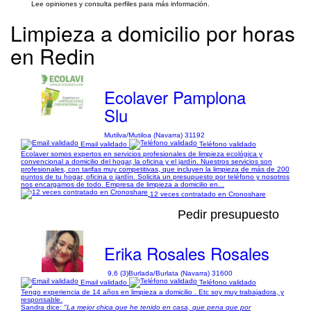
Lee opiniones y consulta perfiles para más información.
Limpieza a domicilio por horas
en Redin
Ecolaver Pamplona
Slu
Mutilva/Mutiloa (Navarra) 31192
Email validado
Teléfono validado
Ecolaver somos expertos en servicios profesionales de limpieza ecológica y
convencional a domicilio del hogar, la oficina y el jardín. Nuestros servicios son
profesionales, con tarifas muy competitivas, que incluyen la limpieza de más de 200
puntos de tu hogar, oficina o jardín. Solicita un presupuesto por teléfono y nosotros
nos encargamos de todo. Empresa de limpieza a domicilio en...
12 veces contratado en Cronoshare
Pedir presupuesto
Erika Rosales Rosales
9,6 (3)
Burlada/Burlata (Navarra) 31600
Email validado
Teléfono validado
Tengo experiencia de 14 años en limpieza a domicilio . Etc soy muy trabajadora, y
responsable.
Sandra dice:
"La mejor chica que he tenido en casa, que pena que por