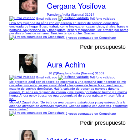
Gergana Yosifova
Pamplona/Iruña (Navarra) 31014
Email validado
Teléfono validado
Hola soy mujer de 34 años con experiencia en sector de servicio domestico-
empleada de hogar. Busco trabajo como limpieza en casas, pisos, chales, bares o
portales. Soy persona muy trabajadora, seria y responsable. Me ofresco por horas,
por dias o fines de semana. Tambien tengo coche. Gracias
4 veces contratado en Cronoshare
Pedir presupuesto
Aura Achim
10 (2)
Pamplona/Iruña (Navarra) 31009
Email validado
Teléfono validado
Me presento aquí con el deseo de encontrar a una persona que necesite de mis
cuidados, mi cariño, mi responsabilidad y las ganas de hacer las cosas bien en
materie de servicio doméstico. Había cuidado de personas mayores durante
durante 11 años en régimen de interna y me alegro por haberlo hecho y a mucha
honra. Ahora estoy buscando otra oportunidad de poder trabajar y hacer feliz a
las...
Miguel A Zuasti dice:
"Se trata de una persona trabajadora y muy entregada a la
labor de atencion de personas mayores. Cuando trabajo con nosotros, estubimos
encantados"
2 veces contratado en Cronoshare
Pedir presupuesto