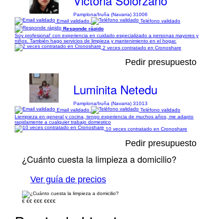
Victoria Solorzano
Pamplona/Iruña (Navarra) 31006
Email validado
Teléfono validado
Responde rápido
Soy profesional' con experiencia en cuidado especializado a personas mayores y
niños. También hago servicios de limpieza y mantenimiento en el hogar.
2 veces contratado en Cronoshare
Pedir presupuesto
Luminita Netedu
Pamplona/Iruña (Navarra) 31013
Email validado
Teléfono validado
Liempieza en general y cocina, tengo experiencia de muchos años, me adapto
rapidamente a cualquier trabajo domestico
10 veces contratado en Cronoshare
Pedir presupuesto
¿Cuánto cuesta la limpieza a domicilio?
Ver guía de precios
€
€€
€€€
€€€€