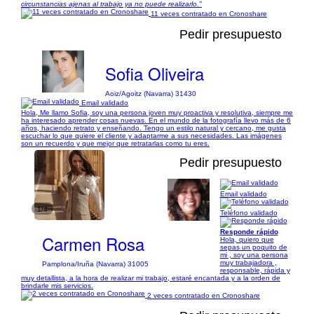
circunstancias ajenas al trabajo ya no puede realizarlo."
11 veces contratado en Cronoshare
Pedir presupuesto
Sofia Oliveira
Aoiz/Agoitz (Navarra) 31430
Email validado
Hola, Me llamo Sofia, soy una persona joven muy proactiva y resolutiva, siempre me
ha interesado aprender cosas nuevas. En el mundo de la fotografía llevo más de 6
años, haciendo retrato y enseñando. Tengo un estilo natural y cercano, me gusta
escuchar lo que quiere el cliente y adaptarme a sus necesidades. Las imágenes
son un recuerdo y que mejor que retratarlas como tu eres.
Pedir presupuesto
Email validado
1/4
Teléfono validado
Responde rápido
Carmen Rosa
Hola, quiero que
sepas un poquito de
mi , soy una persona
muy trabajadora ,
Pamplona/Iruña (Navarra) 31005
responsable, rápida y
muy detallista, a la hora de realizar mi trabajo, estaré encantada y a la orden de
brindarle mis servicios.
2 veces contratado en Cronoshare