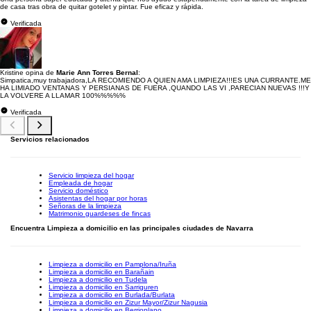
de casa tras obra de quitar gotelet y pintar. Fue eficaz y rápida.
Verificada
Kristine opina de
Marie Ann Torres Bernal
:
Simpatica,muy trabajadora,LA RECOMIENDO A QUIEN AMA LIMPIEZA!!!ES UNA CURRANTE.ME
HA LIMIADO VENTANAS Y PERSIANAS DE FUERA ,QUANDO LAS VI ,PARECIAN NUEVAS !!!Y
LA VOLVERE A LLAMAR 100%%%%%
Verificada
Servicios relacionados
Servicio limpieza del hogar
Empleada de hogar
Servicio doméstico
Asistentas del hogar por horas
Señoras de la limpieza
Matrimonio guardeses de fincas
Encuentra Limpieza a domicilio en las principales ciudades de Navarra
Limpieza a domicilio en Pamplona/Iruña
Limpieza a domicilio en Barañain
Limpieza a domicilio en Tudela
Limpieza a domicilio en Sarriguren
Limpieza a domicilio en Burlada/Burlata
Limpieza a domicilio en Zizur Mayor/Zizur Nagusia
Limpieza a domicilio en Berrioplano