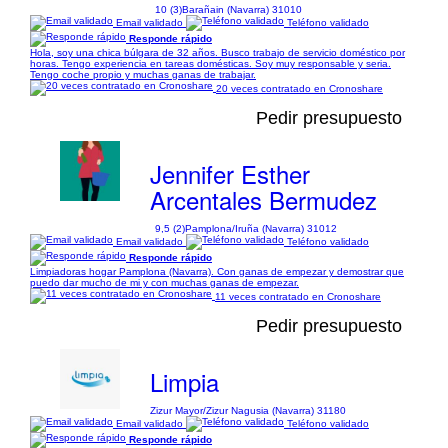
10 (3)
Barañain (Navarra) 31010
Email validado
Teléfono validado
Responde rápido
Hola, soy una chica búlgara de 32 años. Busco trabajo de servicio doméstico por
horas. Tengo experiencia en tareas domésticas. Soy muy responsable y seria.
Tengo coche propio y muchas ganas de trabajar.
20 veces contratado en Cronoshare
Pedir presupuesto
Jennifer Esther
Arcentales Bermudez
9,5 (2)
Pamplona/Iruña (Navarra) 31012
Email validado
Teléfono validado
Responde rápido
Limpiadoras hogar Pamplona (Navarra). Con ganas de empezar y demostrar que
puedo dar mucho de mi y con muchas ganas de empezar.
11 veces contratado en Cronoshare
Pedir presupuesto
Limpia
Zizur Mayor/Zizur Nagusia (Navarra) 31180
Email validado
Teléfono validado
Responde rápido