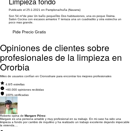
Limpieza fondo
Publicado el 25-1-2021 en Pamplona/Iruña (Navarra)
Son 54 m°de piso Un baño pequeñito Dos habitaxiones, una es peque ñisima.
Salon Cocina con escasos armarios Y terraza una un cuadradito y otra estrecha un
poco mas grande.
Pide Precio Gratis
Opiniones de clientes sobre
profesionales de la limpieza en
Ororbia
Miles de usuarios confían en Cronoshare para encontrar los mejores profesionales
4.8/5 estrellas
+60.000 opiniones recibidas
100% verificadas
Roberto opina de
Margare Pérez
:
Margare es una persona amable y muy profesional en su trabajo. En mi caso ha sido una
limpieza a fondo por cambio de inquilino y ha realizado un trabajo excelente dejando impecable
la vivienda....