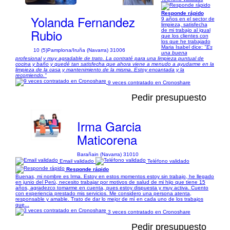
Responde rápido
Yolanda Fernandez
9 años en el sector de
limpieza, satisfecha
Rubio
de mi trabajo al igual
que los clientes con
los que he trabajado
Maria Isabel dice:
"Es
10 (5)
Pamplona/Iruña (Navarra) 31006
una buena
profesional y muy agradable de trato. La contraté para una limpieza puntual de
cocina y baño y quedé tan satisfecha que ahora viene a menudo a ayudarme en la
limpieza de la casa y mantenimiento de la misma. Estoy encantada y la
recomiendo."
9 veces contratado en Cronoshare
Pedir presupuesto
Irma Garcia
Maticorena
Barañain (Navarra) 31010
Email validado
Teléfono validado
Responde rápido
Buenas, mi nombre es Irma. Estoy en estos momentos estoy sin trabajo, he llegado
en junio del Perú, necesito trabajar por motivos de salud de mi hijo que tiene 15
años, agradezco tomarme en cuenta, pues estoy dispuesta y muy activa. Cuento
con experiencia prestado mis servicios. Me considero una persona atenta,
responsable y amable. Trato de dar lo mejor de mí en cada uno de los trabajos
que...
3 veces contratado en Cronoshare
Pedir presupuesto