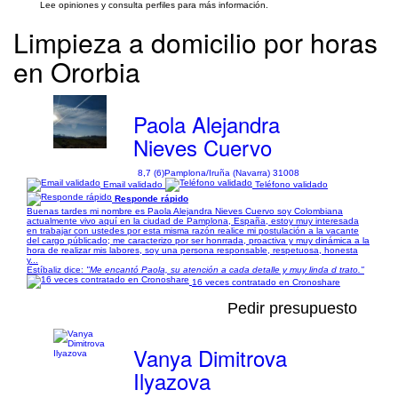
Lee opiniones y consulta perfiles para más información.
Limpieza a domicilio por horas
en Ororbia
Paola Alejandra
Nieves Cuervo
8,7 (6)
Pamplona/Iruña (Navarra) 31008
Email validado
Teléfono validado
Responde rápido
Buenas tardes mi nombre es Paola Alejandra Nieves Cuervo soy Colombiana
actualmente vivo aquí en la ciudad de Pamplona, España, estoy muy interesada
en trabajar con ustedes por esta misma razón realice mi postulación a la vacante
del cargo públicado; me caracterizo por ser honrrada, proactiva y muy dinámica a la
hora de realizar mis labores, soy una persona responsable, respetuosa, honesta
y...
Estíbaliz dice:
"Me encantó Paola, su atención a cada detalle y muy linda d trato."
16 veces contratado en Cronoshare
Pedir presupuesto
Vanya Dimitrova
Ilyazova