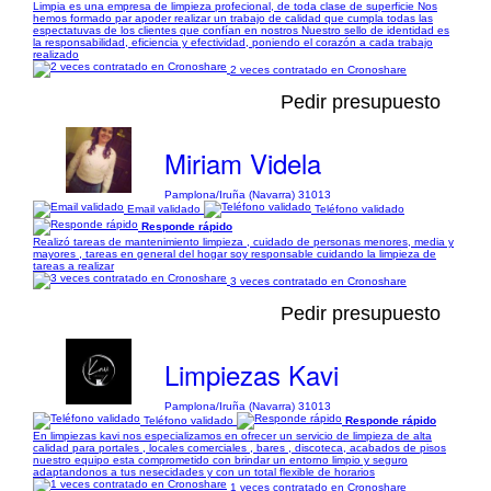
Limpia es una empresa de limpieza profecional, de toda clase de superficie Nos
hemos formado par apoder realizar un trabajo de calidad que cumpla todas las
espectatuvas de los clientes que confían en nostros Nuestro sello de identidad es
la responsabilidad, eficiencia y efectividad, poniendo el corazón a cada trabajo
realizado
2 veces contratado en Cronoshare
Pedir presupuesto
Miriam Videla
Pamplona/Iruña (Navarra) 31013
Email validado
Teléfono validado
Responde rápido
Realizó tareas de mantenimiento limpieza , cuidado de personas menores, media y
mayores , tareas en general del hogar soy responsable cuidando la limpieza de
tareas a realizar
3 veces contratado en Cronoshare
Pedir presupuesto
Limpiezas Kavi
Pamplona/Iruña (Navarra) 31013
Teléfono validado
Responde rápido
En limpiezas kavi nos especializamos en ofrecer un servicio de limpieza de alta
calidad para portales , locales comerciales , bares , discoteca, acabados de pisos
nuestro equipo esta comprometido con brindar un entorno limpio y seguro
adaptandonos a tus nesecidades y con un total flexible de horarios
1 veces contratado en Cronoshare