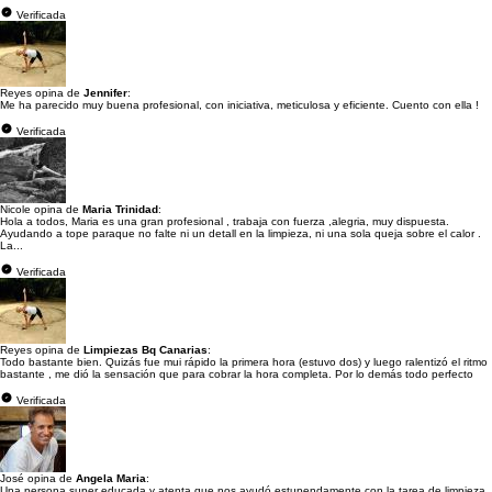
Verificada
Reyes opina de
Jennifer
:
Me ha parecido muy buena profesional, con iniciativa, meticulosa y eficiente. Cuento con ella !
Verificada
Nicole opina de
Maria Trinidad
:
Hola a todos, Maria es una gran profesional , trabaja con fuerza ,alegria, muy dispuesta.
Ayudando a tope paraque no falte ni un detall en la limpieza, ni una sola queja sobre el calor .
La...
Verificada
Reyes opina de
Limpiezas Bq Canarias
:
Todo bastante bien. Quizás fue mui rápido la primera hora (estuvo dos) y luego ralentizó el ritmo
bastante , me dió la sensación que para cobrar la hora completa. Por lo demás todo perfecto
Verificada
José opina de
Angela Maria
:
Una persona super educada y atenta que nos ayudó estupendamente con la tarea de limpieza