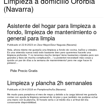
Limpieza a domicilio Ororbia
(Navarra)
Asistente del hogar para limpieza a
fondo, limpieza de mantenimiento o
general para limpia
Publicado el 22-8-2023 en Zizur Mayor/Zizur Nagusia (Navarra)
Hola, ahora mismo me gustaría una limpieza a fondo de cocina, baños y cristales.
Es una vivienda nueva está todo bastante bien pero queremos hacerle una
limpieza profunda. Y no tenemos mucho tiempo! tiene bastantes cristales pero son
grandes y lisos sin mucha complicación…! a posteriori necesitaré más cosas y
quizás un par de días a la semana de mantenimiento! pero me urge hacer lo
primero!...
Pide Precio Gratis
Limpieza y plancha 2h semanales
Publicado el 24-4-2018 en Pamplona/Iruña (Navarra)
Me mudo para pamplona el mes de mayo y debido a la carga laboral me gustaría
contar con ayuda la limpieza semanal de mi piso y que también me pudiese echar
una mano con la plancha. El horario sería o al medio día o al final del día
consonante disponibilidad.