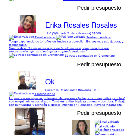
Pedir presupuesto
Erika Rosales Rosales
9,6 (3)
Burlada/Burlata (Navarra) 31600
Email validado
Teléfono validado
Tengo experiencia de 14 años en limpieza a domicilio . Etc soy muy trabajadora, y
responsable.
Sandra dice:
"La mejor chica que he tenido en casa, que pena que por
circunstancias ajenas al trabajo ya no puede realizarlo."
11 veces contratado en Cronoshare
Pedir presupuesto
Ok
Puente la Reina/Gares (Navarra) 31100
Email validado
Experiencia en limpieza profesional de tapicerías (sofás, colchones, sillas y coches)
con maquinaria especializada. También realizo limpieza general y pos obra. Trabajo
con puntualidad y atención al detalle. Atiendo en Pamplona, Navarra y Zaragoza
Pedir presupuesto
Email validado
1/14
Teléfono validado