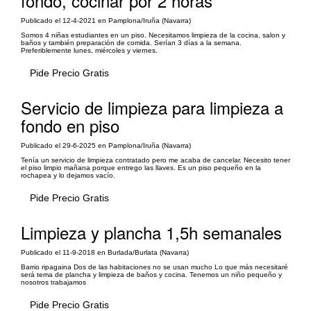
fondo, cocinar por 2 horas
Publicado el 12-4-2021 en Pamplona/Iruña (Navarra)
Somos 4 niñas estudiantes en un piso. Necesitamos limpieza de la cocina, salon y
baños y también preparación de comida. Serían 3 días a la semana.
Preferiblemente lunes, miércoles y viernes.
Pide Precio Gratis
Servicio de limpieza para limpieza a
fondo en piso
Publicado el 29-6-2025 en Pamplona/Iruña (Navarra)
Tenía un servicio de limpieza contratado pero me acaba de cancelar. Necesito tener
el piso limpio mañana porque entrego las llaves. Es un piso pequeño en la
rochapea y lo dejamos vacío.
Pide Precio Gratis
Limpieza y plancha 1,5h semanales
Publicado el 11-9-2018 en Burlada/Burlata (Navarra)
Barrio ripagaina Dos de las habitaciones no se usan mucho Lo que más necesitaré
será tema de plancha y limpieza de baños y cocina. Tenemos un niño pequeño y
nosotros trabajamos
Pide Precio Gratis