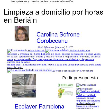
Lee opiniones y consulta perfiles para más información.
Limpieza a domicilio por horas
en Beriáin
Carolina Sofrone
Corobceanu
10 (12)
Zulueta (Navarra) 31470
Email validado
Teléfono validado
Servicios y limpieza por horas Labores de aseo, servicio de limpieza y oficios varios
en casas, apartamentos, oficina y locales Persona responsable, honesta, detaista,
sería y comprometida. Soy una persona dinamica con iniciativa y dispuesta a
cumplir con mi labor.
Beatriz dice:
"Encantados con ella. Viene a casa dos veces por semana y da gusto
como la deja."
10 veces contratado en Cronoshare
Pedir presupuesto
Email validado
1/2
Teléfono validado
Ecolaver somos
expertos en servicios
Ecolaver Pamplona
profesionales de
limpieza ecológica y
convencional a