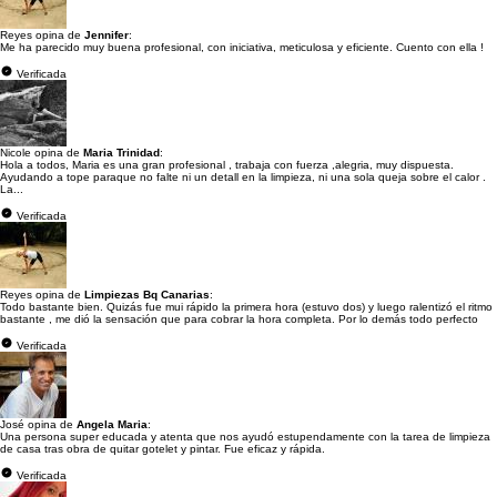
Reyes opina de
Jennifer
:
Me ha parecido muy buena profesional, con iniciativa, meticulosa y eficiente. Cuento con ella !
Verificada
Nicole opina de
Maria Trinidad
:
Hola a todos, Maria es una gran profesional , trabaja con fuerza ,alegria, muy dispuesta.
Ayudando a tope paraque no falte ni un detall en la limpieza, ni una sola queja sobre el calor .
La...
Verificada
Reyes opina de
Limpiezas Bq Canarias
:
Todo bastante bien. Quizás fue mui rápido la primera hora (estuvo dos) y luego ralentizó el ritmo
bastante , me dió la sensación que para cobrar la hora completa. Por lo demás todo perfecto
Verificada
José opina de
Angela Maria
:
Una persona super educada y atenta que nos ayudó estupendamente con la tarea de limpieza
de casa tras obra de quitar gotelet y pintar. Fue eficaz y rápida.
Verificada