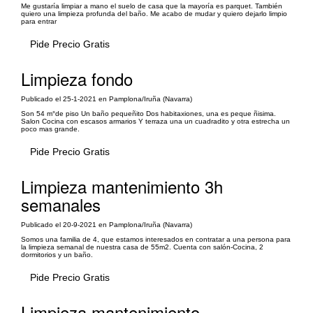
Me gustaría limpiar a mano el suelo de casa que la mayoría es parquet. También
quiero una limpieza profunda del baño. Me acabo de mudar y quiero dejarlo limpio
para entrar
Pide Precio Gratis
Limpieza fondo
Publicado el 25-1-2021 en Pamplona/Iruña (Navarra)
Son 54 m°de piso Un baño pequeñito Dos habitaxiones, una es peque ñisima.
Salon Cocina con escasos armarios Y terraza una un cuadradito y otra estrecha un
poco mas grande.
Pide Precio Gratis
Limpieza mantenimiento 3h
semanales
Publicado el 20-9-2021 en Pamplona/Iruña (Navarra)
Somos una familia de 4, que estamos interesados en contratar a una persona para
la limpieza semanal de nuestra casa de 55m2. Cuenta con salón-Cocina, 2
dormitorios y un baño.
Pide Precio Gratis
Limpieza mantenimiento