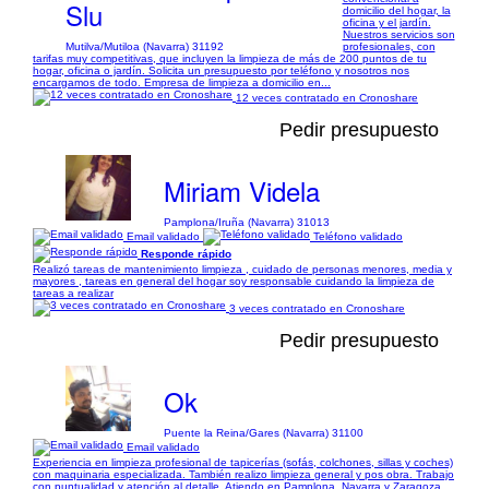
Slu
domicilio del hogar, la
oficina y el jardín.
Nuestros servicios son
Mutilva/Mutiloa (Navarra) 31192
profesionales, con
tarifas muy competitivas, que incluyen la limpieza de más de 200 puntos de tu
hogar, oficina o jardín. Solicita un presupuesto por teléfono y nosotros nos
encargamos de todo. Empresa de limpieza a domicilio en...
12 veces contratado en Cronoshare
Pedir presupuesto
Miriam Videla
Pamplona/Iruña (Navarra) 31013
Email validado
Teléfono validado
Responde rápido
Realizó tareas de mantenimiento limpieza , cuidado de personas menores, media y
mayores , tareas en general del hogar soy responsable cuidando la limpieza de
tareas a realizar
3 veces contratado en Cronoshare
Pedir presupuesto
Ok
Puente la Reina/Gares (Navarra) 31100
Email validado
Experiencia en limpieza profesional de tapicerías (sofás, colchones, sillas y coches)
con maquinaria especializada. También realizo limpieza general y pos obra. Trabajo
con puntualidad y atención al detalle. Atiendo en Pamplona, Navarra y Zaragoza