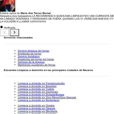
Kristine opina de
Marie Ann Torres Bernal
:
Simpatica,muy trabajadora,LA RECOMIENDO A QUIEN AMA LIMPIEZA!!!ES UNA CURRANTE.ME
HA LIMIADO VENTANAS Y PERSIANAS DE FUERA ,QUANDO LAS VI ,PARECIAN NUEVAS !!!Y
LA VOLVERE A LLAMAR 100%%%%%
Verificada
Servicios relacionados
Servicio limpieza del hogar
Empleada de hogar
Servicio doméstico
Asistentas del hogar por horas
Señoras de la limpieza
Matrimonio guardeses de fincas
Encuentra Limpieza a domicilio en las principales ciudades de Navarra
Limpieza a domicilio en Pamplona/Iruña
Limpieza a domicilio en Barañain
Limpieza a domicilio en Tudela
Limpieza a domicilio en Sarriguren
Limpieza a domicilio en Burlada/Burlata
Limpieza a domicilio en Zizur Mayor/Zizur Nagusia
Limpieza a domicilio en Berrioplano
Limpieza a domicilio en Ororbia
Limpieza a domicilio en Obanos
Limpieza a domicilio en Mendavia
Limpieza a domicilio en Castejón