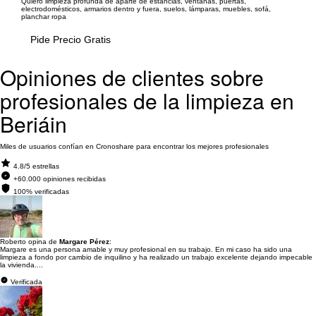
Quiero limpieza profunda de aparte de estancias, ventanas, puertas,
electrodomésticos, armarios dentro y fuera, suelos, lámparas, muebles, sofá,
planchar ropa
Pide Precio Gratis
Opiniones de clientes sobre
profesionales de la limpieza en
Beriáin
Miles de usuarios confían en Cronoshare para encontrar los mejores profesionales
4.8/5 estrellas
+60.000 opiniones recibidas
100% verificadas
Roberto opina de
Margare Pérez
:
Margare es una persona amable y muy profesional en su trabajo. En mi caso ha sido una
limpieza a fondo por cambio de inquilino y ha realizado un trabajo excelente dejando impecable
la vivienda....
Verificada