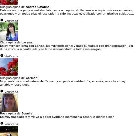
Milagros opina de
Andrea Catalina
:
Catalina es una profesional absolutamente excepcional. Ha venido a limpiar mi casa en varias
ocasiones y en todas ellas el resultado ha sido impecable, realizado con un nivel de cuidado,...
Verificada
Clara opina de
Larysa
:
Estoy muy contenta con Larysa. Es muy profesional y hace su trabajo con grandedicación. Sin
duda volvería a contratarla y se la he recomendado a todos mis amigos.
Verificada
Milagros opina de
Carmen
:
Muy contenta con el trabajo de Carmen y su profesionalidad. Es, además, una chica muy
amable y respetuosa
Verificada
Rosa opina de
Joselis
:
Es muy trabajadora y me va a poder ayudar a mantener la casa y la plancha bien
Verificada