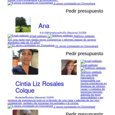
9 veces contratado en Cronoshare
Pedir presupuesto
Ana
9,8 (3)
Pamplona/Iruña (Navarra) 31006
Email validado
Teléfono validado
Soy una mujer muy rápida tengo experiencia y informes trabajo de servicio
doméstico más de 10 año!!
21 veces contratado en Cronoshare
Pedir presupuesto
Email validado
1/1
Teléfono validado
Soy una mujer
trabajadora,
Cintia Liz Rosales
responsable con
mucha experiencia en
limpiezas de oficinas,
Colque
casas y cuidados de
personas mayores
además de tener
Burlada/Burlata (Navarra) 31600
disponibilidad y ser
persona de experiencia total en el llevado de una casa y además de ser muy
competente, también me encantan los animales y la cocina.
1 veces contratado en Cronoshare
Pedir presupuesto