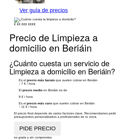
Ver guía de precios
€
€€
€€€
€€€€
Precio de Limpieza a
domicilio en Beriáin
¿Cuánto cuesta un servicio de
Limpieza a domicilio en Beriáin?
Es el
precio más barato
que suelen cobrar en Beriáin
↓
7 €
/
hora
El
precio medio
en Beriáin es de
9 €
/
hora
Es el
precio más caro
que suelen cobrar en Beriáin
↑
11 €
/
hora
El precio final depende de varios factores clave. Recomendamos pedir
presupuestos personalizados a profesionales de tu zona.
es gratis y sin compromiso