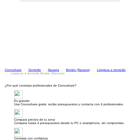
Cronoshare
Domicilio
Navarra
Beriáin (Navarra)
Limpieza a domicilio
Limpieza a domicilio Beriáin (Navarra)
¿Por qué contratar profesionales de Cronoshare?
Es gratuito
Usa Cronoshare gratis: recibe presupuestos y contacta con 4 profesionales.
Compara precios de tu zona
Compara hasta 4 presupuestos desde tu PC o smartphone, sin compromiso.
Contrata con confianza