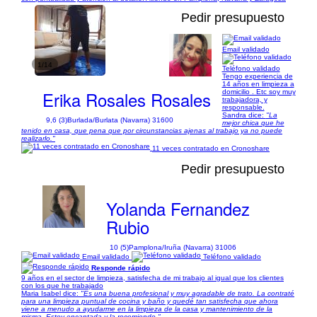
Pedir presupuesto
Email validado
1/14
Teléfono validado
Tengo experiencia de
14 años en limpieza a
Erika Rosales Rosales
domicilio . Etc soy muy
trabajadora, y
responsable.
Sandra dice:
"La
9,6 (3)
Burlada/Burlata (Navarra) 31600
mejor chica que he
tenido en casa, que pena que por circunstancias ajenas al trabajo ya no puede
realizarlo."
11 veces contratado en Cronoshare
Pedir presupuesto
Yolanda Fernandez
Rubio
10 (5)
Pamplona/Iruña (Navarra) 31006
Email validado
Teléfono validado
Responde rápido
9 años en el sector de limpieza, satisfecha de mi trabajo al igual que los clientes
con los que he trabajado
Maria Isabel dice:
"Es una buena profesional y muy agradable de trato. La contraté
para una limpieza puntual de cocina y baño y quedé tan satisfecha que ahora
viene a menudo a ayudarme en la limpieza de la casa y mantenimiento de la
misma. Estoy encantada y la recomiendo."