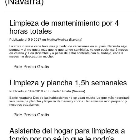
(Navarra)
Limpieza de mantenimiento por 4
horas totales
Publicado el 5-9-2017 en Mutilva/Mutiloa (Navarra)
La chica q suele venir lleva mes y medio de vacaciones en su país. Necesito algo
puntual y si me gusta mas que lo que tengo cambiaría, ya que suele irse 2 meses
en verano y 1 en diciembre y a pesar de estar contenta con su trabajo, esos 3
meses me descuadran mucho.
Pide Precio Gratis
Limpieza y plancha 1,5h semanales
Publicado el 11-9-2018 en Burlada/Burlata (Navarra)
Barrio ripagaina Dos de las habitaciones no se usan mucho Lo que más necesitaré
será tema de plancha y limpieza de baños y cocina. Tenemos un niño pequeño y
nosotros trabajamos
Pide Precio Gratis
Asistente del hogar para limpieza a
fondo por no sé lo que le podría