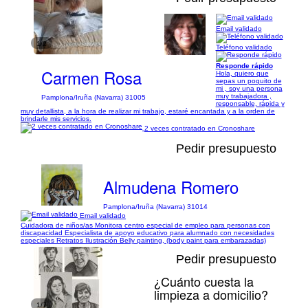
Email validado
1/2
Teléfono validado
Responde rápido
Carmen Rosa
Hola, quiero que
sepas un poquito de
mi , soy una persona
muy trabajadora ,
Pamplona/Iruña (Navarra) 31005
responsable, rápida y
muy detallista, a la hora de realizar mi trabajo, estaré encantada y a la orden de
brindarle mis servicios.
2 veces contratado en Cronoshare
Pedir presupuesto
Almudena Romero
Pamplona/Iruña (Navarra) 31014
Email validado
Cuidadora de niños/as Monitora centro especial de empleo para personas con
discapacidad Especialista de apoyo educativo para alumnado con necesidades
especiales Retratos Ilustración Belly painting, (body paint para embarazadas)
Pedir presupuesto
¿Cuánto cuesta la
limpieza a domicilio?
1/7