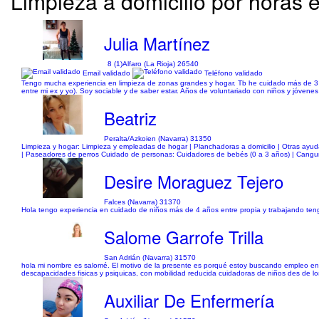
Limpieza a domicilio por horas 
Julia Martínez
8 (1)
Alfaro (La Rioja) 26540
Email validado
Teléfono validado
Tengo mucha experiencia en limpieza de zonas grandes y hogar. Tb he cuidado más de 3 año
entre mi ex y yo). Soy sociable y de saber estar. Años de voluntariado con niños y jóvene
Beatriz
Peralta/Azkoien (Navarra) 31350
Limpieza y hogar: Limpieza y empleadas de hogar | Planchadoras a domicilio | Otras ayuda
| Paseadores de perros Cuidado de personas: Cuidadores de bebés (0 a 3 años) | Cangur
Desire Moraguez Tejero
Falces (Navarra) 31370
Hola tengo experiencia en cuidado de niños más de 4 años entre propia y trabajando teng
Salome Garrofe Trilla
San Adrián (Navarra) 31570
hola mi nombre es salomé. El motivo de la presente es porqué estoy buscando empleo en s
descapacidades fisicas y psiquicas, con mobilidad reducida cuidadoras de niños des de lo
Auxiliar De Enfermería