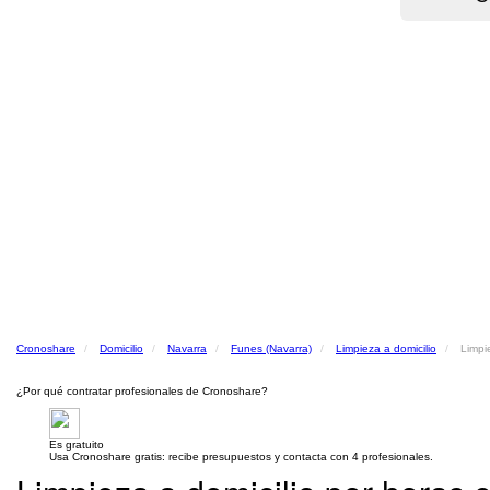
Cronoshare
Domicilio
Navarra
Funes (Navarra)
Limpieza a domicilio
Limpi
¿Por qué contratar profesionales de Cronoshare?
Es gratuito
Usa Cronoshare gratis: recibe presupuestos y contacta con 4 profesionales.