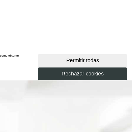
sí como obtener
más