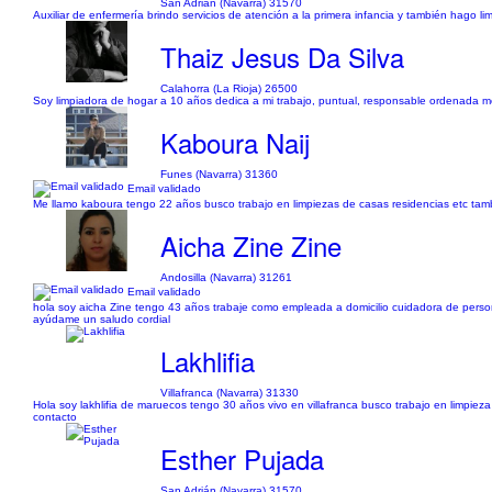
San Adrián (Navarra) 31570
Auxiliar de enfermería brindo servicios de atención a la primera infancia y también hago 
Thaiz Jesus Da Silva
Calahorra (La Rioja) 26500
Soy limpiadora de hogar a 10 años dedica a mi trabajo, puntual, responsable ordenada me
Kaboura Naij
Funes (Navarra) 31360
Email validado
Me llamo kaboura tengo 22 años busco trabajo en limpiezas de casas residencias etc tamb
Aicha Zine Zine
Andosilla (Navarra) 31261
Email validado
hola soy aicha Zine tengo 43 años trabaje como empleada a domicilio cuidadora de person
ayúdame un saludo cordial
Lakhlifia
Villafranca (Navarra) 31330
Hola soy lakhlifia de maruecos tengo 30 años vivo en villafranca busco trabajo en limpi
contacto
Esther Pujada
San Adrián (Navarra) 31570