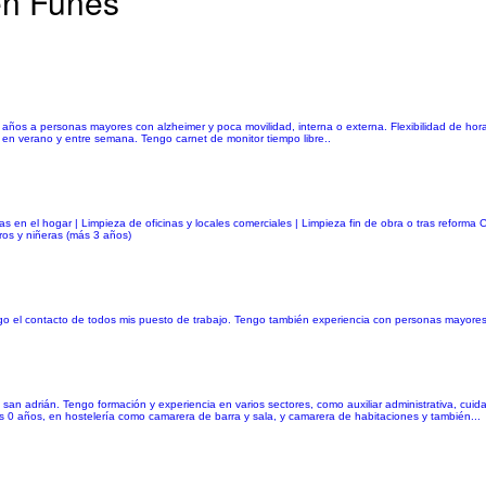
en Funes
s a personas mayores con alzheimer y poca movilidad, interna o externa. Flexibilidad de horari
s en verano y entre semana. Tengo carnet de monitor tiempo libre..
s en el hogar | Limpieza de oficinas y locales comerciales | Limpieza fin de obra o tras reform
os y niñeras (más 3 años)
o el contacto de todos mis puesto de trabajo. Tengo también experiencia con personas mayores 
an adrián. Tengo formación y experiencia en varios sectores, como auxiliar administrativa, cu
s 0 años, en hostelería como camarera de barra y sala, y camarera de habitaciones y también...