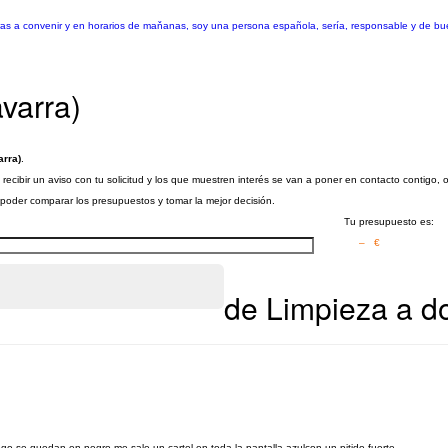
 horas a convenir y en horarios de maňanas, soy una persona española, sería, responsable y de bu
varra)
arra)
.
ecibir un aviso con tu solicitud y los que muestren interés se van a poner en contacto contigo, 
a poder comparar los presupuestos y tomar la mejor decisión.
Tu presupuesto es:
– €
de Limpieza a do
uego se quedan en negro me sale un cartel en toda la pantalla azulcon un pitido fuerte