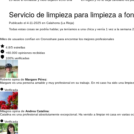
Servicio de limpieza para limpieza a fo
Publicado el 4-11-2025 en Calahorra (La Rioja)
Todas estas cosas se podría hablar, ya teníamos a una chica y venía 1 vez a la seman
Miles de usuarios confían en Cronoshare para encontrar los mejores profesionales
4.8/5 estrellas
+60.000 opiniones recibidas
100% verificadas
Roberto opina de
Margare Pérez
:
Margare es una persona amable y muy profesional en su trabajo. En mi caso ha sido una limpieza 
Verificada
Milagros opina de
Andrea Catalina
:
Catalina es una profesional absolutamente excepcional. Ha venido a limpiar mi casa en varias oca
Verificada