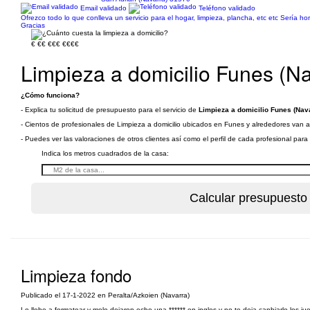
Email validado
Teléfono validado
Ofrezco todo lo que conlleva un servicio para el hogar, limpieza, plancha, etc etc Sería
Gracias
€
€€
€€€
€€€€
Limpieza a domicilio Funes (Na
¿Cómo funciona?
- Explica tu solicitud de presupuesto para el servicio de
Limpieza a domicilio Funes (Nav
- Cientos de profesionales de Limpieza a domicilio ubicados en Funes y alrededores van a r
- Puedes ver las valoraciones de otros clientes así como el perfil de cada profesional par
Indica los metros cuadrados de la casa:
Limpieza fondo
Publicado el 17-1-2022 en Peralta/Azkoien (Navarra)
Lo llebe a formatear y melo dejaron echo una ****** en ingles y no te deja canbiarlo los j