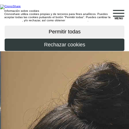
Información sobre cookies
Cronoshare utiliza cookies propias y de terceros para fines analíticos. Puedes
aceptar todas las cookies pulsando el botón “Permitir todas”. Puedes cambiar la
MENU
configuración
, y/o rechazar, así como obtener
más información
.