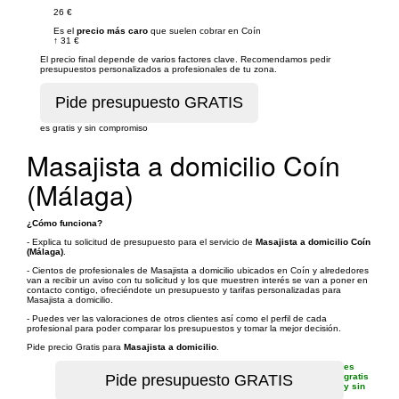
26 €
Es el
precio más caro
que suelen cobrar en Coín
↑
31 €
El precio final depende de varios factores clave. Recomendamos pedir
presupuestos personalizados a profesionales de tu zona.
es gratis y sin compromiso
Masajista a domicilio Coín
(Málaga)
¿Cómo funciona?
- Explica tu solicitud de presupuesto para el servicio de
Masajista a domicilio Coín
(Málaga)
.
- Cientos de profesionales de Masajista a domicilio ubicados en Coín y alrededores
van a recibir un aviso con tu solicitud y los que muestren interés se van a poner en
contacto contigo, ofreciéndote un presupuesto y tarifas personalizadas para
Masajista a domicilio.
- Puedes ver las valoraciones de otros clientes así como el perfil de cada
profesional para poder comparar los presupuestos y tomar la mejor decisión.
Pide precio Gratis para
Masajista a domicilio
.
es
gratis
y sin