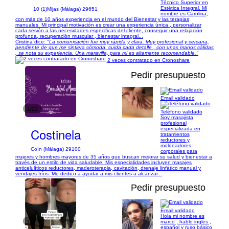
Técnico Superior en
Estética Integral. Mi
10 (1)
Mijas (Málaga) 29651
nombre es Carolina,
con más de 10 años experiencia en el mundo del Bienestar y las terapias
manuales. Mi principal motivación es crear una experiencia única , personalizar
cada sesión a las necesidades especificas del cliente, conseguir una relajación
profunda, recuperación muscular , bienestar integral...
Cristina dice:
"La comunicación fue muy rápida y clara. Muy profesional y cercana,
pendiente de que me sintiera cómoda, cuida cada detalle , con unas manos cálidas
, se nota su experiencia. Una maravilla, para mi es altamente recomendable."
2 veces contratado en Cronoshare
Pedir presupuesto
Email validado
1/22
Teléfono validado
Soy masajista
profesional
Costinela
especializada en
tratamientos
reductores y
moldeadores
Coín (Málaga) 29100
corporales para
mujeres y hombres mayores de 35 años que buscan mejorar su salud y bienestar a
través de un estilo de vida saludable. Mis especialidades incluyen masajes
anticelulíticos reductores, maderoterapia, cavitación, drenaje linfático manual y
vendajes fríos. Me dedico a ayudar a mis clientes a alcanzar...
Pedir presupuesto
Email validado
Hola mi nombre es
1/4
marco , hablo ingles ,
español y ruso básico