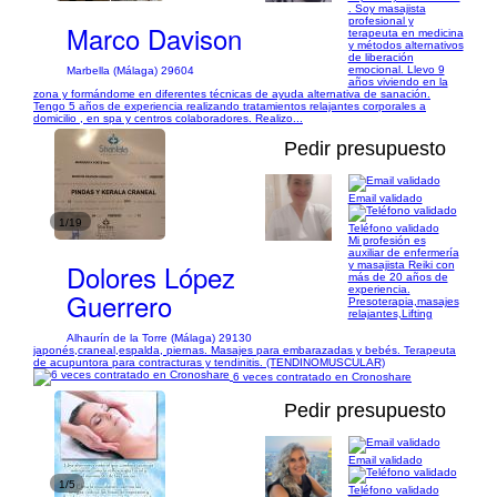
. Soy masajista
profesional y
Marco Davison
terapeuta en medicina
y métodos alternativos
de liberación
emocional. Llevo 9
Marbella (Málaga) 29604
años viviendo en la
zona y formándome en diferentes técnicas de ayuda alternativa de sanación.
Tengo 5 años de experiencia realizando tratamientos relajantes corporales a
domicilio , en spa y centros colaboradores. Realizo...
Pedir presupuesto
Email validado
1/19
Teléfono validado
Mi profesión es
auxiliar de enfermería
Dolores López
y masajista Reiki con
más de 20 años de
experiencia.
Guerrero
Presoterapia,masajes
relajantes,Lifting
Alhaurín de la Torre (Málaga) 29130
japonés,craneal,espalda, piernas. Masajes para embarazadas y bebés. Terapeuta
de acupuntora para contracturas y tendinitis. (TENDINOMUSCULAR)
6 veces contratado en Cronoshare
Pedir presupuesto
Email validado
1/5
Teléfono validado