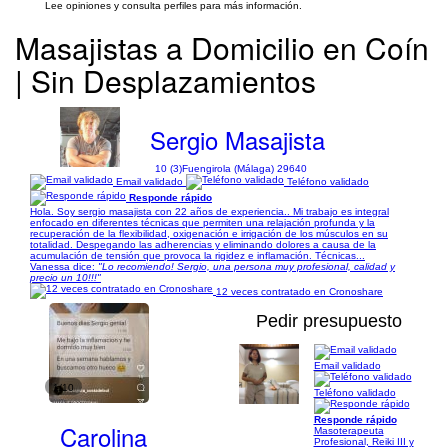
Lee opiniones y consulta perfiles para más información.
Masajistas a Domicilio en Coín
| Sin Desplazamientos
Sergio Masajista
10 (3)
Fuengirola (Málaga) 29640
Email validado
Teléfono validado
Responde rápido
Hola. Soy sergio masajista con 22 años de experiencia.. Mi trabajo es integral
enfocado en diferentes técnicas que permiten una relajación profunda y la
recuperación de la flexibilidad, oxigenación e irrigación de los músculos en su
totalidad. Despegando las adherencias y eliminando dolores a causa de la
acumulación de tensión que provoca la rigidez e inflamación. Técnicas...
Vanessa dice:
"Lo recomiendo! Sergio, una persona muy profesional, calidad y
precio un 10!!!"
12 veces contratado en Cronoshare
Pedir presupuesto
Email validado
1/10
Teléfono validado
Responde rápido
Carolina
Masoterapeuta
Profesional, Reiki III y