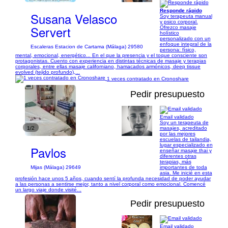
Responde rápido
Susana Velasco
Soy terapeuta manual
y psico corporal.
Servert
Ofrezco masaje
holístico
personalizado con un
enfoque integral de la
Escaleras Estacion de Cartama (Málaga) 29580
persona: físico,
mental, emocional, energético... En el que la presencia y el toque consciente son
protagonistas. Cuento con experiencia en distintas técnicas de masaje y terapias
corporales, entre ellas masaje californiano, hamacados armónicos, deep tissue
evolved (tejido profundo),...
1 veces contratado en Cronoshare
Pedir presupuesto
Email validado
Soy un terapeuta de
1/2
masajes, acreditado
por las mejores
escuelas de tailandia,
lugar especializado en
Pavlos
enseñar masaje thai y
diferentes otras
terapias, más
importantes de toda
Mijas (Málaga) 29649
asia. Me inicié en esta
profesión hace unos 5 años, cuando sentí la profunda necesidad de poder ayudar
a las personas a sentirse mejor, tanto a nivel corporal como emocional. Comencé
un largo viaje donde visité...
Pedir presupuesto
Email validado