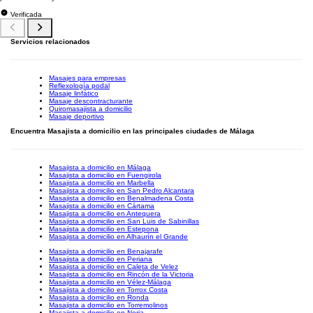
Verificada
Servicios relacionados
Masajes para empresas
Reflexología podal
Masaje linfático
Masaje descontracturante
Quiromasajista a domicilio
Masaje deportivo
Encuentra Masajista a domicilio en las principales ciudades de Málaga
Masajista a domicilio en Málaga
Masajista a domicilio en Fuengirola
Masajista a domicilio en Marbella
Masajista a domicilio en San Pedro Alcantara
Masajista a domicilio en Benalmadena Costa
Masajista a domicilio en Cártama
Masajista a domicilio en Antequera
Masajista a domicilio en San Luis de Sabinillas
Masajista a domicilio en Estepona
Masajista a domicilio en Alhaurín el Grande
Masajista a domicilio en Benajarafe
Masajista a domicilio en Periana
Masajista a domicilio en Caleta de Velez
Masajista a domicilio en Rincón de la Victoria
Masajista a domicilio en Vélez-Málaga
Masajista a domicilio en Torrox Costa
Masajista a domicilio en Ronda
Masajista a domicilio en Torremolinos
Masajista a domicilio en Nerja