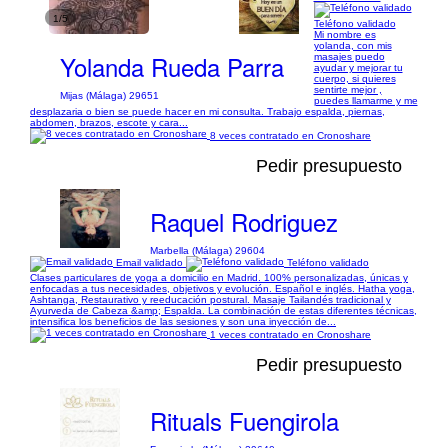
1/5
Teléfono validado
Mi nombre es
yolanda, con mis
Yolanda Rueda Parra
masajes puedo
ayudar y mejorar tu
cuerpo, si quieres
sentirte mejor ,
Mijas (Málaga) 29651
puedes llamarme y me
desplazaria o bien se puede hacer en mi consulta. Trabajo espalda, piernas,
abdomen, brazos, escote y cara...
8 veces contratado en Cronoshare
Pedir presupuesto
Raquel Rodriguez
Marbella (Málaga) 29604
Email validado
Teléfono validado
Clases particulares de yoga a domicilio en Madrid. 100% personalizadas, únicas y
enfocadas a tus necesidades, objetivos y evolución. Español e inglés. Hatha yoga,
Ashtanga, Restaurativo y reeducación postural. Masaje Tailandés tradicional y
Ayurveda de Cabeza &amp; Espalda. La combinación de estas diferentes técnicas,
intensifica los beneficios de las sesiones y son una inyección de...
1 veces contratado en Cronoshare
Pedir presupuesto
Rituals Fuengirola