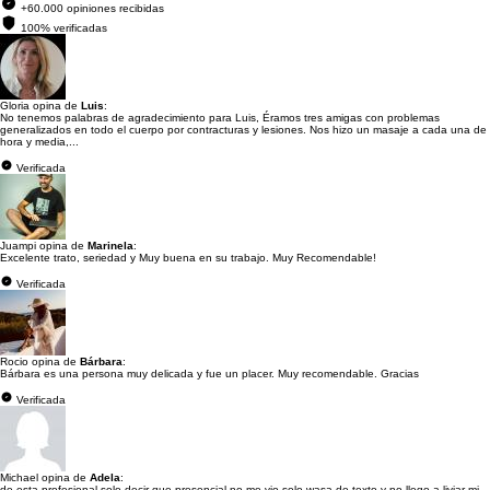
+60.000 opiniones recibidas
100% verificadas
Gloria opina de
Luis
:
No tenemos palabras de agradecimiento para Luis, Éramos tres amigas con problemas
generalizados en todo el cuerpo por contracturas y lesiones. Nos hizo un masaje a cada una de
hora y media,...
Verificada
Juampi opina de
Marinela
:
Excelente trato, seriedad y Muy buena en su trabajo. Muy Recomendable!
Verificada
Rocio opina de
Bárbara
:
Bárbara es una persona muy delicada y fue un placer. Muy recomendable. Gracias
Verificada
Michael opina de
Adela
:
de esta profesional solo decir que presencial no me vio solo wasa de texto y no llego a liviar mi