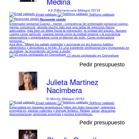
Medina
9,9 (5)
Benamocarra (Málaga) 29719
Email validado
Teléfono validado
Responde rápido
Entrenador personal Cuerpo - mente - consciencia Un entrenador personal cuerpo-
mente- conciencia, aborda mucho más que una tabla de ejercicios físicos
adecuados, más bien se dirige hacia la integración, la unidad del equipo. Nuestro
cuerpo como vehículo, nuestra mente como la unidad gestora y la conciencia
observadora y organizadora como el director de todo. Como entrenadora
personal...
Ana dice:
"Miriam ha sabido estimular y aconsejar en los buenos habitos
alimenticios y deportivos a mi hijo. Es una excelente profesional muy involucrada en
su trabajo, la recomiendo sin lugar a duda"
15 veces contratado en Cronoshare
Pedir presupuesto
Julieta Martinez
Nacimbera
El Morche (Málaga) 29793
Email validado
Teléfono validado
Especialista en masajes terapéuticos (alivio del dolor muscular), relajantes,
energéticos, piedras calientes y drenaje linfático. Relajar, sanar, descargar,
descontracturar, armonizar energías y puntos energéticos.
Pedir presupuesto