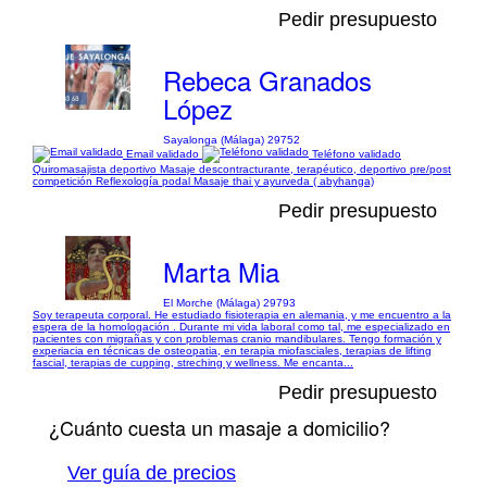
Pedir presupuesto
Rebeca Granados
López
Sayalonga (Málaga) 29752
Email validado
Teléfono validado
Quiromasajista deportivo Masaje descontracturante, terapéutico, deportivo pre/post
competición Reflexología podal Masaje thai y ayurveda ( abyhanga)
Pedir presupuesto
Marta Mia
El Morche (Málaga) 29793
Soy terapeuta corporal. He estudiado fisioterapia en alemania, y me encuentro a la
espera de la homologación . Durante mi vida laboral como tal, me especializado en
pacientes con migrañas y con problemas cranio mandibulares. Tengo formación y
experiacia en técnicas de osteopatia, en terapia miofasciales, terapias de lifting
fascial, terapias de cupping, streching y wellness. Me encanta...
Pedir presupuesto
¿Cuánto cuesta un masaje a domicilio?
Ver guía de precios