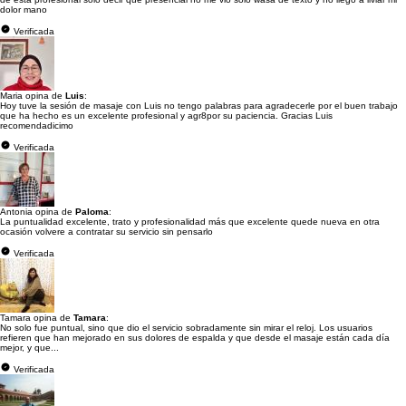
dolor mano
Verificada
Maria opina de
Luis
:
Hoy tuve la sesión de masaje con Luis no tengo palabras para agradecerle por el buen trabajo
que ha hecho es un excelente profesional y agr8por su paciencia. Gracias Luis
recomendadicimo
Verificada
Antonia opina de
Paloma
:
La puntualidad excelente, trato y profesionalidad más que excelente quede nueva en otra
ocasión volvere a contratar su servicio sin pensarlo
Verificada
Tamara opina de
Tamara
:
No solo fue puntual, sino que dio el servicio sobradamente sin mirar el reloj. Los usuarios
refieren que han mejorado en sus dolores de espalda y que desde el masaje están cada día
mejor, y que...
Verificada