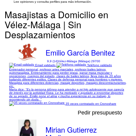
Lee opiniones y consulta perfiles para más información.
Masajistas a Domicilio en
Vélez-Málaga | Sin
Desplazamientos
Emilio García Benitez
9,9 (14)
Vélez-Málaga (Málaga) 29700
Email validado
Teléfono validado
Entrenador personal, profesor artes marciales, profesor bailes latinos,
quiromasajista. Entrenamiento para perder grasa, ganar masa muscular y
oposiciones, cuerpos del estado, clases de bailes latinos, lleva más de 20 años
bailando diferentes estilos. Clases de defensa personal para hombres y mujeres.
Masajista para diferentes dolencias, masaje deportivo, masajes descontracturantes,
etc.
María dice:
"Es la persona idónea para atender a mi hijo adolescente que carecía
de interés por la actividad física. Le ha motivado y ayudado a encontrar deportes
de su agrado. Emilio pone el alma y mucha experiencia en su trabajo, lo
recomiendo sin duda. "
35 veces contratado en Cronoshare
Pedir presupuesto
Mirian Gutierrez