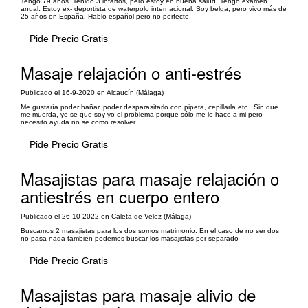
Tengo 79 años. Tenido 3 infartos, pero estoy en buena salud. Tengo examen
anual. Estoy ex- deportista de waterpolo internacional. Soy belga, pero vivo más de
25 años en España. Hablo español pero no perfecto.
Pide Precio Gratis
Masaje relajación o anti-estrés
Publicado el 16-9-2020 en Alcaucín (Málaga)
Me gustaría poder bañar, poder desparasitarlo con pipeta, cepillarla etc.. Sin que
me muerda, yo se que soy yo el problema porque sólo me lo hace a mi pero
necesito ayuda no se como resolver.
Pide Precio Gratis
Masajistas para masaje relajación o
antiestrés en cuerpo entero
Publicado el 26-10-2022 en Caleta de Velez (Málaga)
Buscamos 2 masajistas para los dos somos matrimonio. En el caso de no ser dos
no pasa nada también podemos buscar los masajistas por separado
Pide Precio Gratis
Masajistas para masaje alivio de