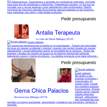
Soy fisioterapeuta. Tratamientos a domicilio por profesional colegiado. Consulta
para todo tipo de problemas o patologías. Tratamientos agudos, en los que se
necesite una o pocas sesiones como tratamientos más prolongados. Diseño
programa de ejercicios además de la terapia manual realizada en las sesiones,
para garantizar una mejor y más rápida evolución.
Pedir presupuesto
Antalia Terapeuta
La Cala del Moral (Málaga) 29720
Email validado
Soy terapeuta transpersonal centrada en el quiromasaje . Trabajo las principales
técnicas de masaje occidental y oriental, creando mis propios rituales de masaje
adaptándolo y personalizándolo según la necesidad de la persona . Todas mis
terapias y rituales de masaje se basan en el enfoque integral del paciente ,
trabajando cuerpo y mente al unísono . La medina ayurveda es la base principal...
Pedir presupuesto
Email validado
Me dedico a las
1/2
terapias corporales y
emocionales. El
cuerpo sufre y duele
por nuestros excesos
Gema Chica Palacios
inconscientes. Terapia
cráneo sacral, masaje,
masaje deportivo,
drenaje, reflexología
Benamocarra (Málaga) 29719
son herramientas que
permiten al cuerpo reactivarse, reacomodar y fortalecer sus funciones. Servicios a
domicilio.