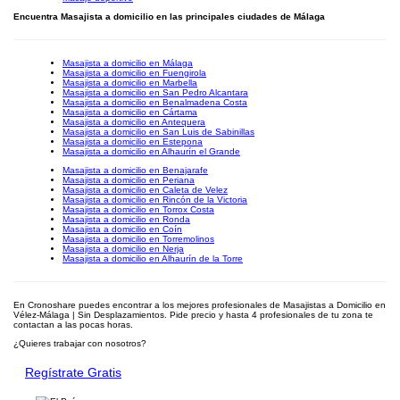
Encuentra Masajista a domicilio en las principales ciudades de Málaga
Masajista a domicilio en Málaga
Masajista a domicilio en Fuengirola
Masajista a domicilio en Marbella
Masajista a domicilio en San Pedro Alcantara
Masajista a domicilio en Benalmadena Costa
Masajista a domicilio en Cártama
Masajista a domicilio en Antequera
Masajista a domicilio en San Luis de Sabinillas
Masajista a domicilio en Estepona
Masajista a domicilio en Alhaurín el Grande
Masajista a domicilio en Benajarafe
Masajista a domicilio en Periana
Masajista a domicilio en Caleta de Velez
Masajista a domicilio en Rincón de la Victoria
Masajista a domicilio en Torrox Costa
Masajista a domicilio en Ronda
Masajista a domicilio en Coín
Masajista a domicilio en Torremolinos
Masajista a domicilio en Nerja
Masajista a domicilio en Alhaurín de la Torre
En Cronoshare puedes encontrar a los mejores profesionales de Masajistas a Domicilio en
Vélez-Málaga | Sin Desplazamientos. Pide precio y hasta 4 profesionales de tu zona te
contactan a las pocas horas.
¿Quieres trabajar con nosotros?
Regístrate Gratis