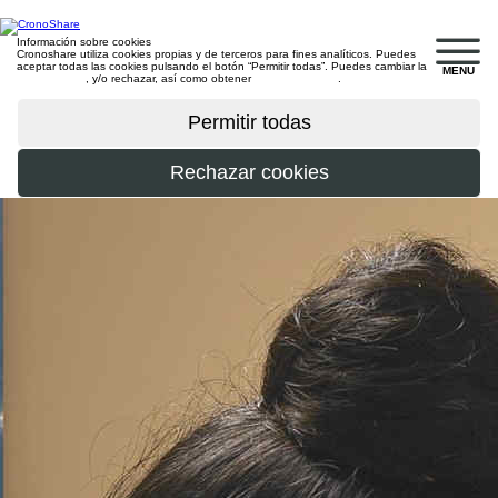
Información sobre cookies
Cronoshare utiliza cookies propias y de terceros para fines analíticos. Puedes
aceptar todas las cookies pulsando el botón “Permitir todas”. Puedes cambiar la
MENU
configuración
, y/o rechazar, así como obtener
más información
.