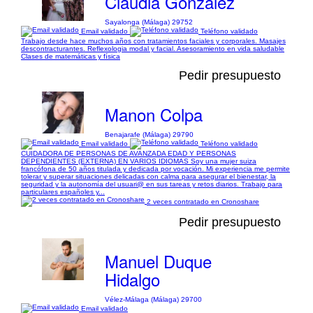
Claudia González
Sayalonga (Málaga) 29752
Email validado
Teléfono validado
Trabajo desde hace muchos años con tratamientos faciales y corporales. Masajes
descontracturantes. Reflexologia modal y facial. Asesoramiento en vida saludable
Clases de matemáticas y física
Pedir presupuesto
Manon Colpa
Benajarafe (Málaga) 29790
Email validado
Teléfono validado
CUIDADORA DE PERSONAS DE AVANZADA EDAD Y PERSONAS
DEPENDIENTES (EXTERNA) EN VARIOS IDIOMAS Soy una mujer suiza
francófona de 50 años titulada y dedicada por vocación. Mi experiencia me permite
tolerar y superar situaciones delicadas con calma para asegurar el bienestar, la
seguridad y la autonomía del usuari@ en sus tareas y retos diarios. Trabajo para
particulares españoles y...
2 veces contratado en Cronoshare
Pedir presupuesto
Manuel Duque
Hidalgo
Vélez-Málaga (Málaga) 29700
Email validado