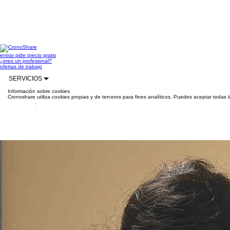
entrar
pide precio gratis
¿eres un profesional?
ofertas de trabajo
SERVICIOS
Información sobre cookies
Cronoshare utiliza cookies propias y de terceros para fines analíticos. Puedes aceptar todas 
información
.