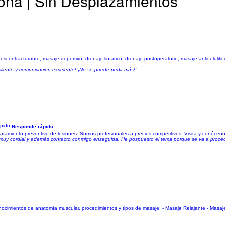
pona | Sin Desplazamientos
 descontracturante, masaje deportivo, drenaje linfatico, drenaje postoperatorio, masaje anticeluli
cliente y comunicacion excelente! ¡No se puede pedir más!"
Responde rápido
tratamiento preventivo de lesiones. Somos profesionales a precios competitivos. Visita y conóceno
e muy cordial y además contacto conmigo enseguida. He pospuesto el tema porque se va a proce
nocimientos de anatomía muscular, procedimientos y tipos de masaje: - Masaje Relajante - Masaje