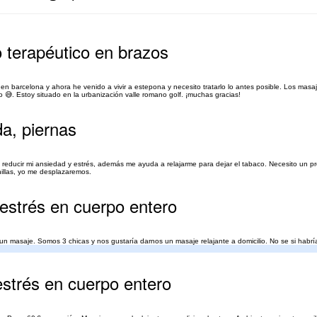
o terapéutico en brazos
 en barcelona y ahora he venido a vivir a estepona y necesito tratarlo lo antes posible. Los mas
😅. Estoy situado en la urbanización valle romano golf. ¡muchas gracias!
da, piernas
ito reducir mi ansiedad y estrés, además me ayuda a relajarme para dejar el tabaco. Necesito un 
nillas, yo me desplazaremos.
-estrés en cuerpo entero
 masaje. Somos 3 chicas y nos gustaría darnos un masaje relajante a domicilio. No se si habría
. Gracias
estrés en cuerpo entero