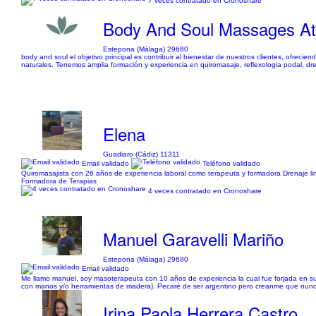
7 veces contratado en Cronoshare
Body And Soul Massages A
Estepona (Málaga) 29680
body and soul el objetivo principal es contribuir al bienestar de nuestros clientes, ofrec
naturales. Tenemos amplia formación y experiencia en quiromasaje, reflexologia podal, drena
Elena
Guadiaro (Cádiz) 11311
Email validado
Teléfono validado
Quiromasajista con 26 años de experiencia laboral como terapeuta y formadora Drenaje linfá
Formadora de Terapias
4 veces contratado en Cronoshare
Manuel Garavelli Mariño
Estepona (Málaga) 29680
Email validado
Me llamo manuel, soy masoterapeuta con 10 años de experiencia la cual fue forjada en su m
con manos y/o herramientas de madera). Pecaré de ser argentino pero creanme que nunc
Irina Paola Herrera Castro