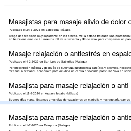
Masajistas para masaje alivio de dolor 
Publicado el 24-6-2025 en Estepona (Málaga)
Tengo una tendinitis muy importante en los brazos, me la estaba tratando una profesional
en barcelona eran de 90 minutos, 60 de sufrimiento y 30 de relax para compensar un póco 
Masaje relajación o antiestrés en espal
Publicado el 4-2-2025 en San Luis de Sabinillas (Málaga)
Por prescripción médica y después de sufrir una insuficiencia cardíaca y arritmias, neces
mensual o semanal, económico para acudir a un centro o vivienda particular. Vivo en sabi
Masajista para masaje relajación o anti
Publicado el 11-9-2020 en Atalaya Isdabe (Málaga)
Buenos días marta. Estamos unos días de vacaciones en marbella y nos gustaría darnos un
hacérnoslo los 3 a la vez. Mi teléfono es el ******* por si es mejor concertar cualquier cosa
Masajista para masaje relajación o anti
Publicado el 1-7-2025 en Estepona (Málaga)