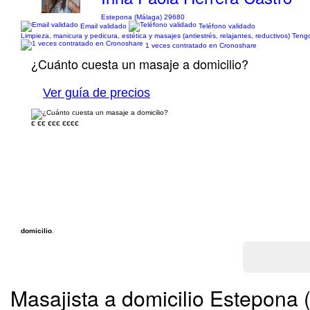
Estepona (Málaga) 29680
Email validado
Teléfono validado
Limpieza, manicura y pedicura, estética y masajes (antiestrés, relajantes, reductivos) Ten
1 veces contratado en Cronoshare
¿Cuánto cuesta un masaje a domicilio?
Ver guía de precios
€
€€
€€€
€€€€
domicilio
.
Masajista a domicilio Estepona 