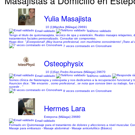
Masajistas a Domicilio en Este
Yulia Masajista
10 (1)
Manilva (Málaga) 29691
Email validado
Teléfono validado
Tengo el titulo de quiromasajista, tecnico de spa y esteticién. Realizo masajes relajantes,
tratamientos faciales personalizado. Consultar sin compromiso.
Hugo dice:
"¡Excepcional! ¡Muy buena profesional, con muchisimo conocimiento! ¡Trato al 
7 veces contratado en Cronoshare
Osteophysix
10 (1)
San Pedro Alcantara (Málaga) 29670
Email validado
Teléfono validado
Somos clínica de fisioterapia y osteopatia y nos dedicamos a la recuperación funcional y 
Asuncion dice:
"Me encanto , como profesional , se nota que conoce bien su trabajo, fu
sucede . "
8 veces contratado en Cronoshare
Hermes Lara
Estepona (Málaga) 29680
Email validado
Formado en Quiromasaje para el tratamiento de dolores y afecciones a nivel muscular. Co
Masaje para embarazo - Masaje abdominal - Masaje anticelulítico (Básico)