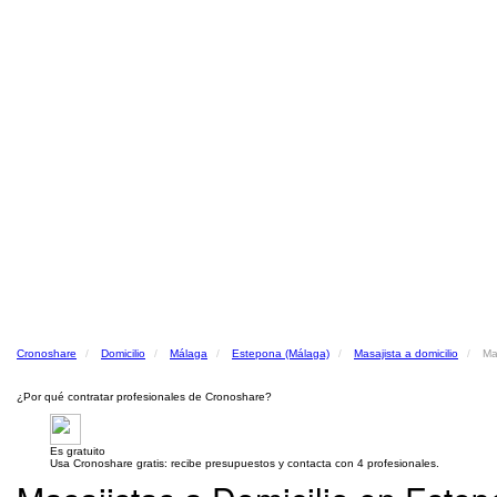
Cronoshare
Domicilio
Málaga
Estepona (Málaga)
Masajista a domicilio
Ma
¿Por qué contratar profesionales de Cronoshare?
Es gratuito
Usa Cronoshare gratis: recibe presupuestos y contacta con 4 profesionales.