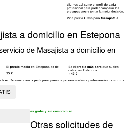
clientes así como el perfil de cada
profesional para poder comparar los
presupuestos y tomar la mejor decisión.
Pide precio Gratis para
Masajista a
ista a domicilio en Estepona
ervicio de Masajista a domicilio en
El
precio medio
en Estepona es de
Es el
precio más caro
que suelen
cobrar en Estepona
35 €
↑
45 €
es clave. Recomendamos pedir presupuestos personalizados a profesionales de tu zona.
es gratis y sin compromiso
Otras solicitudes de