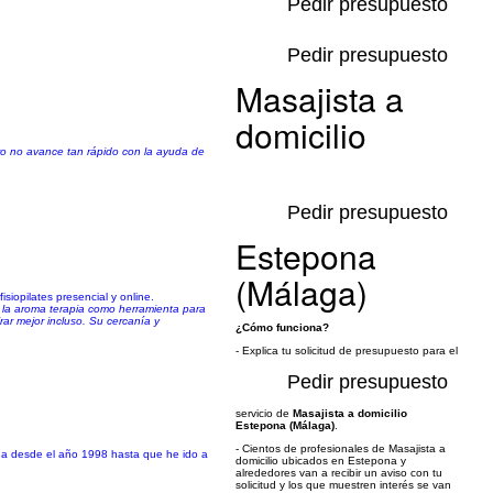
Pedir presupuesto
Pedir presupuesto
Masajista a
domicilio
ro no avance tan rápido con la ayuda de
Pedir presupuesto
Estepona
(Málaga)
isiopilates presencial y online.
ó la aroma terapia como herramienta para
ar mejor incluso. Su cercanía y
¿Cómo funciona?
- Explica tu solicitud de presupuesto para el
Pedir presupuesto
servicio de
Masajista a domicilio
Estepona (Málaga)
.
- Cientos de profesionales de Masajista a
ina desde el año 1998 hasta que he ido a
domicilio ubicados en Estepona y
alrededores van a recibir un aviso con tu
solicitud y los que muestren interés se van