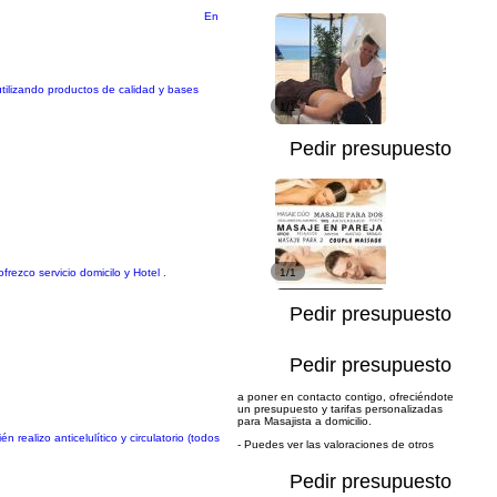
En
utilizando productos de calidad y bases
1/1
Pedir presupuesto
rezco servicio domicilo y Hotel .
1/1
Pedir presupuesto
Pedir presupuesto
a poner en contacto contigo, ofreciéndote
un presupuesto y tarifas personalizadas
para Masajista a domicilio.
ealizo anticelulítico y circulatorio (todos
- Puedes ver las valoraciones de otros
Pedir presupuesto