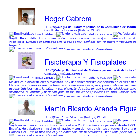
Roger Cabrera
10 (25)
Colegio de Fisioterapeutas de la Comunidad de Madri
Castillo de La Duquesa (Málaga) 29692
Email validado
Teléfono validado
Soy lic. En rehabilitacion, con formación en terapia manual, vendajes neuromusculares, kin
Alicia dice:
"Estamos encantados con Roger, es muy cariňoso con mi madre y muy profesion
Roger."
8 veces contratado en Cronoshare
Fisioterapia Y Fisiopilates
10 (5)
Colegio Profesional de Fisioterapeutas de Andalucía
- 
Cancelada (Málaga) 29688
Email validado
Teléfono validado
Me dedico a aliviar dolores y molestias. Soy una fisioterapeuta especialista en el bienestar
Claudia dice:
"Luisa es una profesional que transmite calma, paz, y amor. Me hizo un masa
que me indujera más a la calma, y con el detalle de saber en qué fase de mi ciclo me enc
amabilidad, su dulzura y paciencia para mi son cualidades preciosas de luisa. Gracias sie
2 veces contratado en Cronoshare
Martín Ricardo Aranda Figu
10 (1)
San Pedro Alcantara (Málaga) 29670
Email validado
Teléfono validado
Soy licenciado en educación física desde el año 2000 y entrenador personal desde 1993.
España. He trabajado en muchos gimnasios y con cientos de clientes privados. Soy una pe
Carmen dice:
"Me va bien con él, y ha entendido mis necesidades. Buen trato personal. G