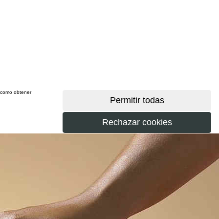
sí como obtener
más