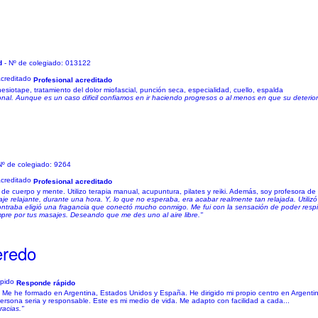
d
- Nº de colegiado: 013122
Profesional acreditado
esiotape, tratamiento del dolor miofascial, punción seca, especialidad, cuello, espalda
al. Aunque es un caso dificil confiamos en ir haciendo progresos o al menos en que su deterio
Nº de colegiado: 9264
Profesional acreditado
 de cuerpo y mente. Utilizo terapia manual, acupuntura, pilates y reiki. Además, soy profesora de f
je relajante, durante una hora. Y, lo que no esperaba, era acabar realmente tan relajada. Utiliz
ontraba eligió una fragancia que conectó mucho conmigo. Me fui con la sensación de poder respir
mpre por tus masajes. Deseando que me des uno al aire libre."
eredo
Responde rápido
 Me he formado en Argentina, Estados Unidos y España. He dirigido mi propio centro en Argent
rsona seria y responsable. Este es mi medio de vida. Me adapto con facilidad a cada...
racias."