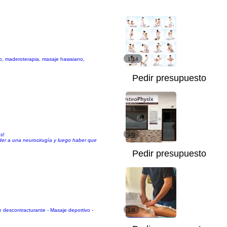
tico, maderoterapia, masaje hawaiano,
1/14
Pedir presupuesto
s!
1/9
der a una neurocirugía y luego haber que
Pedir presupuesto
 descontracturante - Masaje deportivo -
1/8