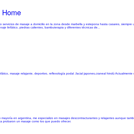
t Home
iendo servicios de masaje a domicilio en la zona desde marbella y estepona hasta casares, siempre 
je linfático, piedras calientes, bambuterapia y diferentes técnicas de...
tico, masaje relajante, deportivo, reflexología podal ,facial japones,craneal hindú Actualmente of
ayoría en argentina, me especializo en masajes descontracturantes y relajantes aunque también r
a probaron un masaje como los que puedo ofrecer.