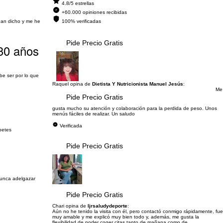
4.8/5 estrellas
+60.000 opiniones recibidas
han dicho y me he
100% verificadas
Pide Precio Gratis
 30 años
be ser por lo que
Raquel opina de
Dietista Y Nutricionista Manuel Jesús
:
Me
Pide Precio Gratis
gusta mucho su atención y colaboración para la perdida de peso. Unos
menús fáciles de realizar. Un saludo
Verificada
abetes
Pide Precio Gratis
nunca adelgazar
Pide Precio Gratis
Chari opina de
Ijrsaludydeporte
:
Aún no he tenido la visita con él, pero contactó conmigo rápidamente, fue
muy amable y me explicó muy bien todo y, además, me gusta la
flexibilidad de poder coger citas tanto de mañana como de...