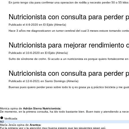
En junio tengo cita para confirmar una operacion de rodilla y necesito perder 50 o 55 kil
Nutricionista con consulta para perder 
Publicado el 4-9-2020 en El Ejido (Almería)
Hace 3 años me diagnosticaron un tumor cerebral del cual 3 meses estuve tomando cortiso
Nutricionista para mejorar rendimiento 
Publicado el 10-6-2020 en El Ejido (Almería)
Sufro de síndrome de crohn. Si acudo a un nutricionista es porque quiero fortalecerme e
Nutricionista con consulta para perder 
Publicado el 12-6-2021 en Santo Domingo (Almería)
Buenas pues quiero perder peso sobre todo lo q es grasa ya q práctico bicicleta y me gust
Monica opina de
Adrián Sierra Nutricionista
:
De momento, en la primera consulta, ha ido todo bastante bien. Buen trato y atendiendo a nece
Verificada
MJ
María Jesús opina de
Arantxa
:
Fui la primera vez y la atención muy buena espero que las siguientes sigan así-