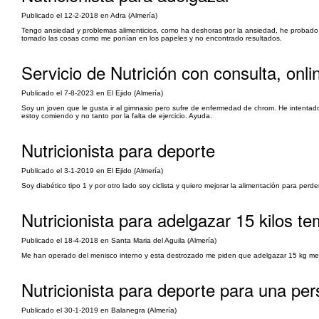
Publicado el 12-2-2018 en Adra (Almería)
Tengo ansiedad y problemas alimenticios, como ha deshoras por la ansiedad, he probado c
tomado las cosas como me ponían en los papeles y no encontrado resultados.
Servicio de Nutrición con consulta, on
Publicado el 7-8-2023 en El Ejido (Almería)
Soy un joven que le gusta ir al gimnasio pero sufre de enfermedad de chrom. He intenta
estoy comiendo y no tanto por la falta de ejercicio. Ayuda.
Nutricionista para deporte
Publicado el 3-1-2019 en El Ejido (Almería)
Soy diabético tipo 1 y por otro lado soy ciclista y quiero mejorar la alimentación para per
Nutricionista para adelgazar 15 kilos 
Publicado el 18-4-2018 en Santa Maria del Aguila (Almería)
Me han operado del menisco interno y esta destrozado me piden que adelgazar 15 kg me 
Nutricionista para deporte para una per
Publicado el 30-1-2019 en Balanegra (Almería)