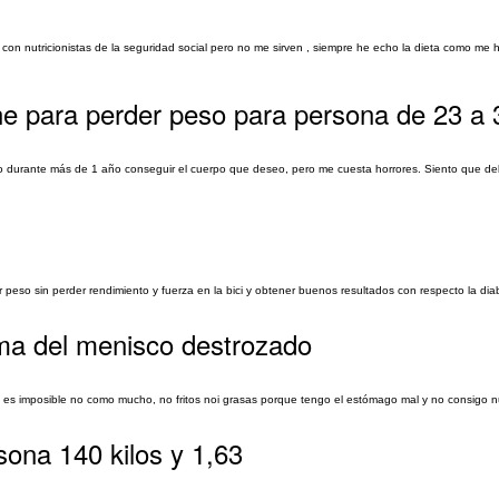
on nutricionistas de la seguridad social pero no me sirven , siempre he echo la dieta como me 
line para perder peso para persona de 23 a
do durante más de 1 año conseguir el cuerpo que deseo, pero me cuesta horrores. Siento que de
der peso sin perder rendimiento y fuerza en la bici y obtener buenos resultados con respecto la di
tema del menisco destrozado
es imposible no como mucho, no fritos noi grasas porque tengo el estómago mal y no consigo 
sona 140 kilos y 1,63