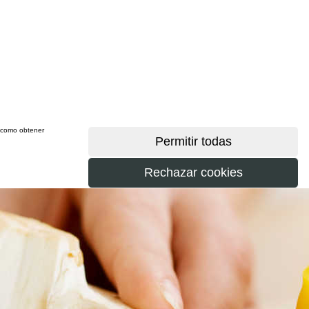
sí como obtener
más