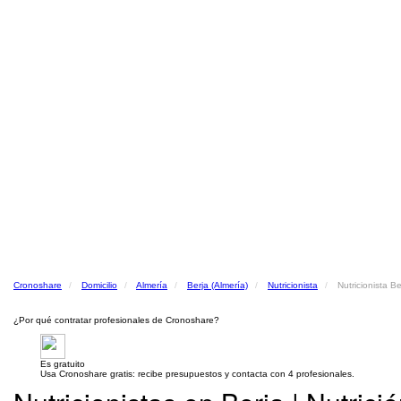
Cronoshare
Domicilio
Almería
Berja (Almería)
Nutricionista
Nutricionista Be
¿Por qué contratar profesionales de Cronoshare?
Es gratuito
Usa Cronoshare gratis: recibe presupuestos y contacta con 4 profesionales.