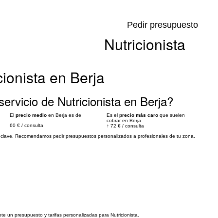
Pedir presupuesto
Nutricionista
cionista en Berja
ervicio de Nutricionista en Berja?
El
precio medio
en Berja es de
Es el
precio más caro
que suelen
cobrar en Berja
60 €
/
consulta
↑
72 €
/
consulta
es clave. Recomendamos pedir presupuestos personalizados a profesionales de tu zona.
ote un presupuesto y tarifas personalizadas para Nutricionista.