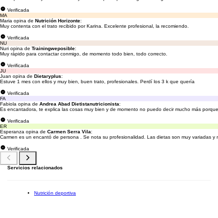
Verificada
MA
Maria opina de
Nutrición Horizonte
:
Muy contenta con el trato recibido por Karina. Excelente profesional, la recomiendo.
Verificada
NU
Nuri opina de
Trainingweposible
:
Muy rápido para contactar conmigo, de momento todo bien, todo correcto.
Verificada
JU
Juan opina de
Dietaryplus
:
Estuve 1 mes con ellos y muy bien, buen trato, profesionales. Perdí los 3 k que quería
Verificada
FA
Fabiola opina de
Andrea Abad Dietistanutricionista
:
Es encantadora, te explica las cosas muy bien y de momento no puedo decir mucho más porque
Verificada
ER
Esperanza opina de
Carmen Serra Vila
:
Carmen es un encantó de persona . Se nota su profesionalidad. Las dietas son muy variadas y
Verificada
Servicios relacionados
Nutrición deportiva