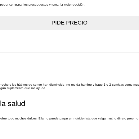
a poder comparar los presupuestos y tomar la mejor decisión.
 noche y los hábitos de comer han disminuido, no me da hambre y hago 1 o 2 comidas como muc
algún suplemento que me ayude.
la salud
obre todo muchos dulces. Ella no puede pagar un nutricionista que valga mucho dinero pero no