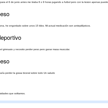
os para el 6 de junio antes me tiraba 8 o 9 horas jugando a futbol pero con la lesion apenas pue
peso
na, he engordado sobre unos 15 kilos. Mi actual medicación son antiepilépticos.
deportivo
n el gimnasio y necesito perder peso pero ganar masa muscular.
peso
aría perder la grasa biceral sobre todo Un saludo
sidades que solitamos.