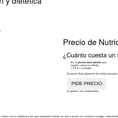
n y dietética
a.
Precio de Nutri
¿Cuánto cuesta un s
Es el
precio más barato
que
suelen cobrar en Berja
↓
51 €
/
consulta
El precio final depende de varios factor
es gratis y sin compromiso
n aviso con tu solicitud y los que muestren interés se van a poner en contacto contigo, ofreciénd