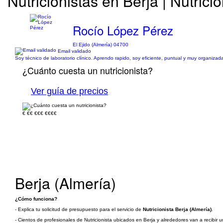
Nutricionistas en Berja | Nutrició
Rocío López Pérez
El Ejido (Almería) 04700
Email validado
Soy técnico de laboratorio clínico. Aprendo rapido, soy eficiente, puntual y muy organizad
¿Cuánto cuesta un nutricionista?
Ver guía de precios
€
€€
€€€
€€€€
Berja (Almería)
¿Cómo funciona?
- Explica tu solicitud de presupuesto para el servicio de
Nutricionista Berja (Almería)
.
- Cientos de profesionales de Nutricionista ubicados en Berja y alrededores van a recibir u