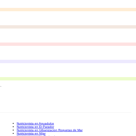
..
Nutricionista en Aguadulce
Nutricionista en El Parador
Nutricionista en Urbanizacion Roquetas de Mar
Nutricionista en Níjar