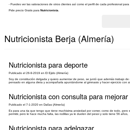
- Puedes ver las valoraciones de otros clientes así como el perfil de cada profesional par
Pide precio Gratis para
Nutricionista
.
Nutricionista Berja (Almería)
Nutricionista para deporte
Publicado el 26-9-2019 en El Ejido (Almería)
Soy de constitución delgada y quiero aumentar de peso, se juntó que además trabajo de
pensado en alguna dieta y acompañarla apuntándome al gimnasio y hacer ejercicio con 
Nutricionista con consulta para mejorar 
Publicado el 7-1-2020 en Dalías (Almería)
Es para una tia que tengo que tiene muchisima ansiedad por comer, como de todo, pero s
permitir, pero le hace mucha falta, las rodillas ya le duelen del pesoi y solo tiene 56 años,
Nutricionista para adelgazar