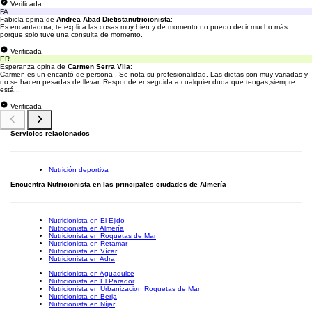
Verificada
FA
Fabiola opina de
Andrea Abad Dietistanutricionista
:
Es encantadora, te explica las cosas muy bien y de momento no puedo decir mucho más
porque solo tuve una consulta de momento.
Verificada
ER
Esperanza opina de
Carmen Serra Vila
:
Carmen es un encantó de persona . Se nota su profesionalidad. Las dietas son muy variadas y
no se hacen pesadas de llevar. Responde enseguida a cualquier duda que tengas,siempre
está...
Verificada
Servicios relacionados
Nutrición deportiva
Encuentra Nutricionista en las principales ciudades de Almería
Nutricionista en El Ejido
Nutricionista en Almería
Nutricionista en Roquetas de Mar
Nutricionista en Retamar
Nutricionista en Vícar
Nutricionista en Adra
Nutricionista en Aguadulce
Nutricionista en El Parador
Nutricionista en Urbanizacion Roquetas de Mar
Nutricionista en Berja
Nutricionista en Níjar