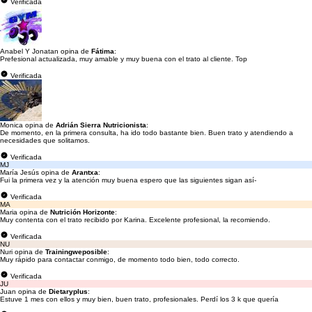
Verificada
Anabel Y Jonatan opina de
Fátima
:
Prefesional actualizada, muy amable y muy buena con el trato al cliente. Top
Verificada
Monica opina de
Adrián Sierra Nutricionista
:
De momento, en la primera consulta, ha ido todo bastante bien. Buen trato y atendiendo a
necesidades que solitamos.
Verificada
MJ
María Jesús opina de
Arantxa
:
Fui la primera vez y la atención muy buena espero que las siguientes sigan así-
Verificada
MA
Maria opina de
Nutrición Horizonte
:
Muy contenta con el trato recibido por Karina. Excelente profesional, la recomiendo.
Verificada
NU
Nuri opina de
Trainingweposible
:
Muy rápido para contactar conmigo, de momento todo bien, todo correcto.
Verificada
JU
Juan opina de
Dietaryplus
:
Estuve 1 mes con ellos y muy bien, buen trato, profesionales. Perdí los 3 k que quería