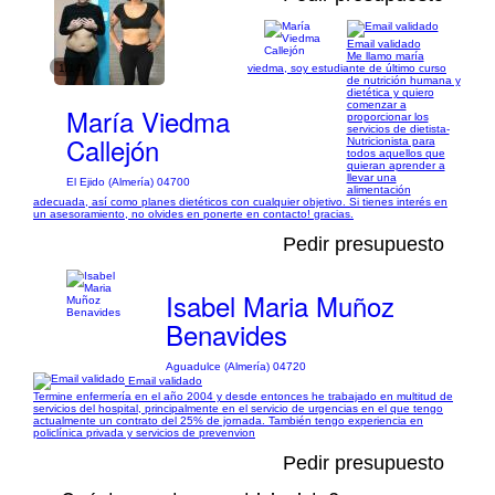
Email validado
Me llamo maría
1/14
viedma, soy estudiante de último curso
de nutrición humana y
dietética y quiero
comenzar a
María Viedma
proporcionar los
servicios de dietista-
Callejón
Nutricionista para
todos aquellos que
quieran aprender a
llevar una
El Ejido (Almería) 04700
alimentación
adecuada, así como planes dietéticos con cualquier objetivo. Si tienes interés en
un asesoramiento, no olvides en ponerte en contacto! gracias.
Pedir presupuesto
Isabel Maria Muñoz
Benavides
Aguadulce (Almería) 04720
Email validado
Termine enfermería en el año 2004 y desde entonces he trabajado en multitud de
servicios del hospital, principalmente en el servicio de urgencias en el que tengo
actualmente un contrato del 25% de jornada. También tengo experiencia en
policlínica privada y servicios de prevenvion
Pedir presupuesto