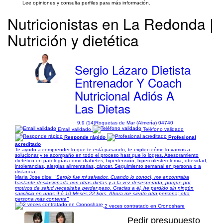
Lee opiniones y consulta perfiles para más información.
Nutricionistas en La Redonda |
Nutrición y dietética
Sergio Lázaro Dietista
Entrenador Y Coach
Nutricional Adiós A
Las Dietas
9,9 (14)
Roquetas de Mar (Almería) 04740
Email validado
Teléfono validado
Responde rápido
Profesional
acreditado
Te ayudo a comprender lo que te está pasando, te explico cómo lo vamos a
solucionar y te acompaño en todo el proceso hast que lo logres. Asesoramiento
dietético en patologías como diabetes, hipertensión, hipercolesterolemia, obesidad,
intolerancias, alergias alimentarias, cáncer. Seguimiento semanal en persona o a
distancia.
María Jose dice:
"Sergio fue mi salvador. Cuando lo conocí, me encontraba
bastante desilusionada con otras dietas y a la vez desesperada, porque por
motivos de salud necesitaba perder peso. Gracias a él, he perdido sin ningún
sacrificio en unos 9 ó 10 Meses 22 kgrs. Ahora me siento otra persona; otra
persona más contenta"
2 veces contratado en Cronoshare
Pedir presupuesto