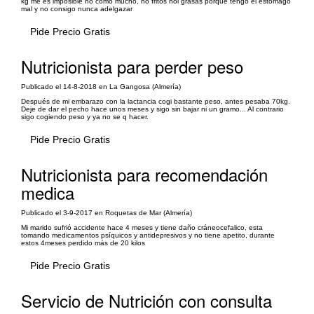
kg me es imposible no como mucho, no fritos noi grasas porque tengo el estómago
mal y no consigo nunca adelgazar
Pide Precio Gratis
Nutricionista para perder peso
Publicado el 14-8-2018 en La Gangosa (Almería)
Después de mi embarazo con la lactancia cogi bastante peso, antes pesaba 70kg.
Deje de dar el pecho hace unos meses y sigo sin bajar ni un gramo... Al contrario
sigo cogiendo peso y ya no se q hacer.
Pide Precio Gratis
Nutricionista para recomendación
medica
Publicado el 3-9-2017 en Roquetas de Mar (Almería)
Mi marido sufrió accidente hace 4 meses y tiene daño cráneocefalico, esta
tomando medicamentos psíquicos y antidepresivos y no tiene apetito, durante
estos 4meses perdido más de 20 kilos
Pide Precio Gratis
Servicio de Nutrición con consulta