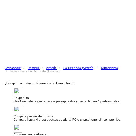
Cronoshare
Domicilio
Almería
La Redonda (Almería)
Nutricionista
Nutricionista La Redonda (Almería)
¿Por qué contratar profesionales de Cronoshare?
Es gratuito
Usa Cronoshare gratis: recibe presupuestos y contacta con 4 profesionales.
Compara precios de tu zona
Compara hasta 4 presupuestos desde tu PC o smartphone, sin compromiso.
Contrata con confianza