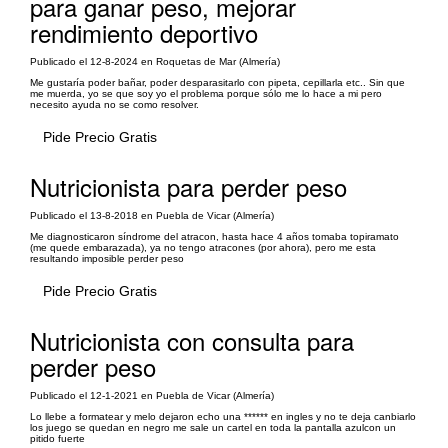
para ganar peso, mejorar
rendimiento deportivo
Publicado el 12-8-2024 en Roquetas de Mar (Almería)
Me gustaría poder bañar, poder desparasitarlo con pipeta, cepillarla etc.. Sin que
me muerda, yo se que soy yo el problema porque sólo me lo hace a mi pero
necesito ayuda no se como resolver.
Pide Precio Gratis
Nutricionista para perder peso
Publicado el 13-8-2018 en Puebla de Vicar (Almería)
Me diagnosticaron síndrome del atracon, hasta hace 4 años tomaba topiramato
(me quede embarazada), ya no tengo atracones (por ahora), pero me esta
resultando imposible perder peso
Pide Precio Gratis
Nutricionista con consulta para
perder peso
Publicado el 12-1-2021 en Puebla de Vicar (Almería)
Lo llebe a formatear y melo dejaron echo una ****** en ingles y no te deja canbiarlo
los juego se quedan en negro me sale un cartel en toda la pantalla azulcon un
pitido fuerte