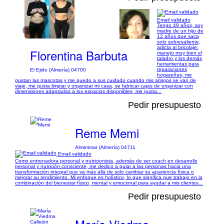
Email validado
Tengo 49 años, soy
1/14
madre de un hijo de
12 años que saca
solo sobresaliente,
adicta al bricolaje:
Florentina Barbuta
manejo muy bien el
taladro y los demás
herramientas para
reparaciones
El Ejido (Almería) 04700
hogareñas, me
gustan las mascotas y me quedo a sus cuidado cuando mis amigos se van de
viaje, me gusta limpiar y organizar mi casa, se fabricar cajas de organizar con
dimensiones adaptadas a los espacios disponibles, me gusta...
Pedir presupuesto
Reme Memi
Almerimar (Almería) 04711
Email validado
Como entrenadora personal y nutricionista, además de ser coach en desarrollo
personal y nutrición consciente, me dedico a guiar a las personas hacia una
transformación integral que va más allá de solo cambiar su apariencia física o
mejorar su rendimiento. Mi enfoque es holístico, lo que significa que trabajo en la
combinación del bienestar físico, mental y emocional para ayudar a mis clientes...
Pedir presupuesto