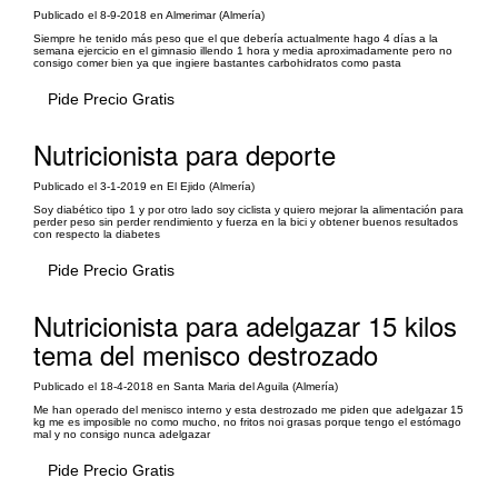
Publicado el 8-9-2018 en Almerimar (Almería)
Siempre he tenido más peso que el que debería actualmente hago 4 días a la
semana ejercicio en el gimnasio illendo 1 hora y media aproximadamente pero no
consigo comer bien ya que ingiere bastantes carbohidratos como pasta
Pide Precio Gratis
Nutricionista para deporte
Publicado el 3-1-2019 en El Ejido (Almería)
Soy diabético tipo 1 y por otro lado soy ciclista y quiero mejorar la alimentación para
perder peso sin perder rendimiento y fuerza en la bici y obtener buenos resultados
con respecto la diabetes
Pide Precio Gratis
Nutricionista para adelgazar 15 kilos
tema del menisco destrozado
Publicado el 18-4-2018 en Santa Maria del Aguila (Almería)
Me han operado del menisco interno y esta destrozado me piden que adelgazar 15
kg me es imposible no como mucho, no fritos noi grasas porque tengo el estómago
mal y no consigo nunca adelgazar
Pide Precio Gratis