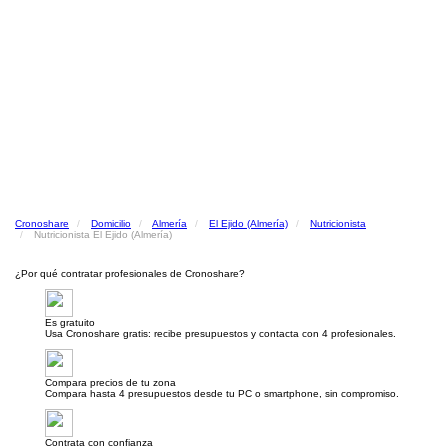
Cronoshare
Domicilio
Almería
El Ejido (Almería)
Nutricionista
Nutricionista El Ejido (Almería)
¿Por qué contratar profesionales de Cronoshare?
Es gratuito
Usa Cronoshare gratis: recibe presupuestos y contacta con 4 profesionales.
Compara precios de tu zona
Compara hasta 4 presupuestos desde tu PC o smartphone, sin compromiso.
Contrata con confianza