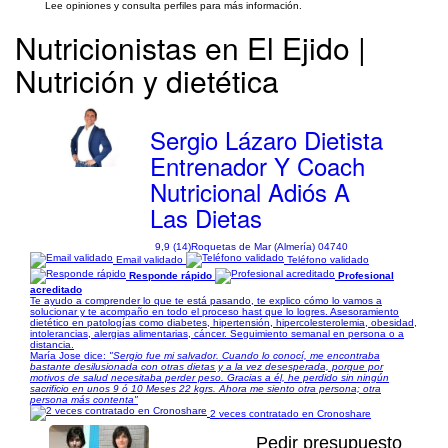
Lee opiniones y consulta perfiles para más información.
Nutricionistas en El Ejido |
Nutrición y dietética
Sergio Lázaro Dietista
Entrenador Y Coach
Nutricional Adiós A
Las Dietas
9,9 (14)
Roquetas de Mar (Almería) 04740
Email validado
Teléfono validado
Responde rápido
Profesional
acreditado
Te ayudo a comprender lo que te está pasando, te explico cómo lo vamos a
solucionar y te acompaño en todo el proceso hast que lo logres. Asesoramiento
dietético en patologías como diabetes, hipertensión, hipercolesterolemia, obesidad,
intolerancias, alergias alimentarias, cáncer. Seguimiento semanal en persona o a
distancia.
María Jose dice:
"Sergio fue mi salvador. Cuando lo conocí, me encontraba
bastante desilusionada con otras dietas y a la vez desesperada, porque por
motivos de salud necesitaba perder peso. Gracias a él, he perdido sin ningún
sacrificio en unos 9 ó 10 Meses 22 kgrs. Ahora me siento otra persona; otra
persona más contenta"
2 veces contratado en Cronoshare
Pedir presupuesto