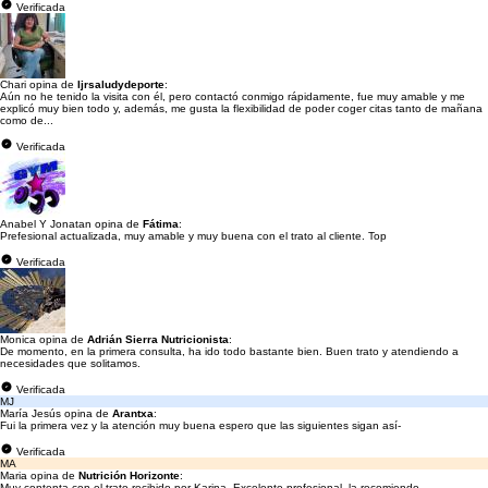
Verificada
Chari opina de
Ijrsaludydeporte
:
Aún no he tenido la visita con él, pero contactó conmigo rápidamente, fue muy amable y me
explicó muy bien todo y, además, me gusta la flexibilidad de poder coger citas tanto de mañana
como de...
Verificada
Anabel Y Jonatan opina de
Fátima
:
Prefesional actualizada, muy amable y muy buena con el trato al cliente. Top
Verificada
Monica opina de
Adrián Sierra Nutricionista
:
De momento, en la primera consulta, ha ido todo bastante bien. Buen trato y atendiendo a
necesidades que solitamos.
Verificada
MJ
María Jesús opina de
Arantxa
:
Fui la primera vez y la atención muy buena espero que las siguientes sigan así-
Verificada
MA
Maria opina de
Nutrición Horizonte
:
Muy contenta con el trato recibido por Karina. Excelente profesional, la recomiendo.