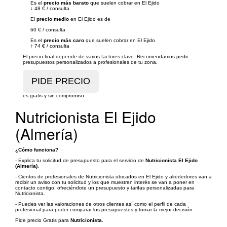
Es el
precio más barato
que suelen cobrar en El Ejido
↓
48 €
/
consulta
El
precio medio
en El Ejido es de
60 €
/
consulta
Es el
precio más caro
que suelen cobrar en El Ejido
↑
74 €
/
consulta
El precio final depende de varios factores clave. Recomendamos pedir
presupuestos personalizados a profesionales de tu zona.
es gratis y sin compromiso
Nutricionista El Ejido
(Almería)
¿Cómo funciona?
- Explica tu solicitud de presupuesto para el servicio de
Nutricionista El Ejido
(Almería)
.
- Cientos de profesionales de Nutricionista ubicados en El Ejido y alrededores van a
recibir un aviso con tu solicitud y los que muestren interés se van a poner en
contacto contigo, ofreciéndote un presupuesto y tarifas personalizadas para
Nutricionista.
- Puedes ver las valoraciones de otros clientes así como el perfil de cada
profesional para poder comparar los presupuestos y tomar la mejor decisión.
Pide precio Gratis para
Nutricionista
.