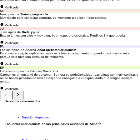
Verificada
NU
Nuri opina de
Trainingweposible
:
Muy rápido para contactar conmigo, de momento todo bien, todo correcto.
Verificada
JU
Juan opina de
Dietaryplus
:
Estuve 1 mes con ellos y muy bien, buen trato, profesionales. Perdí los 3 k que quería
Verificada
FA
Fabiola opina de
Andrea Abad Dietistanutricionista
:
Es encantadora, te explica las cosas muy bien y de momento no puedo decir mucho más
porque solo tuve una consulta de momento.
Verificada
ER
Esperanza opina de
Carmen Serra Vila
:
Carmen es un encantó de persona . Se nota su profesionalidad. Las dietas son muy variadas y
no se hacen pesadas de llevar. Responde enseguida a cualquier duda que tengas,siempre
está...
Verificada
Servicios relacionados
Nutrición deportiva
Encuentra Nutricionista en las principales ciudades de Almería