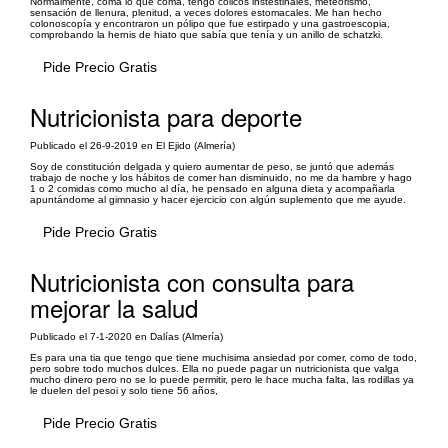
Normalmente, coma lo que coma, tengo cólicos instestinales, meteorismo,
sensación de llenura, plenitud, a veces dolores estomacales. Me han hecho
colonoscopía y encontraron un pólipo que fue estirpado y una gastroescopia,
comprobando la hernis de hiato que sabía que tenía y un anillo de schatzki.
Pide Precio Gratis
Nutricionista para deporte
Publicado el 26-9-2019 en El Ejido (Almería)
Soy de constitución delgada y quiero aumentar de peso, se juntó que además
trabajo de noche y los hábitos de comer han disminuido, no me da hambre y hago
1 o 2 comidas como mucho al día, he pensado en alguna dieta y acompañarla
apuntándome al gimnasio y hacer ejercicio con algún suplemento que me ayude.
Pide Precio Gratis
Nutricionista con consulta para
mejorar la salud
Publicado el 7-1-2020 en Dalías (Almería)
Es para una tia que tengo que tiene muchisima ansiedad por comer, como de todo,
pero sobre todo muchos dulces. Ella no puede pagar un nutricionista que valga
mucho dinero pero no se lo puede permitir, pero le hace mucha falta, las rodillas ya
le duelen del pesoi y solo tiene 56 años,
Pide Precio Gratis