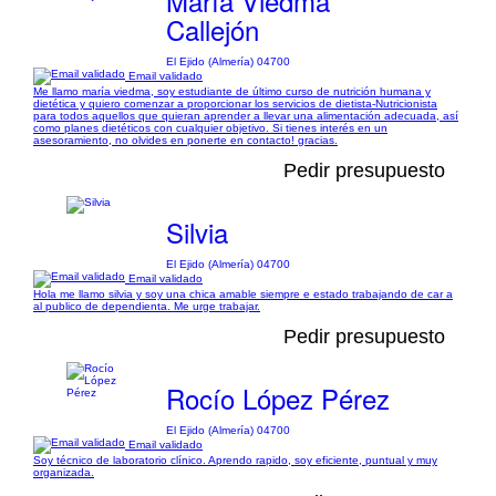
María Viedma
Callejón
El Ejido (Almería) 04700
Email validado
Me llamo maría viedma, soy estudiante de último curso de nutrición humana y
dietética y quiero comenzar a proporcionar los servicios de dietista-Nutricionista
para todos aquellos que quieran aprender a llevar una alimentación adecuada, así
como planes dietéticos con cualquier objetivo. Si tienes interés en un
asesoramiento, no olvides en ponerte en contacto! gracias.
Pedir presupuesto
Silvia
El Ejido (Almería) 04700
Email validado
Hola me llamo silvia y soy una chica amable siempre e estado trabajando de car a
al publico de dependienta. Me urge trabajar.
Pedir presupuesto
Rocío López Pérez
El Ejido (Almería) 04700
Email validado
Soy técnico de laboratorio clínico. Aprendo rapido, soy eficiente, puntual y muy
organizada.