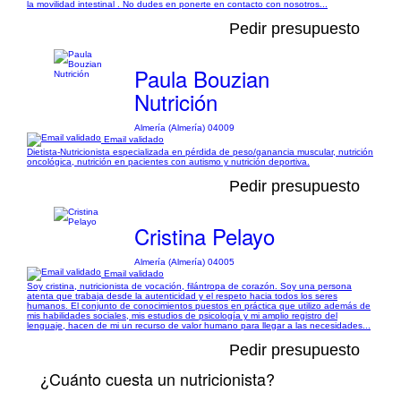
la movilidad intestinal . No dudes en ponerte en contacto con nosotros...
Pedir presupuesto
Paula Bouzian
Nutrición
Almería (Almería) 04009
Email validado
Dietista-Nutricionista especializada en pérdida de peso/ganancia muscular, nutrición
oncológica, nutrición en pacientes con autismo y nutrición deportiva.
Pedir presupuesto
Cristina Pelayo
Almería (Almería) 04005
Email validado
Soy cristina, nutricionista de vocación, filántropa de corazón. Soy una persona
atenta que trabaja desde la autenticidad y el respeto hacia todos los seres
humanos. El conjunto de conocimientos puestos en práctica que utilizo además de
mis habilidades sociales, mis estudios de psicología y mi amplio registro del
lenguaje, hacen de mi un recurso de valor humano para llegar a las necesidades...
Pedir presupuesto
¿Cuánto cuesta un nutricionista?