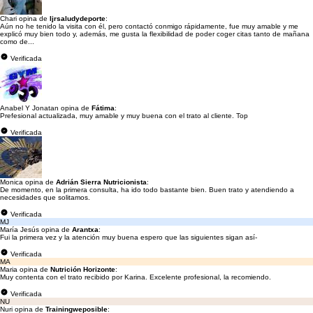
Chari opina de
Ijrsaludydeporte
:
Aún no he tenido la visita con él, pero contactó conmigo rápidamente, fue muy amable y me
explicó muy bien todo y, además, me gusta la flexibilidad de poder coger citas tanto de mañana
como de...
Verificada
Anabel Y Jonatan opina de
Fátima
:
Prefesional actualizada, muy amable y muy buena con el trato al cliente. Top
Verificada
Monica opina de
Adrián Sierra Nutricionista
:
De momento, en la primera consulta, ha ido todo bastante bien. Buen trato y atendiendo a
necesidades que solitamos.
Verificada
MJ
María Jesús opina de
Arantxa
:
Fui la primera vez y la atención muy buena espero que las siguientes sigan así-
Verificada
MA
Maria opina de
Nutrición Horizonte
:
Muy contenta con el trato recibido por Karina. Excelente profesional, la recomiendo.
Verificada
NU
Nuri opina de
Trainingweposible
: