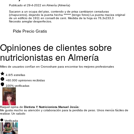
Publicado el 29-4-2022 en Almería (Almería)
Sacaron a un ocupa del piso, corriendo y de prisa cambiaron cerraduras
(chapuceros), dejando la puerta hecha ****** (tengo fotos) La puerta maciza original
de un edificio de 1911 en consell de cent. Medida de la hoja es 76,3x233,3
Necesito arreglar desperfectos.
Pide Precio Gratis
Opiniones de clientes sobre
nutricionistas en Almería
Miles de usuarios confían en Cronoshare para encontrar los mejores profesionales
4.8/5 estrellas
+60.000 opiniones recibidas
100% verificadas
Raquel opina de
Dietista Y Nutricionista Manuel Jesús
:
Me gusta mucho su atención y colaboración para la perdida de peso. Unos menús fáciles de
realizar. Un saludo
Verificada