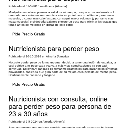
Publicado el 31-5-2018 en Almería (Almería)
Mi objetivo es valorar primero la salud de mi cuerpo, porque no se realmente si lo
que debo es centrarme en una dieta alta en proteínas con el fín de ganar masa
muscular, o comer mas calorías para conseguir mayor volumen (y por tanto mas
masa muscular) o si debería bajarme primero un poco para eliminar las grasas que
tenga antes de meterme en dietas de este estilo
Pide Precio Gratis
Nutricionista para perder peso
Publicado el 16-10-2019 en Almería (Almería)
Necesito perder peso de forma urgente, debido a tener una lesión de espalda, la
cual debido a mi peso cada vez va a más y las complicaciones ya son casi
continuas. Estoy muy cansado de tomar medicamentos para paliar estos síntomas
provocados, sabiendo que gran parte de su mejora es la perdida de mucho peso.
Continuamente cansado y fatigado.
Pide Precio Gratis
Nutricionista con consulta, online
para perder peso para persona de
23 a 30 años
Publicado el 2-5-2024 en Almería (Almería)
Soy una persona que no hace ejercicio aunque le gustaría comenzar ha hacer,