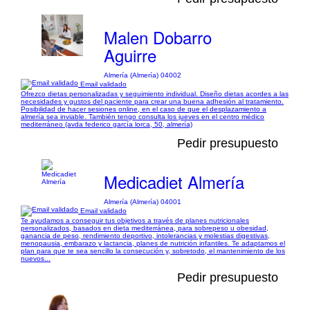
Malen Dobarro
Aguirre
Almería (Almería) 04002
Email validado
Ofrezco dietas personalizadas y seguimiento individual. Diseño dietas acordes a las
necesidades y gustos del paciente para crear una buena adhesión al tratamiento.
Posibilidad de hacer sesiones online, en el caso de que el desplazamiento a
almería sea inviable. También tengo consulta los jueves en el centro médico
mediterráneo (avda federico garcía lorca, 50, almería)
Pedir presupuesto
Medicadiet Almería
Almería (Almería) 04001
Email validado
Te ayudamos a conseguir tus objetivos a través de planes nutricionales
personalizados, basados en dieta mediterránea, para sobrepeso u obesidad,
ganancia de peso, rendimiento deportivo, intolerancias y molestias digestivas,
menopausia, embarazo y lactancia, planes de nutrición infantiles. Te adaptamos el
plan para que te sea sencillo la consecución y, sobretodo, el mantenimiento de los
nuevos...
Pedir presupuesto