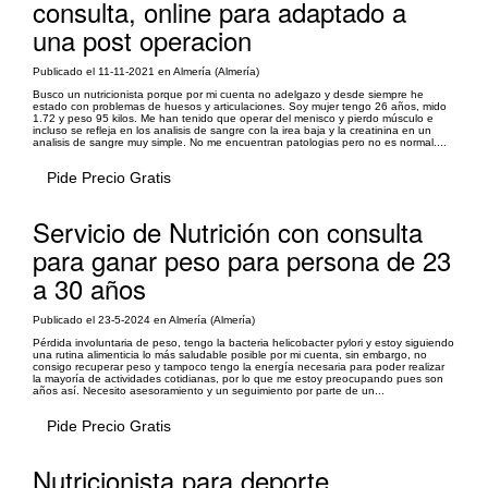
consulta, online para adaptado a
una post operacion
Publicado el 11-11-2021 en Almería (Almería)
Busco un nutricionista porque por mi cuenta no adelgazo y desde siempre he
estado con problemas de huesos y articulaciones. Soy mujer tengo 26 años, mido
1.72 y peso 95 kilos. Me han tenido que operar del menisco y pierdo músculo e
incluso se refleja en los analisis de sangre con la irea baja y la creatinina en un
analisis de sangre muy simple. No me encuentran patologias pero no es normal....
Pide Precio Gratis
Servicio de Nutrición con consulta
para ganar peso para persona de 23
a 30 años
Publicado el 23-5-2024 en Almería (Almería)
Pérdida involuntaria de peso, tengo la bacteria helicobacter pylori y estoy siguiendo
una rutina alimenticia lo más saludable posible por mi cuenta, sin embargo, no
consigo recuperar peso y tampoco tengo la energía necesaria para poder realizar
la mayoría de actividades cotidianas, por lo que me estoy preocupando pues son
años así. Necesito asesoramiento y un seguimiento por parte de un...
Pide Precio Gratis
Nutricionista para deporte