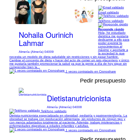
Email validado
1/14
Teléfono validado
Responde rápido
Nohaila Ourinich
Hola, he estudiado
dietética me gustaría
Lahmar
dedicarme a ello para
poder exprimir lis
conocimientos al
máximo y aportarle a
Almería (Almería) 04009
la sociedad lo que
necesita un modelo de dieta saludable sin restricciones y sin pasar hambre.
Cambiar el concepto de dieta y hacer del acto de comer un rato placentero y único,
me gustaría también promocionar la salud ya que la gente a día de hoy sigue sin
comprender bien la...
1 veces contratado en Cronoshare
Pedir presupuesto
Dietistanutricionista
Almería (Almería) 04008
Teléfono validado
Dietista-nutricionista especializada en obesidad, pediatría y gastroenterología. La
obesidad se trabaja con reeducación alimentaria, sin productos de ningún tipo y
con menús adaptados totalmente al paciente. Además, trabajo intolerancias y
enfermedades digestivas a edades infantiles y adultas.
1 veces contratado en Cronoshare
Pedir presupuesto