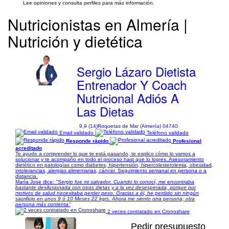
Lee opiniones y consulta perfiles para más información.
Nutricionistas en Almería |
Nutrición y dietética
Sergio Lázaro Dietista
Entrenador Y Coach
Nutricional Adiós A
Las Dietas
9,9 (14)
Roquetas de Mar (Almería) 04740
Email validado
Teléfono validado
Responde rápido
Profesional
acreditado
Te ayudo a comprender lo que te está pasando, te explico cómo lo vamos a
solucionar y te acompaño en todo el proceso hast que lo logres. Asesoramiento
dietético en patologías como diabetes, hipertensión, hipercolesterolemia, obesidad,
intolerancias, alergias alimentarias, cáncer. Seguimiento semanal en persona o a
distancia.
María Jose dice:
"Sergio fue mi salvador. Cuando lo conocí, me encontraba
bastante desilusionada con otras dietas y a la vez desesperada, porque por
motivos de salud necesitaba perder peso. Gracias a él, he perdido sin ningún
sacrificio en unos 9 ó 10 Meses 22 kgrs. Ahora me siento otra persona; otra
persona más contenta"
2 veces contratado en Cronoshare
Pedir presupuesto