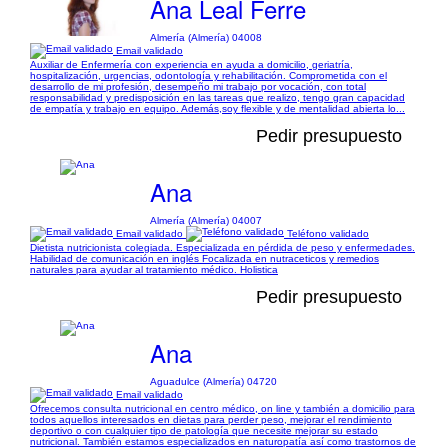
Ana Leal Ferre
Almería (Almería) 04008
Email validado
Auxiliar de Enfermería con experiencia en ayuda a domicilio, geriatría,
hospitalización, urgencias, odontología y rehabilitación. Comprometida con el
desarrollo de mi profesión, desempeño mi trabajo por vocación, con total
responsabilidad y predisposición en las tareas que realizo, tengo gran capacidad
de empatía y trabajo en equipo. Además,soy flexible y de mentalidad abierta lo...
Pedir presupuesto
Ana
Almería (Almería) 04007
Email validado
Teléfono validado
Dietista nutricionista colegiada. Especializada en pérdida de peso y enfermedades.
Habilidad de comunicación en inglés Focalizada en nutraceticos y remedios
naturales para ayudar al tratamiento médico. Holistica
Pedir presupuesto
Ana
Aguadulce (Almería) 04720
Email validado
Ofrecemos consulta nutricional en centro médico, on line y también a domicilio para
todos aquellos interesados en dietas para perder peso, mejorar el rendimiento
deportivo o con cualquier tipo de patología que necesite mejorar su estado
nutricional. También estamos especializados en naturopatía así como trastornos de