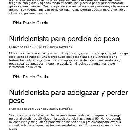
tengo mucha grasa y apenas tengo músculo, me gustaría poder perder bastante
grasa y ganar músculo. Soy una persona aque bebé y fuma pero estoy dispuesto a
dejarlo. Soy vegetariano y mi estilo de vida no me permite dedicar mucho tiempo o
el que me gustaría a acocinar
Pide Precio Gratis
Nutricionista para perdida de peso
Publicado el 17-7-2018 en Almería (Almería)
Me cuesta mucho trabajo moverme, siempre estoy cansada, con gran apatía, tengo
problemas de huesos, una menopausia provocada hace 8 o 9 años por una
histerectomía total, soy fumadora, con episodios de depresión, me siento fea y
poca cosa. Le agradecería que me ayudarán. Gracias de atente mano por
interesarse en mi caso
Pide Precio Gratis
Nutricionista para adelgazar y perder
peso
Publicado el 26-6-2017 en Almería (Almería)
Soy una chicha se 24 años. De pequeña tenía bastante sobrepeso y conseguí
perder alrededor de 20 kilos en la adolescencia hasta pesar 60. He recuperado
muchos kilos y me gustaría ponerme en manos de un profesional para levar un
control de la dieta, aprender hábitos saludables, etc. Y poder alcanzar mi peso
ideal.