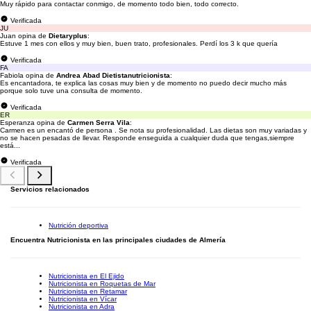
Muy rápido para contactar conmigo, de momento todo bien, todo correcto.
Verificada
JU
Juan opina de
Dietaryplus
:
Estuve 1 mes con ellos y muy bien, buen trato, profesionales. Perdí los 3 k que quería
Verificada
FA
Fabiola opina de
Andrea Abad Dietistanutricionista
:
Es encantadora, te explica las cosas muy bien y de momento no puedo decir mucho más
porque solo tuve una consulta de momento.
Verificada
ER
Esperanza opina de
Carmen Serra Vila
:
Carmen es un encantó de persona . Se nota su profesionalidad. Las dietas son muy variadas y
no se hacen pesadas de llevar. Responde enseguida a cualquier duda que tengas,siempre
está...
Verificada
Servicios relacionados
Nutrición deportiva
Encuentra Nutricionista en las principales ciudades de Almería
Nutricionista en El Ejido
Nutricionista en Roquetas de Mar
Nutricionista en Retamar
Nutricionista en Vícar
Nutricionista en Adra