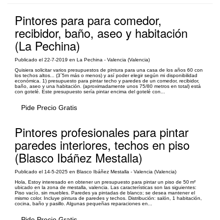
Pintores para para comedor,
recibidor, baño, aseo y habitación
(La Pechina)
Publicado el 22-7-2019 en La Pechina - Valencia (Valencia)
Quisiera solicitar varios presupuestos de pintura para una casa de los años 60 con
los techos altos... (3´5m más o menos) y así poder elegir según mi disponibilidad
económica. 1) presupuesto para pintar techo y paredes de un comedor, recibidor,
baño, aseo y una habitación. (aproximadamente unos 75/80 metros en total) está
con gotelé. Este presupuesto sería pintar encima del gotelé con...
Pide Precio Gratis
Pintores profesionales para pintar
paredes interiores, techos en piso
(Blasco Ibáñez Mestalla)
Publicado el 14-5-2025 en Blasco Ibáñez Mestalla - Valencia (Valencia)
Hola, Estoy interesado en obtener un presupuesto para pintar un piso de 50 m²
ubicado en la zona de mestalla, valencia. Las características son las siguientes:
Piso vacío, sin muebles. Paredes ya pintadas de blanco; se desea mantener el
mismo color. Incluye pintura de paredes y techos. Distribución: salón, 1 habitación,
cocina, baño y pasillo. Algunas pequeñas reparaciones en...
Pide Precio Gratis