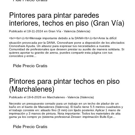
Pintores para pintar paredes
interiores, techos en piso (Gran Vía)
Publicado el 19-11-2024 en Gran Vía - Valencia (Valencia)
<br><br>⚠️<b>Mensaje importante debido a la DANA</b>⚠️<br>Ante la difícil
situación provocada por la DANA, Cronoshare pone a disposición de los afectados
Cronoshare Ayuda. Un altavoz para expresar tus necesidades a nuestra
Comunidad de profesionales que deseen prestar su auxilio de manera solidaria. Si
quieres aportar tu granito de arena, puedes compartir esta página con tus
conocidos y entre...
Pide Precio Gratis
Pintores para pintar techos en piso
(Marchalenes)
Publicado el 19-6-2026 en Marchalenes - Valencia (Valencia)
Necesito un presupuesto cerrado para un trabajo en un techo de pladur de un
baño en el barrio de Marxalenes (Valencia). El baño tiene 5.5 metros cuadrados y
el trabajo consiste en: alisado fino (3 mm) con lijado posterior. Aplicar 1 mano de
imprimación y 3 manos de pintura. Nota importante: Todos los materiales de alta
gama ya los compro yo (sistema profesional Zinsser: imprimación Bulls Eye...
Pide Precio Gratis