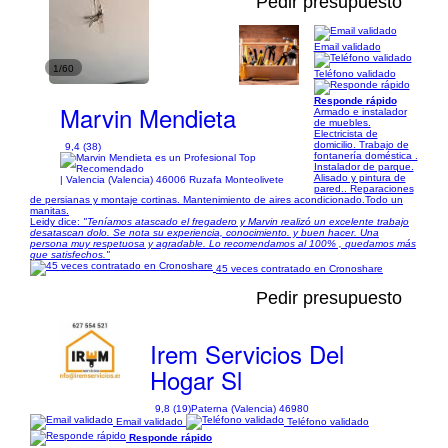
Pedir presupuesto
Email validado
1/60
Teléfono validado
Responde rápido
Marvin Mendieta
Armado e instalador
de muebles.
Electricista de
domicilio. Trabajo de
9,4 (38)
fontanería doméstica .
Instalador de parque.
Alisado y pintura de
| Valencia (Valencia) 46006 Ruzafa Monteolivete
pared.. Reparaciones
de persianas y montaje cortinas. Mantenimiento de aires acondicionado.Todo un
manitas.
Leidy dice:
"Teníamos atascado el fregadero y Marvin realizó un excelente trabajo
desatascan dolo. Se nota su experiencia, conocimiento. y buen hacer. Una
persona muy respetuosa y agradable. Lo recomendamos al 100% , quedamos más
que satisfechos."
45 veces contratado en Cronoshare
Pedir presupuesto
Irem Servicios Del
Hogar Sl
9,8 (19)
Paterna (Valencia) 46980
Email validado
Teléfono validado
Responde rápido