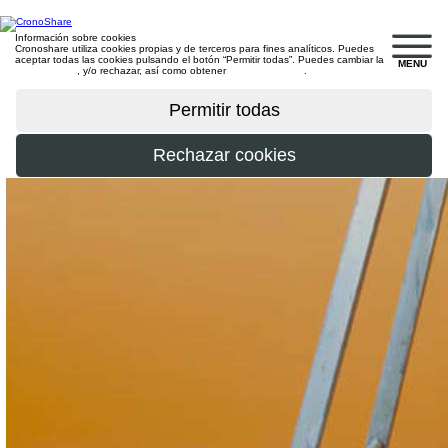
Información sobre cookies
Cronoshare utiliza cookies propias y de terceros para fines analíticos. Puedes
aceptar todas las cookies pulsando el botón “Permitir todas”. Puedes cambiar la
MENU
configuración
, y/o rechazar, así como obtener
más información
.