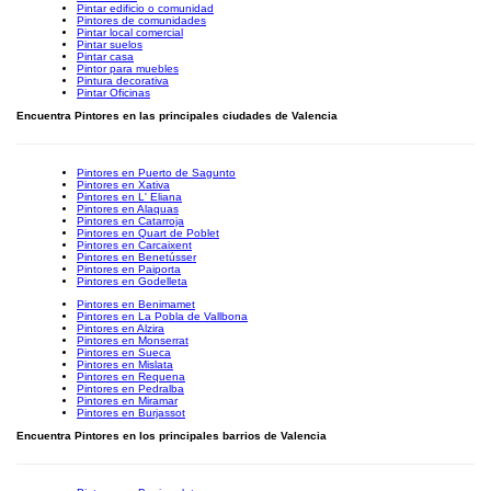
Pintar edificio o comunidad
Pintores de comunidades
Pintar local comercial
Pintar suelos
Pintar casa
Pintor para muebles
Pintura decorativa
Pintar Oficinas
Encuentra Pintores en las principales ciudades de Valencia
Pintores en Puerto de Sagunto
Pintores en Xativa
Pintores en L' Eliana
Pintores en Alaquas
Pintores en Catarroja
Pintores en Quart de Poblet
Pintores en Carcaixent
Pintores en Benetússer
Pintores en Paiporta
Pintores en Godelleta
Pintores en Benimamet
Pintores en La Pobla de Vallbona
Pintores en Alzira
Pintores en Monserrat
Pintores en Sueca
Pintores en Mislata
Pintores en Requena
Pintores en Pedralba
Pintores en Miramar
Pintores en Burjassot
Encuentra Pintores en los principales barrios de Valencia