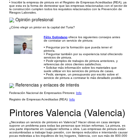
• Inscribir la empresa de pintura en el Registro de Empresas Acreditadas (REA), ya
que esta es la forma de demostrar que las empresas relacionadas con el sector de
la construcción cumplen todos los requisitos relacionados con la Prevención de
Riesgos Laborales.
Opinión profesional
¿Cómo elegir un pintor en la capital del Turia?
Félix Golindano
ofrece los siguientes consejos antes
de contratar un servicio de pintura:
• Preguntar por la formación que pueda tener el
pintor/a.
• Preguntar también por su experiencia total ofreciendo
servicios de pintura.
• Pedir ejemplos de trabajos de pintura anteriores, y
referencias de otros clientes satisfechos.
• Solicitar más información sobre los materiales que
suele utilizar en los servicios de pintura de casas.
• Pedir, siempre, un presupuesto por escrito sobre el
servicio de pintura a contratar lo más detallado posible.
Referencias y enlaces de interés
Federación Nacional de Empresarios Pintores:
Info
Registro de Empresas Acreditadas (REA):
Info
Pintores Valencia (Valencia)
¿Necesitas un servicio de pintores en Valencia? Hacer obras en casa siempre
supone un problema para todas las personas que inician reformas. La pintura, es
una parte importante en cualquier reforma u obra. Las empresas de pintura están
acostumbradas a trabajar bajo presión, con tiempos reducidos e intentando causar
pocas molestias a los inquilinos de los hogares. Valencia, con sus más de 800.000