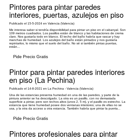
Pintores para pintar paredes
interiores, puertas, azulejos en piso
Publicado el 15-5-2024 en Valencia (Valencia)
Me interesa saber si tendría disponibilidad para pintar un piso en el cabanyal. Son
109 metros cuadrados. Los pasillos están de blanco y las habitaciones de crema
claro. Nos gustaría todo en blanco. El techo del baño habría que rascar y hay
manchas de humedad. Los azulejos del baño están pintados y nos gustaría
repintarlos, lo mismo que el suelo del baño. No sé si también pintas puertas,
están...
Pide Precio Gratis
Pintor para pintar paredes interiores
en piso (La Pechina)
Publicado el 14-8-2021 en La Pechina - Valencia (Valencia)
Una de las estancias presenta humedad en una de las paredes, y parte de la
pintura anterior se ha descolgado. La otra es un pasillo, con no demasiada
superficie a pintar, pero son techos altos (unos 2, 5 m), y el pasillo es estrecho. La
estancia que tiene humedad posee dos ventanas interiores; una de ellas no se
usa, y la otra da acceso a otra estancia. También habría que pintar la puerta...
Pide Precio Gratis
Pintores profesionales para pintar