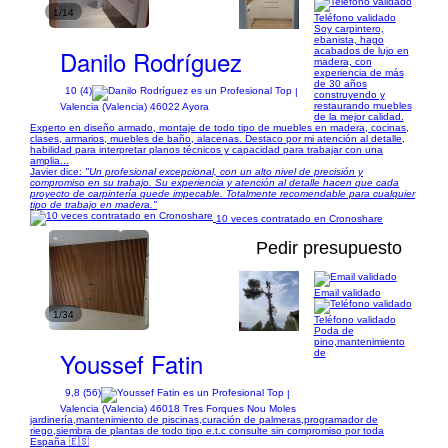
1/14
Teléfono validado
Soy carpintero,
ebanista, hago
Danilo Rodríguez
acabados de lujo en
madera, con
experiencia de más
de 30 años
10 (4)
|
construyendo y
restaurando muebles
Valencia (Valencia) 46022 Ayora
de la mejor calidad.
Experto en diseño armado, montaje de todo tipo de muebles en madera, cocinas,
clases, armarios, muebles de baño, alacenas. Destaco por mi atención al detalle,
habilidad para interpretar planos técnicos y capacidad para trabajar con una
amplia...
Javier dice:
"Un profesional excepcional, con un alto nivel de precisión y
compromiso en su trabajo. Su experiencia y atención al detalle hacen que cada
proyecto de carpintería quede impecable. Totalmente recomendable para cualquier
tipo de trabajo en madera."
10 veces contratado en Cronoshare
Pedir presupuesto
Email validado
1/34
Teléfono validado
Poda de
pino,mantenimiento
Youssef Fatin
de
9,8 (56)
|
Valencia (Valencia) 46018 Tres Forques Nou Moles
jardinería,mantenimiento de piscinas,curación de palmeras,programador de
riego,siembra de plantas de todo tipo e.t.c consulte sin compromiso por toda
España 🇪🇸