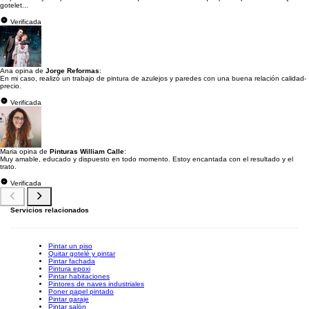
gotelet...
Verificada
Ana opina de
Jorge Reformas
:
En mi caso, realizó un trabajo de pintura de azulejos y paredes con una buena relación calidad-
precio.
Verificada
Maria opina de
Pinturas William Calle
:
Muy amable, educado y dispuesto en todo momento. Estoy encantada con el resultado y el
trato.
Verificada
Servicios relacionados
Pintar un piso
Quitar gotelé y pintar
Pintar fachada
Pintura epoxi
Pintar habitaciones
Pintores de naves industriales
Poner papel pintado
Pintar garaje
Pintar salón