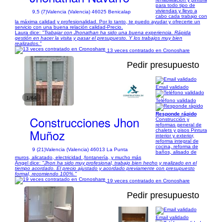
para todo tipo de
viviendas y llevo a
9,5 (7)
Valencia (Valencia) 46025 Benicalap
cabo cada trabajo con
la máxima calidad y profesionalidad. Por lo tanto, te puedo ayudar y ofrecerte un
servicio con una buena relación calidad-Precio.
Laura dice:
"Trabajar con Jhonathan ha sido una buena experiencia. Rápida
gestión en hacer la visita y pasar el presupuesto. Y los trabajos muy bien
realizados."
13 veces contratado en Cronoshare
Pedir presupuesto
Email validado
1/64
Teléfono validado
Responde rápido
Construcciones Jhon
Construcción y
reformas general de
Muñoz
chalets y pisos Pintura
interior y exterior,
reforma integral de
cocina, reforma de
9 (21)
Valencia (Valencia) 46013 La Punta
baños, alisado de
muros, alicatado, electricidad ,fontanería, y mucho más
Ángel dice:
"Jhon ha sido muy profesional, trabajo bien hecho y realizado en el
tiempo acordado. El precio ajustado y acordado previamente con presupuesto
formal, recomiendo 100%."
19 veces contratado en Cronoshare
Pedir presupuesto
Email validado