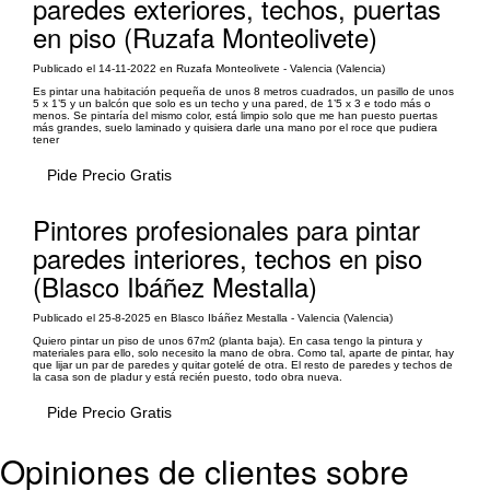
paredes exteriores, techos, puertas
en piso (Ruzafa Monteolivete)
Publicado el 14-11-2022 en Ruzafa Monteolivete - Valencia (Valencia)
Es pintar una habitación pequeña de unos 8 metros cuadrados, un pasillo de unos
5 x 1’5 y un balcón que solo es un techo y una pared, de 1’5 x 3 e todo más o
menos. Se pintaría del mismo color, está limpio solo que me han puesto puertas
más grandes, suelo laminado y quisiera darle una mano por el roce que pudiera
tener
Pide Precio Gratis
Pintores profesionales para pintar
paredes interiores, techos en piso
(Blasco Ibáñez Mestalla)
Publicado el 25-8-2025 en Blasco Ibáñez Mestalla - Valencia (Valencia)
Quiero pintar un piso de unos 67m2 (planta baja). En casa tengo la pintura y
materiales para ello, solo necesito la mano de obra. Como tal, aparte de pintar, hay
que lijar un par de paredes y quitar gotelé de otra. El resto de paredes y techos de
la casa son de pladur y está recién puesto, todo obra nueva.
Pide Precio Gratis
Opiniones de clientes sobre