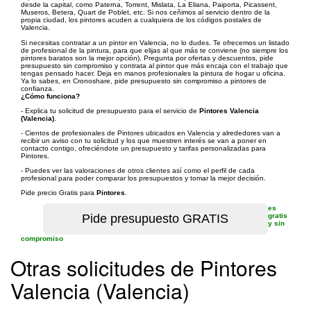
desde la capital, como Paterna, Torrent, Mislata, La Eliana, Paiporta, Picassent,
Museros, Betera, Quart de Poblet, etc. Si nos ceñimos al servicio dentro de la
propia ciudad, los pintores acuden a cualquiera de los códigos postales de
Valencia.
Si necesitas contratar a un pintor en Valencia, no lo dudes. Te ofrecemos un listado
de profesional de la pintura, para que elijas al que más te conviene (no siempre los
pintores baratos son la mejor opción). Pregunta por ofertas y descuentos, pide
presupuesto sin compromiso y contrata al pintor que más encaja con el trabajo que
tengas pensado hacer. Deja en manos profesionales la pintura de hogar u oficina.
Ya lo sabes, en Cronoshare, pide presupuesto sin compromiso a pintores de
confianza.
¿Cómo funciona?
- Explica tu solicitud de presupuesto para el servicio de
Pintores Valencia
(Valencia)
.
- Cientos de profesionales de Pintores ubicados en Valencia y alrededores van a
recibir un aviso con tu solicitud y los que muestren interés se van a poner en
contacto contigo, ofreciéndote un presupuesto y tarifas personalizadas para
Pintores.
- Puedes ver las valoraciones de otros clientes así como el perfil de cada
profesional para poder comparar los presupuestos y tomar la mejor decisión.
Pide precio Gratis para
Pintores
.
es
gratis
y sin
compromiso
Otras solicitudes de Pintores
Valencia (Valencia)