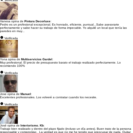
Verificada
Vanesa opina de
Pintura Decorluxe
:
Pedro es un profesional excepcional. Es honrado, eficiente, puntual...Sabe asesorarte
perfectamente y sabe hacer su trabajo de forma impecable. Yo alquilé un local que tenía las
paredes en muy...
Verificada
Yona opina de
Multiservicios Gardel
:
Muy profesional. El precio de presupuesto barato el trabajo realizado perfectamente. Lo
recomiendo 100%
Verificada
Jose opina de
Manuel
:
Excelentes profesionales. Los volveré a contratar cuando los necesite.
Verificada
José opina de
Interiorismo. Kb
:
Trabajo bien realizado y dentro del plazo fijado (incluso un día antes). Buen trato de la persona
responsable y compromiso . La verdad es que no me he tenido que preocupar de nada. Quitar