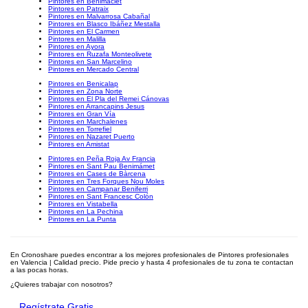
Pintores en Benimaclet
Pintores en Patraix
Pintores en Malvarrosa Cabañal
Pintores en Blasco Ibáñez Mestalla
Pintores en El Carmen
Pintores en Malilla
Pintores en Ayora
Pintores en Ruzafa Monteolivete
Pintores en San Marcelino
Pintores en Mercado Central
Pintores en Benicalap
Pintores en Zona Norte
Pintores en El Pla del Remei Cánovas
Pintores en Arrancapins Jesus
Pintores en Gran Vía
Pintores en Marchalenes
Pintores en Torrefiel
Pintores en Nazaret Puerto
Pintores en Amistat
Pintores en Peña Roja Av Francia
Pintores en Sant Pau Benimámet
Pintores en Cases de Bàrcena
Pintores en Tres Forques Nou Moles
Pintores en Campanar Beniferri
Pintores en Sant Francesc Colón
Pintores en Vistabella
Pintores en La Pechina
Pintores en La Punta
En Cronoshare puedes encontrar a los mejores profesionales de Pintores profesionales
en Valencia | Calidad precio. Pide precio y hasta 4 profesionales de tu zona te contactan
a las pocas horas.
¿Quieres trabajar con nosotros?
Regístrate Gratis