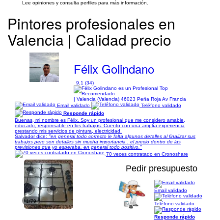
Lee opiniones y consulta perfiles para más información.
Pintores profesionales en
Valencia | Calidad precio
Félix Golindano
9,1 (34)
| Valencia (Valencia) 46023 Peña Roja Av Francia
Email validado
Teléfono validado
Responde rápido
Buenas, mi nombre es Félix. Soy un profesional que me considero amable,
educado, responsable en los trabajos. Cuento con una amplía experiencia
prestando mis servicios de pintura, electricidad.
Salvador dice:
"en general todo correcto le falta algunos detalles al finalizar sus
trabajos pero son detalles sin mucha importancia . el precio dentro de las
previsiones que yo esperaba. en general todo positivo."
70 veces contratado en Cronoshare
Pedir presupuesto
Email validado
1/79
Teléfono validado
Responde rápido