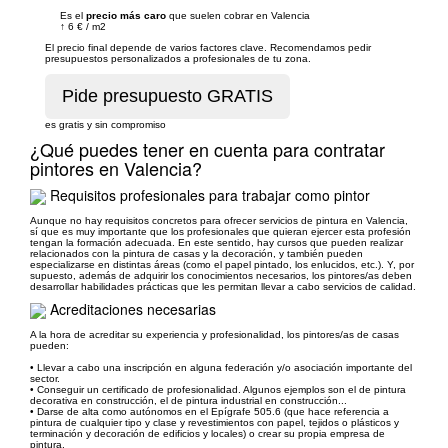
Es el
precio más caro
que suelen cobrar en Valencia
↑
6 €
/
m2
El precio final depende de varios factores clave. Recomendamos pedir
presupuestos personalizados a profesionales de tu zona.
es gratis y sin compromiso
¿Qué puedes tener en cuenta para contratar
pintores en Valencia?
Requisitos profesionales para trabajar como pintor
Aunque no hay requisitos concretos para ofrecer servicios de pintura en Valencia,
sí que es muy importante que los profesionales que quieran ejercer esta profesión
tengan la formación adecuada. En este sentido, hay cursos que pueden realizar
relacionados con la pintura de casas y la decoración, y también pueden
especializarse en distintas áreas (como el papel pintado, los enlucidos, etc.). Y, por
supuesto, además de adquirir los conocimientos necesarios, los pintores/as deben
desarrollar habilidades prácticas que les permitan llevar a cabo servicios de calidad.
Acreditaciones necesarias
A la hora de acreditar su experiencia y profesionalidad, los pintores/as de casas
pueden:
• Llevar a cabo una inscripción en alguna federación y/o asociación importante del
sector.
• Conseguir un certificado de profesionalidad. Algunos ejemplos son el de pintura
decorativa en construcción, el de pintura industrial en construcción...
• Darse de alta como autónomos en el Epígrafe 505.6 (que hace referencia a
pintura de cualquier tipo y clase y revestimientos con papel, tejidos o plásticos y
terminación y decoración de edificios y locales) o crear su propia empresa de
pintura.