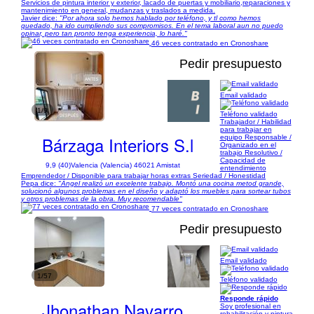
Servicios de pintura interior y exterior, lacado de puertas y mobiliario,reparaciones y
mantenimiento en general, mudanzas y traslados a medida.
Javier dice:
"Por ahora solo hemos hablado por teléfono, y tl como hemos
quedado, ha ido cumpliendo sus compromisos. En el tema laboral aun no puedo
opinar, pero tan pronto tenga experiencia, lo haré."
46 veces contratado en Cronoshare
Pedir presupuesto
Email validado
1/9
Teléfono validado
Trabajador / Habilidad
para trabajar en
Bárzaga Interiors S.l
equipo Responsable /
Organizado en el
trabajo Resolutivo /
Capacidad de
9,9 (40)
Valencia (Valencia) 46021 Amistat
entendimiento
Emprendedor / Disponible para trabajar horas extras Seriedad / Honestidad
Pepa dice:
"Ángel realizó un excelente trabajo. Montó una cocina metod grande,
solucionó algunos problemas en el diseño y adaptó los muebles para sortear tubos
y otros problemas de la obra. Muy recomendable"
77 veces contratado en Cronoshare
Pedir presupuesto
Email validado
1/57
Teléfono validado
Responde rápido
Jhonathan Navarro
Soy profesional en
rehabilitación y pintura