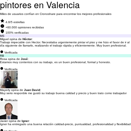
pintores en Valencia
Miles de usuarios confían en Cronoshare para encontrar los mejores profesionales
4.8/5 estrellas
+60.000 opiniones recibidas
100% verificadas
MS
Miguel opina de
Héctor
:
Trabajo impecable con Hector. Necesitaba urgentemente pintar el piso y me hizo el favor de ir al
día siguiente de llamarlo, realizando el trabajo rápida y eficientemente. Muy buen profesional.
Verificada
RB
Rosa opina de
José
:
Estamos muy contentos con su trabajo, es un buen profesional, formal y honesto.
Verificada
Mayerly opina de
Juan David
:
Muy serio responble me gustó su trabajo buena calidad y precio y buen trato como trabajador
Verificada
Javier opina de
Igner
:
Igner ha entregado una buena relación calidad-precio, puntualidad, profesionalidad y flexibilidad