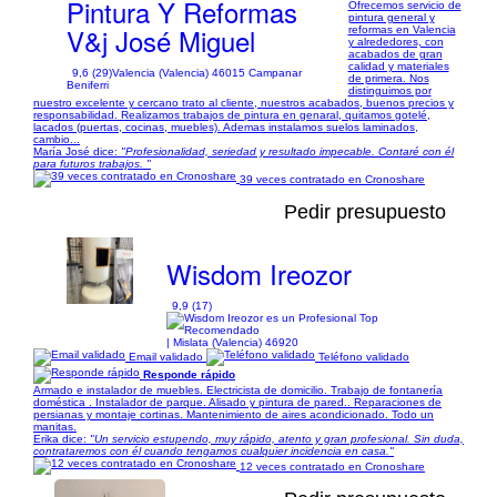
Pintura Y Reformas
Ofrecemos servicio de
pintura general y
V&j José Miguel
reformas en Valencia
y alrededores, con
acabados de gran
calidad y materiales
9,6 (29)
Valencia (Valencia) 46015 Campanar
de primera. Nos
Beniferri
distinguimos por
nuestro excelente y cercano trato al cliente, nuestros acabados, buenos precios y
responsabilidad. Realizamos trabajos de pintura en genaral, quitamos gotelé,
lacados (puertas, cocinas, muebles). Ademas instalamos suelos laminados,
cambio...
María José dice:
"Profesionalidad, seriedad y resultado impecable. Contaré con él
para futuros trabajos. "
39 veces contratado en Cronoshare
Pedir presupuesto
Wisdom Ireozor
9,9 (17)
| Mislata (Valencia) 46920
Email validado
Teléfono validado
Responde rápido
Armado e instalador de muebles. Electricista de domicilio. Trabajo de fontanería
doméstica . Instalador de parque. Alisado y pintura de pared.. Reparaciones de
persianas y montaje cortinas. Mantenimiento de aires acondicionado. Todo un
manitas.
Erika dice:
"Un servicio estupendo, muy rápido, atento y gran profesional. Sin duda,
contrataremos con él cuando tengamos cualquier incidencia en casa."
12 veces contratado en Cronoshare