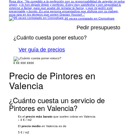
Rosa dice:
"Ha cumplido a la perfección con su responsabilidad de arreglar mi selva
virgen, y lo hxn dejado limpio y perfecto. Estoy muy satisfecha y con seguridad lu
volverse a llamar, para que acabe de rematar la faena, y que mi jardín esté
presentable y bonito. Es una persona encantadora que disfruta con su trabajo,
cosa rara en los tiempos que corren Gracias Youssef ."
96 veces contratado en Cronoshare
Pedir presupuesto
¿Cuánto cuesta poner estuco?
Ver guía de precios
€
€€
€€€
€€€€
Precio de Pintores en
Valencia
¿Cuánto cuesta un servicio de
Pintores en Valencia?
Es el
precio más barato
que suelen cobrar en Valencia
↓
4 €
/
m2
El
precio medio
en Valencia es de
5 €
/
m2