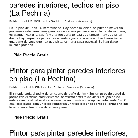
paredes interiores, techos en piso
(La Pechina)
Publicado el 8-5-2023 en La Pechina - Valencia (Valencia)
Es un piso de unos 140m reformado. Hay pocos muebles, se pueden mover sin
problemas salvo una cama grande que deberá permanecer en la habitación pero,
es grande. Hay una galería y una pequeña terraza que también hay que pintar
donde hay pequeñas partes de cemento agrietado a repasar. Los baños tienen
una parte de yeso que hay que pintar con una capa especial. Se han tirado
muchas paredes....
Pide Precio Gratis
Pintor para pintar paredes interiores
en piso (La Pechina)
Publicado el 31-5-2021 en La Pechina - Valencia (Valencia)
El pintado sería el techo de un cuarto de baño de 4m x 3m, un trozo de pared del
pasillo con el mismo color existente, aproximadamente de 3m x 1m, y la pared
entera que da al cabezal de la cama de un dormitorio de aproximadamente 4m. X
3m., esta pared está un poco regular en un trozo por unas obras de fontanería que
hicieron en el baño que da en esa pared.
Pide Precio Gratis
Pintor para pintar paredes interiores,