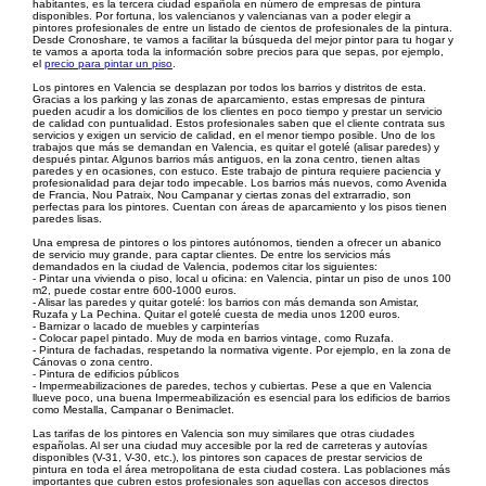
habitantes, es la tercera ciudad española en número de empresas de pintura
disponibles. Por fortuna, los valencianos y valencianas van a poder elegir a
pintores profesionales de entre un listado de cientos de profesionales de la pintura.
Desde Cronoshare, te vamos a facilitar la búsqueda del mejor pintor para tu hogar y
te vamos a aporta toda la información sobre precios para que sepas, por ejemplo,
el
precio para pintar un piso
.
Los pintores en Valencia se desplazan por todos los barrios y distritos de esta.
Gracias a los parking y las zonas de aparcamiento, estas empresas de pintura
pueden acudir a los domicilios de los clientes en poco tiempo y prestar un servicio
de calidad con puntualidad. Estos profesionales saben que el cliente contrata sus
servicios y exigen un servicio de calidad, en el menor tiempo posible. Uno de los
trabajos que más se demandan en Valencia, es quitar el gotelé (alisar paredes) y
después pintar. Algunos barrios más antiguos, en la zona centro, tienen altas
paredes y en ocasiones, con estuco. Este trabajo de pintura requiere paciencia y
profesionalidad para dejar todo impecable. Los barrios más nuevos, como Avenida
de Francia, Nou Patraix, Nou Campanar y ciertas zonas del extrarradio, son
perfectas para los pintores. Cuentan con áreas de aparcamiento y los pisos tienen
paredes lisas.
Una empresa de pintores o los pintores autónomos, tienden a ofrecer un abanico
de servicio muy grande, para captar clientes. De entre los servicios más
demandados en la ciudad de Valencia, podemos citar los siguientes:
- Pintar una vivienda o piso, local u oficina: en Valencia, pintar un piso de unos 100
m2, puede costar entre 600-1000 euros.
- Alisar las paredes y quitar gotelé: los barrios con más demanda son Amistar,
Ruzafa y La Pechina. Quitar el gotelé cuesta de media unos 1200 euros.
- Barnizar o lacado de muebles y carpinterías
- Colocar papel pintado. Muy de moda en barrios vintage, como Ruzafa.
- Pintura de fachadas, respetando la normativa vigente. Por ejemplo, en la zona de
Cánovas o zona centro.
- Pintura de edificios públicos
- Impermeabilizaciones de paredes, techos y cubiertas. Pese a que en Valencia
llueve poco, una buena Impermeabilización es esencial para los edificios de barrios
como Mestalla, Campanar o Benimaclet.
Las tarifas de los pintores en Valencia son muy similares que otras ciudades
españolas. Al ser una ciudad muy accesible por la red de carreteras y autovías
disponibles (V-31, V-30, etc.), los pintores son capaces de prestar servicios de
pintura en toda el área metropolitana de esta ciudad costera. Las poblaciones más
importantes que cubren estos profesionales son aquellas con accesos directos