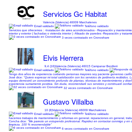
Servicios Gc Habitat
Valencia (Valencia) 46009 Marchalenes
Email validado
Teléfono validado
Servicios que ofrecemos : -Instalacion de aires acondicionados - Reparación y mantenimien
interior y exterior ( fachadas o vivienda interior ) -Alisado de paredes -Reparación y tra
3 veces contratado en Cronoshare
Elvis Herrera
9,4 (16)
Valencia (Valencia) 46015 Campanar Beniferri
Email validado
Teléfono validado
Tengo dos años de experiencia cuidando personas mayores soy paciente generoso cariños
José dice:
"Quiero expresar mi total satisfacción con los servicios de jardinería recibidos.
equipo demostró un conocimiento profundo de plantas, técnicas de mantenimiento y diseño,
experiencia sumamente positiva. Sin duda, recomendaré sus servicios y continuaré confia
32 veces contratado en Cronoshare
Gustavo Villalba
10 (8)
Valencia (Valencia) 46009 Marchalenes
Email validado
Teléfono validado
hacemos trabajos de mantenimiento y reformas en general. reparaciones en general, traba
Concha dice:
"Me parecio un estupendo profesional. Rapidez en contactar conmigo y en d
limpieza. 100 % recomendable"
6 veces contratado en Cronoshare