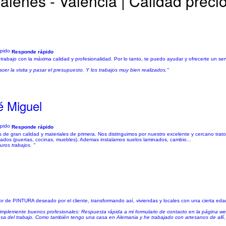
alenes - Valencia | Calidad preci
Responde rápido
 trabajo con la máxima calidad y profesionalidad. Por lo tanto, te puedo ayudar y ofrecerte un se
r la visita y pasar el presupuesto. Y los trabajos muy bien realizados."
é Miguel
Responde rápido
 de gran calidad y materiales de primera. Nos distinguimos por nuestro excelente y cercano trat
acados (puertas, cocinas, muebles). Ademas instalamos suelos laminados, cambio...
uros trabajos. "
de PINTURA deseado por el cliente, transformando así, viviendas y locales con una cierta eda
 Simplemente buenos profesionales: Respuesta rápida a mi formulario de contacto en la página 
dosa del trabajo. Como también tengo una casa en Alemania y he trabajado con artesanos de allí