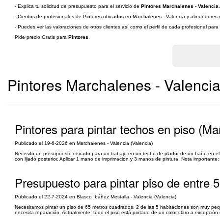
- Explica tu solicitud de presupuesto para el servicio de
Pintores Marchalenes - Valencia
.
- Cientos de profesionales de Pintores ubicados en Marchalenes - Valencia y alrededores v
- Puedes ver las valoraciones de otros clientes así como el perfil de cada profesional par
Pide precio Gratis para
Pintores
.
Pintores Marchalenes - Valenci
Pintores para pintar techos en piso (Ma
Publicado el 19-6-2026 en Marchalenes - Valencia (Valencia)
Necesito un presupuesto cerrado para un trabajo en un techo de pladur de un baño en el b
con lijado posterior. Aplicar 1 mano de imprimación y 3 manos de pintura. Nota importante:
Presupuesto para pintar piso de entre 
Publicado el 22-7-2024 en Blasco Ibáñez Mestalla - Valencia (Valencia)
Necesitamos pintar un piso de 65 metros cuadrados, 2 de las 5 habitaciones son muy pequ
necesita reparación. Actualmente, todo el piso está pintado de un color claro a excepción d