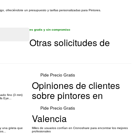
igo, ofreciéndote un presupuesto y tarifas personalizadas para Pintores.
es gratis y sin compromiso
Otras solicitudes de
Pide Precio Gratis
Opiniones de clientes
sobre pintores en
sado fino (3 mm)
ls Eye...
Pide Precio Gratis
Valencia
y una grieta que
Miles de usuarios confían en Cronoshare para encontrar los mejores
os...
profesionales