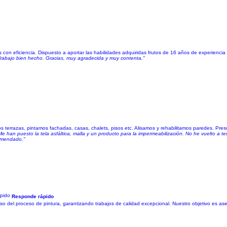
 con eficiencia. Dispuesto a aportar las habilidades adquiridas frutos de 16 años de experiencia 
Trabajo bien hecho. Gracias, muy agradecida y muy contenta."
os terrazas, pintamos fachadas, casas, chalets, pisos etc. Alisamos y rehabilitamos paredes. Pr
han puesto la tela asfáltica, malla y un producto para la impermeabilización. No he vuelto a 
comendado."
Responde rápido
 del proceso de pintura, garantizando trabajos de calidad excepcional. Nuestro objetivo es as