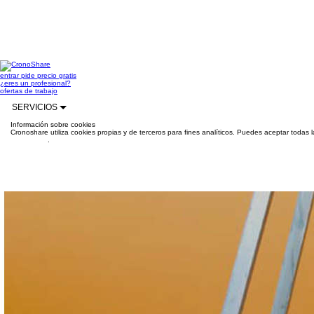
entrar
pide precio gratis
¿eres un profesional?
ofertas de trabajo
SERVICIOS
Información sobre cookies
Cronoshare utiliza cookies propias y de terceros para fines analíticos. Puedes aceptar todas 
información
.