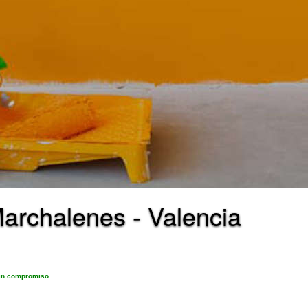
archalenes - Valencia
sin compromiso