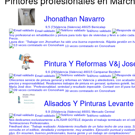
Pintores profesionales en March
Jhonathan Navarro
9,5 (7)
Valencia (Valencia) 46025 Benicalap
Email validado
Teléfono validado
Soy profesional en rehabilitación y pintura para todo tipo de viviendas y llevo a cabo cada
Precio.
Laura dice:
"Trabajar con Jhonathan ha sido una buena experiencia. Rápida gestión en hace
13 veces contratado en Cronoshare
Pintura Y Reformas V&j Jos
9,6 (29)
Valencia (Valencia) 46015 Campanar Beniferri
Email validado
Teléfono validado
Ofrecemos servicio de pintura general y reformas en Valencia y alrededores, con acabados
precios y responsabilidad. Realizamos trabajos de pintura en genaral, quitamos gotelé, l
María José dice:
"Profesionalidad, seriedad y resultado impecable. Contaré con él para fut
39 veces contratado en Cronoshare
Alisados Y Pinturas Levante
9,9 (3)
Valencia (Valencia) 46001 Mercado Central
Email validado
Teléfono validado
Nos dedicamos exclusivamente a ALISAR GOTELE dejando el trabajo terminado en el color 
Terminaciones Profesionales.
Friedhard dice:
"Trabajo realizado: Aislamiento insuflado de un falso techo de una casa.
consulta en el edificio, detallada y competente, muy amables. Ejecución puntual y cuida
plus. En resumen, buenos profesionales, buena gente y un trabajo sin complicaciones"