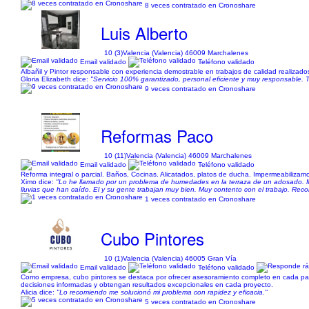
8 veces contratado en Cronoshare
Luis Alberto
10 (3)
Valencia (Valencia) 46009 Marchalenes
Email validado
Teléfono validado
Albañil y Pintor responsable con experiencia demostrable en trabajos de calidad realizados
Gloria Elizabeth dice:
"Servicio 100% garantizado, personal eficiente y muy responsable. 
9 veces contratado en Cronoshare
Reformas Paco
10 (11)
Valencia (Valencia) 46009 Marchalenes
Email validado
Teléfono validado
Reforma integral o parcial. Baños, Cocinas. Alicatados, platos de ducha. Impermeabilizam
Ximo dice:
"Lo he llamado por un problema de humedades en la terraza de un adosado. Me 
lluvias que han caído. El y su gente trabajan muy bien. Muy contento con el trabajo. Re
1 veces contratado en Cronoshare
Cubo Pintores
10 (1)
Valencia (Valencia) 46005 Gran Vía
Email validado
Teléfono validado
Como empresa, cubo pintores se destaca por ofrecer asesoramiento completo en cada paso
decisiones informadas y obtengan resultados excepcionales en cada proyecto.
Alicia dice:
"Lo recomiendo me solucionó mi problema con rapidez y eficacia."
5 veces contratado en Cronoshare