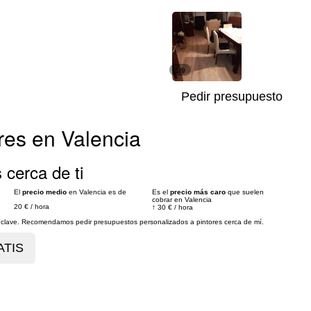
1/9
Pedir presupuesto
res en Valencia
 cerca de ti
El
precio medio
en Valencia es de
Es el
precio más caro
que suelen
cobrar en Valencia
20 €
/
hora
↑
30 €
/
hora
es clave. Recomendamos pedir presupuestos personalizados a pintores cerca de mí.