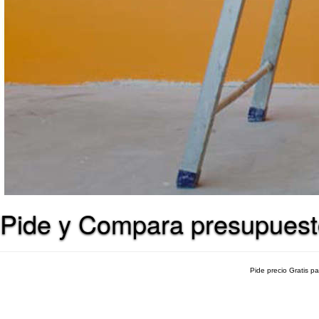
Pide y Compara presupuest
Pide precio Gratis p