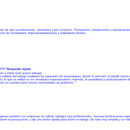
to de aire acondicionado , domestico y por conducto. -Fontanería ( instalaciones y reparaciones 
tamiento de humedades -Impermeabilizaciones y aislamiento térmico
Responde rápido
o y sobre todo quiero trabajar
 La calidad del trabajo realizado ha superado mis expectativas, desde la atención al detalle hasta
 lo que se reflejó en los resultados espectaculares. Además, la amabilidad y profesionalismo d
ndo en ustedes para futuras necesidades de jardinería.""
jamos tambien con empresas de airbnb. trabajos muy profesionales , buenas terminaciones rapid
arme el presupuesto, y fijo una fecha rápida para hacer el trabajo. De trato muy amable y un t