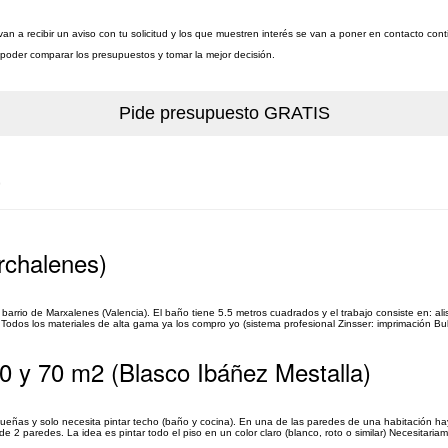
an a recibir un aviso con tu solicitud y los que muestren interés se van a poner en contacto cont
a poder comparar los presupuestos y tomar la mejor decisión.
a
rchalenes)
arrio de Marxalenes (Valencia). El baño tiene 5.5 metros cuadrados y el trabajo consiste en: ali
 Todos los materiales de alta gama ya los compro yo (sistema profesional Zinsser: imprimación Bul
50 y 70 m2 (Blasco Ibáñez Mestalla)
eñas y solo necesita pintar techo (baño y cocina). En una de las paredes de una habitación ha
e 2 paredes. La idea es pintar todo el piso en un color claro (blanco, roto o similar) Necesitariam