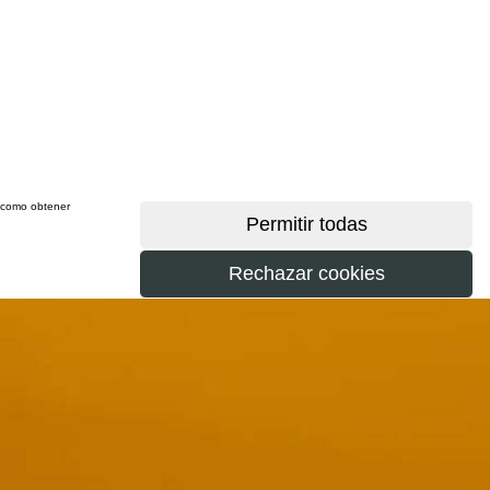
sí como obtener
más