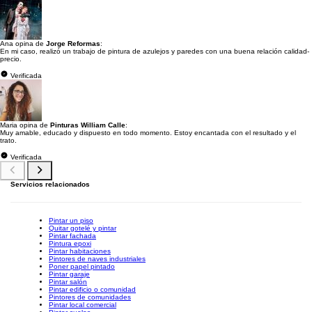
Ana opina de
Jorge Reformas
:
En mi caso, realizó un trabajo de pintura de azulejos y paredes con una buena relación calidad-
precio.
Verificada
Maria opina de
Pinturas William Calle
:
Muy amable, educado y dispuesto en todo momento. Estoy encantada con el resultado y el
trato.
Verificada
Servicios relacionados
Pintar un piso
Quitar gotelé y pintar
Pintar fachada
Pintura epoxi
Pintar habitaciones
Pintores de naves industriales
Poner papel pintado
Pintar garaje
Pintar salón
Pintar edificio o comunidad
Pintores de comunidades
Pintar local comercial