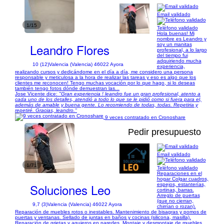
Email validado
1/15
Teléfono validado
Hola buenas! Mi
nombre es Leandro y
Leandro Flores
soy un manitas
profesional, a lo largo
del tiempo fui
adquiriendo mucha
10 (12)
Valencia (Valencia) 46022 Ayora
experiencia,
realizando cursos y dedicándome en el día a día, me considero una persona
responsable y meticulosa a la hora de realizar las tareas y eso es algo que los
clientes me reconocen! Tengo muchas vocación por lo que hago, si lo deseas
también tengo fotos dónde demuestran las...
Jose Vicente dice:
"Gran experiencia ! leandro fue un gran profesional, atento a
cada uno de los detalles, atendió a todo lo que se le pidió como si fuera para el,
además de amable y buena gente. Lo recomiendo de todas, todas. Repetiria y
repetiré. Gracias, leandro."
9 veces contratado en Cronoshare
Pedir presupuesto
Email validado
1/71
Teléfono validado
Reparaciones en el
hogar Colgar cuadros,
Soluciones Leo
espejos, estanterías,
cortinas, barras.
Arreglo de puertas
(que no cierran,
9,7 (3)
Valencia (Valencia) 46022 Ayora
chirrían o rozan).
Reparación de muebles rotos o inestables. Mantenimiento de bisagras y pomos de
puertas y ventanas. Sellado de juntas en baños y cocinas (silicona, masilla).
Reparación de grietas y agujeros en paredes. Montaje y desmontaje de muebles