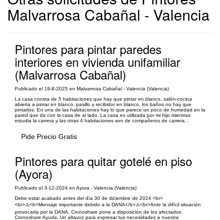
Malvarrosa Cabañal - Valencia
Pintores para pintar paredes
interiores en vivienda unifamiliar
(Malvarrosa Cabañal)
Publicado el 19-8-2025 en Malvarrosa Cabañal - Valencia (Valencia)
La casa consta de 5 habitaciones que hay que pintar en blanco, salón-cocina
abierta a pintar en blanco, pasillo y recibidor en blanco, los baños no hay que
pintarlos. En una de las habitaciones hay lo que parece un poco de humedad en la
pared que da con la casa de al lado. La casa es utilizada por mi hijo mientras
estudia la carrera y las otras 4 habitaciones son de compañeros de carrera...
Pide Precio Gratis
Pintores para quitar gotelé en piso
(Ayora)
Publicado el 3-12-2024 en Ayora - Valencia (Valencia)
Debe estar acabado antes del día 30 de diciembre de 2024 <br>
<br>⚠️<b>Mensaje importante debido a la DANA</b>⚠️<br>Ante la difícil situación
provocada por la DANA, Cronoshare pone a disposición de los afectados
Cronoshare Ayuda. Un altavoz para expresar tus necesidades a nuestra