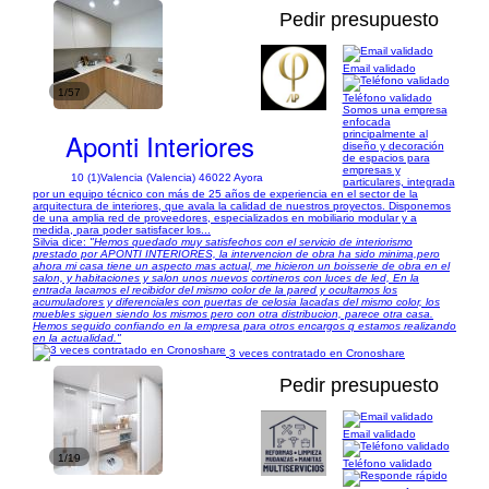
Pedir presupuesto
Email validado
1/57
Teléfono validado
Somos una empresa
enfocada
Aponti Interiores
principalmente al
diseño y decoración
de espacios para
empresas y
10 (1)
Valencia (Valencia) 46022 Ayora
particulares, integrada
por un equipo técnico con más de 25 años de experiencia en el sector de la
arquitectura de interiores, que avala la calidad de nuestros proyectos. Disponemos
de una amplia red de proveedores, especializados en mobiliario modular y a
medida, para poder satisfacer los...
Silvia dice:
"Hemos quedado muy satisfechos con el servicio de interiorismo
prestado por APONTI INTERIORES, la intervencion de obra ha sido minima,pero
ahora mi casa tiene un aspecto mas actual, me hicieron un boisserie de obra en el
salon, y habitaciones y salon unos nuevos cortineros con luces de led, En la
entrada lacamos el recibidor del mismo color de la pared y ocultamos los
acumuladores y diferenciales con puertas de celosia lacadas del mismo color, los
muebles siguen siendo los mismos pero con otra distribucion, parece otra casa.
Hemos seguido confiando en la empresa para otros encargos q estamos realizando
en la actualidad."
3 veces contratado en Cronoshare
Pedir presupuesto
Email validado
1/19
Teléfono validado