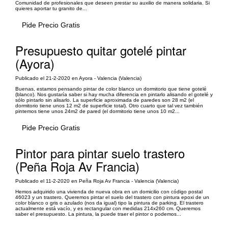
Comunidad de profesionales que deseen prestar su auxilio de manera solidaria. Si
quieres aportar tu granito de...
Pide Precio Gratis
Presupuesto quitar gotelé pintar
(Ayora)
Publicado el 21-2-2020 en Ayora - Valencia (Valencia)
Buenas, estamos pensando pintar de color blanco un dormitorio que tiene gotelé
(blanco). Nos gustaría saber si hay mucha diferencia en pintarlo alisando el gotelé y
sólo pintarlo sin alisarlo. La superficie aproximada de paredes son 28 m2 (el
dormitorio tiene unos 12 m2 de superficie total). Otro cuarto que tal vez también
pintemos tiene unos 24m2 de pared (el dormitorio tiene unos 10 m2...
Pide Precio Gratis
Pintor para pintar suelo trastero
(Peña Roja Av Francia)
Publicado el 11-2-2020 en Peña Roja Av Francia - Valencia (Valencia)
Hemos adquirido una vivienda de nueva obra en un domicilio con código postal
46023 y un trastero. Queremos pintar el suelo del trastero con pintura epoxi de un
color blanco o gris o azulado (nos da igual) tipo la pintura de parking. El trastero
actualmente está vacío, y es rectangular con medidas 214x260 cm. Queremos
saber el presupuesto. La pintura, la puede traer el pintor o podemos...