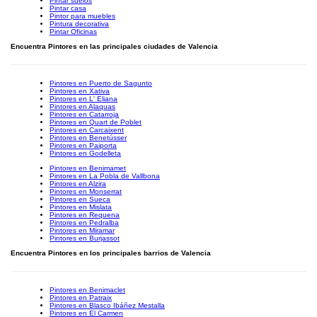
Pintar suelos
Pintar casa
Pintor para muebles
Pintura decorativa
Pintar Oficinas
Encuentra Pintores en las principales ciudades de Valencia
Pintores en Puerto de Sagunto
Pintores en Xativa
Pintores en L' Eliana
Pintores en Alaquas
Pintores en Catarroja
Pintores en Quart de Poblet
Pintores en Carcaixent
Pintores en Benetússer
Pintores en Paiporta
Pintores en Godelleta
Pintores en Benimamet
Pintores en La Pobla de Vallbona
Pintores en Alzira
Pintores en Monserrat
Pintores en Sueca
Pintores en Mislata
Pintores en Requena
Pintores en Pedralba
Pintores en Miramar
Pintores en Burjassot
Encuentra Pintores en los principales barrios de Valencia
Pintores en Benimaclet
Pintores en Patraix
Pintores en Blasco Ibáñez Mestalla
Pintores en El Carmen