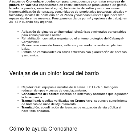
A través de
Cronoshare
puedes comparar presupuestos y contratar
empresa de
pintura en Valencia
especializada en costa: interiores de pisos (alisado de gotelé,
lacado de puertas, esmaltes al agua), tratamiento de salitre y moho en muros,
impermeabilización de terrazas, comunidades de propietarios (escaleras, zócalos y
fachadas), locales de hostelería en el Paseo y viviendas turísticas que necesitan
repaso rápido entre reservas. Presupuestos claros por m² y opciones de trabajo en
24–48 h cuando hay urgencia.
Aplicación de pinturas antihumedad, siloxánicas y minerales transpirables
para zonas próximas al mar.
Rehabilitación cromática respetando el entorno protegido del Cabanyal-
Canyamelar.
Microreparaciones de fisuras, sellados y saneado de salitre en plantas
bajas.
Pintura de comunidades en calles estrechas con planificación de accesos
y andamios.
Ventajas de un pintor local del barrio
Rapidez real
: equipos a minutos de la Reina, Dr. Lluch o Tarongers
reducen tiempos y costes de desplazamiento.
Conocimiento del salitre
: elección de sistemas y acabados que aguantan
la brisa marina.
Tranquilidad
: reseñas verificadas en
Cronoshare
, seguros y cumplimiento
de horarios de ruido del Ayuntamiento.
Tramitación
: coordinación de licencias de ocupación de vía pública si
hace falta andamio.
Cómo te ayuda Cronoshare