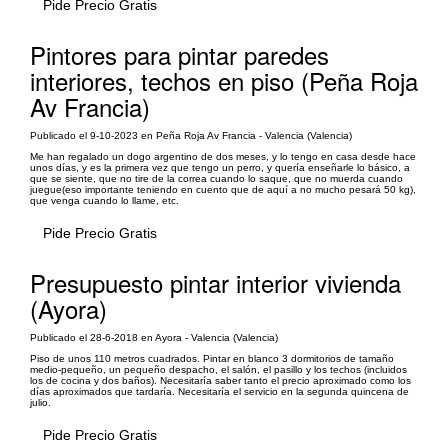
Pide Precio Gratis
Pintores para pintar paredes
interiores, techos en piso (Peña Roja
Av Francia)
Publicado el 9-10-2023 en Peña Roja Av Francia - Valencia (Valencia)
Me han regalado un dogo argentino de dos meses, y lo tengo en casa desde hace
unos días, y es la primera vez que tengo un perro, y quería enseñarle lo básico, a
que se siente, que no tire de la correa cuando lo saque, que no muerda cuando
juegue(eso importante teniendo en cuento que de aquí a no mucho pesará 50 kg),
que venga cuando lo llame, etc.
Pide Precio Gratis
Presupuesto pintar interior vivienda
(Ayora)
Publicado el 28-6-2018 en Ayora - Valencia (Valencia)
Piso de unos 110 metros cuadrados. Pintar en blanco 3 dormitorios de tamaño
medio-pequeño, un pequeño despacho, el salón, el pasillo y los techos (incluidos
los de cocina y dos baños). Necesitaría saber tanto el precio aproximado como los
días aproximados que tardaría. Necesitaría el servicio en la segunda quincena de
julio.
Pide Precio Gratis