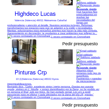
1/3
Teléfono validado
Responde rápido
Highdeco Lucas
Qué hacemos Nos
especializamos en
resolver las
necesidades del
Valencia (Valencia) 46011 Malvarrosa Cabañal
hogar con
profesionalismo y atención al detalle. Nuestros servicios incluyen: Reformas:
transformamos tus espacios para que se adapten a tu estilo y necesidades.
Manitas: solucionamos esos pequeños arreglos que hacen la vida más cómoda.
Asesoramiento en decoración: te ayudamos a crear ambientes que reflejan tu...
1 veces contratado en Cronoshare
Pedir presupuesto
Email validado
1/75
Teléfono validado
Responde rápido
Pinturas Crp
Alisamos pisos,
pintamos todo tipo de
superficies.
Pavimentos y paredes
10 (1)
Valencia (Valencia) 46022 Ayora
de microcemento,
impermeabilizaciones.
Bernardo dice:
"Carlos, excelente pintor i mejor persona. Gracias por vuestra
ayuda, vivimos en L' Alcufia, y somos damnificados por la Dana, no he podido ver
en persona el final, solo por fotos. Se han portado genial. Les voy a pedir
presupesto para mi oficina y cada afectados por la Dana del día 29, gracias"
3 veces contratado en Cronoshare
Pedir presupuesto