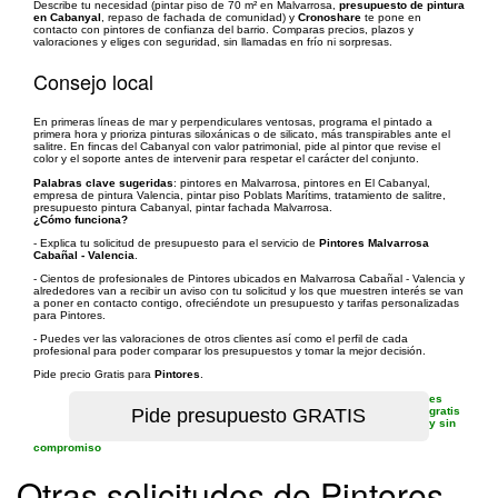
Describe tu necesidad (pintar piso de 70 m² en Malvarrosa,
presupuesto de pintura
en Cabanyal
, repaso de fachada de comunidad) y
Cronoshare
te pone en
contacto con pintores de confianza del barrio. Comparas precios, plazos y
valoraciones y eliges con seguridad, sin llamadas en frío ni sorpresas.
Consejo local
En primeras líneas de mar y perpendiculares ventosas, programa el pintado a
primera hora y prioriza pinturas siloxánicas o de silicato, más transpirables ante el
salitre. En fincas del Cabanyal con valor patrimonial, pide al pintor que revise el
color y el soporte antes de intervenir para respetar el carácter del conjunto.
Palabras clave sugeridas
: pintores en Malvarrosa, pintores en El Cabanyal,
empresa de pintura Valencia, pintar piso Poblats Marítims, tratamiento de salitre,
presupuesto pintura Cabanyal, pintar fachada Malvarrosa.
¿Cómo funciona?
- Explica tu solicitud de presupuesto para el servicio de
Pintores Malvarrosa
Cabañal - Valencia
.
- Cientos de profesionales de Pintores ubicados en Malvarrosa Cabañal - Valencia y
alrededores van a recibir un aviso con tu solicitud y los que muestren interés se van
a poner en contacto contigo, ofreciéndote un presupuesto y tarifas personalizadas
para Pintores.
- Puedes ver las valoraciones de otros clientes así como el perfil de cada
profesional para poder comparar los presupuestos y tomar la mejor decisión.
Pide precio Gratis para
Pintores
.
es
gratis
y sin
compromiso
Otras solicitudes de Pintores