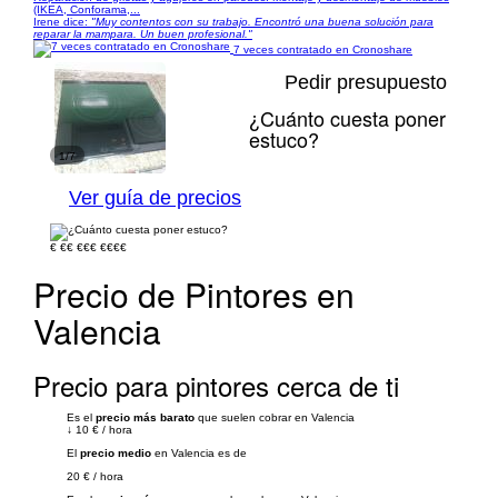
(IKEA, Conforama,...
Irene dice:
"Muy contentos con su trabajo. Encontró una buena solución para
reparar la mampara. Un buen profesional."
7 veces contratado en Cronoshare
Pedir presupuesto
¿Cuánto cuesta poner
estuco?
1/7
Ver guía de precios
€
€€
€€€
€€€€
Precio de Pintores en
Valencia
Precio para pintores cerca de ti
Es el
precio más barato
que suelen cobrar en Valencia
↓
10 €
/
hora
El
precio medio
en Valencia es de
20 €
/
hora