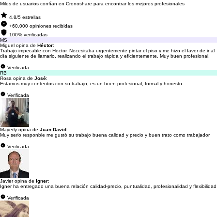
Miles de usuarios confían en Cronoshare para encontrar los mejores profesionales
4.8/5 estrellas
+60.000 opiniones recibidas
100% verificadas
MS
Miguel opina de
Héctor
:
Trabajo impecable con Hector. Necesitaba urgentemente pintar el piso y me hizo el favor de ir al
día siguiente de llamarlo, realizando el trabajo rápida y eficientemente. Muy buen profesional.
Verificada
RB
Rosa opina de
José
:
Estamos muy contentos con su trabajo, es un buen profesional, formal y honesto.
Verificada
Mayerly opina de
Juan David
:
Muy serio responble me gustó su trabajo buena calidad y precio y buen trato como trabajador
Verificada
Javier opina de
Igner
:
Igner ha entregado una buena relación calidad-precio, puntualidad, profesionalidad y flexibilidad
Verificada