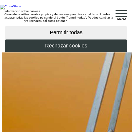
Información sobre cookies
Cronoshare utiliza cookies propias y de terceros para fines analíticos. Puedes
aceptar todas las cookies pulsando el botón “Permitir todas”. Puedes cambiar la
MENU
configuración
, y/o rechazar, así como obtener
más información
.