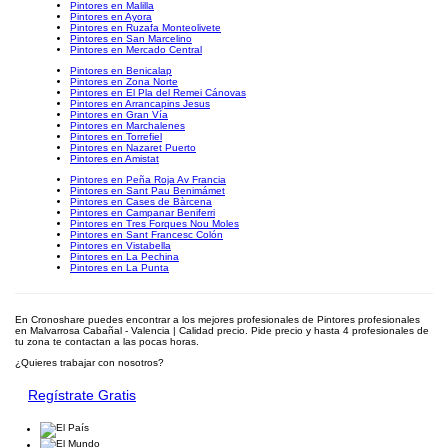
Pintores en Malilla
Pintores en Ayora
Pintores en Ruzafa Monteolivete
Pintores en San Marcelino
Pintores en Mercado Central
Pintores en Benicalap
Pintores en Zona Norte
Pintores en El Pla del Remei Cánovas
Pintores en Arrancapins Jesus
Pintores en Gran Vía
Pintores en Marchalenes
Pintores en Torrefiel
Pintores en Nazaret Puerto
Pintores en Amistat
Pintores en Peña Roja Av Francia
Pintores en Sant Pau Benimámet
Pintores en Cases de Bàrcena
Pintores en Campanar Beniferri
Pintores en Tres Forques Nou Moles
Pintores en Sant Francesc Colón
Pintores en Vistabella
Pintores en La Pechina
Pintores en La Punta
En Cronoshare puedes encontrar a los mejores profesionales de Pintores profesionales
en Malvarrosa Cabañal - Valencia | Calidad precio. Pide precio y hasta 4 profesionales de
tu zona te contactan a las pocas horas.
¿Quieres trabajar con nosotros?
Regístrate Gratis