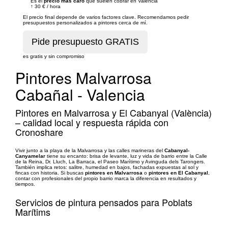
Es el
precio más caro
que suelen cobrar en Valencia
↑
30 €
/
hora
El precio final depende de varios factores clave. Recomendamos pedir
presupuestos personalizados a pintores cerca de mí.
es gratis y sin compromiso
Pintores Malvarrosa
Cabañal - Valencia
Pintores en Malvarrosa y El Cabanyal (València)
– calidad local y respuesta rápida con
Cronoshare
Vivir junto a la playa de la Malvarrosa y las calles marineras del
Cabanyal-
Canyamelar
tiene su encanto: brisa de levante, luz y vida de barrio entre la Calle
de la Reina, Dr. Lluch, La Barraca, el Paseo Marítimo y Avinguda dels Tarongers.
También implica retos: salitre, humedad en bajos, fachadas expuestas al sol y
fincas con historia. Si buscas
pintores en Malvarrosa
o
pintores en El Cabanyal
,
contar con profesionales del propio barrio marca la diferencia en resultados y
tiempos.
Servicios de pintura pensados para Poblats
Marítims