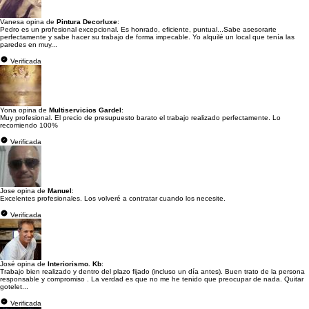
Vanesa opina de
Pintura Decorluxe
:
Pedro es un profesional excepcional. Es honrado, eficiente, puntual...Sabe asesorarte
perfectamente y sabe hacer su trabajo de forma impecable. Yo alquilé un local que tenía las
paredes en muy...
Verificada
Yona opina de
Multiservicios Gardel
:
Muy profesional. El precio de presupuesto barato el trabajo realizado perfectamente. Lo
recomiendo 100%
Verificada
Jose opina de
Manuel
:
Excelentes profesionales. Los volveré a contratar cuando los necesite.
Verificada
José opina de
Interiorismo. Kb
:
Trabajo bien realizado y dentro del plazo fijado (incluso un día antes). Buen trato de la persona
responsable y compromiso . La verdad es que no me he tenido que preocupar de nada. Quitar
gotelet...
Verificada