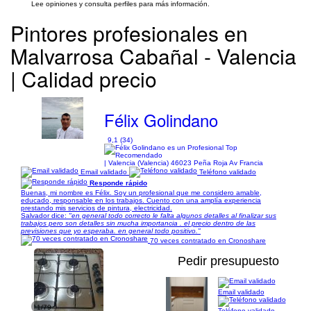
Lee opiniones y consulta perfiles para más información.
Pintores profesionales en
Malvarrosa Cabañal - Valencia
| Calidad precio
Félix Golindano
9,1 (34)
| Valencia (Valencia) 46023 Peña Roja Av Francia
Email validado
Teléfono validado
Responde rápido
Buenas, mi nombre es Félix. Soy un profesional que me considero amable,
educado, responsable en los trabajos. Cuento con una amplía experiencia
prestando mis servicios de pintura, electricidad.
Salvador dice:
"en general todo correcto le falta algunos detalles al finalizar sus
trabajos pero son detalles sin mucha importancia . el precio dentro de las
previsiones que yo esperaba. en general todo positivo."
70 veces contratado en Cronoshare
Pedir presupuesto
Email validado
1/79
Teléfono validado