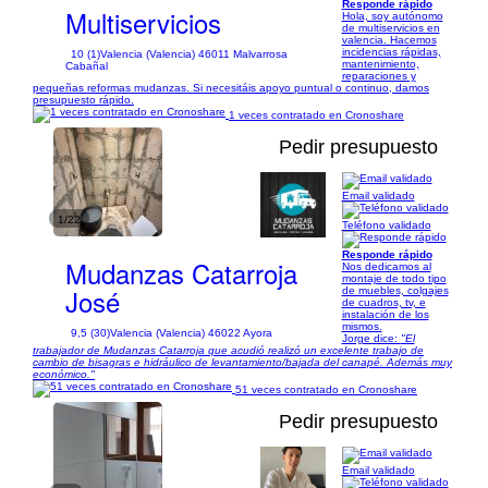
Responde rápido
Multiservicios
Hola, soy autónomo
de multiservicios en
valencia. Hacemos
incidencias rápidas,
10 (1)
Valencia (Valencia) 46011 Malvarrosa
mantenimiento,
Cabañal
reparaciones y
pequeñas reformas mudanzas. Si necesitáis apoyo puntual o continuo, damos
presupuesto rápido.
1 veces contratado en Cronoshare
Pedir presupuesto
Email validado
1/22
Teléfono validado
Responde rápido
Mudanzas Catarroja
Nos dedicamos al
montaje de todo tipo
José
de muebles, colgajes
de cuadros, tv, e
instalación de los
mismos.
9,5 (30)
Valencia (Valencia) 46022 Ayora
Jorge dice:
"El
trabajador de Mudanzas Catarroja que acudió realizó un excelente trabajo de
cambio de bisagras e hidráulico de levantamiento/bajada del canapé. Además muy
económico."
51 veces contratado en Cronoshare
Pedir presupuesto
Email validado