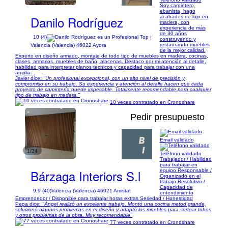
Soy carpintero,
ebanista, hago
Danilo Rodríguez
acabados de lujo en
madera, con
experiencia de más
de 30 años
10 (4)
|
construyendo y
restaurando muebles
Valencia (Valencia) 46022 Ayora
de la mejor calidad.
Experto en diseño armado, montaje de todo tipo de muebles en madera, cocinas,
clases, armarios, muebles de baño, alacenas. Destaco por mi atención al detalle,
habilidad para interpretar planos técnicos y capacidad para trabajar con una
amplia...
Javier dice:
"Un profesional excepcional, con un alto nivel de precisión y
compromiso en su trabajo. Su experiencia y atención al detalle hacen que cada
proyecto de carpintería quede impecable. Totalmente recomendable para cualquier
tipo de trabajo en madera."
10 veces contratado en Cronoshare
Pedir presupuesto
Email validado
1/34
Teléfono validado
Trabajador / Habilidad
para trabajar en
Bárzaga Interiors S.l
equipo Responsable /
Organizado en el
trabajo Resolutivo /
Capacidad de
9,9 (40)
Valencia (Valencia) 46021 Amistat
entendimiento
Emprendedor / Disponible para trabajar horas extras Seriedad / Honestidad
Pepa dice:
"Ángel realizó un excelente trabajo. Montó una cocina metod grande,
solucionó algunos problemas en el diseño y adaptó los muebles para sortear tubos
y otros problemas de la obra. Muy recomendable"
77 veces contratado en Cronoshare