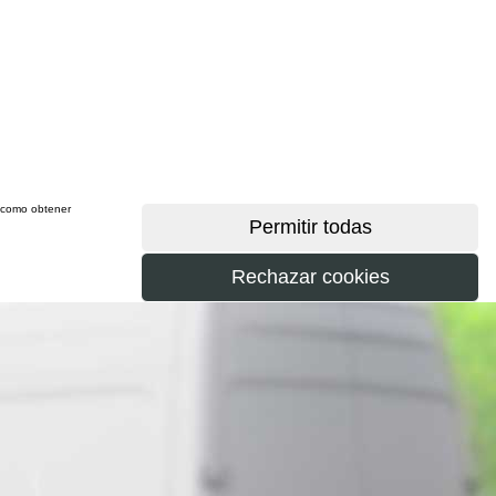
sí como obtener
más