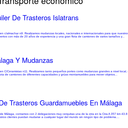
| Transporte económico
er De Trasteros Islatrans
en c/almachar n9. Realizamos mudanzas locales, nacionales e internacionales para que nuestro
pertos con más de 20 años de experiencia y una gran flota de camiones de varios tamaños y...
álaga Y Mudanzas
en C/Ceramistas n11. Realizamos tanto pequeños portes como mudanzas grandes a nivel local, n
lota de camiones de diferentes capacidades y grúas montamuebles para mover objetos...
r De Trasteros Guardamuebles En Málaga
de Málaga, contamos con 2 delegaciones muy cerquitas una de la otra en la Ctra A 357 km 43.8 
tros clientes puedan mudarse a cualquier lugar del mundo sin ningún tipo de problema....