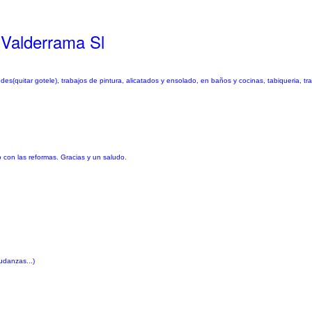
Valderrama Sl
s(quitar gotele), trabajos de pintura, alicatados y ensolado, en baños y cocinas, tabiqueria, tr
o con las reformas. Gracias y un saludo.
udanzas...)