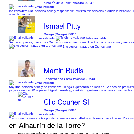
Alhaurín de la Torre (Málaga) 29130
Email validado
Me considero una persona seria y responsable, ofrezco mis servicios a quien lo necesite. 
como la pintura.
Ismael Pitty
Málaga (Málaga) 29014
Email validado
Teléfono validado
Se hacen portes, mudanzas Se transporta en furgoneta Precios módicos dentro y fuera 
1 veces contratado en Cronoshare
Martin Budis
Benalmadena Costa (Málaga) 29630
Email validado
Soy una persona seria y de confianza. Tengo experiencia de mas de 12 años en producción de
paginas web en Wordpress, Digital marketing, marketing gastronómico para aumentar las ven
Clic Courier Sl
Málaga (Málaga) 29004
Email validado
Transporte de mercancías por tierra, mar o aire en distintos plazos y modalidades. Estamo
en Alhaurín de la Torre?
Es el
precio más barato
que suelen cobrar en Alhaurín de la Torre