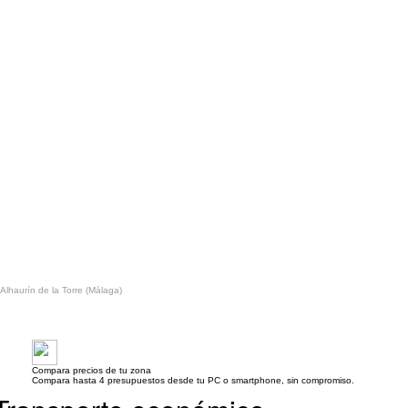
 Alhaurín de la Torre (Málaga)
Compara precios de tu zona
Compara hasta 4 presupuestos desde tu PC o smartphone, sin compromiso.