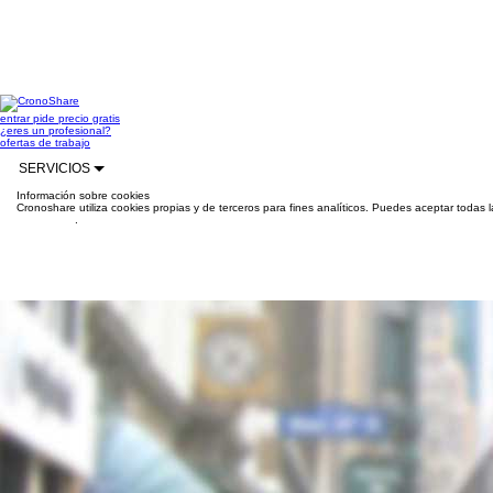
entrar
pide precio gratis
¿eres un profesional?
ofertas de trabajo
SERVICIOS
Información sobre cookies
Cronoshare utiliza cookies propias y de terceros para fines analíticos. Puedes aceptar todas 
información
.