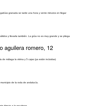
as gabías granada se tarde una hora y vente minutos en llegar
álidos y llevarla también. La grúa no es muy grande y se pliega
o aguilera romero, 12
a de málaga la vitrina y 5 cajas (ya están incluidas)
 municipio de la roda de andalucía.
je directo a la escaleras