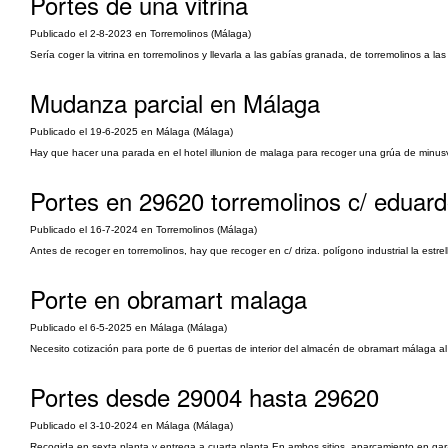
Portes de una vitrina
Publicado el 2-8-2023 en Torremolinos (Málaga)
Sería coger la vitrina en torremolinos y llevarla a las gabías granada, de torremolinos a l
Mudanza parcial en Málaga
Publicado el 19-6-2025 en Málaga (Málaga)
Hay que hacer una parada en el hotel illunion de malaga para recoger una grúa de minusv
Portes en 29620 torremolinos c/ eduard
Publicado el 16-7-2024 en Torremolinos (Málaga)
Antes de recoger en torremolinos, hay que recoger en c/ driza. polígono industrial la estrell
Porte en obramart malaga
Publicado el 6-5-2025 en Málaga (Málaga)
Necesito cotización para porte de 6 puertas de interior del almacén de obramart málaga al
Portes desde 29004 hasta 29620
Publicado el 3-10-2024 en Málaga (Málaga)
Recogida en sexta planta y entrega a cuarta planta En ambos sitios, aparcamiento en gara