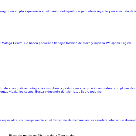
Tengo una amplia experiencia en el mundo del reparto de paqueteria urgente y en el mundo de la 
de Málaga Centro. Se hacen pequeños trabajos también de mozo y limpieza We speak English
 artes graficas, fotografía inmobiliaria y gastronómica, exposiciones, trabajo con plotter de co
tas y bajar los costes, Busca y desarollo de talento... . Sobre todo me...
s especializados principalmente en el transporte de mercancías por carretera, ofreciendo diferen
El
precio medio
en Alhaurín de la Torre es de