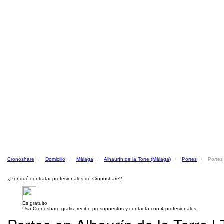
Cronoshare
Domicilio
Málaga
Alhaurín de la Torre (Málaga)
Portes
Portes
¿Por qué contratar profesionales de Cronoshare?
Es gratuito
Usa Cronoshare gratis: recibe presupuestos y contacta con 4 profesionales.