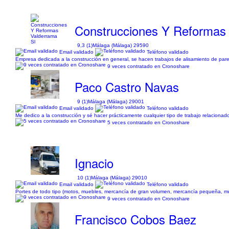
Construcciones Y Reformas 
9,3 (1)
Málaga (Málaga) 29590
Email validado
Teléfono validado
Empresa dedicada a la construcción en general, se hacen trabajos de alisamiento de parede
9 veces contratado en Cronoshare
Paco Castro Navas
9 (1)
Málaga (Málaga) 29001
Email validado
Teléfono validado
Me dedico a la construcción y sé hacer prácticamente cualquier tipo de trabajo relacionad
5 veces contratado en Cronoshare
Ignacio
10 (1)
Málaga (Málaga) 29010
Email validado
Teléfono validado
Portes de todo tipo (motos, muebles, mercancía de gran volumen, mercancía pequeña, m
9 veces contratado en Cronoshare
Francisco Cobos Baez