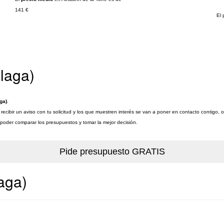
141 €
El 
álaga)
ga)
.
recibir un aviso con tu solicitud y los que muestren interés se van a poner en contacto contigo, 
a poder comparar los presupuestos y tomar la mejor decisión.
aga)