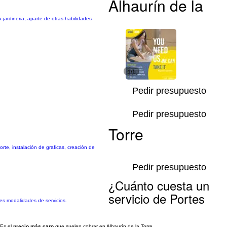
Alhaurín de la
jardineria, aparte de otras habilidades
1/1
Pedir presupuesto
Pedir presupuesto
Torre
rte, instalación de graficas, creación de
Pedir presupuesto
¿Cuánto cuesta un
servicio de Portes
tes modalidades de servicios.
Es el
precio más caro
que suelen cobrar en Alhaurín de la Torre