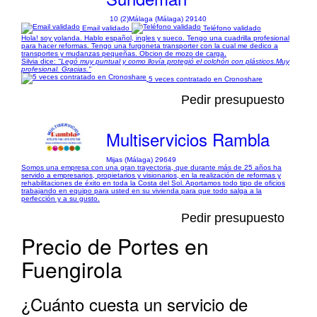
10 (2)
Málaga (Málaga) 29140
Email validado
Teléfono validado
Hola! soy yolanda. Hablo español, ingles y sueco. Tengo una cuadrilla profesional
para hacer reformas. Tengo una furgoneta transporter con la cual me dedico a
transportes y mudanzas pequeñas. Obcion de mozo de carga.
Silvia dice:
"Legó muy puntual y como llovía protegió el colchón con plásticos.Muy
profesional. Gracias."
5 veces contratado en Cronoshare
Pedir presupuesto
Multiservicios Rambla
Mijas (Málaga) 29649
Somos una empresa con una gran trayectoria, que durante más de 25 años ha
servido a empresarios, propietarios y visionarios, en la realización de reformas y
rehabilitaciones de éxito en toda la Costa del Sol. Aportamos todo tipo de oficios
trabajando en equipo para usted en su vivienda para que todo salga a la
perfección y a su gusto.
Pedir presupuesto
Precio de Portes en
Fuengirola
¿Cuánto cuesta un servicio de