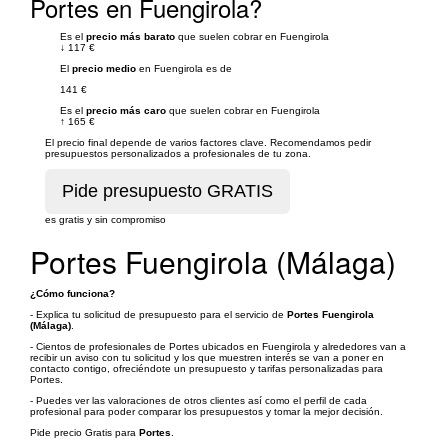
Portes en Fuengirola?
Es el
precio más barato
que suelen cobrar en Fuengirola
↓
117 €
El
precio medio
en Fuengirola es de
141 €
Es el
precio más caro
que suelen cobrar en Fuengirola
↑
165 €
El precio final depende de varios factores clave. Recomendamos pedir
presupuestos personalizados a profesionales de tu zona.
es gratis y sin compromiso
Portes Fuengirola (Málaga)
¿Cómo funciona?
- Explica tu solicitud de presupuesto para el servicio de
Portes Fuengirola
(Málaga)
.
- Cientos de profesionales de Portes ubicados en Fuengirola y alrededores van a
recibir un aviso con tu solicitud y los que muestren interés se van a poner en
contacto contigo, ofreciéndote un presupuesto y tarifas personalizadas para
Portes.
- Puedes ver las valoraciones de otros clientes así como el perfil de cada
profesional para poder comparar los presupuestos y tomar la mejor decisión.
Pide precio Gratis para
Portes
.