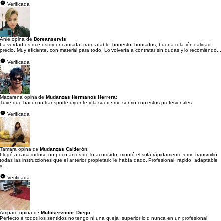
Verificada
Anie opina de
Doreanservis
:
La verdad es que estoy encantada, trato afable, honesto, honrados, buena relación calidad-
precio. Muy eficiente, con material para todo. Lo volvería a contratar sin dudas y lo recomiendo...
Verificada
Macarena opina de
Mudanzas Hermanos Herrera
:
Tuve que hacer un transporte urgente y la suerte me sonrió con estos profesionales.
Verificada
Tamara opina de
Mudanzas Calderón
:
Llegó a casa incluso un poco antes de lo acordado, montó el sofá rápidamente y me transmitió
todas las instrucciones que el anterior propietario le había dado. Profesional, rápido, adaptable
y...
Verificada
Amparo opina de
Multiservicios Diego
:
Perfecto e todos los sentidos no tengo ni una queja ,superior lo q nunca en un profesional