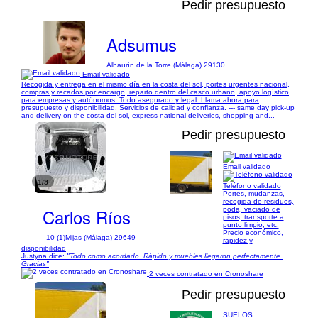
Pedir presupuesto
Adsumus
Alhaurín de la Torre (Málaga) 29130
Email validado
Recogida y entrega en el mismo día en la costa del sol, portes urgentes nacional,
compras y recados por encargo, reparto dentro del casco urbano, apoyo logístico
para empresas y autónomos. Todo asegurado y legal. Llama ahora para
presupuesto y disponibilidad. Servicios de calidad y confianza. --- same day pick-up
and delivery on the costa del sol, express national deliveries, shopping and...
Pedir presupuesto
Email validado
1/3
Teléfono validado
Portes, mudanzas,
recogida de residuos,
Carlos Ríos
poda, vaciado de
pisos, transporte a
punto limpio, etc.
Precio económico,
10 (1)
Mijas (Málaga) 29649
rapidez y
disponibilidad
Justyna dice:
"Todo como acordado. Rápido y muebles llegaron perfectamente.
Gracias"
2 veces contratado en Cronoshare
Pedir presupuesto
SUELOS