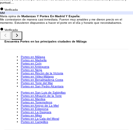
puntual....
Verificada
MM
Maria opina de
Mudanzas Y Portes En Madrid Y España
:
Me contestaron de manera casi inmediata. Fueron muy amables y me dieron precio en el
momento. Estuvieron dispuestos a hacer el porte en el día y horario que necesitabamos.
Verificada
Encuentra Portes en las principales ciudades de Málaga
Portes en Málaga
Portes en Marbella
Portes en Coín
Portes en Antequera
Portes en Nerja
Portes en Rincón de la Victoria
Portes en Vélez-Málaga
Portes en Benalmadena Costa
Portes en Torre del Mar
Portes en San Pedro Alcantara
Portes en San Luis de Sabinillas
Portes en Alhaurín de la Torre
Portes en Manilva
Portes en Torremolinos
Portes en Arroyo de La Miel
Portes en Estepona
Portes en La Gaspara
Portes en Mijas
Portes en La Cala del Moral
Portes en Campillos