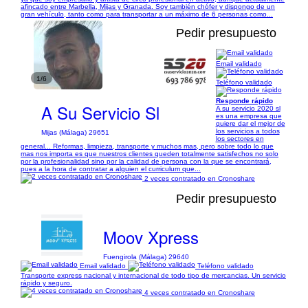
afincado entre Marbella, Mijas y Granada. Soy también chófer y dispongo de un
gran vehículo, tanto como para transportar a un máximo de 6 personas como...
Pedir presupuesto
Email validado
1/6
Teléfono validado
Responde rápido
A Su Servicio Sl
A su servicio 2020 sl
es una empresa que
quiere dar el mejor de
los servicios a todos
Mijas (Málaga) 29651
los sectores en
general... Reformas, limpieza, transporte y muchos mas, pero sobre todo lo que
mas nos importa es que nuestros clientes queden totalmente satisfechos no solo
por la profesionalidad sino por la calidad de persona con la que se encontrará,
pues a la hora de contratar a alguien el curriculum que...
2 veces contratado en Cronoshare
Pedir presupuesto
Moov Xpress
Fuengirola (Málaga) 29640
Email validado
Teléfono validado
Transporte express nacional y internacional de todo tipo de mercancias. Un servicio
rápido y seguro.
4 veces contratado en Cronoshare