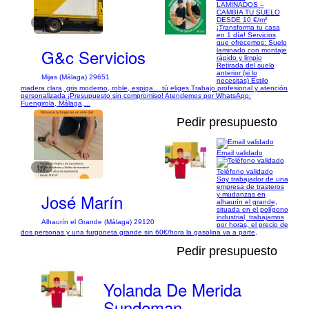
LAMINADOS –
CAMBIA TU SUELO
DESDE 10 €/m²
1/1
¡Transforma tu casa
en 1 día! Servicios
que ofrecemos: Suelo
G&c Servicios
laminado con montaje
rápido y limpio
Retirada del suelo
anterior (si lo
Mijas (Málaga) 29651
necesitas) Estilo
madera clara, gris moderno, roble, espiga… tú eliges Trabajo profesional y atención
personalizada ¡Presupuesto sin compromiso! Atendemos por WhatsApp:
Fuengirola, Málaga,...
Pedir presupuesto
Email validado
1/2
Teléfono validado
Soy trabajador de una
empresa de trasteros
José Marín
y mudanzas en
alhaurín el grande,
situada en el polígono
industrial, trabajamos
Alhaurín el Grande (Málaga) 29120
por horas, el precio de
dos personas y una furgoneta grande sin 60€/hora la gasolina va a parte,
Pedir presupuesto
Yolanda De Merida
Sundeman