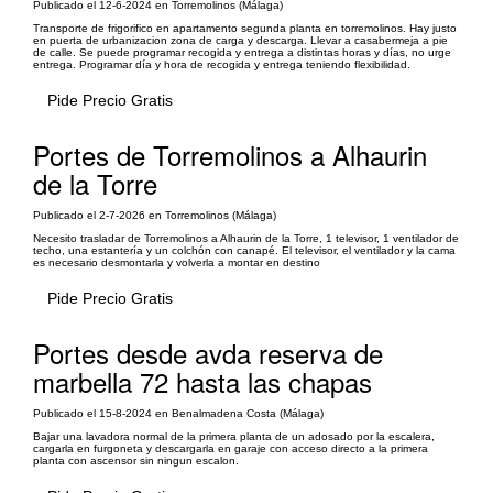
Publicado el 12-6-2024 en Torremolinos (Málaga)
Transporte de frigorifico en apartamento segunda planta en torremolinos. Hay justo
en puerta de urbanizacion zona de carga y descarga. Llevar a casabermeja a pie
de calle. Se puede programar recogida y entrega a distintas horas y días, no urge
entrega. Programar día y hora de recogida y entrega teniendo flexibilidad.
Pide Precio Gratis
Portes de Torremolinos a Alhaurin
de la Torre
Publicado el 2-7-2026 en Torremolinos (Málaga)
Necesito trasladar de Torremolinos a Alhaurin de la Torre, 1 televisor, 1 ventilador de
techo, una estantería y un colchón con canapé. El televisor, el ventilador y la cama
es necesario desmontarla y volverla a montar en destino
Pide Precio Gratis
Portes desde avda reserva de
marbella 72 hasta las chapas
Publicado el 15-8-2024 en Benalmadena Costa (Málaga)
Bajar una lavadora normal de la primera planta de un adosado por la escalera,
cargarla en furgoneta y descargarla en garaje con acceso directo a la primera
planta con ascensor sin ningun escalon.