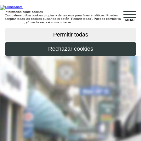
Información sobre cookies
Cronoshare utiliza cookies propias y de terceros para fines analíticos. Puedes
aceptar todas las cookies pulsando el botón “Permitir todas”. Puedes cambiar la
MENU
configuración
, y/o rechazar, así como obtener
más información
.