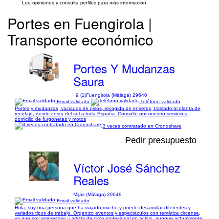
Lee opiniones y consulta perfiles para más información.
Portes en Fuengirola |
Transporte económico
Portes Y Mudanzas
Saura
9 (1)
Fuengirola (Málaga) 29640
Email validado
Teléfono validado
Portes y mudanzas, vaciados de pisos, recogida de enseres, traslado al planta de
reciclaje, desde costa del sol a toda España. Consulte por nuestro servicio a
domicilio de furgonetas y motos
3 veces contratado en Cronoshare
Pedir presupuesto
Víctor José Sánchez
Reales
Mijas (Málaga) 29649
Email validado
Hola, soy una persona que ha viajado mucho y puede desarrollar diferentes y
variados tipos de trabajo. Organizo eventos y espectáculos con temática circense,
ya que soy empresario y artista de circo profesional en activo, aunque actualmente