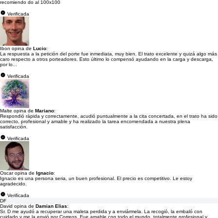
recomiendo do al 100x100
Verificada
Ibon opina de
Lucio
:
La respuesta a la petición del porte fue inmediata, muy bien. El trato excelente y quizá algo más
caro respecto a otros porteadores. Esto último lo compensó ayudando en la carga y descarga,
por lo...
Verificada
Malte opina de
Mariano
:
Respondió rápida y correctamente, acudió puntualmente a la cita concertada, en el trato ha sido
correcto, profesional y amable y ha realizado la tarea encomendada a nuestra plena
satisfacción.
Verificada
Oscar opina de
Ignacio
:
Ignacio es una persona seria, un buen profesional. El precio es competitivo. Le estoy
agradecido.
Verificada
DF
David opina de
Damian Elias
:
Sr. D me ayudó a recuperar una maleta perdida y a enviármela. La recogió, la embaló con
cuidado y me la envió por Correos. Fue amable con todo el mundo, totalmente profesional y