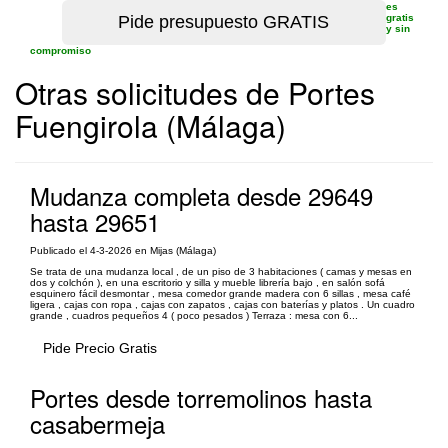
es
gratis
y sin
compromiso
Otras solicitudes de Portes
Fuengirola (Málaga)
Mudanza completa desde 29649
hasta 29651
Publicado el 4-3-2026 en Mijas (Málaga)
Se trata de una mudanza local , de un piso de 3 habitaciones ( camas y mesas en
dos y colchón ), en una escritorio y silla y mueble librería bajo , en salón sofá
esquinero fácil desmontar , mesa comedor grande madera con 6 sillas , mesa café
ligera , cajas con ropa , cajas con zapatos , cajas con baterías y platos . Un cuadro
grande , cuadros pequeños 4 ( poco pesados ) Terraza : mesa con 6...
Pide Precio Gratis
Portes desde torremolinos hasta
casabermeja