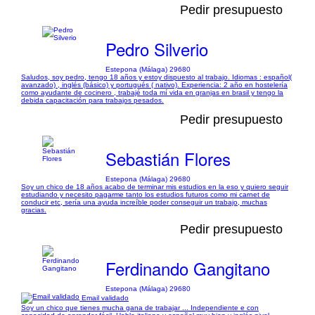
Pedir presupuesto
Pedro Silverio
Estepona (Málaga) 29680
Saludos, soy pedro, tengo 18 años y estoy dispuesto al trabajo. Idiomas : español(
avanzado) , inglés (básico) y portugués ( nativo). Experiencia: 2 año en hostelería
como ayudante de cocinero , trabajé toda mí vida en granjas en brasil y tengo la
debida capacitación para trabajos pesados.
Pedir presupuesto
Sebastián Flores
Estepona (Málaga) 29680
Soy un chico de 18 años acabo de terminar mis estudios en la eso y quiero seguir
estudiando y necesito pagarme tanto los estudios futuros como mi carnet de
conducir etc, sería una ayuda increíble poder conseguir un trabajo, muchas
gracias.
Pedir presupuesto
Ferdinando Gangitano
Estepona (Málaga) 29680
Email validado
Soy un chico que tienes mucha gana de trabajar ... Independiente e con