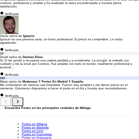
correcto, profesional y amable y ha realizado la tarea encomendada a nuestra plena
satisfacción.
Verificada
Oscar opina de
Ignacio
:
Ignacio es una persona seria, un buen profesional. El precio es competitivo. Le estoy
agradecido.
Verificada
DF
David opina de
Damian Elias
:
Sr. D me ayudó a recuperar una maleta perdida y a enviármela. La recogió, la embaló con
cuidado y me la envió por Correos. Fue amable con todo el mundo, totalmente profesional y
puntual....
Verificada
MM
Maria opina de
Mudanzas Y Portes En Madrid Y España
:
Me contestaron de manera casi inmediata. Fueron muy amables y me dieron precio en el
momento. Estuvieron dispuestos a hacer el porte en el día y horario que necesitabamos.
Verificada
Encuentra Portes en las principales ciudades de Málaga
Portes en Málaga
Portes en Marbella
Portes en Coín
Portes en Fuengirola
Portes en Antequera