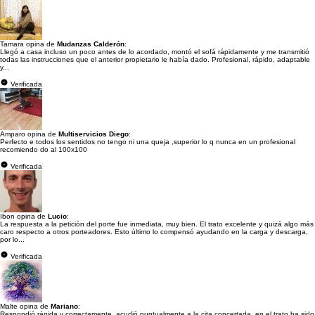
Tamara opina de
Mudanzas Calderón
:
Llegó a casa incluso un poco antes de lo acordado, montó el sofá rápidamente y me transmitió
todas las instrucciones que el anterior propietario le había dado. Profesional, rápido, adaptable
y...
Verificada
Amparo opina de
Multiservicios Diego
:
Perfecto e todos los sentidos no tengo ni una queja ,superior lo q nunca en un profesional
recomiendo do al 100x100
Verificada
Ibon opina de
Lucio
:
La respuesta a la petición del porte fue inmediata, muy bien. El trato excelente y quizá algo más
caro respecto a otros porteadores. Esto último lo compensó ayudando en la carga y descarga,
por lo...
Verificada
Malte opina de
Mariano
:
Respondió rápida y correctamente, acudió puntualmente a la cita concertada, en el trato ha sido