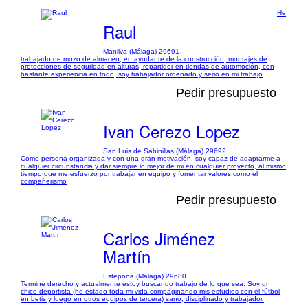
He
Raul
Manilva (Málaga) 29691
trabajado de mozo de almacén, en ayudante de la construcción, montajes de
protecciones de seguridad en alturas, repartidor en tiendas de automoción, con
bastante experiencia en todo, soy trabajador ordenado y serio en mi trabajo
Pedir presupuesto
Ivan Cerezo Lopez
San Luis de Sabinillas (Málaga) 29692
Como persona organizada y con una gran motivación, soy capaz de adaptarme a
cualquier circunstancia y dar siempre lo mejor de mi en cualquier proyecto, al mismo
tiempo que me esfuerzo por trabajar en equipo y fomentar valores como el
compañerismo
Pedir presupuesto
Carlos Jiménez
Martín
Estepona (Málaga) 29680
Terminé derecho y actualmente estoy buscando trabajo de lo que sea. Soy un
chico deportista (he estado toda mi vida compaginando mis estudios con el fútbol
en betis y luego en otros equipos de tercera) sano, disciplinado y trabajador.