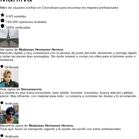
Miles de usuarios confían en Cronoshare para encontrar los mejores profesionales
4.8/5 estrellas
+60.000 opiniones recibidas
100% verificadas
Iria opina de
Mudanzas Hermanos Herrera
:
Atención rápida y muy cuidadosos con el servicio de porte del sofá, desmonte y montaje rápido,
y todas las piezas iban protegidas. Sin duda volveré a contar con ellos para el próximo porte o
mudanza.
Verificada
Anie opina de
Doreanservis
:
La verdad es que estoy encantada, trato afable, honesto, honrados, buena relación calidad-
precio. Muy eficiente, con material para todo. Lo volvería a contratar sin dudas y lo recomiendo...
Verificada
Macarena opina de
Mudanzas Hermanos Herrera
:
Tuve que hacer un transporte urgente y la suerte me sonrió con estos profesionales.
Verificada