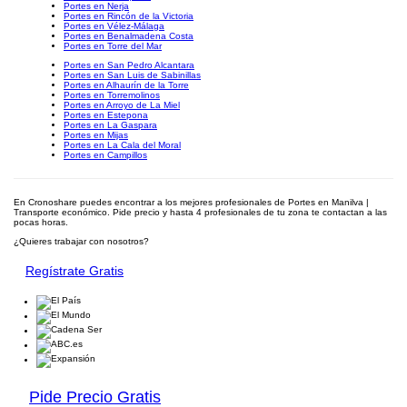
Portes en Nerja
Portes en Rincón de la Victoria
Portes en Vélez-Málaga
Portes en Benalmadena Costa
Portes en Torre del Mar
Portes en San Pedro Alcantara
Portes en San Luis de Sabinillas
Portes en Alhaurín de la Torre
Portes en Torremolinos
Portes en Arroyo de La Miel
Portes en Estepona
Portes en La Gaspara
Portes en Mijas
Portes en La Cala del Moral
Portes en Campillos
En Cronoshare puedes encontrar a los mejores profesionales de Portes en Manilva |
Transporte económico. Pide precio y hasta 4 profesionales de tu zona te contactan a las
pocas horas.
¿Quieres trabajar con nosotros?
Regístrate Gratis
Pide Precio Gratis