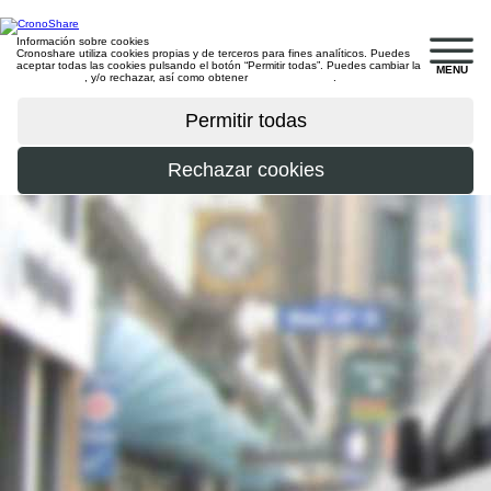
Información sobre cookies
Cronoshare utiliza cookies propias y de terceros para fines analíticos. Puedes
aceptar todas las cookies pulsando el botón “Permitir todas”. Puedes cambiar la
MENU
configuración
, y/o rechazar, así como obtener
más información
.