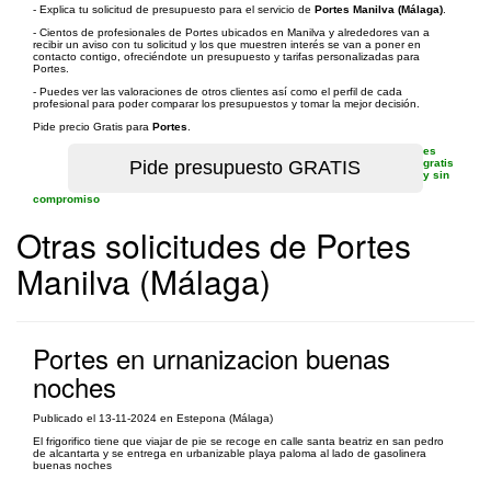
- Explica tu solicitud de presupuesto para el servicio de
Portes Manilva (Málaga)
.
- Cientos de profesionales de Portes ubicados en Manilva y alrededores van a
recibir un aviso con tu solicitud y los que muestren interés se van a poner en
contacto contigo, ofreciéndote un presupuesto y tarifas personalizadas para
Portes.
- Puedes ver las valoraciones de otros clientes así como el perfil de cada
profesional para poder comparar los presupuestos y tomar la mejor decisión.
Pide precio Gratis para
Portes
.
es
gratis
y sin
compromiso
Otras solicitudes de Portes
Manilva (Málaga)
Portes en urnanizacion buenas
noches
Publicado el 13-11-2024 en Estepona (Málaga)
El frigorifico tiene que viajar de pie se recoge en calle santa beatriz en san pedro
de alcantarta y se entrega en urbanizable playa paloma al lado de gasolinera
buenas noches