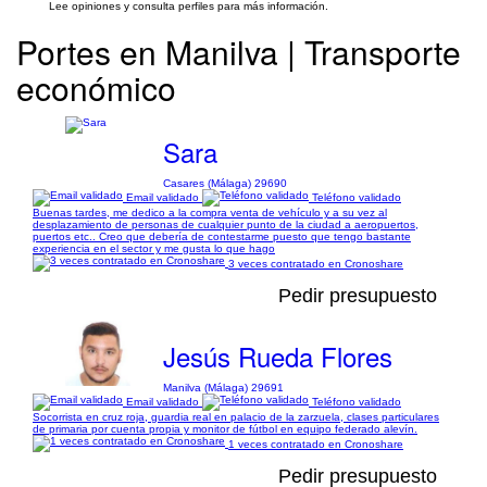
Lee opiniones y consulta perfiles para más información.
Portes en Manilva | Transporte
económico
Sara
Casares (Málaga) 29690
Email validado
Teléfono validado
Buenas tardes, me dedico a la compra venta de vehículo y a su vez al
desplazamiento de personas de cualquier punto de la ciudad a aeropuertos,
puertos etc.. Creo que debería de contestarme puesto que tengo bastante
experiencia en el sector y me gusta lo que hago
3 veces contratado en Cronoshare
Pedir presupuesto
Jesús Rueda Flores
Manilva (Málaga) 29691
Email validado
Teléfono validado
Socorrista en cruz roja, guardia real en palacio de la zarzuela, clases particulares
de primaria por cuenta propia y monitor de fútbol en equipo federado alevín.
1 veces contratado en Cronoshare
Pedir presupuesto