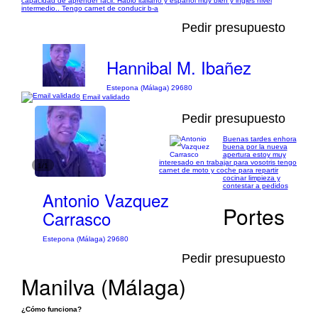
capacidad de aprender fácil. Hablo italiano y español muy bien y inglés nivel
intermedio.. Tengo carnet de conducir b-a
Pedir presupuesto
Hannibal M. Ibañez
Estepona (Málaga) 29680
Email validado
Pedir presupuesto
Buenas tardes enhora
buena por la nueva
apertura estoy muy
interesado en trabajar para vosotris tengo
1/1
carnet de moto y coche para repartir
cocinar limpieza y
contestar a pedidos
Antonio Vazquez
Portes
Carrasco
Estepona (Málaga) 29680
Pedir presupuesto
Manilva (Málaga)
¿Cómo funciona?