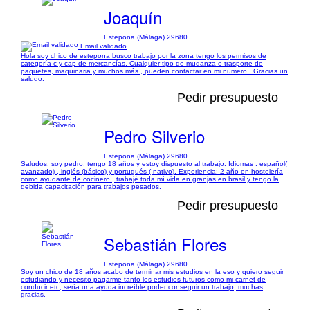
Joaquín
Estepona (Málaga) 29680
Email validado
Hola soy chico de estepona busco trabajo por la zona tengo los permisos de
categoría c y cap de mercancías. Cualquier tipo de mudanza o trasporte de
paquetes, maquinaria y muchos más , pueden contactar en mi numero . Gracias un
saludo.
Pedir presupuesto
Pedro Silverio
Estepona (Málaga) 29680
Saludos, soy pedro, tengo 18 años y estoy dispuesto al trabajo. Idiomas : español(
avanzado) , inglés (básico) y portugués ( nativo). Experiencia: 2 año en hostelería
como ayudante de cocinero , trabajé toda mí vida en granjas en brasil y tengo la
debida capacitación para trabajos pesados.
Pedir presupuesto
Sebastián Flores
Estepona (Málaga) 29680
Soy un chico de 18 años acabo de terminar mis estudios en la eso y quiero seguir
estudiando y necesito pagarme tanto los estudios futuros como mi carnet de
conducir etc, sería una ayuda increíble poder conseguir un trabajo, muchas
gracias.