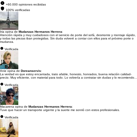
+60.000 opiniones recibidas
100% verificadas
Iria opina de
Mudanzas Hermanos Herrera
:
Atención rápida y muy cuidadosos con el servicio de porte del sofá, desmonte y montaje rápido,
y todas las piezas iban protegidas. Sin duda volveré a contar con ellos para el próximo porte o
mudanza.
Verificada
Anie opina de
Doreanservis
:
La verdad es que estoy encantada, trato afable, honesto, honrados, buena relación calidad-
precio. Muy eficiente, con material para todo. Lo volvería a contratar sin dudas y lo recomiendo...
Verificada
Macarena opina de
Mudanzas Hermanos Herrera
:
Tuve que hacer un transporte urgente y la suerte me sonrió con estos profesionales.
Verificada