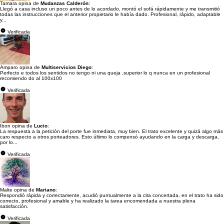
Tamara opina de
Mudanzas Calderón
:
Llegó a casa incluso un poco antes de lo acordado, montó el sofá rápidamente y me transmitió
todas las instrucciones que el anterior propietario le había dado. Profesional, rápido, adaptable
y...
Verificada
Amparo opina de
Multiservicios Diego
:
Perfecto e todos los sentidos no tengo ni una queja ,superior lo q nunca en un profesional
recomiendo do al 100x100
Verificada
Ibon opina de
Lucio
:
La respuesta a la petición del porte fue inmediata, muy bien. El trato excelente y quizá algo más
caro respecto a otros porteadores. Esto último lo compensó ayudando en la carga y descarga,
por lo...
Verificada
Malte opina de
Mariano
:
Respondió rápida y correctamente, acudió puntualmente a la cita concertada, en el trato ha sido
correcto, profesional y amable y ha realizado la tarea encomendada a nuestra plena
satisfacción.
Verificada