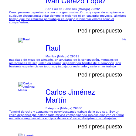
Ivan Cerezo Lopez
San Luis de Sabinillas (Málaga) 29692
Como persona organizada y con una gran motivación, soy capaz de adaptarme a
cualquier circunstancia y dar siempre lo mejor de mi en cualquier proyecto, al mismo
tiempo que me esfuerzo por trabajar en equipo y fomentar valores como el
compañerismo
Pedir presupuesto
He
Raul
Manilva (Málaga) 29691
trabajado de mozo de almacén, en ayudante de la construcción, montajes de
protecciones de seguridad en alturas, repartidor en tiendas de automoción, con
bastante experiencia en todo, soy trabajador ordenado y serio en mi trabajo
Pedir presupuesto
Carlos Jiménez
Martín
Estepona (Málaga) 29680
Terminé derecho y actualmente estoy buscando trabajo de lo que sea. Soy un
chico deportista (he estado toda mi vida compaginando mis estudios con el fútbol
en betis y luego en otros equipos de tercera) sano, disciplinado y trabajador.
Pedir presupuesto