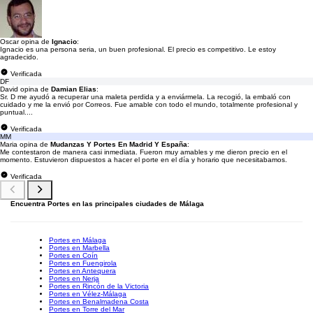
Oscar opina de
Ignacio
:
Ignacio es una persona seria, un buen profesional. El precio es competitivo. Le estoy
agradecido.
Verificada
DF
David opina de
Damian Elias
:
Sr. D me ayudó a recuperar una maleta perdida y a enviármela. La recogió, la embaló con
cuidado y me la envió por Correos. Fue amable con todo el mundo, totalmente profesional y
puntual....
Verificada
MM
Maria opina de
Mudanzas Y Portes En Madrid Y España
:
Me contestaron de manera casi inmediata. Fueron muy amables y me dieron precio en el
momento. Estuvieron dispuestos a hacer el porte en el día y horario que necesitabamos.
Verificada
Encuentra Portes en las principales ciudades de Málaga
Portes en Málaga
Portes en Marbella
Portes en Coín
Portes en Fuengirola
Portes en Antequera
Portes en Nerja
Portes en Rincón de la Victoria
Portes en Vélez-Málaga
Portes en Benalmadena Costa
Portes en Torre del Mar