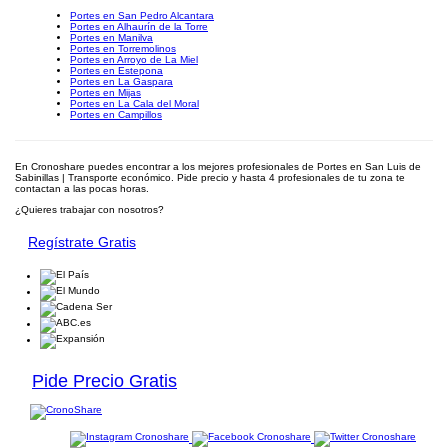
Portes en San Pedro Alcantara
Portes en Alhaurín de la Torre
Portes en Manilva
Portes en Torremolinos
Portes en Arroyo de La Miel
Portes en Estepona
Portes en La Gaspara
Portes en Mijas
Portes en La Cala del Moral
Portes en Campillos
En Cronoshare puedes encontrar a los mejores profesionales de Portes en San Luis de
Sabinillas | Transporte económico. Pide precio y hasta 4 profesionales de tu zona te
contactan a las pocas horas.
¿Quieres trabajar con nosotros?
Regístrate Gratis
Pide Precio Gratis