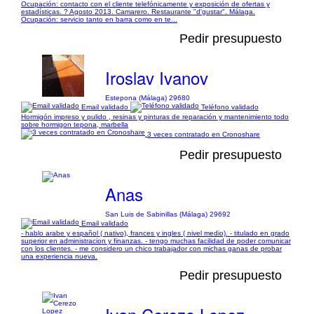
Ocupación: contacto con el cliente telefónicamente y exposición de ofertas y
estadísticas. ? Agosto 2013. Camarero. Restaurante "d'gustar". Málaga.
Ocupación: servicio tanto en barra como en te...
Pedir presupuesto
Iroslav Ivanov
Estepona (Málaga) 29680
Email validado
Teléfono validado
Hormigón impreso y pulido , resinas y pinturas de reparación y mantenimiento todo
sobre hormigon tepona, marbella
3 veces contratado en Cronoshare
Pedir presupuesto
Anas
San Luis de Sabinillas (Málaga) 29692
Email validado
- hablo arabe y español ( nativo), frances y ingles ( nivel medio). - titulado en grado
superior en administracion y finanzas. - tengo muchas facilidad de poder comunicar
con los clientes. - me considero un chico trabajador con michas ganas de probar
una experiencia nueva.
Pedir presupuesto