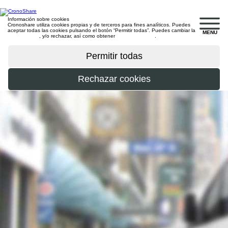
Información sobre cookies
Cronoshare utiliza cookies propias y de terceros para fines analíticos. Puedes
aceptar todas las cookies pulsando el botón “Permitir todas”. Puedes cambiar la
MENU
configuración
, y/o rechazar, así como obtener
más información
.