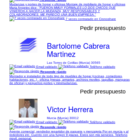
Mudanzas y portes de hogar y oficinas Montaje de mobiliario de hogar y oficinas
Maria Angeles dice:
"FUERON MMUY FORMALES LO DOS CHICOS QUE
VINIERON A HACER LA MUDANZA, MUY RESPONSABLES Y
COLABORADORES. ME PARECIÓ UNA BUEN EMPRESA."
7 veces contratado en Cronoshare
Pedir presupuesto
Bartolome Cabrera
Martinez
Las Torres de Cotillas (Murcia) 30565
Email validado
Teléfono validado
Responde rápido
Montador e instalador de todo tipo de muebles de hogar (cocinas, comedores,
habitaciones, etc..) , oficina (mesas, armarios, archivos moviles, taquillas, manparas
de oficina) y pequeños portes y minimudanzas.
Pedir presupuesto
Victor Herrera
Murcia (Murcia) 30012
Email validado
Teléfono validado
Responde rápido
Agente comercial, vendedor repartidor de paquete y menzajeria Por en murcia y al
rededores etc. Cuento con una furgon 9 plazas. Estos son mis servicios. Telefono
movil: personal.