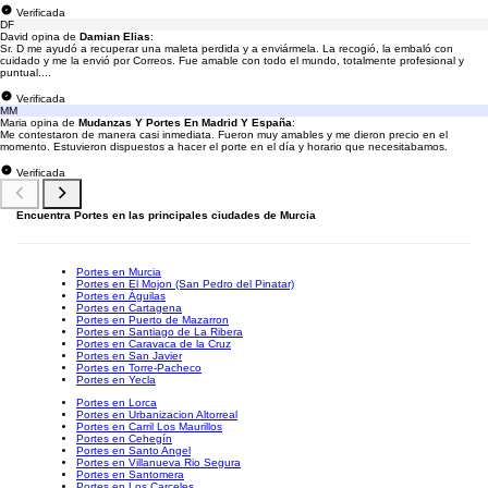
Verificada
DF
David opina de
Damian Elias
:
Sr. D me ayudó a recuperar una maleta perdida y a enviármela. La recogió, la embaló con
cuidado y me la envió por Correos. Fue amable con todo el mundo, totalmente profesional y
puntual....
Verificada
MM
Maria opina de
Mudanzas Y Portes En Madrid Y España
:
Me contestaron de manera casi inmediata. Fueron muy amables y me dieron precio en el
momento. Estuvieron dispuestos a hacer el porte en el día y horario que necesitabamos.
Verificada
Encuentra Portes en las principales ciudades de Murcia
Portes en Murcia
Portes en El Mojon (San Pedro del Pinatar)
Portes en Águilas
Portes en Cartagena
Portes en Puerto de Mazarron
Portes en Santiago de La Ribera
Portes en Caravaca de la Cruz
Portes en San Javier
Portes en Torre-Pacheco
Portes en Yecla
Portes en Lorca
Portes en Urbanizacion Altorreal
Portes en Carril Los Maurillos
Portes en Cehegín
Portes en Santo Angel
Portes en Villanueva Rio Segura
Portes en Santomera
Portes en Los Carceles