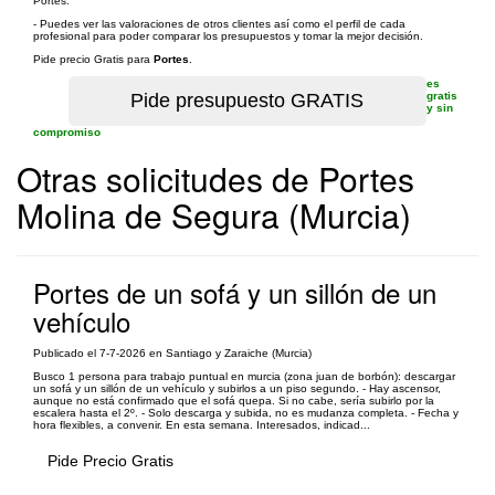
Portes.
- Puedes ver las valoraciones de otros clientes así como el perfil de cada
profesional para poder comparar los presupuestos y tomar la mejor decisión.
Pide precio Gratis para
Portes
.
es
gratis
y sin
compromiso
Otras solicitudes de Portes
Molina de Segura (Murcia)
Portes de un sofá y un sillón de un
vehículo
Publicado el 7-7-2026 en Santiago y Zaraiche (Murcia)
Busco 1 persona para trabajo puntual en murcia (zona juan de borbón): descargar
un sofá y un sillón de un vehículo y subirlos a un piso segundo. - Hay ascensor,
aunque no está confirmado que el sofá quepa. Si no cabe, sería subirlo por la
escalera hasta el 2º. - Solo descarga y subida, no es mudanza completa. - Fecha y
hora flexibles, a convenir. En esta semana. Interesados, indicad...
Pide Precio Gratis