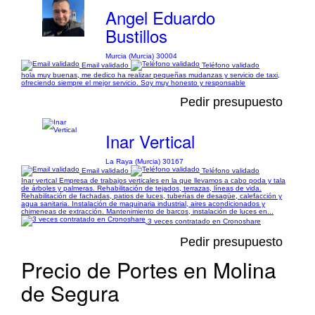
Angel Eduardo
Bustillos
Murcia (Murcia) 30004
Email validado
Teléfono validado
hola muy buenas, me dedico ha realizar pequeñas mudanzas y servicio de taxi,
ofreciendo siempre el mejor servicio. Soy muy honesto y responsable
Pedir presupuesto
Inar Vertical
La Raya (Murcia) 30167
Email validado
Teléfono validado
Inar vertcal Empresa de trabajos verticales en la que llevamos a cabo poda y tala
de árboles y palmeras. Rehabilitación de tejados, terrazas, líneas de vida.
Rehabilitación de fachadas, patios de luces, tuberías de desagüe, calefacción y
agua sanitaria. Instalación de maquinaria industrial, aires acondicionados y
chimeneas de extracción. Mantenimiento de barcos, instalación de luces en...
3 veces contratado en Cronoshare
Pedir presupuesto
Precio de Portes en Molina
de Segura