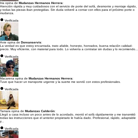
Iria opina de
Mudanzas Hermanos Herrera
:
Atención rápida y muy cuidadosos con el servicio de porte del sofá, desmonte y montaje rápido,
y todas las piezas iban protegidas. Sin duda volveré a contar con ellos para el próximo porte o
mudanza.
Verificada
Anie opina de
Doreanservis
:
La verdad es que estoy encantada, trato afable, honesto, honrados, buena relación calidad-
precio. Muy eficiente, con material para todo. Lo volvería a contratar sin dudas y lo recomiendo...
Verificada
Macarena opina de
Mudanzas Hermanos Herrera
:
Tuve que hacer un transporte urgente y la suerte me sonrió con estos profesionales.
Verificada
Tamara opina de
Mudanzas Calderón
:
Llegó a casa incluso un poco antes de lo acordado, montó el sofá rápidamente y me transmitió
todas las instrucciones que el anterior propietario le había dado. Profesional, rápido, adaptable
y...
Verificada