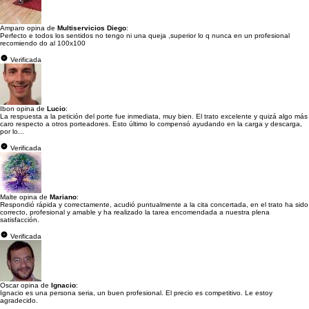
Amparo opina de
Multiservicios Diego
:
Perfecto e todos los sentidos no tengo ni una queja ,superior lo q nunca en un profesional
recomiendo do al 100x100
Verificada
Ibon opina de
Lucio
:
La respuesta a la petición del porte fue inmediata, muy bien. El trato excelente y quizá algo más
caro respecto a otros porteadores. Esto último lo compensó ayudando en la carga y descarga,
por lo...
Verificada
Malte opina de
Mariano
:
Respondió rápida y correctamente, acudió puntualmente a la cita concertada, en el trato ha sido
correcto, profesional y amable y ha realizado la tarea encomendada a nuestra plena
satisfacción.
Verificada
Oscar opina de
Ignacio
:
Ignacio es una persona seria, un buen profesional. El precio es competitivo. Le estoy
agradecido.