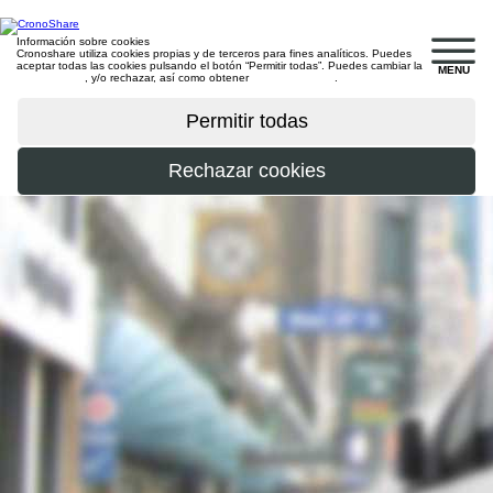
Información sobre cookies
Cronoshare utiliza cookies propias y de terceros para fines analíticos. Puedes
aceptar todas las cookies pulsando el botón “Permitir todas”. Puedes cambiar la
MENU
configuración
, y/o rechazar, así como obtener
más información
.