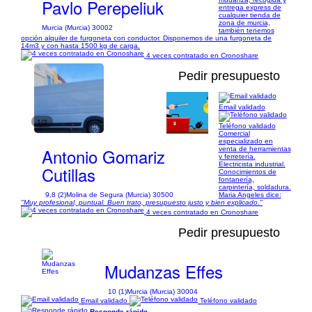
Pavlo Perepeliuk
entrega express de
cualquier tienda de
zona de murcia,
Murcia (Murcia) 30002
también tenemos
opción alquiler de furgoneta con conductor. Disponemos de una furgoneta de
14m3 y con hasta 1500 kg de carga.
4 veces contratado en Cronoshare
Pedir presupuesto
Email validado
1/2
Teléfono validado
Comercial
especializado en
Antonio Gomariz
venta de herramientas
y ferretería.
Electricista industrial.
Cutillas
Conocimientos de
fontanería,
carpintería, soldadura.
9,8 (2)
Molina de Segura (Murcia) 30500
Maria Angeles dice:
"Muy profesional, puntual. Buen trato, presupuesto justo y bien explicado."
4 veces contratado en Cronoshare
Pedir presupuesto
Mudanzas Effes
10 (1)
Murcia (Murcia) 30004
Email validado
Teléfono validado
Responde rápido