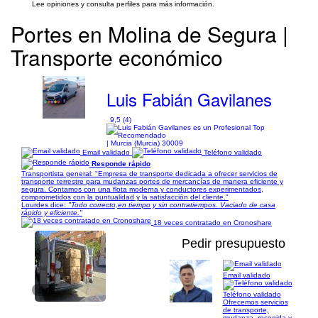
Lee opiniones y consulta perfiles para más información.
Portes en Molina de Segura |
Transporte económico
Luis Fabián Gavilanes
9,5 (4)
| Murcia (Murcia) 30009
Email validado
Teléfono validado
Responde rápido
Transportista general: "Empresa de transporte dedicada a ofrecer servicios de
transporte terrestre para mudanzas portes de mercancías de manera eficiente y
segura. Contamos con una flota moderna y conductores experimentados,
comprometidos con la puntualidad y la satisfacción del cliente."
Lourdes dice:
"Todo correcto,en tiempo y sin contratiempos. Vaciado de casa
rápido y eficiente."
18 veces contratado en Cronoshare
Pedir presupuesto
Email validado
1/1
Teléfono validado
Ofrecemos servicios
de transporte,
mudanza, recogida y