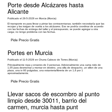
Porte desde Alcázares hasta
Alicante
Publicado el 26-5-2026 en Murcia (Murcia)
El transporte es para llevar a pintar las contraventanas; también necesitaría que las
recojan y las traigan de vuelta a los alcázares. Eso se podría coordinar de acuerdo
con las fechas de entrega del taller y el presupuesto, se puede agregar a otra
carga; no tengo problema con las fechas.
Pide Precio Gratis
Portes en Murcia
Publicado el 11-5-2026 en Churra Cabezo de Torres (Murcia)
Principalmente ropa y enseres de 3 personas. Adicionalmente una cama nido de
1,05 para desmontar y montar en destino, una silla de despacho, un sillon de una
plaza, una tv 60 pulgadas, una estanteria/libreria de un 1,6 por 1
aproximadamente.
Pide Precio Gratis
Llevar sacos de escombro al punto
limpio desde 30011, barrio del
carmen, murcia hasta punt