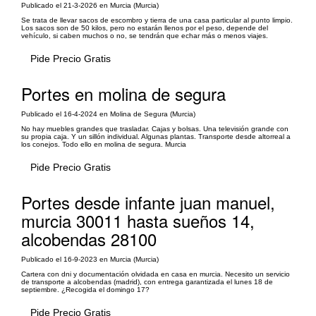
Publicado el 21-3-2026 en Murcia (Murcia)
Se trata de llevar sacos de escombro y tierra de una casa particular al punto limpio.
Los sacos son de 50 kilos, pero no estarán llenos por el peso, depende del
vehículo, si caben muchos o no, se tendrán que echar más o menos viajes.
Pide Precio Gratis
Portes en molina de segura
Publicado el 16-4-2024 en Molina de Segura (Murcia)
No hay muebles grandes que trasladar. Cajas y bolsas. Una televisión grande con
su propia caja. Y un sillón individual. Algunas plantas. Transporte desde altorreal a
los conejos. Todo ello en molina de segura. Murcia
Pide Precio Gratis
Portes desde infante juan manuel,
murcia 30011 hasta sueños 14,
alcobendas 28100
Publicado el 16-9-2023 en Murcia (Murcia)
Cartera con dni y documentación olvidada en casa en murcia. Necesito un servicio
de transporte a alcobendas (madrid), con entrega garantizada el lunes 18 de
septiembre. ¿Recogida el domingo 17?
Pide Precio Gratis