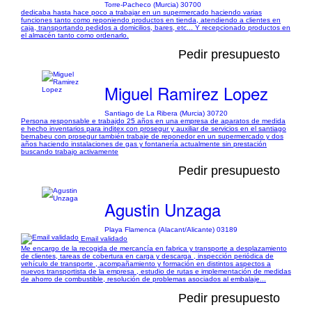
Torre-Pacheco (Murcia) 30700
dedicaba hasta hace poco a trabajar en un supermercado haciendo varias
funciones tanto como reponiendo productos en tienda, atendiendo a clientes en
caja, transportando pedidos a domicilios, bares, etc... Y recepcionado productos en
el almacén tanto como ordenarlo.
Pedir presupuesto
Miguel Ramirez Lopez
Santiago de La Ribera (Murcia) 30720
Persona responsable e trabajdo 25 años en una empresa de aparatos de medida
e hecho inventarios para inditex con prosegur y auxiliar de servicios en el santiago
bernabeu con prosegur también trabaje de reponedor en un supermercado y dos
años haciendo instalaciones de gas y fontanería actualmente sin prestación
buscando trabajo activamente
Pedir presupuesto
Agustin Unzaga
Playa Flamenca (Alacant/Alicante) 03189
Email validado
Me encargo de la recogida de mercancía en fabrica y transporte a desplazamiento
de clientes, tareas de cobertura en carga y descarga , inspección periódica de
vehículo de transporte , acompañamiento y formación en distintos aspectos a
nuevos transportista de la empresa , estudio de rutas e implementación de medidas
de ahorro de combustible, resolución de problemas asociados al embalaje...
Pedir presupuesto