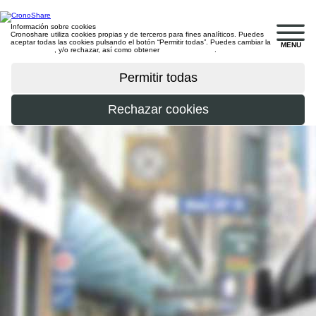
Información sobre cookies
Cronoshare utiliza cookies propias y de terceros para fines analíticos. Puedes
aceptar todas las cookies pulsando el botón “Permitir todas”. Puedes cambiar la
MENU
configuración
, y/o rechazar, así como obtener
más información
.