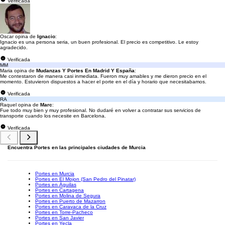
Verificada
Oscar opina de
Ignacio
:
Ignacio es una persona seria, un buen profesional. El precio es competitivo. Le estoy
agradecido.
Verificada
MM
Maria opina de
Mudanzas Y Portes En Madrid Y España
:
Me contestaron de manera casi inmediata. Fueron muy amables y me dieron precio en el
momento. Estuvieron dispuestos a hacer el porte en el día y horario que necesitabamos.
Verificada
RA
Raquel opina de
Marc
:
Fue todo muy bien y muy profesional. No dudaré en volver a contratar sus servicios de
transporte cuando los necesite en Barcelona.
Verificada
Encuentra Portes en las principales ciudades de Murcia
Portes en Murcia
Portes en El Mojon (San Pedro del Pinatar)
Portes en Águilas
Portes en Cartagena
Portes en Molina de Segura
Portes en Puerto de Mazarron
Portes en Caravaca de la Cruz
Portes en Torre-Pacheco
Portes en San Javier
Portes en Yecla