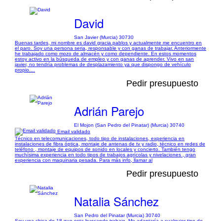
David
San Javier (Murcia) 30730
Buenas tardes, mi nombre es david gracia pablos y actualmente me encuentro en
el paro. Soy una persona seria, responsable y con ganas de trabajar. Anteriormente
he trabajado como mozo de almacén y como dependiente. En estos momentos
estoy activo en la búsqueda de empleo y con ganas de aprender. Vivo en san
javier, no tendría problemas de desplazamiento ya que dispongo de vehículo
propio....
Pedir presupuesto
Adrián Parejo
El Mojon (San Pedro del Pinatar) (Murcia) 30740
Email validado
Técnico en telecomunicaciones, todo tipo de instalaciones, experiencia en
instalaciones de fibra óptica, montaje de antenas de tv y radio, técnico en redes de
teléfono , montaje de equipos de sonido en locales y concierto. También tengo
muchísima experiencia en todo tipos de trabajos agrícolas y nivelaciones , gran
experiencia con maquinaria pesada. Para más info, llamar al
Pedir presupuesto
Natalia Sánchez
San Pedro del Pinatar (Murcia) 30740
Soy una chica de 18 que esta buscando trabajo. Me adaptaría a cualquier tipo de