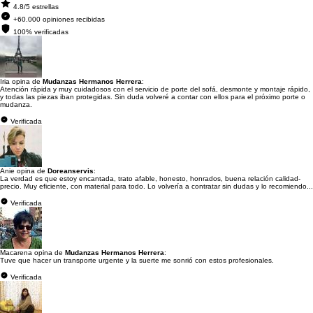
4.8/5 estrellas
+60.000 opiniones recibidas
100% verificadas
Iria opina de
Mudanzas Hermanos Herrera
:
Atención rápida y muy cuidadosos con el servicio de porte del sofá, desmonte y montaje rápido,
y todas las piezas iban protegidas. Sin duda volveré a contar con ellos para el próximo porte o
mudanza.
Verificada
Anie opina de
Doreanservis
:
La verdad es que estoy encantada, trato afable, honesto, honrados, buena relación calidad-
precio. Muy eficiente, con material para todo. Lo volvería a contratar sin dudas y lo recomiendo...
Verificada
Macarena opina de
Mudanzas Hermanos Herrera
:
Tuve que hacer un transporte urgente y la suerte me sonrió con estos profesionales.
Verificada