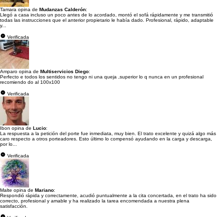
Tamara opina de
Mudanzas Calderón
:
Llegó a casa incluso un poco antes de lo acordado, montó el sofá rápidamente y me transmitió
todas las instrucciones que el anterior propietario le había dado. Profesional, rápido, adaptable
y...
Verificada
Amparo opina de
Multiservicios Diego
:
Perfecto e todos los sentidos no tengo ni una queja ,superior lo q nunca en un profesional
recomiendo do al 100x100
Verificada
Ibon opina de
Lucio
:
La respuesta a la petición del porte fue inmediata, muy bien. El trato excelente y quizá algo más
caro respecto a otros porteadores. Esto último lo compensó ayudando en la carga y descarga,
por lo...
Verificada
Malte opina de
Mariano
:
Respondió rápida y correctamente, acudió puntualmente a la cita concertada, en el trato ha sido
correcto, profesional y amable y ha realizado la tarea encomendada a nuestra plena
satisfacción.