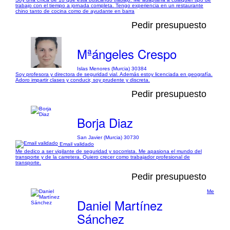
trabajo con el tiempo a jornada completa. Tengo experiencia en un restaurante
chino tanto de cocina como de ayudante en barra
Pedir presupuesto
Mªángeles Crespo
Islas Menores (Murcia) 30384
Soy profesora y directora de seguridad vial. Además estoy licenciada en geografía.
Adoro impartir clases y conducir, soy prudente y discreta.
Pedir presupuesto
Borja Diaz
San Javier (Murcia) 30730
Email validado
Me dedico a ser vigilante de seguridad y socorrista. Me apasiona el mundo del
transporte y de la carretera. Quiero crecer como trabajador profesional de
transporte.
Pedir presupuesto
Me
Daniel Martínez
Sánchez