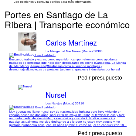
Lee opiniones y consulta perfiles para más información.
Portes en Santiago de La
Ribera | Transporte económico
Carlos Martínez
La Manga del Mar Menor (Murcia) 30380
Email validado
Buscando trabajo y extras, como repartidor ,campo, reformas como ayudante,
traslados de personas que necesiten desplazarse en coche (Cartagena, La Manga
del Mar Menor, Aeropuerto)!Mudanzas como auxiliar de montajes y
desmontajes!Limpiezas de portales, jardinería, garajes y industriales por horas!
Pedir presupuesto
Nursel
Los Narejos (Murcia) 30710
Email validado
Muy buenas me llamo nursel soy de nacionalidad búlgara pero llevo viviendo en
españa desde los dos años, nací el 26 de mayo de 2002, al terminar la eso y hice
un grado medio de electricidad y electrónica y cuando lo finalice comencé a
trabajar, actualmente me sigo dedicando a ello pero no estoy muy agusto y me
gustaría probar otra cosa, con 16 años aprobé el carné a1, el de conducir con 18...
Pedir presupuesto