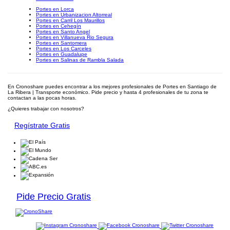
Portes en Lorca
Portes en Urbanizacion Altorreal
Portes en Carril Los Maurillos
Portes en Cehegín
Portes en Santo Angel
Portes en Villanueva Rio Segura
Portes en Santomera
Portes en Los Carceles
Portes en Guadalupe
Portes en Salinas de Rambla Salada
En Cronoshare puedes encontrar a los mejores profesionales de Portes en Santiago de
La Ribera | Transporte económico. Pide precio y hasta 4 profesionales de tu zona te
contactan a las pocas horas.
¿Quieres trabajar con nosotros?
Regístrate Gratis
Pide Precio Gratis