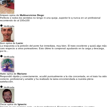
Amparo opina de
Multiservicios Diego
:
Perfecto e todos los sentidos no tengo ni una queja ,superior lo q nunca en un profesional
recomiendo do al 100x100
Verificada
Ibon opina de
Lucio
:
La respuesta a la petición del porte fue inmediata, muy bien. El trato excelente y quizá algo más
caro respecto a otros porteadores. Esto último lo compensó ayudando en la carga y descarga,
por lo...
Verificada
Malte opina de
Mariano
:
Respondió rápida y correctamente, acudió puntualmente a la cita concertada, en el trato ha sido
correcto, profesional y amable y ha realizado la tarea encomendada a nuestra plena
satisfacción.
Verificada
Oscar opina de
Ignacio
:
Ignacio es una persona seria, un buen profesional. El precio es competitivo. Le estoy