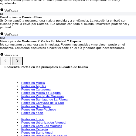
agradecido.
Verificada
DF
David opina de
Damian Elias
:
Sr. D me ayudó a recuperar una maleta perdida y a enviármela. La recogió, la embaló con
cuidado y me la envió por Correos. Fue amable con todo el mundo, totalmente profesional y
puntual....
Verificada
MM
Maria opina de
Mudanzas Y Portes En Madrid Y España
:
Me contestaron de manera casi inmediata. Fueron muy amables y me dieron precio en el
momento. Estuvieron dispuestos a hacer el porte en el día y horario que necesitabamos.
Verificada
Encuentra Portes en las principales ciudades de Murcia
Portes en Murcia
Portes en Águilas
Portes en Cartagena
Portes en Molina de Segura
Portes en Puerto de Mazarron
Portes en Santiago de La Ribera
Portes en Caravaca de la Cruz
Portes en San Javier
Portes en Torre-Pacheco
Portes en Yecla
Portes en Lorca
Portes en Urbanizacion Altorreal
Portes en Carril Los Maurillos
Portes en Cehegín
Portes en Santo Angel
Portes en Villanueva Rio Segura