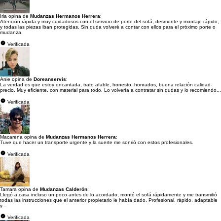
Iria opina de
Mudanzas Hermanos Herrera
:
Atención rápida y muy cuidadosos con el servicio de porte del sofá, desmonte y montaje rápido,
y todas las piezas iban protegidas. Sin duda volveré a contar con ellos para el próximo porte o
mudanza.
Verificada
Anie opina de
Doreanservis
:
La verdad es que estoy encantada, trato afable, honesto, honrados, buena relación calidad-
precio. Muy eficiente, con material para todo. Lo volvería a contratar sin dudas y lo recomiendo...
Verificada
Macarena opina de
Mudanzas Hermanos Herrera
:
Tuve que hacer un transporte urgente y la suerte me sonrió con estos profesionales.
Verificada
Tamara opina de
Mudanzas Calderón
:
Llegó a casa incluso un poco antes de lo acordado, montó el sofá rápidamente y me transmitió
todas las instrucciones que el anterior propietario le había dado. Profesional, rápido, adaptable
y...
Verificada