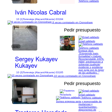
Teléfono validado
Iván Nicolas Cabral
10 (1)
Torrevieja (Alacant/Alicante) 03184
8 veces contratado en Cronoshare
Pedir presupuesto
Email validado
1/32
Teléfono validado
Enrique dice:
"Estupendo trato,
Sergey Kukayev
formalidad y trabajo.
Recomendable 100%.
Hábil, predispuesto a
Kukayev
solventar cualquier
incidente o problema
que surja con la mejor
10 (3)
Torrevieja (Alacant/Alicante) 03185
de las actitudes. "
10 veces contratado en Cronoshare
Pedir presupuesto
Email validado
Teléfono validado
1/3
Somos empresa seria y responsable de
mudanzas y
guardamuebles ,
disponemos de