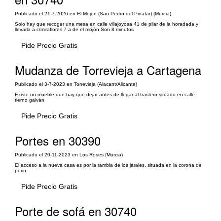
Publicado el 21-7-2026 en El Mojon (San Pedro del Pinatar) (Murcia)
Solo hay que recoger una mesa en calle villajoyosa 41 de pilar de la horadada y
llevarla a c/miraflores 7 a de el mojón Son 8 minutos
Pide Precio Gratis
Mudanza de Torrevieja a Cartagena
Publicado el 3-7-2023 en Torrevieja (Alacant/Alicante)
Existe un mueble que hay que dejar antes de llegar al trastero situado en calle
tierno galván
Pide Precio Gratis
Portes en 30390
Publicado el 20-11-2023 en Los Roses (Murcia)
El acceso a la nueva casa es por la rambla de los jarales, situada en la corona de
perin
Pide Precio Gratis
Porte de sofá en 30740