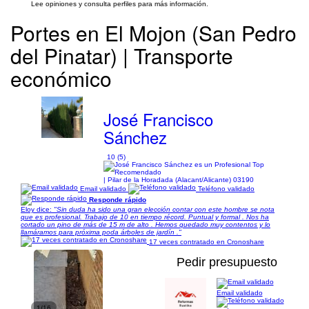
Lee opiniones y consulta perfiles para más información.
Portes en El Mojon (San Pedro
del Pinatar) | Transporte
económico
José Francisco
Sánchez
10 (5)
| Pilar de la Horadada (Alacant/Alicante) 03190
Email validado
Teléfono validado
Responde rápido
Eloy dice:
"Sin duda ha sido una gran elección contar con este hombre se nota
que es profesional. Trabajo de 10 en tiempo récord. Puntual y formal . Nos ha
cortado un pino de más de 15 m de alto . Hemos quedado muy contentos y lo
llamáramos para próxima poda árboles de jardín ."
17 veces contratado en Cronoshare
Pedir presupuesto
Email validado
1/16