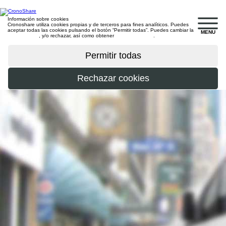
Información sobre cookies
Cronoshare utiliza cookies propias y de terceros para fines analíticos. Puedes
aceptar todas las cookies pulsando el botón “Permitir todas”. Puedes cambiar la
MENU
configuración
, y/o rechazar, así como obtener
más información
.