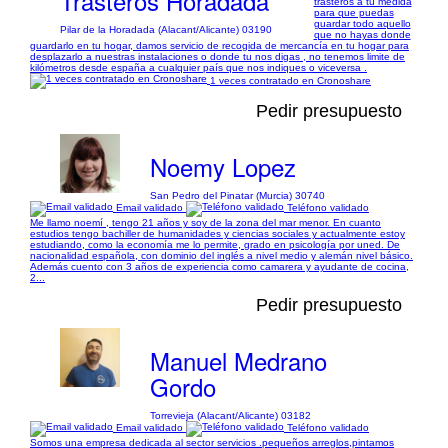
Trasteros Horadada
trasteros a tu medida
para que puedas
guardar todo aquello
Pilar de la Horadada (Alacant/Alicante) 03190
que no hayas donde
guardarlo en tu hogar, damos servicio de recogida de mercancía en tu hogar para
desplazarlo a nuestras instalaciones o donde tu nos digas , no tenemos limite de
kilómetros desde españa a cualquier país que nos indiques o viceversa .
1 veces contratado en Cronoshare
Pedir presupuesto
Noemy Lopez
San Pedro del Pinatar (Murcia) 30740
Email validado
Teléfono validado
Me llamo noemí , tengo 21 años y soy de la zona del mar menor. En cuanto
estudios tengo bachiller de humanidades y ciencias sociales y actualmente estoy
estudiando, como la economía me lo permite, grado en psicología por uned. De
nacionalidad española, con dominio del inglés a nivel medio y alemán nivel básico.
Además cuento con 3 años de experiencia como camarera y ayudante de cocina,
2...
Pedir presupuesto
Manuel Medrano
Gordo
Torrevieja (Alacant/Alicante) 03182
Email validado
Teléfono validado
Somos una empresa dedicada al sector servicios .pequeños arreglos,pintamos