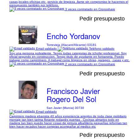
casas,locales oficinas etc ,servicio de limpieza .llame sin compromiso le hacemos el
presupuesto también por teléfono.
3 veces contratado en Cronoshare
Pedir presupuesto
Encho Yordanov
Torrevieja (Alacant/Alicante) 03181
Email validado
Teléfono validado
Soy una persona polivaliente. Tengo todas categorias de tchofer profesional. Soy
oficial segundo en construccion. Tengo titulo de ayudante en fontaneria. Poedo
trabajar como carpintinero. A trabajal como limpieza en obras, garages , casas y etc.
2 veces contratado en Cronoshare
Pedir presupuesto
Francisco Javier
Rogero Del Sol
San Javier (Murcia) 30730
Email validado
Carpintero madera ebanista 40 años experiencia arreglos de toda clase mobiliario
montaje tan bien tarima flotante rodapiés puertas . Cocinas almarios todo en
madera tan bien puedo hacer cosas de pintura albañilería pequeñas reformas tan
bien hacer recados hacer compras acompañar al medico etc
Pedir presupuesto