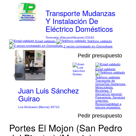
Transporte Mudanzas
Y Instalación De
Eléctrico Domésticos
Torrevieja (Alacant/Alicante) 03181
Email validado
Teléfono validado
2 veces contratado en Cronoshare
Pedir presupuesto
Email validado
1/1
Teléfono validado
Transporte de
pequeñas mudanzas.
Juan Luis Sánchez
Motocicletas.
Bicicletas. Y
mercancía general.
Guirao
Paqueteria. Servicios
urgentes.
Responsabilidad a
Los Alcázares (Murcia) 30710
precios ajustados.
Pedir presupuesto
Portes El Mojon (San Pedro