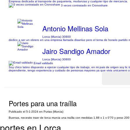
Empresa dedicada al transporte de paqueteria, mudanzas y cualquier tipo de mercancia.
3 veces contratado en Cronoshare
Antonio Mellinas Sola
Lorca (Murcia) 30800
dedico a ser un obrero en una empresa llamada disanluz pero el tema de horario partid
Jairo Sandigo Amador
Lorca (Murcia) 30800
Email validado
Soy chico latino dispuesto a ejercer cualquier tipo de trabajo, en mi pais de origen soy
dependiente, tengo experiencia y cuidado de personas mayores ya que vivia unicament con
Portes para una traílla
Publicado el 5-1-2024 en Purias (Murcia)
Buenas, necesito traer de lorca murcia una traílla con medidas 1.88 x 1 x 0'70 y peso 200 
portes en Lorca