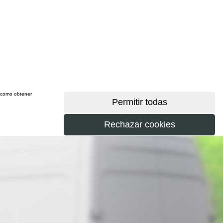
sí como obtener
más