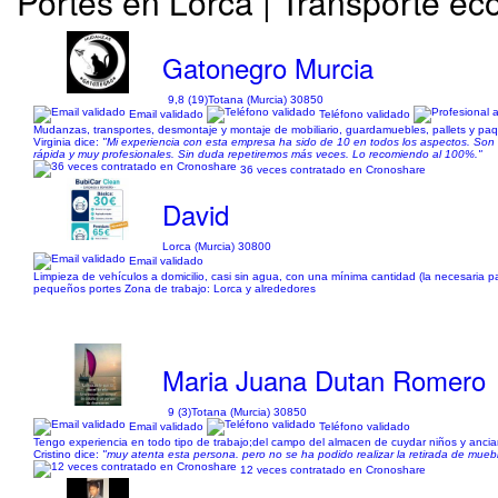
Portes en Lorca | Transporte e
Gatonegro Murcia
9,8 (19)
Totana (Murcia) 30850
Email validado
Teléfono validado
Mudanzas, transportes, desmontaje y montaje de mobiliario, guardamuebles, pallets y paque
Virginia dice:
"Mi experiencia con esta empresa ha sido de 10 en todos los aspectos. Son g
rápida y muy profesionales. Sin duda repetiremos más veces. Lo recomiendo al 100%."
36 veces contratado en Cronoshare
David
Lorca (Murcia) 30800
Email validado
Limpieza de vehículos a domicilio, casi sin agua, con una mínima cantidad (la necesaria p
pequeños portes Zona de trabajo: Lorca y alrededores
Maria Juana Dutan Romero
9 (3)
Totana (Murcia) 30850
Email validado
Teléfono validado
Tengo experiencia en todo tipo de trabajo;del campo del almacen de cuydar niños y ancia
Cristino dice:
"muy atenta esta persona. pero no se ha podido realizar la retirada de muebl
12 veces contratado en Cronoshare