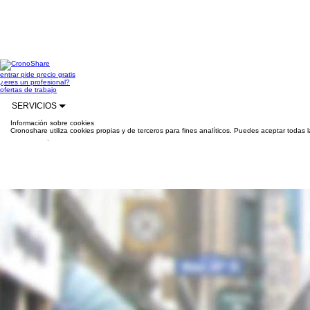
entrar
pide precio gratis
¿eres un profesional?
ofertas de trabajo
SERVICIOS
Información sobre cookies
Cronoshare utiliza cookies propias y de terceros para fines analíticos. Puedes aceptar todas 
información
.