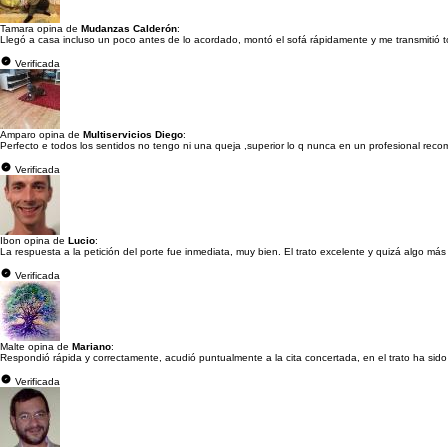
Tamara opina de
Mudanzas Calderón
:
Llegó a casa incluso un poco antes de lo acordado, montó el sofá rápidamente y me transmitió toda
Verificada
Amparo opina de
Multiservicios Diego
:
Perfecto e todos los sentidos no tengo ni una queja ,superior lo q nunca en un profesional rec
Verificada
Ibon opina de
Lucio
:
La respuesta a la petición del porte fue inmediata, muy bien. El trato excelente y quizá algo má
Verificada
Malte opina de
Mariano
:
Respondió rápida y correctamente, acudió puntualmente a la cita concertada, en el trato ha sido
Verificada