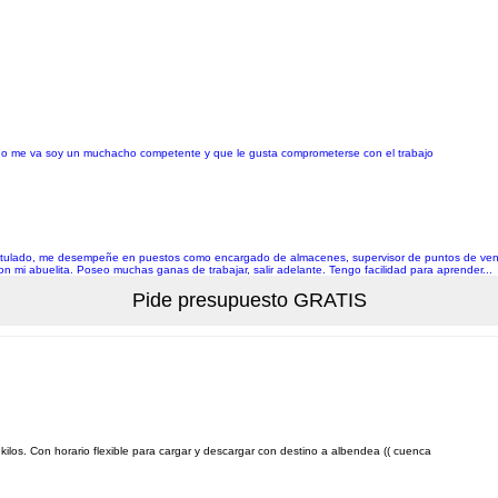
o no me va soy un muchacho competente y que le gusta comprometerse con el trabajo
 lic titulado, me desempeñe en puestos como encargado de almacenes, supervisor de puntos de ve
 mi abuelita. Poseo muchas ganas de trabajar, salir adelante. Tengo facilidad para aprender...
kilos. Con horario flexible para cargar y descargar con destino a albendea (( cuenca