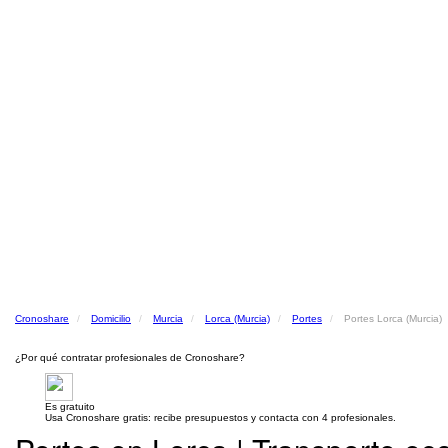
Cronoshare
Domicilio
Murcia
Lorca (Murcia)
Portes
Portes Lorca (Murcia)
¿Por qué contratar profesionales de Cronoshare?
Es gratuito
Usa Cronoshare gratis: recibe presupuestos y contacta con 4 profesionales.