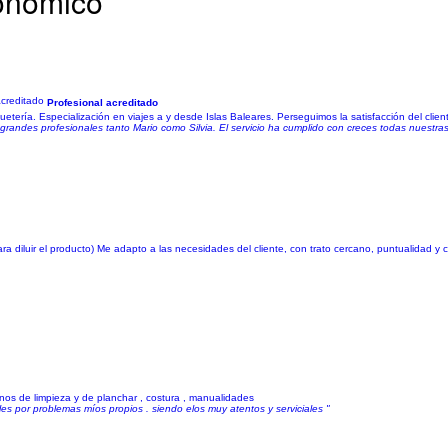
conómico
Profesional acreditado
tería. Especialización en viajes a y desde Islas Baleares. Perseguimos la satisfacción del clien
randes profesionales tanto Mario como Silvia. El servicio ha cumplido con creces todas nuestra
ara diluir el producto) Me adapto a las necesidades del cliente, con trato cercano, puntualidad 
nos de limpieza y de planchar , costura , manualidades
es por problemas míos propios . siendo elos muy atentos y serviciales "