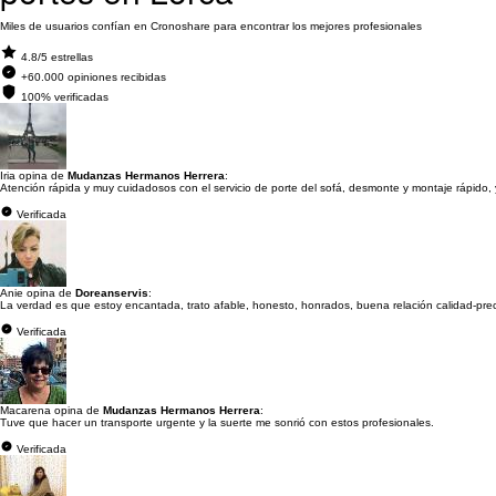
Miles de usuarios confían en Cronoshare para encontrar los mejores profesionales
4.8/5 estrellas
+60.000 opiniones recibidas
100% verificadas
Iria opina de
Mudanzas Hermanos Herrera
:
Atención rápida y muy cuidadosos con el servicio de porte del sofá, desmonte y montaje rápido, 
Verificada
Anie opina de
Doreanservis
:
La verdad es que estoy encantada, trato afable, honesto, honrados, buena relación calidad-precio
Verificada
Macarena opina de
Mudanzas Hermanos Herrera
:
Tuve que hacer un transporte urgente y la suerte me sonrió con estos profesionales.
Verificada