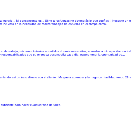
 lograrlo... Mi pensamiento es... Si no te esfuerzas no obtendrás lo que sueñas !! Necesito un t
e he visto en la necesidad de realizar trabajos de esfuerzo en el campo como...
po de trabajo, mis conocimientos adquiridos durante estos años, sumados a mi capacidad de trab
 y responsabilidades que su empresa desempeña cada dia, espero tener la oportunidad de...
iendo así un trato directo con el cliente . Me gusta aprender y lo hago con facilidad tengo 28 
uficiente para hacer cualquier tipo de tarea