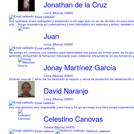
Jonathan de la Cruz
Lorca (Murcia) 30800
Email validado
Soy optimista, buen trabajador y sobretodo si ahí algo que no se me da bien no para hasta
uds... Tengo experiencia en ordenadores como informático en sistemas y redes, también m
Juan
Lorca (Murcia) 30800
Email validado
Me pongo en contacto con ustedes para transmitirles mis ganas de formar parte de su gru
aprender, incluyendo la formación necesaria para colaborar eficazmente en las funciones
Jonay Martínez García
Lorca (Murcia) 30800
Durante mas de 7 años me he dedicado al reparto y venta de productos de alimentación ten
David Naranjo
Lorca (Murcia) 30800
Email validado
Soy una persona muy resposable y las cosa q ha go las hago muy bien tengo experiencia s
Celestino Canovas
Totana (Murcia) 30850
Email validado
Teléfono validado