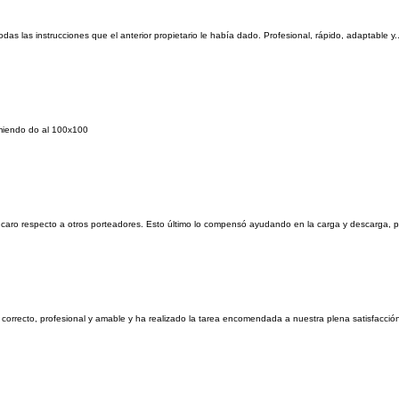
s las instrucciones que el anterior propietario le había dado. Profesional, rápido, adaptable y..
omiendo do al 100x100
s caro respecto a otros porteadores. Esto último lo compensó ayudando en la carga y descarga, po
 correcto, profesional y amable y ha realizado la tarea encomendada a nuestra plena satisfacció