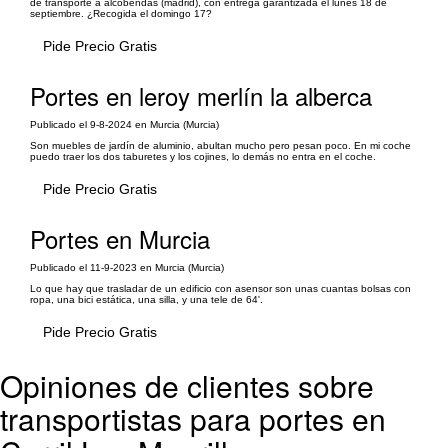
de transporte a alcobendas (madrid), con entrega garantizada el lunes 18 de
septiembre. ¿Recogida el domingo 17?
Pide Precio Gratis
Portes en leroy merlín la alberca
Publicado el 9-8-2024 en Murcia (Murcia)
Son muebles de jardín de aluminio, abultan mucho pero pesan poco. En mi coche
puedo traer los dos taburetes y los cojines, lo demás no entra en el coche.
Pide Precio Gratis
Portes en Murcia
Publicado el 11-9-2023 en Murcia (Murcia)
Lo que hay que trasladar de un edificio con asensor son unas cuantas bolsas con
ropa, una bici estática, una silla, y una tele de 64'.
Pide Precio Gratis
Opiniones de clientes sobre
transportistas para portes en