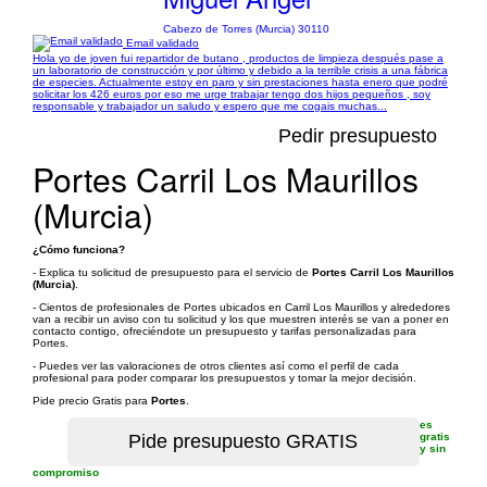
Cabezo de Torres (Murcia) 30110
Email validado
Hola yo de joven fui repartidor de butano , productos de limpieza después pase a
un laboratorio de construcción y por último y debido a la terrible crisis a una fábrica
de especies. Actualmente estoy en paro y sin prestaciones hasta enero que podré
solicitar los 426 euros por eso me urge trabajar tengo dos hijos pequeños , soy
responsable y trabajador un saludo y espero que me cogais muchas...
Pedir presupuesto
Portes Carril Los Maurillos
(Murcia)
¿Cómo funciona?
- Explica tu solicitud de presupuesto para el servicio de
Portes Carril Los Maurillos
(Murcia)
.
- Cientos de profesionales de Portes ubicados en Carril Los Maurillos y alrededores
van a recibir un aviso con tu solicitud y los que muestren interés se van a poner en
contacto contigo, ofreciéndote un presupuesto y tarifas personalizadas para
Portes.
- Puedes ver las valoraciones de otros clientes así como el perfil de cada
profesional para poder comparar los presupuestos y tomar la mejor decisión.
Pide precio Gratis para
Portes
.
es
gratis
y sin
compromiso