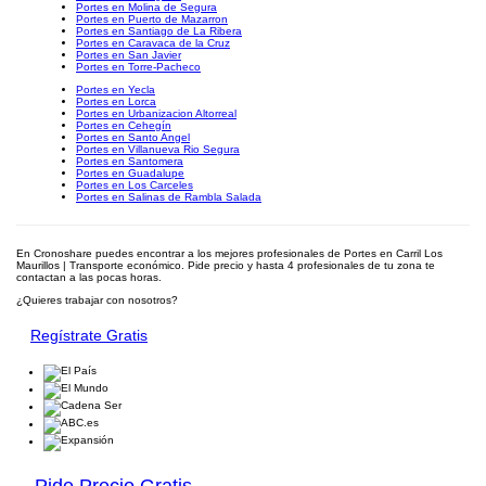
Portes en Molina de Segura
Portes en Puerto de Mazarron
Portes en Santiago de La Ribera
Portes en Caravaca de la Cruz
Portes en San Javier
Portes en Torre-Pacheco
Portes en Yecla
Portes en Lorca
Portes en Urbanizacion Altorreal
Portes en Cehegín
Portes en Santo Angel
Portes en Villanueva Rio Segura
Portes en Santomera
Portes en Guadalupe
Portes en Los Carceles
Portes en Salinas de Rambla Salada
En Cronoshare puedes encontrar a los mejores profesionales de Portes en Carril Los
Maurillos | Transporte económico. Pide precio y hasta 4 profesionales de tu zona te
contactan a las pocas horas.
¿Quieres trabajar con nosotros?
Regístrate Gratis