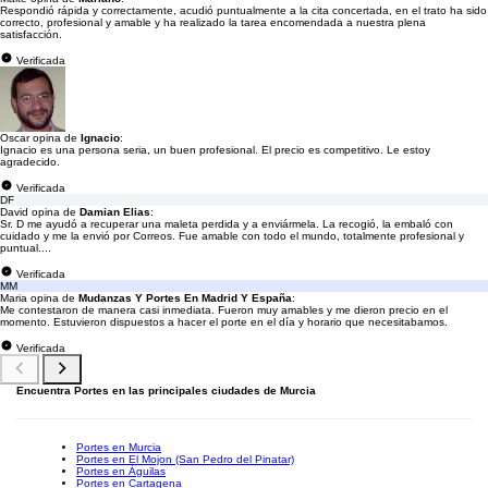
Respondió rápida y correctamente, acudió puntualmente a la cita concertada, en el trato ha sido
correcto, profesional y amable y ha realizado la tarea encomendada a nuestra plena
satisfacción.
Verificada
Oscar opina de
Ignacio
:
Ignacio es una persona seria, un buen profesional. El precio es competitivo. Le estoy
agradecido.
Verificada
DF
David opina de
Damian Elias
:
Sr. D me ayudó a recuperar una maleta perdida y a enviármela. La recogió, la embaló con
cuidado y me la envió por Correos. Fue amable con todo el mundo, totalmente profesional y
puntual....
Verificada
MM
Maria opina de
Mudanzas Y Portes En Madrid Y España
:
Me contestaron de manera casi inmediata. Fueron muy amables y me dieron precio en el
momento. Estuvieron dispuestos a hacer el porte en el día y horario que necesitabamos.
Verificada
Encuentra Portes en las principales ciudades de Murcia
Portes en Murcia
Portes en El Mojon (San Pedro del Pinatar)
Portes en Águilas
Portes en Cartagena