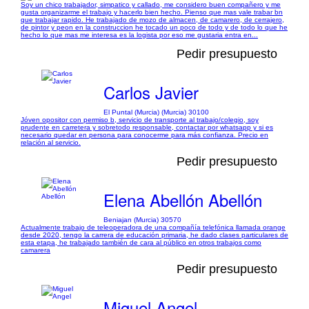
Soy un chico trabajador, simpatico y callado, me considero buen compañero y me
gusta organizarme el trabajo y hacerlo bien hecho. Pienso que mas vale trabar bn
que trabajar rapido. He trabajado de mozo de almacen, de camarero, de cerrajero,
de pintor y peon en la construccion he tocado un poco de todo y de todo lo que he
hecho lo que mas me interesa es la logista por eso me gustaria entra en...
Pedir presupuesto
Carlos Javier
El Puntal (Murcia) (Murcia) 30100
Jóven opositor con permiso b, servicio de transporte al trabajo/colegio, soy
prudente en carretera y sobretodo responsable, contactar por whatsapp y si es
necesario quedar en persona para conocerme para más confianza. Precio en
relación al servicio.
Pedir presupuesto
Elena Abellón Abellón
Beniajan (Murcia) 30570
Actualmente trabajo de teleoperadora de una compañía telefónica llamada orange
desde 2020, tengo la carrera de educación primaria, he dado clases particulares de
esta etapa, he trabajado también de cara al público en otros trabajos como
camarera
Pedir presupuesto
Miguel Angel