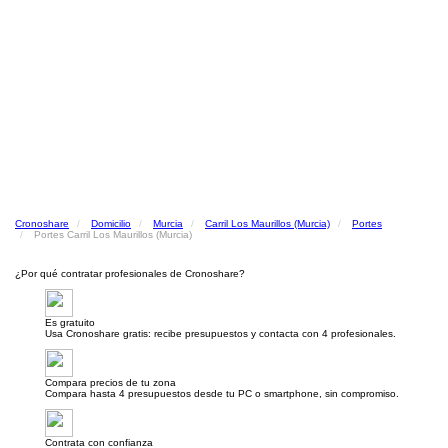
Cronoshare
Domicilio
Murcia
Carril Los Maurillos (Murcia)
Portes
Portes Carril Los Maurillos (Murcia)
¿Por qué contratar profesionales de Cronoshare?
Es gratuito
Usa Cronoshare gratis: recibe presupuestos y contacta con 4 profesionales.
Compara precios de tu zona
Compara hasta 4 presupuestos desde tu PC o smartphone, sin compromiso.
Contrata con confianza