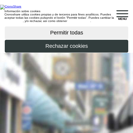
Información sobre cookies
Cronoshare utiliza cookies propias y de terceros para fines analíticos. Puedes
aceptar todas las cookies pulsando el botón “Permitir todas”. Puedes cambiar la
MENU
configuración
, y/o rechazar, así como obtener
más información
.