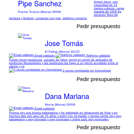
Pipe Sanchez
furgon iveco, con
capacidad de 12
metros cubicos, carga
maxima de 1000 kg,
Puente Tocinos (Murcia) 30006
servicion fines de
semana y festivos, contactar con jose, telefono contacto
Pedir presupuesto
Jose Tomás
El Palmar (Murcia) 30120
Email validado
Teléfono validado
Puedo hacer mudanzas, vaciado de pisos, tengo el carnet de aplicador de
productos fitosanitarios y las mudanzas las hago a un precio acordado entre el
cliente y yo
1 veces contratado en Cronoshare
Pedir presupuesto
Dana Mariana
Murcia (Murcia) 30006
Email validado
Porque soy una buena trabajadora y he trabajado en almacenes de fruta y en
muchos sitio vivo aquí de 15 años y estoy con mi marido y somos gente muy muy
trabajadora y muy honrada y muy honestas y sobre todo muy puntuales
Pedir presupuesto