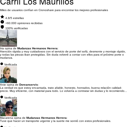
Carril Los Maurillos
Miles de usuarios confían en Cronoshare para encontrar los mejores profesionales
4.8/5 estrellas
+60.000 opiniones recibidas
100% verificadas
Iria opina de
Mudanzas Hermanos Herrera
:
Atención rápida y muy cuidadosos con el servicio de porte del sofá, desmonte y montaje rápido,
y todas las piezas iban protegidas. Sin duda volveré a contar con ellos para el próximo porte o
mudanza.
Verificada
Anie opina de
Doreanservis
:
La verdad es que estoy encantada, trato afable, honesto, honrados, buena relación calidad-
precio. Muy eficiente, con material para todo. Lo volvería a contratar sin dudas y lo recomiendo...
Verificada
Macarena opina de
Mudanzas Hermanos Herrera
:
Tuve que hacer un transporte urgente y la suerte me sonrió con estos profesionales.