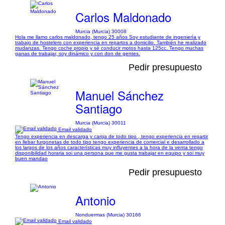
Carlos Maldonado
Murcia (Murcia) 30008
Hola me llamo carlos maldonado, tengo 25 años Soy estudiante de ingeniería y
trabajo de hostelero con experiencia en repartos a domicilio. También he realizado
mudanzas. Tengo coche propio y sé conducir motos hasta 125cc. Tengo muchas
ganas de trabajar, soy dinámico y con don de gentes.
Pedir presupuesto
Manuel Sánchez
Santiago
Murcia (Murcia) 30011
Email validado
Tengo experiencia en descarga y carga de todo tipo , tengo experiencia en repartir
en llebar furgonetas de todo tipo tengo experiencia de comercial e desarrollado a
los largos de los años características muy influyentes a la hora de la venta tengo
disponibilidad horaria soi una persona que me gusta trabajar en equipo y soi muy
buen mandao
Pedir presupuesto
Antonio
Nonduermas (Murcia) 30166
Email validado