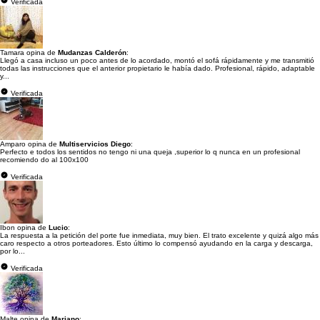
Verificada
Tamara opina de
Mudanzas Calderón
:
Llegó a casa incluso un poco antes de lo acordado, montó el sofá rápidamente y me transmitió
todas las instrucciones que el anterior propietario le había dado. Profesional, rápido, adaptable
y...
Verificada
Amparo opina de
Multiservicios Diego
:
Perfecto e todos los sentidos no tengo ni una queja ,superior lo q nunca en un profesional
recomiendo do al 100x100
Verificada
Ibon opina de
Lucio
:
La respuesta a la petición del porte fue inmediata, muy bien. El trato excelente y quizá algo más
caro respecto a otros porteadores. Esto último lo compensó ayudando en la carga y descarga,
por lo...
Verificada
Malte opina de
Mariano
: