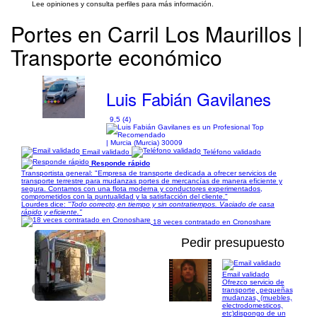
Lee opiniones y consulta perfiles para más información.
Portes en Carril Los Maurillos |
Transporte económico
Luis Fabián Gavilanes
9,5 (4)
| Murcia (Murcia) 30009
Email validado
Teléfono validado
Responde rápido
Transportista general: "Empresa de transporte dedicada a ofrecer servicios de
transporte terrestre para mudanzas portes de mercancías de manera eficiente y
segura. Contamos con una flota moderna y conductores experimentados,
comprometidos con la puntualidad y la satisfacción del cliente."
Lourdes dice:
"Todo correcto,en tiempo y sin contratiempos. Vaciado de casa
rápido y eficiente."
18 veces contratado en Cronoshare
Pedir presupuesto
Email validado
Ofrezco servicio de
1/1
transporte, pequeñas
mudanzas, (muebles,
electrodomesticos,
etc)dispongo de un