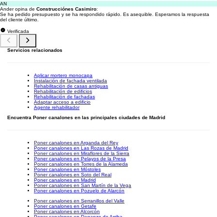
AN
Ander opina de
Construcciónes Casimiro
:
Se ha pedido presupuesto y se ha respondido rápido. Es asequible. Esperamos la respuesta
del cliente último.
Verificada
Servicios relacionados
Aplicar mortero monocapa
Instalación de fachada ventilada
Rehabilitación de casas antiguas
Rehabilitación de edificios
Rehabilitación de fachadas
Adaptar acceso a edificio
Agente rehabilitador
Encuentra Poner canalones en las principales ciudades de Madrid
Poner canalones en Arganda del Rey
Poner canalones en Las Rozas de Madrid
Poner canalones en Miraflores de la Sierra
Poner canalones en Pelayos de la Presa
Poner canalones en Torres de la Alameda
Poner canalones en Móstoles
Poner canalones en Soto del Real
Poner canalones en Madrid
Poner canalones en San Martín de la Vega
Poner canalones en Pozuelo de Alarcón
Poner canalones en Serranillos del Valle
Poner canalones en Getafe
Poner canalones en Alcorcón
Poner canalones en Daganzo de Arriba