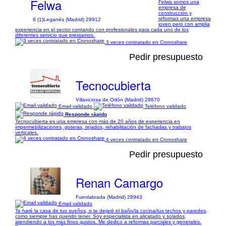
Felwa
Felwa somos una
empresa de
construcción y
reformas una empresa
8 (1)
Leganés (Madrid) 28912
joven pero con amplia
experiencia en el sector contando con profesionales para cada uno de los
diferentes servicio que prestamos.
3 veces contratado en Cronoshare
Pedir presupuesto
Tecnocubierta
Villaviciosa de Odón (Madrid) 28670
Email validado
Teléfono validado
Responde rápido
Tecnocubierta es una empresa con más de 20 años de experiencia en
impermebilizaciones, goteras, tejados, rehabilitación de fachadas y trabajos
verticales.
4 veces contratado en Cronoshare
Pedir presupuesto
Renan Camargo
Fuenlabrada (Madrid) 28943
Email validado
Te haré la casa de tus sueños, o te dejaré el baño/la cocina/tus techos y paredes,
como siempre has querido tener. Soy especialista en alicatado y solados,
atendiendo a los más finos gustos. Me dedico a reformas parciales y generales.