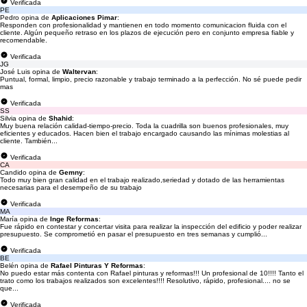
Verificada
PE
Pedro opina de
Aplicaciones Pimar
:
Responden con profesionalidad y mantienen en todo momento comunicacion fluida con el
cliente. Algún pequeño retraso en los plazos de ejecución pero en conjunto empresa fiable y
recomendable.
Verificada
JG
José Luis opina de
Waltervan
:
Puntual, formal, limpio, precio razonable y trabajo terminado a la perfección. No sé puede pedir
mas
Verificada
SS
Silvia opina de
Shahid
:
Muy buena relación calidad-tiempo-precio. Toda la cuadrilla son buenos profesionales, muy
eficientes y educados. Hacen bien el trabajo encargado causando las mínimas molestias al
cliente. También...
Verificada
CA
Candido opina de
Gemny
:
Todo muy bien gran calidad en el trabajo realizado,seriedad y dotado de las herramientas
necesarias para el desempeño de su trabajo
Verificada
MA
María opina de
Inge Reformas
:
Fue rápido en contestar y concertar visita para realizar la inspección del edificio y poder realizar
presupuesto. Se comprometió en pasar el presupuesto en tres semanas y cumplió...
Verificada
BE
Belén opina de
Rafael Pinturas Y Reformas
:
No puedo estar más contenta con Rafael pinturas y reformas!!! Un profesional de 10!!!! Tanto el
trato como los trabajos realizados son excelentes!!!! Resolutivo, rápido, profesional.... no se
que...
Verificada