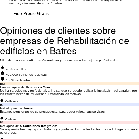
metros y otra lineal de otros 7 metros.
Pide Precio Gratis
Opiniones de clientes sobre
empresas de Rehabilitación de
edificios en Batres
Miles de usuarios confían en Cronoshare para encontrar los mejores profesionales
4.8/5 estrellas
+60.000 opiniones recibidas
100% verificadas
EM
Enrique opina de
Canalones Mma
:
Me ha parecido muy profesional, al indicar que no puede realizar la instalacion del canalon, por
las caracteristicas de mi vivienda. Detallando los motivos.
Verificada
IS
Isabel opina de
Jaime
:
Estamos pendientes de su presupuesto, para poder valorar sus servicios
Verificada
IV
Ivet opina de
X Soluciones Integrales
:
Su respuesta fué muy rápida. Trato muy agradable. Lo que ha hecho que no lo hagamos con él
es el precio.