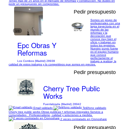
Tengo mas de 25 años en el mercado de reformas y construcción. No dudes en
pedir un presupuesto sin compromiso.
Pedir presupuesto
Somos un grupo de
profesionales con una
larga trayectoria en el
mundo de las
1/3
reformas y la
decoración que
conoce muy bien el
Epc Obras Y
oficio y trabajan en
todos los registros.
Nuestro punto fuerte
Reformas
es el equipo humano
que conoce
perfectamente el
Los Combos (Madrid) 28938
trabajo a realizar, la
calidad de estos trabajos y lo competitivos que somos en precios.
Pedir presupuesto
Cherry Tree Public
Works
Fuenlabrada (Madrid) 28942
Email validado
Teléfono validado
Cherry tree public works Obras publicas • reformas integrales Servicio a
comunidades . Profesionalismo, calidad y soluciones a medida.
2 veces contratado en Cronoshare
Pedir presupuesto