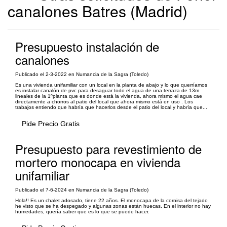
canalones Batres (Madrid)
Presupuesto instalación de
canalones
Publicado el 2-3-2022 en Numancia de la Sagra (Toledo)
Es una vivienda unifamiliar con un local en la planta de abajo y lo que querríamos
es instalar canalón de pvc para desaguar todo el agua de una terraza de 13m
lineales de la 1ºplanta que es donde está la vivienda, ahora mismo el agua cae
directamente a chorros al patio del local que ahora mismo está en uso . Los
trabajos entiendo que habría que hacerlos desde el patio del local y habría que...
Pide Precio Gratis
Presupuesto para revestimiento de
mortero monocapa en vivienda
unifamiliar
Publicado el 7-6-2024 en Numancia de la Sagra (Toledo)
Hola!! Es un chalet adosado, tiene 22 años. El monocapa de la cornisa del tejado
he visto que se ha despegado y algunas zonas están huecas, En el interior no hay
humedades, quería saber que es lo que se puede hacer.