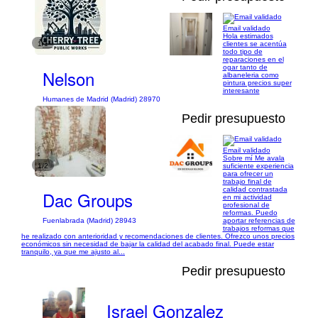
Email validado
Hola estimados
1/1
clientes se acentúa
todo tipo de
reparaciones en el
ogar tanto de
Nelson
albaneleria como
pintura precios super
interesante
Humanes de Madrid (Madrid) 28970
Pedir presupuesto
Email validado
Sobre mí Me avala
1/2
suficiente experiencia
para ofrecer un
trabajo final de
calidad contrastada
Dac Groups
en mi actividad
profesional de
reformas. Puedo
aportar referencias de
Fuenlabrada (Madrid) 28943
trabajos reformas que
he realizado con anterioridad y recomendaciones de clientes. Ofrezco unos precios
económicos sin necesidad de bajar la calidad del acabado final. Puede estar
tranquilo, ya que me ajusto al...
Pedir presupuesto
Israel Gonzalez