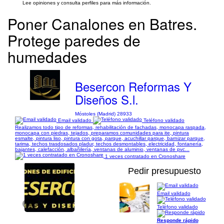
Lee opiniones y consulta perfiles para más información.
Poner Canalones en Batres.
Protege paredes de
humedades
Besercon Reformas Y
Diseños S.l.
Móstoles (Madrid) 28933
Email validado
Teléfono validado
Realizamos todo tipo de reformas, rehabilitación de fachadas, monocapa raspada,
monocapa con piedras, tejados, preparamos comunidades para ite, pintura
esmalte, pintura liso, pintura con gota, parque, acuchillar parque, barnizar parque,
tarima, techos trasdosados pladur, techos desmontables, electricidad, fontanería,
bajantes, calefacción, albañilería, ventanas de aluminio, ventanas de pvc...
1 veces contratado en Cronoshare
Pedir presupuesto
Email validado
1/1
Teléfono validado
Responde rápido