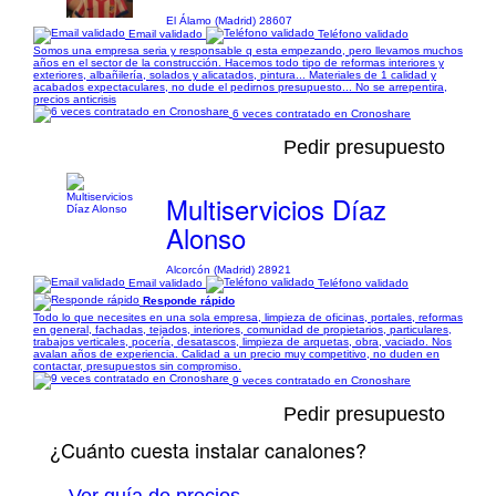
El Álamo (Madrid) 28607
Email validado
Teléfono validado
Somos una empresa seria y responsable q esta empezando, pero llevamos muchos
años en el sector de la construcción. Hacemos todo tipo de reformas interiores y
exteriores, albañilería, solados y alicatados, pintura... Materiales de 1 calidad y
acabados expectaculares, no dude el pedirnos presupuesto... No se arrepentira,
precios anticrisis
6 veces contratado en Cronoshare
Pedir presupuesto
Multiservicios Díaz
Alonso
Alcorcón (Madrid) 28921
Email validado
Teléfono validado
Responde rápido
Todo lo que necesites en una sola empresa, limpieza de oficinas, portales, reformas
en general, fachadas, tejados, interiores, comunidad de propietarios, particulares,
trabajos verticales, pocería, desatascos, limpieza de arquetas, obra, vaciado. Nos
avalan años de experiencia. Calidad a un precio muy competitivo, no duden en
contactar, presupuestos sin compromiso.
9 veces contratado en Cronoshare
Pedir presupuesto
¿Cuánto cuesta instalar canalones?
Ver guía de precios