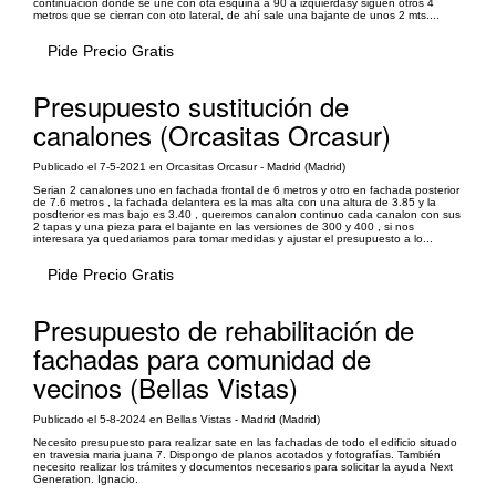
continuacion donde se une con ota esquina a 90 a izquierdasy siguen otros 4
metros que se cierran con oto lateral, de ahí sale una bajante de unos 2 mts....
Pide Precio Gratis
Presupuesto sustitución de
canalones (Orcasitas Orcasur)
Publicado el 7-5-2021 en Orcasitas Orcasur - Madrid (Madrid)
Serian 2 canalones uno en fachada frontal de 6 metros y otro en fachada posterior
de 7.6 metros , la fachada delantera es la mas alta con una altura de 3.85 y la
posdterior es mas bajo es 3.40 , queremos canalon continuo cada canalon con sus
2 tapas y una pieza para el bajante en las versiones de 300 y 400 , si nos
interesara ya quedariamos para tomar medidas y ajustar el presupuesto a lo...
Pide Precio Gratis
Presupuesto de rehabilitación de
fachadas para comunidad de
vecinos (Bellas Vistas)
Publicado el 5-8-2024 en Bellas Vistas - Madrid (Madrid)
Necesito presupuesto para realizar sate en las fachadas de todo el edificio situado
en travesia maria juana 7. Dispongo de planos acotados y fotografías. También
necesito realizar los trámites y documentos necesarios para solicitar la ayuda Next
Generation. Ignacio.