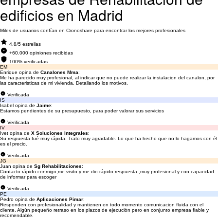
edificios en Madrid
Miles de usuarios confían en Cronoshare para encontrar los mejores profesionales
4.8/5 estrellas
+60.000 opiniones recibidas
100% verificadas
EM
Enrique opina de
Canalones Mma
:
Me ha parecido muy profesional, al indicar que no puede realizar la instalacion del canalon, por
las caracteristicas de mi vivienda. Detallando los motivos.
Verificada
IS
Isabel opina de
Jaime
:
Estamos pendientes de su presupuesto, para poder valorar sus servicios
Verificada
IV
Ivet opina de
X Soluciones Integrales
:
Su respuesta fué muy rápida. Trato muy agradable. Lo que ha hecho que no lo hagamos con él
es el precio.
Verificada
JG
Juan opina de
Sg Rehabilitaciones
:
Contacto rápido conmigo,me visito y me dio rápido respuesta ,muy profesional y con capacidad
de informar para escoger
Verificada
PE
Pedro opina de
Aplicaciones Pimar
:
Responden con profesionalidad y mantienen en todo momento comunicacion fluida con el
cliente. Algún pequeño retraso en los plazos de ejecución pero en conjunto empresa fiable y
recomendable.