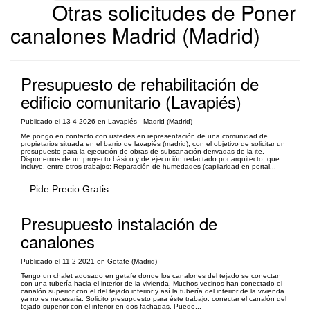
Otras solicitudes de Poner
canalones Madrid (Madrid)
Presupuesto de rehabilitación de
edificio comunitario (Lavapiés)
Publicado el 13-4-2026 en Lavapiés - Madrid (Madrid)
Me pongo en contacto con ustedes en representación de una comunidad de
propietarios situada en el barrio de lavapiés (madrid), con el objetivo de solicitar un
presupuesto para la ejecución de obras de subsanación derivadas de la ite.
Disponemos de un proyecto básico y de ejecución redactado por arquitecto, que
incluye, entre otros trabajos: Reparación de humedades (capilaridad en portal...
Pide Precio Gratis
Presupuesto instalación de
canalones
Publicado el 11-2-2021 en Getafe (Madrid)
Tengo un chalet adosado en getafe donde los canalones del tejado se conectan
con una tubería hacia el interior de la vivienda. Muchos vecinos han conectado el
canalón superior con el del tejado inferior y así la tubería del interior de la vivienda
ya no es necesaria. Solicito presupuesto para éste trabajo: conectar el canalón del
tejado superior con el inferior en dos fachadas. Puedo...