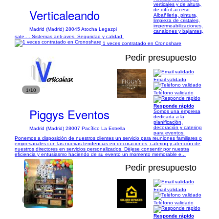
verticales y de altura,
Verticaleando
de difícil acceso.
Albañilería, pintura,
limpieza de cristales,
impermeabilizaciones,
Madrid (Madrid) 28045 Atocha Legazpi
canalones y bajantes,
sate.... Sistemas anti-aves. Seguridad y calidad.
1 veces contratado en Cronoshare
Pedir presupuesto
Email validado
1/10
Teléfono validado
Responde rápido
Piggys Eventos
Somos una empresa
dedicada a la
planificación,
decoración y catering
Madrid (Madrid) 28007 Pacífico La Estrella
para eventos.
Ponemos a disposición de nuestros clientes un servicio para reuniones familiares o
empresariales con las nuevas tendencias en decoraciones, catering y atención de
nuestros directores en servicios personalizados. Déjese consentir por nuestra
eficiencia y entusiasmo haciendo de su evento un momento memorable e...
Pedir presupuesto
Email validado
1/16
Teléfono validado
Responde rápido