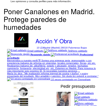
Lee opiniones y consulta perfiles para más información.
Poner Canalones en Madrid.
Protege paredes de
humedades
Acción Y Obra
10 (2)
Madrid (Madrid) 28018 Palomeras Bajas
Email validado
Teléfono validado
Responde rápido
Profesional
acreditado
Bienvenidos a nuestro perfil 👋 Somos una empresa seria, responsable y con
experiencia trabajos de reforma en viviendas, locales comerciales, fincas, etc etc.
Realizamos trabajos de: albañilería ,solado y alicatado, tejados, fachadas,
carpintería, fontanería, electricidad etc, etc. Estamos en Madrid. Para nosotros lo
más importante sois vosotros 😊. Si necesitáis nuestros servicios,...
María Gc dice:
"Me realización reforma integral de cocina y baños, y estoy
encantada del resultado. Muy amables y atentos. Sin duda los volveré a contratar."
10 veces contratado en Cronoshare
Pedir presupuesto
Email validado
1/21
Teléfono validado