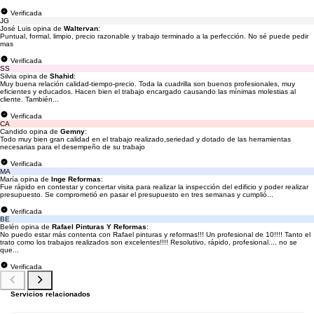
Verificada
JG
José Luis opina de
Waltervan
:
Puntual, formal, limpio, precio razonable y trabajo terminado a la perfección. No sé puede pedir
mas
Verificada
SS
Silvia opina de
Shahid
:
Muy buena relación calidad-tiempo-precio. Toda la cuadrilla son buenos profesionales, muy
eficientes y educados. Hacen bien el trabajo encargado causando las mínimas molestias al
cliente. También...
Verificada
CA
Candido opina de
Gemny
:
Todo muy bien gran calidad en el trabajo realizado,seriedad y dotado de las herramientas
necesarias para el desempeño de su trabajo
Verificada
MA
María opina de
Inge Reformas
:
Fue rápido en contestar y concertar visita para realizar la inspección del edificio y poder realizar
presupuesto. Se comprometió en pasar el presupuesto en tres semanas y cumplió...
Verificada
BE
Belén opina de
Rafael Pinturas Y Reformas
:
No puedo estar más contenta con Rafael pinturas y reformas!!! Un profesional de 10!!!! Tanto el
trato como los trabajos realizados son excelentes!!!! Resolutivo, rápido, profesional.... no se
que...
Verificada
Servicios relacionados