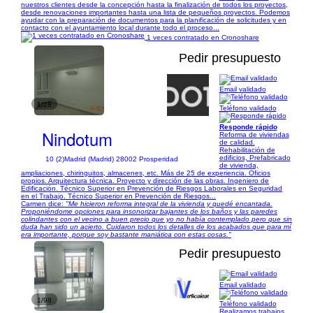
nuestros clientes desde la concepción hasta la finalización de todos los proyectos,
desde renovaciones importantes hasta una lista de pequeños proyectos. Podemos
ayudar con la preparación de documentos para la planificación de solicitudes y en
contacto con el ayuntamiento local durante todo el proceso...
1 veces contratado en Cronoshare
Pedir presupuesto
Email validado
1/28
Teléfono validado
Responde rápido
Nindotum
Reforma de viviendas
de calidad.
Rehabilitación de
edificios, Prefabricado
10 (2)
Madrid (Madrid) 28002 Prosperidad
de vivienda,
ampliaciones, chiringuitos, almacenes, etc. Más de 25 de experiencia. Oficios
propios. Arquitectura técnica. Proyecto y dirección de las obras. Ingeniero de
Edificación. Técnico Superior en Prevención de Riesgos Laborales en Seguridad
en el Trabajo. Técnico Superior en Prevención de Riesgos...
Carmen dice:
"Me hicieron reforma integral de la vivienda y quedé encantada.
Proponiéndome opciones para insonorizar bajantes de los baños y las paredes
colindantes con el vecino a buen precio que yo no había contemplado pero que sin
duda han sido un acierto. Cuidaron todos los detalles de los acabados que para mí
era importante, porque soy bastante maniática con estas cosas."
Pedir presupuesto
Email validado
1/98
Teléfono validado
Realizamos trabajos