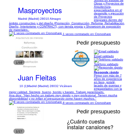
Somos un estudio de
Obras y Proyectos de
Masproyectos
Arquitectura,
especializados en el
desarrollo y ejecución
de Proyectos
Madrid (Madrid) 28010 Almagro
integrales dentro del
ámbito constructivo y del diseño (Promoción, Construcción, Reforma, Rehabilitación,
Diseño, Interiorismo y CONTRACT), con tienda propia y Showroom de exposición
de materiales..
1 veces contratado en Cronoshare
Pedir presupuesto
Email validado
1/59
Teléfono validado
Responde rápido
Juan Fleitas
Pintor con más de 7
años de experiencia
en lisos, gotelé,
lacado de puertas y
10 (1)
Madrid (Madrid) 28032 Vicálvaro
empapelados con la
mejor calidad. Siempre, bueno, bonito y barato. Trabajo garantizado.
Ana dice:
"Han hecho un trabajo muy rápido y muy profesional. Tienen mucha
disponibilidad y no inflan el presupuesto como hacen muchos."
8 veces contratado en Cronoshare
Pedir presupuesto
¿Cuánto cuesta
instalar canalones?
1/17