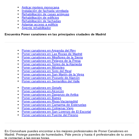
Aplicar mortero monocapa
Instalación de fachada ventilada
Rehabilitación de casas antiguas
Rehabilitación de edificios
Rehabilitación de fachadas
Adaptar acceso a edificio
Agente rehabilitador
Encuentra Poner canalones en las principales ciudades de Madrid
Poner canalones en Arganda del Rey
Poner canalones en Las Rozas de Madrid
Poner canalones en Miraflores de la Sierra
Poner canalones en Pelayos de la Presa
Poner canalones en Torres de la Alameda
Poner canalones en Móstoles
Poner canalones en Soto del Real
Poner canalones en San Martín de la Vega
Poner canalones en Pozuelo de Alarcón
Poner canalones en Serranillos del Valle
Poner canalones en Getafe
Poner canalones en Alcorcón
Poner canalones en Daganzo de Arriba
Poner canalones en Batres
Poner canalones en Rivas-Vaciamadrid
Poner canalones en Camarma de Esteruelas
Poner canalones en Colmenar Viejo
Poner canalones en San Lorenzo de El Escorial
Poner canalones en Fuente del Fresno
En Cronoshare puedes encontrar a los mejores profesionales de Poner Canalones en
Madrid. Protege paredes de humedades. Pide precio y hasta 4 profesionales de tu zona
te contactan a las pocas horas.