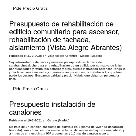
Pide Precio Gratis
Presupuesto de rehabilitación de
edificio comunitario para ascensor,
rehabilitación de fachada,
aislamiento (Vista Alegre Abrantes)
Publicado el 31-3-2025 en Vista Alegre Abrantes - Madrid (Madrid)
Soy administrador de fincas y necesito presupuesto en la zona de
carabanchel/aluche para una rehabilitacion de un edificio por normativa de la ite,
por humedades y rotura tela asfáltica y presupuesto instalacion ascensor. Tengo la
junta la semana que viene y queremos ver presupuestos distintos a los que han
traido los vecinos. Buscamos calidad y precio. Habria que visitar en persona la
finca....
Pide Precio Gratis
Presupuesto instalación de
canalones
Publicado el 19-2-2021 en Getafe (Madrid)
Se trata de un canalon chocolate de aluminio en 3 planta de vivienda unifamiliar(
boardilla), son 9.5 ml, en una misma fachada, de los cuales hay un cierre lateral, y
a 4 metros una esquina a 90ª a derechas y 1.5 mts de canalon recto a