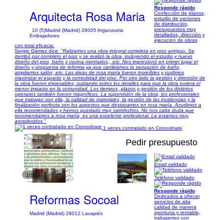
Responde rápido
Arquitecta Rosa Maria
Confección de planos,
estudio de opciones
de distribución,
presupuestos muy
10 (5)
Madrid (Madrid) 28005 Arganzuela
detallados, dirección y
Embajadores
ejecucion de obras
con total eficacia.
Sergio Gámez dice:
"Ralizamos una obra integral completa en piso antiguo. Se
derribó por completo el piso y se realizó la obra, incluyendo el estudio y nuevo
diseño del piso, baño y cocina montados,, etc. Nos impresionó en primer lugar el
diseño y propuesta de reforma ya que cambiamos la siutuación de baño,
ampliamos salón, etc. Las ideas de rosa maría fueron increíbles y pudimos
maximizar el espacio y la comodidad del piso. Por otro lado la gestión y dirección de
la obra fueron impecables, cuidando todos los detalles para que la obra tuviera el
menor impacto en la comunidad. Los tiempos, plazos y gestión de los distintos
operarios también fueron magníficos. La supervisión de la obra, los profesionales
que trabajan con ella, la calidad de materiales, la gestión de las incidencias y la
finalización perfecta son los aspectos que destacamos en rosa maría. Acudimos a
ella recomendados y hemos quedado muy satisfechos. No nos cabe duda que
recomendamos a rosa maría, es una excelente profesional. Le estamos muy
agradecidos."
1 veces contratado en Cronoshare
Pedir presupuesto
Email validado
1/10
Teléfono validado
Responde rápido
Reformas Socoal
Dedicados a ofrecer
servicios de alta
calidad de manera
oportuna y rentable,
Madrid (Madrid) 28012 Lavapiés
trabajamos con