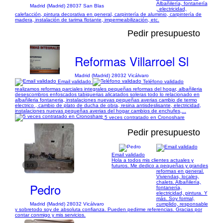
Albañilería, fontanería
Madrid (Madrid) 28037 San Blas
, electricidad,
calefacción, pintura decorativa en general, carpintería de aluminio, carpintería de
madera, instalación de tarima flotante, impermeabilización, etc.
Pedir presupuesto
Reformas Villarroel Sl
Madrid (Madrid) 28032 Vicálvaro
Email validado
Teléfono validado
realizamos reformas parciales integrales pequeñas reformas del hogar, albañileria
desescombros enfoscados tabiquerias alicatados soleras todo lo relacionado en
albañileria fontaneria, instalaciones nuevas pequeñas averias cambio de termo
electrico , cambio de plato de ducha de obra, resina antisdeslisante, electricidad,
instalaciones nuevas pequeñas averias del hogar cambios de enchufes,...
5 veces contratado en Cronoshare
Pedir presupuesto
Email validado
Hola a todos mis clientes actuales y
1/3
futuros. Me dedico a pequeñas y grandes
reformas en general.
Viviendas, locales,
chalets. Albañilería,
Pedro
fontanería,
electricidad, pintura. Y
más. Soy formal,
Madrid (Madrid) 28032 Vicálvaro
cumplido, responsable
y sobretodo soy de absoluta confianza. Pueden pedirme referencias. Gracias por
contar conmigo y mis servicios.