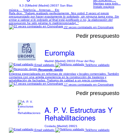
del 33xciento.....
Manitas para todo...
9,3 (5)
Madrid (Madrid) 28037 San Blas
Instalo equipos
música.... Telefonía... Antenas.... Etc
Rafa dice:
"Trabajo realizado perfectamente. Nos cobró 3 veces el precio
presupuestado por hacer exactamente lo solicitado, sin ninguna tarea extra. Sin
entrar a valorar si lo cobrado al final está justificado o no, la elaboración del
presupuesto ha sido pésima (o malintencionada). "
22 veces contratado en Cronoshare
Pedir presupuesto
Eurompla
Madrid (Madrid) 28033 Pinar del Rey
Email validado
Teléfono validado
Responde rápido
Empresa especializada en reformas de viviendas y locales comerciales. También
contamos con una amplia experiencia en la construcción de trasteros y
rehabilitación de fachadas. Trabajos de calidad a un precio competitivo.
17 veces contratado en Cronoshare
Pedir presupuesto
A. P. V. Estructuras Y
Rehabilitaciones
Coslada (Madrid) 28821
Email validado
Teléfono validado