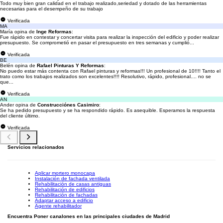
Todo muy bien gran calidad en el trabajo realizado,seriedad y dotado de las herramientas
necesarias para el desempeño de su trabajo
Verificada
MA
María opina de
Inge Reformas
:
Fue rápido en contestar y concertar visita para realizar la inspección del edificio y poder realizar
presupuesto. Se comprometió en pasar el presupuesto en tres semanas y cumplió...
Verificada
BE
Belén opina de
Rafael Pinturas Y Reformas
:
No puedo estar más contenta con Rafael pinturas y reformas!!! Un profesional de 10!!!! Tanto el
trato como los trabajos realizados son excelentes!!!! Resolutivo, rápido, profesional.... no se
que...
Verificada
AN
Ander opina de
Construcciónes Casimiro
:
Se ha pedido presupuesto y se ha respondido rápido. Es asequible. Esperamos la respuesta
del cliente último.
Verificada
Servicios relacionados
Aplicar mortero monocapa
Instalación de fachada ventilada
Rehabilitación de casas antiguas
Rehabilitación de edificios
Rehabilitación de fachadas
Adaptar acceso a edificio
Agente rehabilitador
Encuentra Poner canalones en las principales ciudades de Madrid