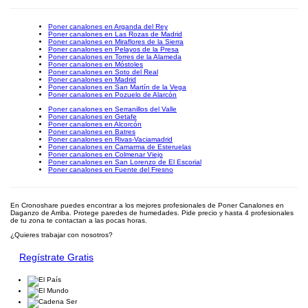
Poner canalones en Arganda del Rey
Poner canalones en Las Rozas de Madrid
Poner canalones en Miraflores de la Sierra
Poner canalones en Pelayos de la Presa
Poner canalones en Torres de la Alameda
Poner canalones en Móstoles
Poner canalones en Soto del Real
Poner canalones en Madrid
Poner canalones en San Martín de la Vega
Poner canalones en Pozuelo de Alarcón
Poner canalones en Serranillos del Valle
Poner canalones en Getafe
Poner canalones en Alcorcón
Poner canalones en Batres
Poner canalones en Rivas-Vaciamadrid
Poner canalones en Camarma de Esteruelas
Poner canalones en Colmenar Viejo
Poner canalones en San Lorenzo de El Escorial
Poner canalones en Fuente del Fresno
En Cronoshare puedes encontrar a los mejores profesionales de Poner Canalones en
Daganzo de Arriba. Protege paredes de humedades. Pide precio y hasta 4 profesionales
de tu zona te contactan a las pocas horas.
¿Quieres trabajar con nosotros?
Regístrate Gratis