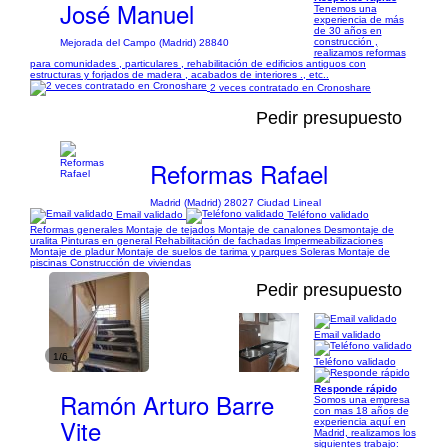
José Manuel
Tenemos una
experiencia de más
de 30 años en
construcción ,
Mejorada del Campo (Madrid) 28840
realizamos reformas
para comunidades , particulares , rehabilitación de edificios antiguos con
estructuras y forjados de madera , acabados de interiores ., etc..
2 veces contratado en Cronoshare
Pedir presupuesto
Reformas Rafael
Madrid (Madrid) 28027 Ciudad Lineal
Email validado
Teléfono validado
Reformas generales Montaje de tejados Montaje de canalones Desmontaje de
uralita Pinturas en general Rehabilitación de fachadas Impermeabilizaciones
Montaje de pladur Montaje de suelos de tarima y parques Soleras Montaje de
piscinas Construcción de viviendas
Pedir presupuesto
Email validado
1/6
Teléfono validado
Responde rápido
Ramón Arturo Barre
Somos una empresa
con mas 18 años de
Vite
experiencia aquí en
Madrid, realizamos los
siguientes trabajo: