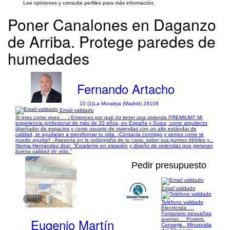
Lee opiniones y consulta perfiles para más información.
Poner Canalones en Daganzo
de Arriba. Protege paredes de
humedades
Fernando Artacho
10 (1)
La Moraleja (Madrid) 28108
Email validado
Si eres como vives … ¿Entonces por qué no tener una vivienda PREMIUM? Mi
experiencia profesional de más de 20 años, en España y Suiza, como arquitecto
diseñador de espacios y como usuario de viviendas con un alto estándar de
calidad, te ayudaran a transformar tu vida. ¡Contacta conmigo y vemos como te
puedo ayudar! - Asesoría en la radiografía de tu casa: saber sus puntos débiles y...
Norma Hernández dice:
"Excelente en creación y diseño de viviendas que generan
buena calidad de vida."
Pedir presupuesto
Email validado
1/11
Teléfono validado
Electricista.....
Fontanero pequeñas
Eugenio Martín
averías.... Portero.
Conserje.. Minusvalia