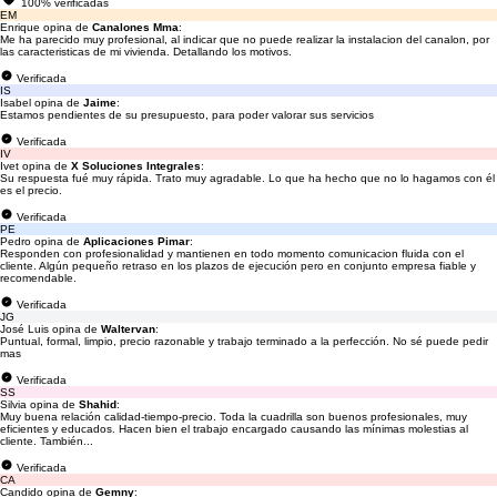
100% verificadas
EM
Enrique opina de
Canalones Mma
:
Me ha parecido muy profesional, al indicar que no puede realizar la instalacion del canalon, por
las caracteristicas de mi vivienda. Detallando los motivos.
Verificada
IS
Isabel opina de
Jaime
:
Estamos pendientes de su presupuesto, para poder valorar sus servicios
Verificada
IV
Ivet opina de
X Soluciones Integrales
:
Su respuesta fué muy rápida. Trato muy agradable. Lo que ha hecho que no lo hagamos con él
es el precio.
Verificada
PE
Pedro opina de
Aplicaciones Pimar
:
Responden con profesionalidad y mantienen en todo momento comunicacion fluida con el
cliente. Algún pequeño retraso en los plazos de ejecución pero en conjunto empresa fiable y
recomendable.
Verificada
JG
José Luis opina de
Waltervan
:
Puntual, formal, limpio, precio razonable y trabajo terminado a la perfección. No sé puede pedir
mas
Verificada
SS
Silvia opina de
Shahid
:
Muy buena relación calidad-tiempo-precio. Toda la cuadrilla son buenos profesionales, muy
eficientes y educados. Hacen bien el trabajo encargado causando las mínimas molestias al
cliente. También...
Verificada
CA
Candido opina de
Gemny
: