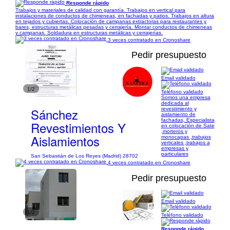
Responde rápido
Trabajos y materiales de calidad con garantía. Trabajos en vertical para
instalaciones de conductos de chimeneas, en fachadas y patios. Trabajos en altura
en tejados y cubiertas. Colocación de campanas extractoras para restaurantes y
bares, estructuras metálicas pesadas y cerrajería. Montar conductos de chimeneas
y campanas. Soldadura en estructuras metálicas y cerrajerías.
3 veces contratado en Cronoshare
Pedir presupuesto
Email validado
1/2
Teléfono validado
Somos una empresa
dedicada al
Sánchez
revestimiento y
aislamiento de
fachadas, Especialista
Revestimientos Y
en colocación de Sate
,morteros y
Aislamientos
monocapas ,trabajos
verticales ,trabajos a
empresas y
particulares
San Sebastián de Los Reyes (Madrid) 28702
4 veces contratado en Cronoshare
Pedir presupuesto
Email validado
1/2
Teléfono validado
Responde rápido