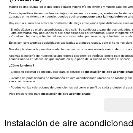
Madrid es una ciudad en la que puede hacer mucho frío en invierno y mucho calor en vera
Estos dispositivos tienen muchas ventajas: consumen poca energía, suelen ser bastante sil
aparatos en tu vivienda o negocio, puedes pedir
presupuesto para la instalación de ai
Hoy en día el mercado ofrece la posibilidad de elegir entre varios tipos distintos de aires 
- El más clásico es el aire acondicionado tipo split. Se configura a partir de dos unidades
- Otra alternativa muy popular es el aire acondicionado por conductos. Suele integrarse 
- Por último, habría que hablar del aire acondicionado tipo cassette, que también se suele 
Estas son solo algunas posibilidades explicadas a grandes rasgos, pero si no tienes claro
Nuestra plataforma te permitirá contactar con técnicos de aire acondicionado de tu zona i
Además la mayoría de nuestros colaboradores disponen de vehículo propio para desplazarse 
acondicionado en Madrid sin que importe en qué parte de la ciudad necesitas el servicio.
¿Cómo funciona?
- Explica tu solicitud de presupuesto para el servicio de
Instalación de aire acondicionad
- Cientos de profesionales de Instalación de aire acondicionado ubicados en Madrid y alre
aire acondicionado.
- Puedes ver las valoraciones de otros clientes así como el perfil de cada profesional par
Pide precio Gratis para
Instalación de aire acondicionado
.
Instalación de aire acondiciona