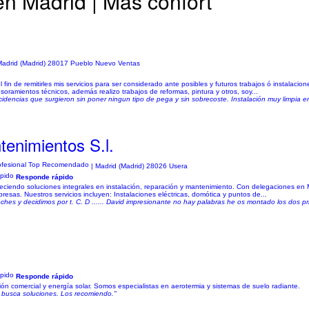
en Madrid | Más confort
Madrid (Madrid) 28017 Pueblo Nuevo Ventas
in de remitirles mis servicios para ser considerado ante posibles y futuros trabajos ó instalacion
oramientos técnicos, además realizo trabajos de reformas, pintura y otros, soy...
idencias que surgieron sin poner ningun tipo de pega y sin sobrecoste. Instalación muy limpia en el
enimientos S.l.
| Madrid (Madrid) 28026 Usera
Responde rápido
eciendo soluciones integrales en instalación, reparación y mantenimiento. Con delegaciones en
sas. Nuestros servicios incluyen: Instalaciones eléctricas, domótica y puntos de...
es y decidimos por t. C. D ...... David impresionante no hay palabras he os montado los dos 
Responde rápido
ción comercial y energía solar. Somos especialistas en aerotermia y sistemas de suelo radiante.
 busca soluciones. Los recomiendo."