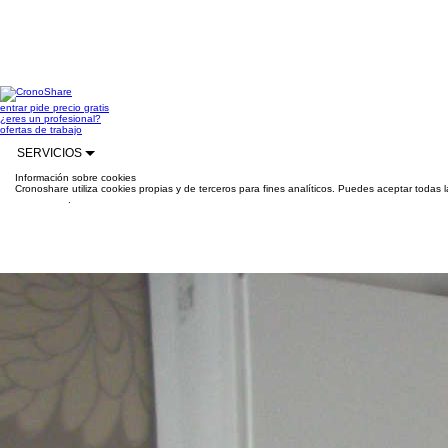
entrar
pide precio gratis
¿eres un profesional?
ofertas de trabajo
SERVICIOS
Información sobre cookies
Cronoshare utiliza cookies propias y de terceros para fines analíticos. Puedes aceptar todas 
información
.