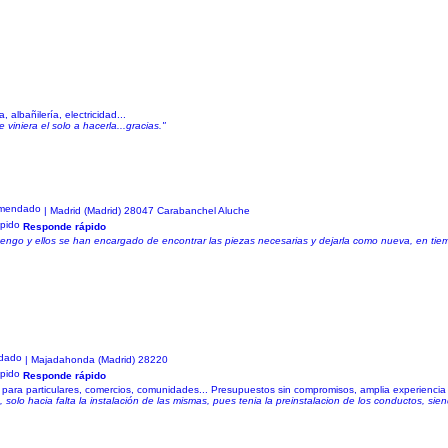
 albañilería, electricidad...
viniera el solo a hacerla...gracias."
| Madrid (Madrid) 28047 Carabanchel Aluche
Responde rápido
tengo y ellos se han encargado de encontrar las piezas necesarias y dejarla como nueva, en tie
| Majadahonda (Madrid) 28220
Responde rápido
para particulares, comercios, comunidades... Presupuestos sin compromisos, amplia experiencia 
olo hacia falta la instalación de las mismas, pues tenia la preinstalacion de los conductos, sien