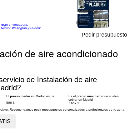
1/81
e gran envergadura.
, Néstor, Wellington y Rubén"
Pedir presupuesto
lación de aire acondicionado
ervicio de Instalación de aire
adrid?
El
precio medio
en Madrid es de
Es el
precio más caro
que suelen
cobrar en Madrid
506 €
↑
657 €
es clave. Recomendamos pedir presupuestos personalizados a profesionales de tu zona.