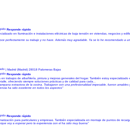
Responde rápido
cializado en Iluminación e instalaciones eléctricas de baja tensión en viviendas, negocios y edif
ce perfectamente su trabajo y no hace. Además muy agradable. Ya se lo he recomendado a un
| Madrid (Madrid) 28018 Palomeras Bajas
Responde rápido
 en trabajos de albañilería, pintura y mejoras generales del hogar. También estoy especializado
etalle, ofreciendo siempre soluciones prácticas y de calidad para cada...
 campana extractora de la cocina. Trabajaron con una profesionalidad impecable, fueron amabl
iencia ha sido excelente en todos los aspectos"
Responde rápido
imatización para particulares y empresas. También especializada en montaje de puntos de recarga
porque voy a esperar pero la experiencia con el ha sido muy buena"