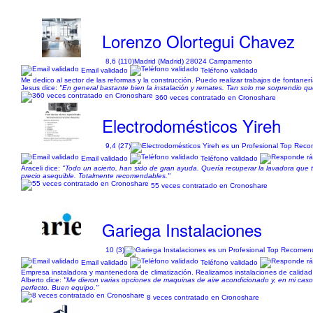
Lorenzo Olortegui Chavez
8,6 (110)
Madrid (Madrid) 28024 Campamento
Email validado
Teléfono validado
Me dedico al sector de las reformas y la construcción. Puedo realizar trabajos de fontanería,
Jesus dice:
"En general bastante bien la instalación y remates. Tan solo me sorprendio que 
360 veces contratado en Cronoshare
Electrodomésticos Yireh
9,4 (27)
Email validado
Teléfono validado
Araceli dice:
"Todo un acierto, han sido de gran ayuda. Quería recuperar la lavadora que 
precio asequible. Totalmente recomendables."
55 veces contratado en Cronoshare
Gariega Instalaciones
10 (3)
Email validado
Teléfono validado
Empresa instaladora y mantenedora de climatización. Realizamos instalaciones de calidad 
Alberto dice:
"Me dieron varias opciones de maquinas de aire acondicionado y, en mi caso, s
perfecto. Buen equipo."
8 veces contratado en Cronoshare