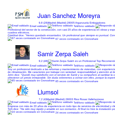
Juan Sanchez Moreyra
9,8 (28)
Madrid (Madrid) 28005 Arganzuela Embajadores
Email validado
Teléfono validado
Profesional del sector de la construcción, con casi 20 años de experiencia en obras y espe
cuadros eléctricos.
Cristóbal dice:
"Hemos quedado encantados. Un profesional que siempre es puntual. Cono
67 veces contratado en Cronoshare
Samir Zerpa Saleh
9,2 (48)
Email validado
Teléfono validado
Soy un profesional dedicado a las reformas y mantenimiento de viviendas, con experiencia
de climatización. Me caracterizo por trabajar con seriedad, responsabilidad y atención al d
John dice:
"Quedé muy satisfecho con el servicio de Samir y su compañero al cambiar la
ofrecieron un precio inmejorable. Sin duda volveremos a contar con ellos, porque la exper
85 veces contratado en Cronoshare
Llumsol
7,2 (4)
Madrid (Madrid) 28003 Rios Rosas Vallehermoso
Email validado
Teléfono validado
Empresa con más de 20 años de experiencia en todo tipo de servicios de electricidad y cl
Toñi dice:
"Ha sido muy rápido y amable en sus contactos. Al final no hice la instalación 
24 veces contratado en Cronoshare