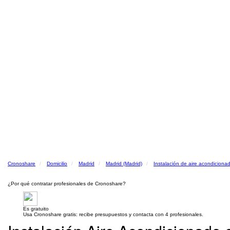
Cronoshare
Domicilio
Madrid
Madrid (Madrid)
Instalación de aire acondiciona
¿Por qué contratar profesionales de Cronoshare?
Es gratuito
Usa Cronoshare gratis: recibe presupuestos y contacta con 4 profesionales.