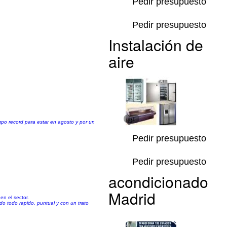
Pedir presupuesto
Pedir presupuesto
Instalación de
aire
1/1
mpo record para estar en agosto y por un
Pedir presupuesto
Pedir presupuesto
acondicionado
Madrid
en el sector.
do todo rapido, puntual y con un trato