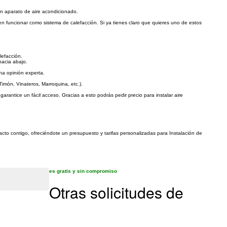
un aparato de aire acondicionado.
den funcionar como sistema de calefacción. Si ya tienes claro que quieres uno de estos
lefacción.
hacia abajo.
na opinión experta.
imón, Vinateros, Marroquina, etc.).
rantice un fácil acceso. Gracias a esto podrás pedir precio para instalar aire
acto contigo, ofreciéndote un presupuesto y tarifas personalizadas para Instalación de
es gratis y sin compromiso
Otras solicitudes de