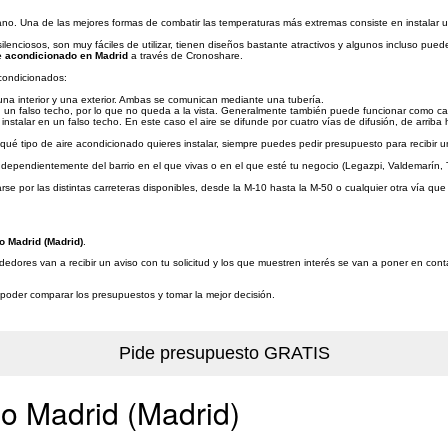
no. Una de las mejores formas de combatir las temperaturas más extremas consiste en instalar 
enciosos, son muy fáciles de utilizar, tienen diseños bastante atractivos y algunos incluso pue
re acondicionado en Madrid
a través de Cronoshare.
acondicionados:
: una interior y una exterior. Ambas se comunican mediante una tubería.
en un falso techo, por lo que no queda a la vista. Generalmente también puede funcionar como ca
instalar en un falso techo. En este caso el aire se difunde por cuatro vías de difusión, de arriba 
 qué tipo de aire acondicionado quieres instalar, siempre puedes pedir presupuesto para recibir u
ndependientemente del barrio en el que vivas o en el que esté tu negocio (Legazpi, Valdemarín, T
por las distintas carreteras disponibles, desde la M-10 hasta la M-50 o cualquier otra vía que ga
o Madrid (Madrid)
.
dedores van a recibir un aviso con tu solicitud y los que muestren interés se van a poner en cont
a poder comparar los presupuestos y tomar la mejor decisión.
do Madrid (Madrid)