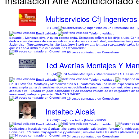
Instalación Aire Acondicionado 
Multiservicios Cfj Ingenieros
9,1 (25)
| 
Email validado
Teléfono validado
Eduardo j. Mendoza silva. A quien corresponda. Estimados señores: Me dirijo a uds. Con el f
dedico a instalaciones de aire acondicionado domestica e industrial, mantenimientos y ases
Javier dice:
"Muy profesionales. Me instalaron 3 split en una jornada solventando varias inc
que les había dicho que lo hicieran. Los recomiendo"
90 veces contratado en Cronoshare
Tcd Averías Montajes Y Mant
10 (14)
Email validado
Teléfono validado
En TCD Averías, Montajes y Mantenimientos S.L. contamos con una sólida experiencia ofr
a una amplia gama de servicios técnicos especializados para hogares, comunidades y empre
Joaquin dice:
"Estaba un poco acojonado pq no conozco el tema de los cargadores de coch
fenomenal , trabajo impecable. GRACIAS DAVID"
16 veces contratado en Cronoshare
Instaltec Alcalá
9,9 (20)
Torrejón de Ardoz (Madrid) 28850
Email validado
Teléfono validado
Dedicados a instalaciones técnicas, aire acondicionado, calefacción, fontanería, refrigera
Sonia dice:
"Persona muy agradable y profesional, resuelve todas las dudas planteadas y
34 veces contratado en Cronoshare