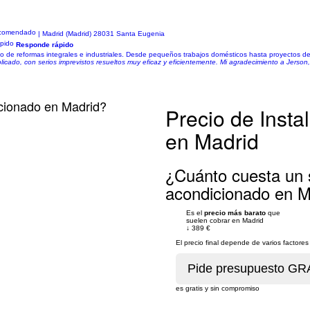
s
| Madrid (Madrid) 28031 Santa Eugenia
Responde rápido
ipo de reformas integrales e industriales. Desde pequeños trabajos domésticos hasta proyectos d
licado, con serios imprevistos resueltos muy eficaz y eficientemente. Mi agradecimiento a Jerson
icionado en Madrid?
Precio de Insta
en Madrid
¿Cuánto cuesta un s
acondicionado en M
Es el
precio más barato
que
suelen cobrar en Madrid
↓
389 €
El precio final depende de varios factor
es gratis y sin compromiso