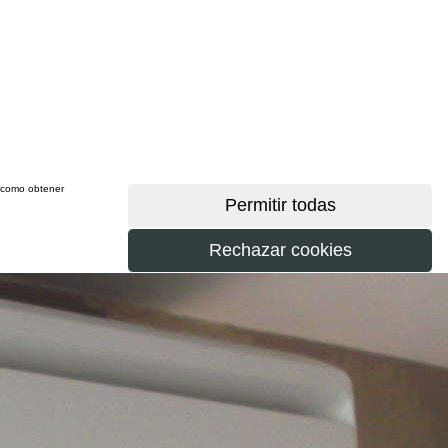
sí como obtener
más