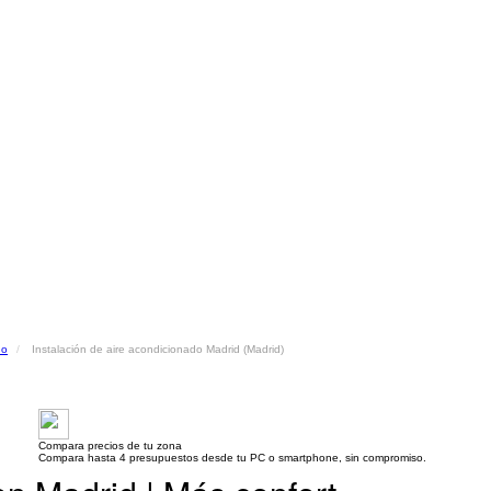
do
Instalación de aire acondicionado Madrid (Madrid)
Compara precios de tu zona
Compara hasta 4 presupuestos desde tu PC o smartphone, sin compromiso.