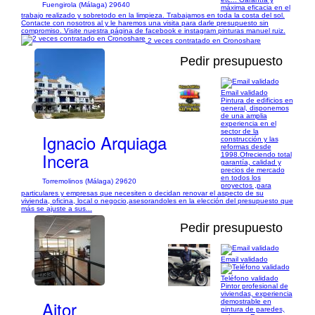
Fuengirola (Málaga) 29640
máxima eficacia en el
trabajo realizado y sobretodo en la limpieza. Trabajamos en toda la costa del sol.
Contacte con nosotros al y le haremos una visita para darle presupuesto sin
compromiso. Visite nuestra página de facebook e instagram pinturas manuel ruiz.
2 veces contratado en Cronoshare
Pedir presupuesto
Email validado
Pintura de edificios en
1/26
general, disponemos
de una amplia
experiencia en el
sector de la
Ignacio Arquiaga
construcción y las
reformas desde
Incera
1998.Ofreciendo total
garantía, calidad y
precios de mercado
en todos los
Torremolinos (Málaga) 29620
proyectos ,para
particulares y empresas que necesiten o decidan renovar el aspecto de su
vivienda, oficina, local o negocio,asesorandoles en la elección del presupuesto que
más se ajuste a sus...
Pedir presupuesto
Email validado
1/33
Teléfono validado
Pintor profesional de
viviendas, experiencia
Aitor
demostrable en
pintura de paredes,