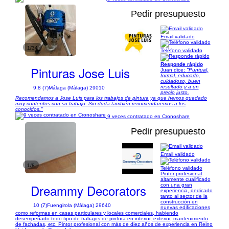
Pedir presupuesto
Email validado
1/34
Teléfono validado
Responde rápido
Pinturas Jose Luis
Juan dice:
"Puntual,
formal, educado,
cuidadoso, buen
resultado y a un
9,8 (7)
Málaga (Málaga) 29010
precio justo.
Recomendamos a Jose Luis para los trabajos de pintura ya que hemos quedado
muy contentos con su trabajo. Sin duda también recomendaremos a los
conocidos."
9 veces contratado en Cronoshare
Pedir presupuesto
Email validado
1/8
Teléfono validado
Pintor profesional
altamente cualificado
Dreammy Decorators
con una gran
experiencia, dedicado
tanto al sector de la
construcción en
10 (7)
Fuengirola (Málaga) 29640
nuevas edificaciones
como reformas en casas particulares y locales comerciales, habiendo
desempeñado todo tipo de trabajos de pintura en interior, exterior, mantenimiento
de fachadas, etc. Pintor profesional con más de diez años de experiencia en Reino