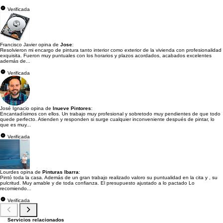
Verificada
Francisco Javier opina de
Jose
:
Resolvieron mi encargo de pintura tanto interior como exterior de la vivienda con profesionalidad
exquisita. Fueron muy puntuales con los horarios y plazos acordados, acabados excelentes
además de...
Verificada
José Ignacio opina de
Inueve Pintores
:
Encantadísimos con ellos. Un trabajo muy profesional y sobretodo muy pendientes de que todo
quede perfecto. Atienden y responden si surge cualquier inconveniente después de pintar, lo
que es muy...
Verificada
Lourdes opina de
Pinturas Ibarra
:
Pintó toda la casa. Además de un gran trabajo realizado valoro su puntualidad en la cita y , su
pulcritud. Muy amable y de toda confianza. El presupuesto ajustado a lo pactado Lo
recomiendo...
Verificada
Servicios relacionados