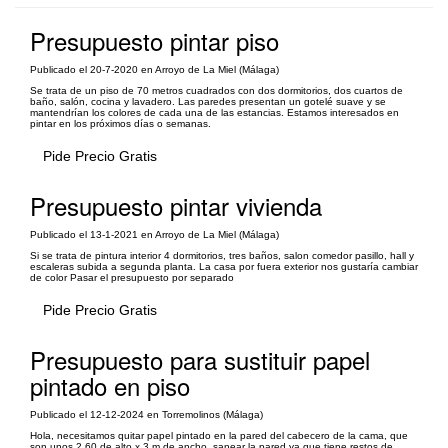
Presupuesto pintar piso
Publicado el 20-7-2020 en Arroyo de La Miel (Málaga)
Se trata de un piso de 70 metros cuadrados con dos dormitorios, dos cuartos de
baño, salón, cocina y lavadero. Las paredes presentan un gotelé suave y se
mantendrían los colores de cada una de las estancias. Estamos interesados en
pintar en los próximos días o semanas.
Pide Precio Gratis
Presupuesto pintar vivienda
Publicado el 13-1-2021 en Arroyo de La Miel (Málaga)
Si se trata de pintura interior 4 dormitorios, tres baños, salon comedor pasillo, hall y
escaleras subida a segunda planta. La casa por fuera exterior nos gustaría cambiar
de color Pasar el presupuesto por separado
Pide Precio Gratis
Presupuesto para sustituir papel
pintado en piso
Publicado el 12-12-2024 en Torremolinos (Málaga)
Hola, necesitamos quitar papel pintado en la pared del cabecero de la cama, que
son unos 2,60 de alto x 3 m de ancho, sanear la pared ya que tiene restos de