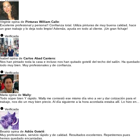
Virginie opina de
Pinturas William Calle
:
Excelente profesional y persona!! Confianza total. Utiliza pinturas de muy buena calidad, hace
un gran trabajo y lo deja todo limpio! Además, ayuda en todo al cliente. ¡Un gran fichaje!
Verificada
Isabel opina de
Carlos Abad Cantero
:
Nos han pintado toda la casa e incluso nos han quitado gotelé del techo del salón. Ha quedado
todo muy bien. Muy profesionales y de confianza.
Verificada
Maria opina de
Wally
:
Todo súper bien Y rápido. Wally me contestó ese mismo día vino a ver y dar cotización para el
trabajo, nos dio un muy bien precio. Al día siguiente a la hora acordada estaba allí. Lo hizo en...
Verificada
Beatriz opina de
Adiós Gotelé
:
Muy profesionales, servicio rápido y de calidad. Resultados excelentes. Repetiremos pues
hemos quedado encantadas.