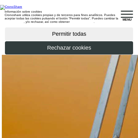
Información sobre cookies
Cronoshare utiliza cookies propias y de terceros para fines analíticos. Puedes
aceptar todas las cookies pulsando el botón “Permitir todas”. Puedes cambiar la
MENU
configuración
, y/o rechazar, así como obtener
más información
.