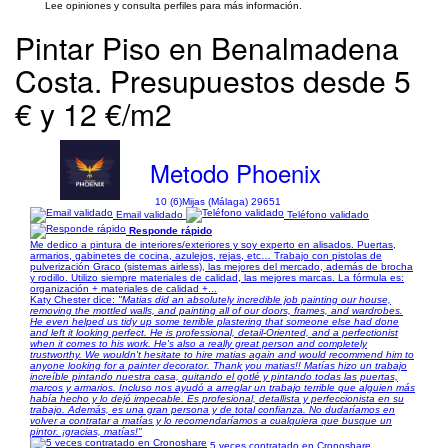
Lee opiniones y consulta perfiles para más información.
Pintar Piso en Benalmadena
Costa. Presupuestos desde 5
€ y 12 €/m2
Metodo Phoenix
10 (6)
Mijas (Málaga) 29651
Email validado
Teléfono validado
Responde rápido
Me dedico a pintura de interiores/exteriores y soy experto en alisados. Puertas,
armarios, gabinetes de cocina, azulejos, rejas, etc… Trabajo con pistolas de
pulverización Graco (sistemas airless), las mejores del mercado, además de brocha
y rodillo. Utilizo siempre materiales de calidad, las mejores marcas. La fórmula es:
organización + materiales de calidad +...
Katy Chester dice:
"Matias did an absolutely incredible job painting our house,
removing the mottled walls, and painting all of our doors, frames, and wardrobes.
He even helped us tidy up some terrible plastering that someone else had done
and left it looking perfect. He is professional, detail-Oriented, and a perfectionist
when it comes to his work. He's also a really great person and completely
trustworthy. We wouldn't hesitate to hire matias again and would recommend him to
anyone looking for a painter decorator. Thank you matias!! Matías hizo un trabajo
increíble pintando nuestra casa, quitando el gotlé y pintando todas las puertas,
marcos y armarios. Incluso nos ayudó a arreglar un trabajo terrible que alguien más
había hecho y lo dejó impecable. Es profesional, detallista y perfeccionista en su
trabajo. Además, es una gran persona y de total confianza. No dudaríamos en
volver a contratar a matías y lo recomendaríamos a cualquiera que busque un
pintor. ¡gracias, matías!"
5 veces contratado en Cronoshare