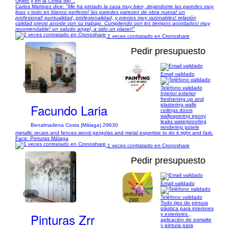
Unido y en la Costa del...
Carlos Martinez dice:
"Me ha pintado la casa muy bien, dejandome las paredes muy
lisas y todo en blanco perfecto! las paredes parecen de obra nueva! un
profesional! puntualidad, profesionalidad, y precios muy razonables! relación
calidad precio acorde con su trabajo. Cumpliendo con los tiempos acordados! muy
recomendable! un saludo angel, a sido un placer!"
2 veces contratado en Cronoshare
Pedir presupuesto
Email validado
1/23
Teléfono validado
Interior exterior
freshening up and
Facundo Laria
plastering walls
ceilings doors
wallpapering epoxy
leaks waterproofing
Benalmadena Costa (Málaga) 29630
rendering gotele
metallic recars and fences wood pergolas and metal expertise to do it right and fast.
Face: Pinturas Málaga
1 veces contratado en Cronoshare
Pedir presupuesto
Email validado
1/9
Teléfono validado
Todo tipo de pintura
plástica para interiores
Pinturas Zrr
y exteriores ,
aplicación de esmalte
y pintura para