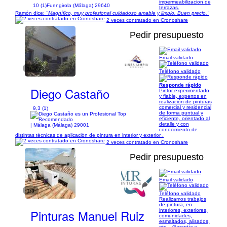
impermeabilizacion de
10 (1)
Fuengirola (Málaga) 29640
terrazas.
Ramón dice:
"Magnífico, muy profesional cuidadoso amable y limpio. Buen precio."
2 veces contratado en Cronoshare
Pedir presupuesto
Email validado
1/17
Teléfono validado
Responde rápido
Diego Castaño
Pintor experimentado
y fiable, expertos en
realización de pinturas
comercial y residencial
9,3 (1)
de forma puntual y
eficiente, orientado al
detalle y con
| Málaga (Málaga) 29001
conocimiento de
distintas técnicas de aplicación de pintura en interior y exterior .
2 veces contratado en Cronoshare
Pedir presupuesto
Email validado
1/3
Teléfono validado
Realizamos trabajos
de pintura, en
Pinturas Manuel Ruiz
interiores, exteriores,
comunidades,
esmaltados, alisados,
etc... Garantía y