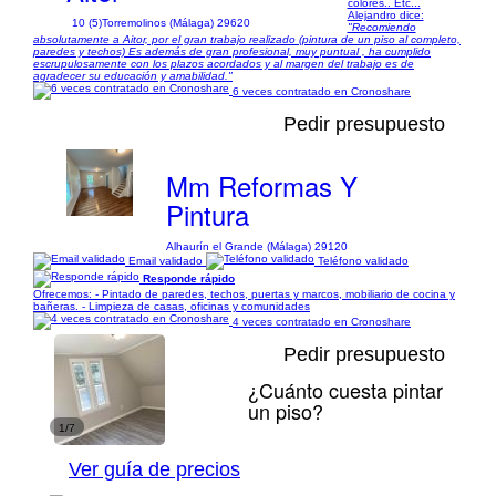
colores.. Etc...
Alejandro dice:
10 (5)
Torremolinos (Málaga) 29620
"Recomiendo
absolutamente a Aitor, por el gran trabajo realizado (pintura de un piso al completo,
paredes y techos) Es además de gran profesional, muy puntual , ha cumplido
escrupulosamente con los plazos acordados y al margen del trabajo es de
agradecer su educación y amabilidad."
6 veces contratado en Cronoshare
Pedir presupuesto
Mm Reformas Y
Pintura
Alhaurín el Grande (Málaga) 29120
Email validado
Teléfono validado
Responde rápido
Ofrecemos: - Pintado de paredes, techos, puertas y marcos, mobiliario de cocina y
bañeras. - Limpieza de casas, oficinas y comunidades
4 veces contratado en Cronoshare
Pedir presupuesto
¿Cuánto cuesta pintar
un piso?
1/7
Ver guía de precios