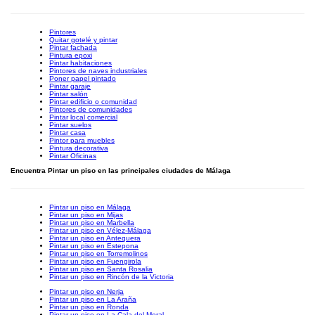
Pintores
Quitar gotelé y pintar
Pintar fachada
Pintura epoxi
Pintar habitaciones
Pintores de naves industriales
Poner papel pintado
Pintar garaje
Pintar salón
Pintar edificio o comunidad
Pintores de comunidades
Pintar local comercial
Pintar suelos
Pintar casa
Pintor para muebles
Pintura decorativa
Pintar Oficinas
Encuentra Pintar un piso en las principales ciudades de Málaga
Pintar un piso en Málaga
Pintar un piso en Mijas
Pintar un piso en Marbella
Pintar un piso en Vélez-Málaga
Pintar un piso en Antequera
Pintar un piso en Estepona
Pintar un piso en Torremolinos
Pintar un piso en Fuengirola
Pintar un piso en Santa Rosalia
Pintar un piso en Rincón de la Victoria
Pintar un piso en Nerja
Pintar un piso en La Araña
Pintar un piso en Ronda
Pintar un piso en La Cala del Moral