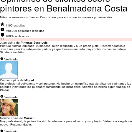
pintores en Benalmadena Costa
Miles de usuarios confían en Cronoshare para encontrar los mejores profesionales
4.8/5 estrellas
+60.000 opiniones recibidas
100% verificadas
JU
Juan opina de
Pinturas Jose Luis
:
Puntual, formal, educado, cuidadoso, buen resultado y a un precio justo. Recomendamos a
Jose Luis para los trabajos de pintura ya que hemos quedado muy contentos con su trabajo.
Sin duda también...
Verificada
Carmen opina de
Miguel
:
Un profesional polivalente y competente. Ha hecho un magnífico trabajo alisando y pintando las
paredes y pintando las puertas y cambiando los picaportes. Además ha hecho algún trabajo de
Pladur...
Verificada
Merche opina de
Marsel
:
Muy profesiional, la pintura ha sido la adecuada para el techo y muy limpio. Volvería a elegirle de
nuevo. Recomendable.
Verificada