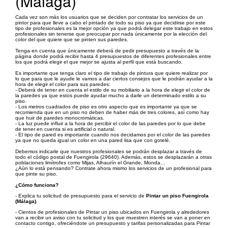
(Málaga)
Cada vez son más los usuarios que se deciden por contratar los servicios de un
pintor para que lleve a cabo el pintado de todo su piso ya que decidirse por este
tipo de profesionales es la mejor opción ya que podrá delegar este trabajo en estos
profesionales sin tenerse que preocupar por nada únicamente por la elección del
color del que quiere que se pinten sus paredes.
Tenga en cuenta que únicamente deberá de pedir presupuesto a través de la
página donde podrá recibir hasta 4 presupuestos de diferentes profesionales entre
los que podrá elegir el que mejor se ajusta al perfil que está buscando.
Es importante que tenga claro el tipo de trabajo de pintura que quiere realizar por
lo que para que le ayude le vamos a dar ciertos consejos que le podrán ayudar a la
hora de elegir el color para sus paredes:
- Deberá de tener en cuenta el estilo de su mobiliario a la hora de elegir el color de
la paredes ya que estos puede ayudar mucho a darle un determinado estilo a su
piso.
- Los metros cuadrados de piso es otro aspecto que es importante ya que se
recomienda que en un piso no deben de haber más de tres colores, así como hay
que huir de paredes monocromáticas.
- La luz puede influir a la hora de percibir el color de las paredes por lo que debe
de tener en cuenta si es artificial o natural.
- El tipo de pared es importante cuando nos decidamos por el color de las paredes
ya que no queda igual un color en una pared lisa que con gotelé.
Debemos indicarle que nuestros profesionales se podrán desplazar a través de
todo el código postal de Fuengirola (29640). Además, estos se desplazarán a otras
poblaciones limítrofes como Mijas, Alhaurín el Grande, Monda…
¿Aún lo está pensando? Contrate ahora mismo los servicios de un profesional para
que pinte su piso.
¿Cómo funciona?
- Explica tu solicitud de presupuesto para el servicio de
Pintar un piso Fuengirola
(Málaga)
.
- Cientos de profesionales de Pintar un piso ubicados en Fuengirola y alrededores
van a recibir un aviso con tu solicitud y los que muestren interés se van a poner en
contacto contigo, ofreciéndote un presupuesto y tarifas personalizadas para Pintar