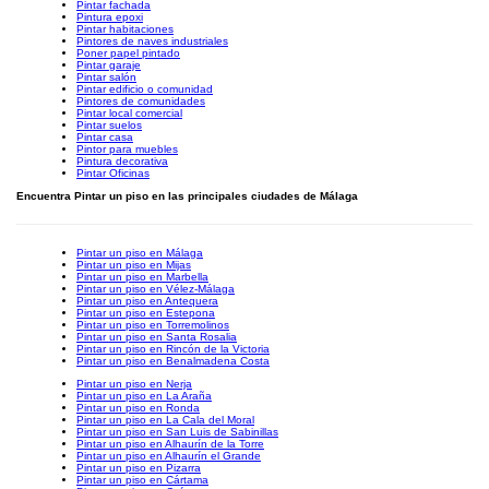
Pintar fachada
Pintura epoxi
Pintar habitaciones
Pintores de naves industriales
Poner papel pintado
Pintar garaje
Pintar salón
Pintar edificio o comunidad
Pintores de comunidades
Pintar local comercial
Pintar suelos
Pintar casa
Pintor para muebles
Pintura decorativa
Pintar Oficinas
Encuentra Pintar un piso en las principales ciudades de Málaga
Pintar un piso en Málaga
Pintar un piso en Mijas
Pintar un piso en Marbella
Pintar un piso en Vélez-Málaga
Pintar un piso en Antequera
Pintar un piso en Estepona
Pintar un piso en Torremolinos
Pintar un piso en Santa Rosalia
Pintar un piso en Rincón de la Victoria
Pintar un piso en Benalmadena Costa
Pintar un piso en Nerja
Pintar un piso en La Araña
Pintar un piso en Ronda
Pintar un piso en La Cala del Moral
Pintar un piso en San Luis de Sabinillas
Pintar un piso en Alhaurín de la Torre
Pintar un piso en Alhaurín el Grande
Pintar un piso en Pizarra
Pintar un piso en Cártama