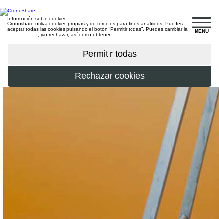
Información sobre cookies
Cronoshare utiliza cookies propias y de terceros para fines analíticos. Puedes
aceptar todas las cookies pulsando el botón “Permitir todas”. Puedes cambiar la
MENU
configuración
, y/o rechazar, así como obtener
más información
.