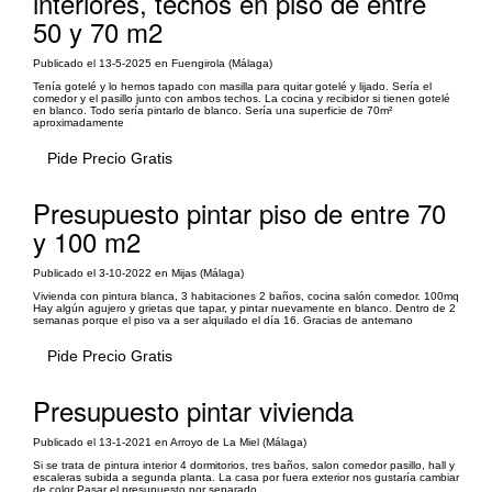
interiores, techos en piso de entre
50 y 70 m2
Publicado el 13-5-2025 en Fuengirola (Málaga)
Tenía gotelé y lo hemos tapado con masilla para quitar gotelé y lijado. Sería el
comedor y el pasillo junto con ambos techos. La cocina y recibidor si tienen gotelé
en blanco. Todo sería pintarlo de blanco. Sería una superficie de 70m²
aproximadamente
Pide Precio Gratis
Presupuesto pintar piso de entre 70
y 100 m2
Publicado el 3-10-2022 en Mijas (Málaga)
Vivienda con pintura blanca, 3 habitaciones 2 baños, cocina salón comedor. 100mq
Hay algún agujero y grietas que tapar, y pintar nuevamente en blanco. Dentro de 2
semanas porque el piso va a ser alquilado el día 16. Gracias de antemano
Pide Precio Gratis
Presupuesto pintar vivienda
Publicado el 13-1-2021 en Arroyo de La Miel (Málaga)
Si se trata de pintura interior 4 dormitorios, tres baños, salon comedor pasillo, hall y
escaleras subida a segunda planta. La casa por fuera exterior nos gustaría cambiar
de color Pasar el presupuesto por separado