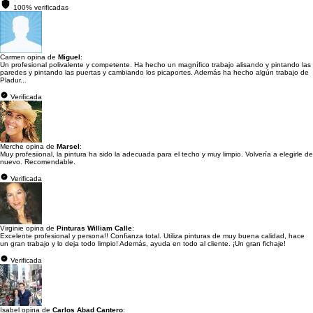
100% verificadas
Carmen opina de
Miguel
:
Un profesional polivalente y competente. Ha hecho un magnífico trabajo alisando y pintando las
paredes y pintando las puertas y cambiando los picaportes. Además ha hecho algún trabajo de
Pladur...
Verificada
Merche opina de
Marsel
:
Muy profesiional, la pintura ha sido la adecuada para el techo y muy limpio. Volvería a elegirle de
nuevo. Recomendable.
Verificada
Virginie opina de
Pinturas William Calle
:
Excelente profesional y persona!! Confianza total. Utiliza pinturas de muy buena calidad, hace
un gran trabajo y lo deja todo limpio! Además, ayuda en todo al cliente. ¡Un gran fichaje!
Verificada
Isabel opina de
Carlos Abad Cantero
: