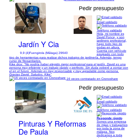
Pedir presupuesto
Email validado
1/34
Teléfono validado
Hola, mi nombre es
David Ponce, y son
Jardín Y Cia
jardinero profesional,
hago todo tipo de
podas en altura.
Cuenta con vehículo
9,9 (4)
Fuengirola (Málaga) 29640
equipado con todo
tipo de herramientas para realizar dichos trabajos de jardinería. Además, tengo
curso de fitosanitarios.
Kike dice:
"No podría haber elegido mejor profesional para el jardín. David es una
persona muy eficiente y un trabajo rápido y perfecto. Sin duda volveré a contar con
el en el futuro. Además es muy responsable y muy agradable como persona.
Gracias David. Saludos. Kike"
16 veces contratado en Cronoshare
Pedir presupuesto
Email validado
1/6
Teléfono validado
Responde rápido
Pinturas Y Reformas
Somos una empresa
de mijas y trabajamos
De Paula
por toda la zona de
málaga. Nos
dedicamos a toda