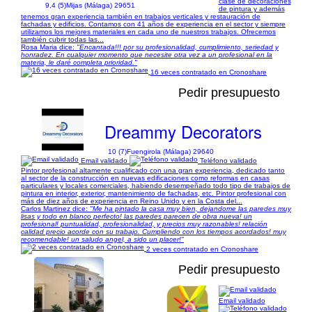
clase de decoraciones
9,4 (5)
Mijas (Málaga) 29651
de pintura y además
tenemos gran experiencia también en trabajos verticales y restauración de
fachadas y edificios. Contamos con 41 años de experiencia en el sector y siempre
utilizamos los mejores materiales en cada uno de nuestros trabajos. Ofrecemos
también cubrir todas las...
Rosa Maria dice:
"Encantada!!! por su profesionalidad, cumplimiento, seriedad y
honradez. En cualquier momento que necesite otra vez a un profesional en la
materia, le daré completa prioridad."
16 veces contratado en Cronoshare
Pedir presupuesto
Dreammy Decorators
10 (7)
Fuengirola (Málaga) 29640
Email validado
Teléfono validado
Pintor profesional altamente cualificado con una gran experiencia, dedicado tanto
al sector de la construcción en nuevas edificaciones como reformas en casas
particulares y locales comerciales, habiendo desempeñado todo tipo de trabajos de
pintura en interior, exterior, mantenimiento de fachadas, etc. Pintor profesional con
más de diez años de experiencia en Reino Unido y en la Costa del...
Carlos Martinez dice:
"Me ha pintado la casa muy bien, dejandome las paredes muy
lisas y todo en blanco perfecto! las paredes parecen de obra nueva! un
profesional! puntualidad, profesionalidad, y precios muy razonables! relación
calidad precio acorde con su trabajo. Cumpliendo con los tiempos acordados! muy
recomendable! un saludo angel, a sido un placer!"
2 veces contratado en Cronoshare
Pedir presupuesto
Email validado