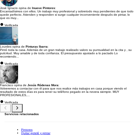
José Ignacio opina de
Inueve Pintores
:
Encantadísimos con ellos. Un trabajo muy profesional y sobretodo muy pendientes de que todo
quede perfecto. Atienden y responden si surge cualquier inconveniente después de pintar, lo
que es muy...
Verificada
Lourdes opina de
Pinturas Ibarra
:
Pintó toda la casa. Además de un gran trabajo realizado valoro su puntualidad en la cita y , su
pulcritud. Muy amable y de toda confianza. El presupuesto ajustado a lo pactado Lo
recomiendo...
Verificada
Francisco opina de
Jesús Ródenas Mora
:
Volveremos a contactar con él para que nos realice más trabajos en casa porque viendo el
resultado de estos días es para tener su teléfono pegado en la nevera siempre. MUY
PROFESIONALES,...
Verificada
Servicios relacionados
Pintores
Quitar gotelé y pintar