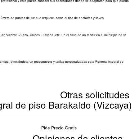
car al profesional y éste pueda conocer sus necesidades donde se adaptarán para que pueda
 número de puntos de luz que requiere, como el tipo de enchufes y llaves.
an Vicente, Zuazo, Cruces, Lutxana, etc. En el caso de no residir en el municipio no se
contigo, ofreciéndote un presupuesto y tarifas personalizadas para Reforma integral de
Otras solicitudes
ral de piso Barakaldo (Vizcaya)
Pide Precio Gratis
Opiniones de clientes