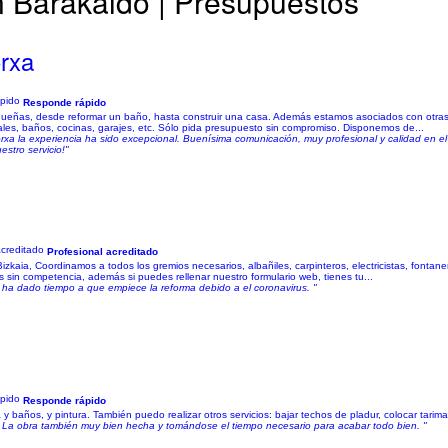
n Barakaldo | Presupuestos
rxa
Responde rápido
ueñas, desde reformar un baño, hasta construir una casa. Además estamos asociados con otras
ales, baños, cocinas, garajes, etc. Sólo pida presupuesto sin compromiso. Disponemos de...
a la experiencia ha sido excepcional. Buenísima comunicación, muy profesional y calidad en el t
stro servicio!"
Profesional acreditado
kaia, Coordinamos a todos los gremios necesarios, albañiles, carpinteros, electricistas, fontan
 sin competencia, además si puedes rellenar nuestro formulario web, tienes tu...
ha dado tiempo a que empiece la reforma debido a el coronavirus. "
Responde rápido
 baños, y pintura. También puedo realizar otros servicios: bajar techos de pladur, colocar tarima f
o. La obra también muy bien hecha y tomándose el tiempo necesario para acabar todo bien. "