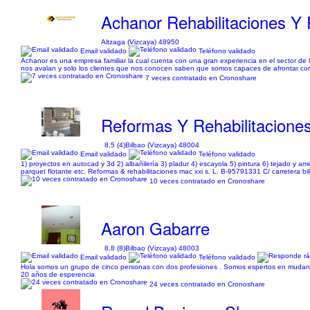
Achanor Rehabilitaciones Y
Altzaga (Vizcaya) 48950
Email validado
Teléfono validado
Achanor es una empresa familiar la cual cuenta con una gran experiencia en el sector de 
nos avalan y solo los clientes que nos conocen saben que somos capaces de afrontar con fa
7 veces contratado en Cronoshare
Reformas Y Rehabilitacione
8,5 (4)
Bilbao (Vizcaya) 48004
Email validado
Teléfono validado
1) proyectos en autocad y 3d 2) albañilería 3) pladur 4) escayola 5) pintura 6) tejado y ar
parquet flotante etc. Reformas & rehabilitaciones mac xxi s. L. B-95791331 C/ carretera b
10 veces contratado en Cronoshare
Aaron Gabarre
8,8 (8)
Bilbao (Vizcaya) 48003
Email validado
Teléfono validado
Hola somos un grupo de cinco personas con dos profesiones . Somos espertos en mudanz
20 años de esperencia
24 veces contratado en Cronoshare