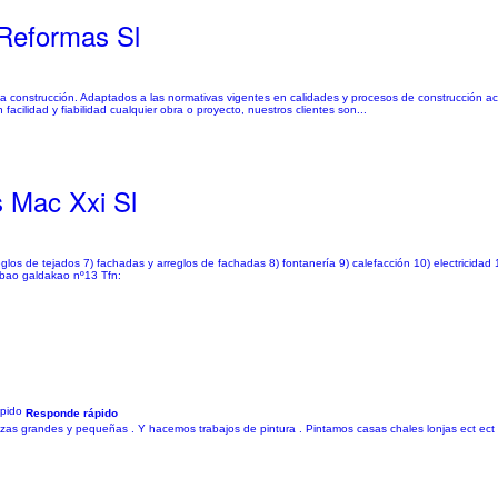
 Reformas Sl
la construcción. Adaptados a las normativas vigentes en calidades y procesos de construcción ac
cilidad y fiabilidad cualquier obra o proyecto, nuestros clientes son...
s Mac Xxi Sl
reglos de tejados 7) fachadas y arreglos de fachadas 8) fontanería 9) calefacción 10) electricidad 
ilbao galdakao nº13 Tfn:
Responde rápido
as grandes y pequeñas . Y hacemos trabajos de pintura . Pintamos casas chales lonjas ect ec