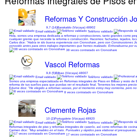
Reformas Integrales de Pisos e
Reformas Y Construcción Jo
9,7 (14)
Barakaldo (Vizcaya) 48902
Email validado
Teléfono validado
Hola, somos una empresa dedicada a reformas y construcciones, tanto grandes como peq
cualquier gremio que necesite la reforma o construcción. Hacemos: fachadas, tejados, loc
Carlos dice:
"Había te ido buena experiencia con Cronoshare, pero con Construcciones Jorx
conocido antes para otros trabajos importantes que hemos realizado. Enhorabuena por vue
38 veces contratado en Cronoshare
Vascol Reformas
9,8 (5)
Bilbao (Vizcaya) 48007
Email validado
Teléfono validado
Somos una empresa especializada en Reformas integrales de Pisos en Bilbao y resto de Biz
reforma de tus sueños para que puedas ver el resultado final. Tenemos los mejores precios
Edurne dice:
"He elegido a reformas vascas, por el momento estoy muy contenta, pero no 
8 veces contratado en Cronoshare
Clemente Rojas
10 (2)
Portugalete (Vizcaya) 48920
Email validado
Teléfono validado
Reformas integrales de piso y reformas integrales de caserío, así como reformas de cocina y
Carmen dice:
"Muy amables en el trato. Puntuales y rápidos para elaborar el presupuest
17 veces contratado en Cronoshare