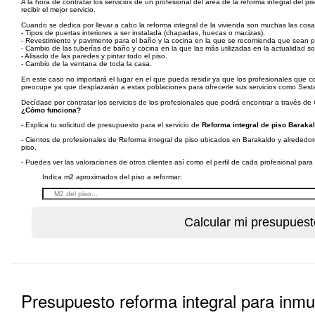
A la hora de contratar los servicios de un profesional del área de la reforma integral de
recibir el mejor servicio.
Cuando se dedica por llevar a cabo la reforma integral de la vivienda son muchas las cos
- Tipos de puertas interiores a ser instalada (chapadas, huecas o macizas).
- Revestimiento y pavimento para el baño y la cocina en la que se recomienda que sean por
- Cambio de las tuberías de baño y cocina en la que las más utilizadas en la actualidad s
- Alisado de las paredes y pintar todo el piso.
- Cambio de la ventana de toda la casa.
En este caso no importará el lugar en el que pueda residir ya que los profesionales que 
preocupe ya que desplazarán a estas poblaciones para ofrecerle sus servicios como Sest
Decídase por contratar los servicios de los profesionales que podrá encontrar a través de
¿Cómo funciona?
- Explica tu solicitud de presupuesto para el servicio de
Reforma integral de piso Barakal
- Cientos de profesionales de Reforma integral de piso ubicados en Barakaldo y alrededore
piso.
- Puedes ver las valoraciones de otros clientes así como el perfil de cada profesional par
Indica m2 aproximados del piso a reformar:
Presupuesto reforma integral para inm