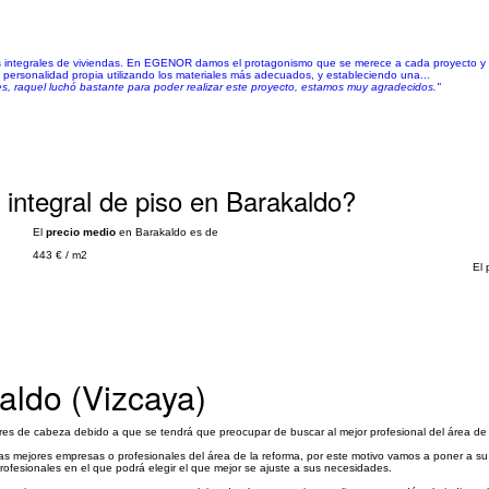
s integrales de viviendas. En EGENOR damos el protagonismo que se merece a cada proyecto y
 personalidad propia utilizando los materiales más adecuados, y estableciendo una...
, raquel luchó bastante para poder realizar este proyecto, estamos muy agradecidos."
integral de piso en Barakaldo?
El
precio medio
en Barakaldo es de
443 €
/
m2
El 
aldo (Vizcaya)
 de cabeza debido a que se tendrá que preocupar de buscar al mejor profesional del área de la
s mejores empresas o profesionales del área de la reforma, por este motivo vamos a poner a su
ofesionales en el que podrá elegir el que mejor se ajuste a sus necesidades.