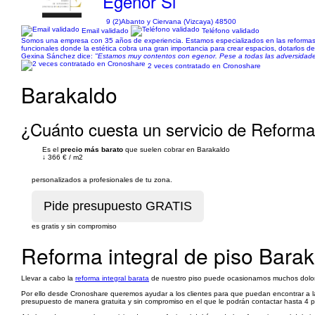
Egenor Sl
9 (2)
Abanto y Ciervana (Vizcaya) 48500
Email validado
Teléfono validado
Somos una empresa con 35 años de experiencia. Estamos especializados en las reforma
funcionales donde la estética cobra una gran importancia para crear espacios, dotarlos de
Gexina Sánchez dice:
"Estamos muy contentos con egenor. Pese a todas las adversidades
2 veces contratado en Cronoshare
Barakaldo
¿Cuánto cuesta un servicio de Reforma 
Es el
precio más barato
que suelen cobrar en Barakaldo
↓
366 €
/
m2
personalizados a profesionales de tu zona.
es gratis y sin compromiso
Reforma integral de piso Barak
Llevar a cabo la
reforma integral barata
de nuestro piso puede ocasionarnos muchos dolores
Por ello desde Cronoshare queremos ayudar a los clientes para que puedan encontrar a la
presupuesto de manera gratuita y sin compromiso en el que le podrán contactar hasta 4 pr