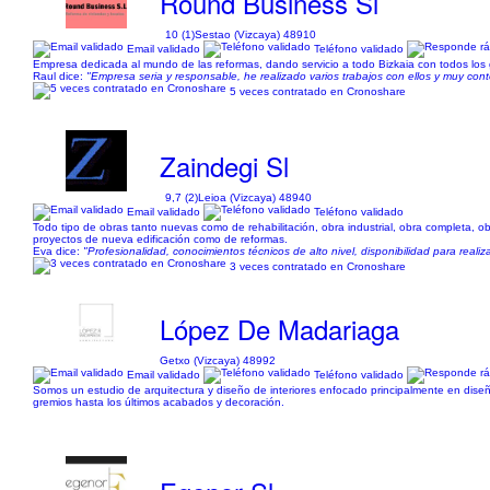
Round Business Sl
10 (1)
Sestao (Vizcaya) 48910
Email validado
Teléfono validado
Empresa dedicada al mundo de las reformas, dando servicio a todo Bizkaia con todos los g
Raul dice:
"Empresa seria y responsable, he realizado varios trabajos con ellos y muy conte
5 veces contratado en Cronoshare
Zaindegi Sl
9,7 (2)
Leioa (Vizcaya) 48940
Email validado
Teléfono validado
Todo tipo de obras tanto nuevas como de rehabilitación, obra industrial, obra completa, ob
proyectos de nueva edificación como de reformas.
Eva dice:
"Profesionalidad, conocimientos técnicos de alto nivel, disponibilidad para rea
3 veces contratado en Cronoshare
López De Madariaga
Getxo (Vizcaya) 48992
Email validado
Teléfono validado
Somos un estudio de arquitectura y diseño de interiores enfocado principalmente en diseñ
gremios hasta los últimos acabados y decoración.