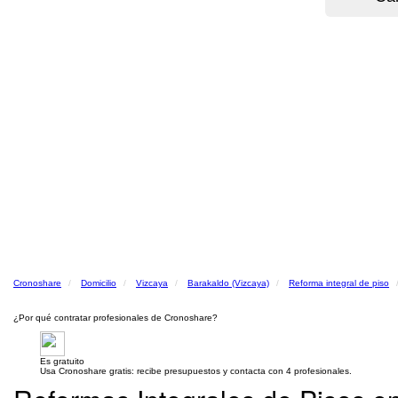
Cronoshare
Domicilio
Vizcaya
Barakaldo (Vizcaya)
Reforma integral de piso
¿Por qué contratar profesionales de Cronoshare?
Es gratuito
Usa Cronoshare gratis: recibe presupuestos y contacta con 4 profesionales.