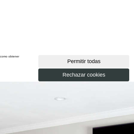
sí como obtener
más