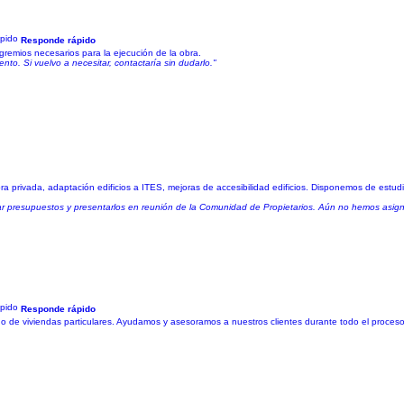
Responde rápido
remios necesarios para la ejecución de la obra.
nto. Si vuelvo a necesitar, contactaría sin dudarlo."
ra privada, adaptación edificios a ITES, mejoras de accesibilidad edificios. Disponemos de estudi
lizar presupuestos y presentarlos en reunión de la Comunidad de Propietarios. Aún no hemos asign
Responde rápido
o de viviendas particulares. Ayudamos y asesoramos a nuestros clientes durante todo el proceso;