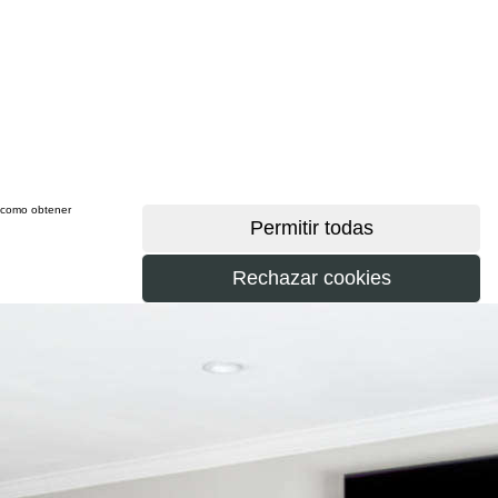
sí como obtener
más