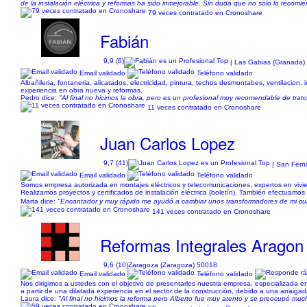
de la instalación eléctrica y reformas ha sido inmejorable. Sin duda que no solo lo recom
79 veces contratado en Cronoshare
Fabián
9,9 (6)
| Las Gabias (Granada)
Email validado
Teléfono validado
Albañileria, fontaneria, alicatados, electricidad, pintura, techos desmontabes, ventilacion
experiencia en obra nueva y reformas.
Pedro dice:
"Al final no hicimos la obra, pero es un profesional muy recomendable de trat
11 veces contratado en Cronoshare
Juan Carlos Lopez
9,7 (41)
| San Fern
Email validado
Teléfono validado
Somos empresa autorizada en montajes eléctricos y telecomunicaciones, expertos en vivien
Realizamos proyectos y certificados de instalación eléctrica (boletín). También efectuamos u
Marta dice:
"Encantador y muy rápido me ayudó a cambiar unos transformadores de mi cuar
141 veces contratado en Cronoshare
Reformas Integrales Aragon
9,6 (10)
Zaragoza (Zaragoza) 50018
Email validado
Teléfono validado
Nos dirigimos a ustedes con el objetivo de presentarles nuestra empresa, especializada en 
a partir de una dilatada experiencia en el sector de la construcción, debido a una arraigada 
Laura dice:
"Al final no hicimos la reforma pero Alberto fue muy atento y se preocupó mu