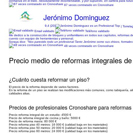
confianza en el trato. Absolutamente recomendable, y por supuesto, en cartera para futur
87 veces contratado en Cronoshare
Jerónimo Dominguez
9,4 (20)
| Torrel
Email validado
Teléfono validado
Me dedico a la construcción de bloques y unifamiliares en todos sus capítulos, reformas de 
cuento con equipo de herramientas y personal.
Soraya dice:
"Nos parecido todo un profesional Tanto Jerónimo como sus chicos, formales 
48 veces contratado en Cronoshare
Precio medio de reformas integrales de
¿Cuánto cuesta reformar un piso?
El precio de la reforma depende de varios factores.
En la reforma de un piso se realizan las modificaciones más comunes, como tabiquería, ali
calidades altas.
Precios de profesionales Cronoshare para reformas
Precio reforma integral de un estudio: 4500 €
Precio de reforma integral de cocina y baño: 5000 €
Precio de reforma masía: 80 000 €
Precio reforma piso 40 metros: 16 000 € (calidad baja en los materiales)
Precio reforma piso 50 metros: 20 000 € (calidad baja en los materiales)
Precio reforma piso 60 metros: 24 000 € (calidad baja en los materiales)