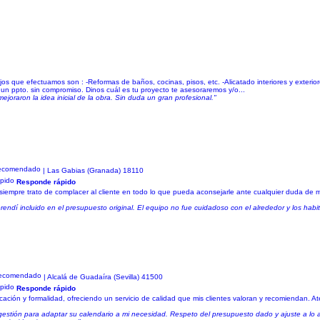
 que efectuamos son : -Reformas de baños, cocinas, pisos, etc. -Alicatado interiores y exteriores
 un ppto. sin compromiso. Dinos cuál es tu proyecto te asesoraremos y/o...
ejoraron la idea inicial de la obra. Sin duda un gran profesional."
| Las Gabias (Granada) 18110
Responde rápido
empre trato de complacer al cliente en todo lo que pueda aconsejarle ante cualquier duda de ma
endí incluido en el presupuesto original. El equipo no fue cuidadoso con el alrededor y los habi
| Alcalá de Guadaíra (Sevilla) 41500
Responde rápido
ción y formalidad, ofreciendo un servicio de calidad que mis clientes valoran y recomiendan. A
e gestión para adaptar su calendario a mi necesidad. Respeto del presupuesto dado y ajuste a lo