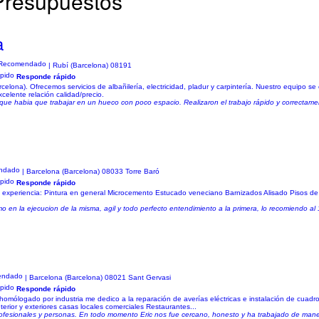
 Presupuestos
a
| Rubí (Barcelona) 08191
Responde rápido
ona). Ofrecemos servicios de albañilería, electricidad, pladur y carpintería. Nuestro equipo se c
xcelente relación calidad/precio.
ya que habia que trabajar en un hueco con poco espacio. Realizaron el trabajo rápido y correctamen
| Barcelona (Barcelona) 08033 Torre Baró
Responde rápido
de experiencia: Pintura en general Microcemento Estucado veneciano Barnizados Alisado Pisos de
 en la ejecucion de la misma, agil y todo perfecto entendimiento a la primera, lo recomiendo al
| Barcelona (Barcelona) 08021 Sant Gervasi
Responde rápido
l homólogado por industria me dedico a la reparación de averías eléctricas e instalación de cuadro
interior y exteriores casas locales comerciales Restaurantes...
profesionales y personas. En todo momento Eric nos fue cercano, honesto y ha trabajado de mane