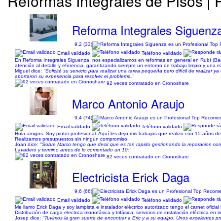
Reformas Integrales de Pisos |
Reforma Integrales Siguenz
9,2 (33)
Email validado
Teléfono validado
En Reforma Integrales Siguenza, nos especializamos en reformas en general en Rubí (Barcel
atención al detalle y eficiencia, garantizando siempre un entorno de trabajo limpio y una e
Miguel dice:
"Solicité su servicio para realizar una tarea pequeña pero difícil de realizar 
aportaron su experiencia para resolver el problema."
92 veces contratado en Cronoshare
Marco Antonio Araujo
9,4 (74)
Email validado
Teléfono validado
Hola amigos. Soy pintor profesional. Aquí les dejo mis trabajos que realizo con 15 años 
Realizamos presupuestos sin ningún compromiso.
Joan dice:
"Sobre Marco tengo que decir que es tan rapido gestionando la reparacion como
Lavadero y termino antes de lo comentado un 10:"
82 veces contratado en Cronoshare
Electricista Erick Daga
9,6 (66)
Email validado
Teléfono validado
Me llamo Erick Daga y soy lampista e instalador eléctrico autorizado tengo el carnet oficia
Distribución de carga electrica monofásica y trifásica, servicios de instalación eléctrica en 
Josep dice:
"Tuvimos la gran suerte de encontrar a Eric y a su equipo. Unos excelentes 