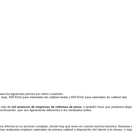
se los siguientes precios por metro cuadrado.
 baja, 500 €/m2 para materiales de calidad media y 600 €/m2 para materiales de calidad alta.
s más de
mil anuncios de empresas de reformas de pisos
, y también hace que podamos dispone
tinuación, que son ligeramente diferentes a los mostrados arriba.
una reforma es un proceso complejo, donde hay que tener en cuenta muchos factores. Nuestras 
rmas realizadas emplean materiales de primera calidad a disposición del cliente si lo desea, o ma