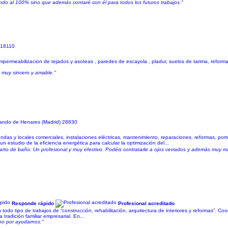
iendo al 100% sino que además contaré con él para todos los futuros trabajos."
 18110
, impermeabilizacion de tejados y asoteas , paredes de escayola , pladur, suelos de tarima, reform
o muy sincero y amable."
ando de Henares (Madrid) 28830
das y locales comerciales, instalaciones eléctricas, mantenimiento, reparaciones, reformas, por
n estudio de la eficiencia energética para calcular la optimización del...
to de baño. Un profesional y muy efectivo. Podéis contratarle a ojos cerrados y además muy maj
Responde rápido
Profesional acreditado
todo tipo de trabajos de “construcción, rehabilitación, arquitectura de interiores y reformas”. Co
tradición familiar empresarial. En...
cho por ayudarnos."