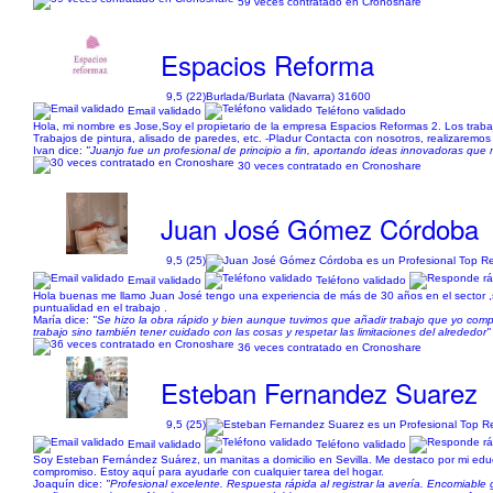
59 veces contratado en Cronoshare
Espacios Reforma
9,5 (22)
Burlada/Burlata (Navarra) 31600
Email validado
Teléfono validado
Hola, mi nombre es Jose,Soy el propietario de la empresa Espacios Reformas 2. Los trabajos
Trabajos de pintura, alisado de paredes, etc. -Pladur Contacta con nosotros, realizaremos
Ivan dice:
"Juanjo fue un profesional de principio a fin, aportando ideas innovadoras que m
30 veces contratado en Cronoshare
Juan José Gómez Córdoba
9,5 (25)
Email validado
Teléfono validado
Hola buenas me llamo Juan José tengo una experiencia de más de 30 años en el sector ,si
puntualidad en el trabajo .
María dice:
"Se hizo la obra rápido y bien aunque tuvimos que añadir trabajo que yo compr
trabajo sino también tener cuidado con las cosas y respetar las limitaciones del alrededor"
36 veces contratado en Cronoshare
Esteban Fernandez Suarez
9,5 (25)
Email validado
Teléfono validado
Soy Esteban Fernández Suárez, un manitas a domicilio en Sevilla. Me destaco por mi educa
compromiso. Estoy aquí para ayudarle con cualquier tarea del hogar.
Joaquín dice:
"Profesional excelente. Respuesta rápida al registrar la avería. Encomiabl