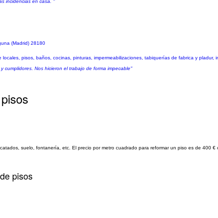
as incidencias en casa. "
aguna (Madrid) 28180
locales, pisos, baños, cocinas, pinturas, impermeabilizaciones, tabiquerías de fabrica y pladur, i
y cumplidores. Nos hicieron el trabajo de forma impecable"
 pisos
catados, suelo, fontanería, etc. El precio por metro cuadrado para reformar un piso es de 400 €
 de pisos