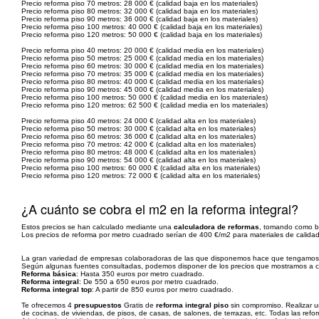
Precio reforma piso 70 metros: 28 000 € (calidad baja en los materiales)
Precio reforma piso 80 metros: 32 000 € (calidad baja en los materiales)
Precio reforma piso 90 metros: 36 000 € (calidad baja en los materiales)
Precio reforma piso 100 metros: 40 000 € (calidad baja en los materiales)
Precio reforma piso 120 metros: 50 000 € (calidad baja en los materiales)
Precio reforma piso 40 metros: 20 000 € (calidad media en los materiales)
Precio reforma piso 50 metros: 25 000 € (calidad media en los materiales)
Precio reforma piso 60 metros: 30 000 € (calidad media en los materiales)
Precio reforma piso 70 metros: 35 000 € (calidad media en los materiales)
Precio reforma piso 80 metros: 40 000 € (calidad media en los materiales)
Precio reforma piso 90 metros: 45 000 € (calidad media en los materiales)
Precio reforma piso 100 metros: 50 000 € (calidad media en los materiales)
Precio reforma piso 120 metros: 62 500 € (calidad media en los materiales)
Precio reforma piso 40 metros: 24 000 € (calidad alta en los materiales)
Precio reforma piso 50 metros: 30 000 € (calidad alta en los materiales)
Precio reforma piso 60 metros: 36 000 € (calidad alta en los materiales)
Precio reforma piso 70 metros: 42 000 € (calidad alta en los materiales)
Precio reforma piso 80 metros: 48 000 € (calidad alta en los materiales)
Precio reforma piso 90 metros: 54 000 € (calidad alta en los materiales)
Precio reforma piso 100 metros: 60 000 € (calidad alta en los materiales)
Precio reforma piso 120 metros: 72 000 € (calidad alta en los materiales)
¿A cuánto se cobra el m2 en la reforma integral?
Estos precios se han calculado mediante una
calculadora de reformas
, tomando como ba
Los precios de reforma por metro cuadrado serían de 400 €/m2 para materiales de calidad
La gran variedad de empresas colaboradoras de las que disponemos hace que tengamo
Según algunas fuentes consultadas, podemos disponer de los precios que mostramos a con
Reforma básica
: Hasta 350 euros por metro cuadrado.
Reforma integral
: De 550 a 650 euros por metro cuadrado.
Reforma integral top
: A partir de 850 euros por metro cuadrado.
Te ofrecemos 4
presupuestos
Gratis de
reforma integral piso
sin compromiso. Realizar 
de cocinas, de viviendas, de pisos, de casas, de salones, de terrazas, etc. Todas las refo