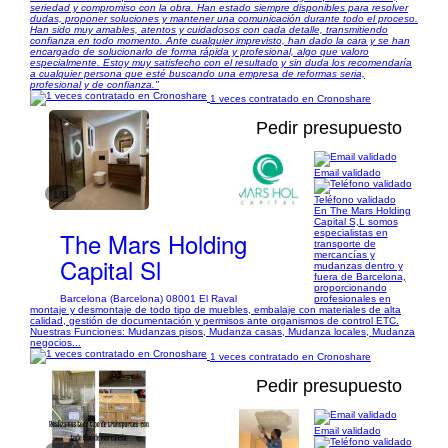
seriedad y compromiso con la obra. Han estado siempre disponibles para resolver
dudas, proponer soluciones y mantener una comunicación durante todo el proceso.
Han sido muy amables, atentos y cuidadosos con cada detalle, transmitiendo
confianza en todo momento. Ante cualquier imprevisto, han dado la cara y se han
encargado de solucionarlo de forma rápida y profesional, algo que valoro
especialmente. Estoy muy satisfecho con el resultado y sin duda los recomendaría
a cualquier persona que esté buscando una empresa de reformas seria,
profesional y de confianza."
1 veces contratado en Cronoshare
Pedir presupuesto
Email validado
1/8
Teléfono validado
En The Mars Holding
Capital S,L somos
The Mars Holding
especialistas en
transporte de
mercancías y
Capital Sl
mudanzas dentro y
fuera de Barcelona,
proporcionando
Barcelona (Barcelona) 08001 El Raval
profesionales en
montaje y desmontaje de todo tipo de muebles, embalaje con materiales de alta
calidad, gestión de documentación y permisos ante organismos de control ETC.
Nuestras Funciones: Mudanzas pisos, Mudanza casas, Mudanza locales, Mudanza
negocios...
1 veces contratado en Cronoshare
Pedir presupuesto
Email validado