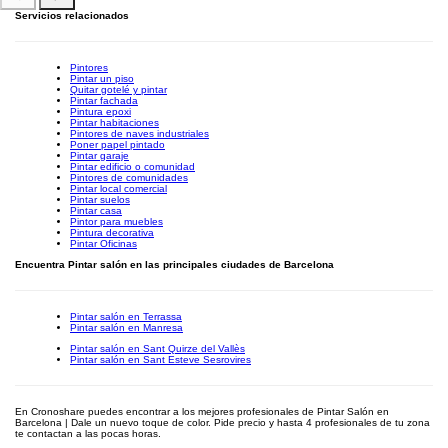
Servicios relacionados
Pintores
Pintar un piso
Quitar gotelé y pintar
Pintar fachada
Pintura epoxi
Pintar habitaciones
Pintores de naves industriales
Poner papel pintado
Pintar garaje
Pintar edificio o comunidad
Pintores de comunidades
Pintar local comercial
Pintar suelos
Pintar casa
Pintor para muebles
Pintura decorativa
Pintar Oficinas
Encuentra Pintar salón en las principales ciudades de Barcelona
Pintar salón en Terrassa
Pintar salón en Manresa
Pintar salón en Sant Quirze del Vallès
Pintar salón en Sant Esteve Sesrovires
En Cronoshare puedes encontrar a los mejores profesionales de Pintar Salón en
Barcelona | Dale un nuevo toque de color. Pide precio y hasta 4 profesionales de tu zona
te contactan a las pocas horas.