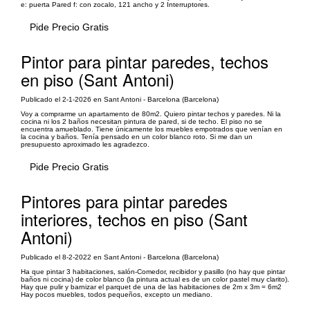
e: puerta Pared f: con zocalo, 121 ancho y 2 Interruptores.
Pide Precio Gratis
Pintor para pintar paredes, techos
en piso (Sant Antoni)
Publicado el 2-1-2026 en Sant Antoni - Barcelona (Barcelona)
Voy a comprarme un apartamento de 80m2. Quiero pintar techos y paredes. Ni la
cocina ni los 2 baños necesitan pintura de pared, si de techo. El piso no se
encuentra amueblado. Tiene únicamente los muebles empotrados que venían en
la cocina y baños. Tenía pensado en un color blanco roto. Si me dan un
presupuesto aproximado les agradezco.
Pide Precio Gratis
Pintores para pintar paredes
interiores, techos en piso (Sant
Antoni)
Publicado el 8-2-2022 en Sant Antoni - Barcelona (Barcelona)
Ha que pintar 3 habitaciones, salón-Comedor, recibidor y pasillo (no hay que pintar
baños ni cocina) de color blanco (la pintura actual es de un color pastel muy clarito).
Hay que pulir y barnizar el parquet de una de las habitaciones de 2m x 3m = 6m2
Hay pocos muebles, todos pequeños, excepto un mediano.