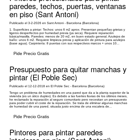
paredes, techos, puertas, ventanas
en piso (Sant Antoni)
Publicado el 3-2-2026 en Sant Antoni - Barcelona (Barcelona)
1. Superficies a pintar: Techos: unos 6 m2 aprox. Presentan pequeñas grietas y
ligeros desperfectos por humedad previa (ya seca). Requiere reparación
básica/masilla. Paredes: menos de 20 m2, en buen estado general. Azulejos de
baño: unos 6 m2. Requiere limpieza previa y aplicación de pintura para azulejos
(base agua). Carpintería: 8 puertas con sus respectivos marcos + unos 10...
Pide Precio Gratis
Presupuesto para quitar manchas y
pintar (El Poble Sec)
Publicado el 12-12-2018 en El Poble Sec - Barcelona (Barcelona)
Tengo un problema de humedades en una pared que da a la planta superior de la
vivienda (es un ático duplex). Es debido a las fuertes lluvias de los últimos meses,
he reclamado la reparación al seguro comunitario pero necesitan un presupuesto
para poder cubrir el coste de la reparación. Se trata de eliminar algunas manchas
de humedad de una pared, situada justo encima de una escalera de...
Pide Precio Gratis
Pintores para pintar paredes