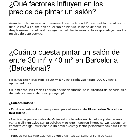
¿Qué factores influyen en los
precios de pintar un salón?
Además de los metros cuadrados de la estancia, también es posible que el hecho
de que esté o no amueblado, el tipo de pintura, la mano de obra, el
desplazamiento o el nivel de urgencia del cliente sean factores que influyan en los
precios de este servicio.
¿Cuánto cuesta pintar un salón de
entre 30 m² y 40 m² en Barcelona
(Barcelona)?
Pintar un salón que mide de 30 m² a 40 m² podría valer entre 300 € y 500 €,
aproximadamente.
Sin embargo, los precios podrían oscilar en función de la dificultad del servicio, tipo
de pintura o mano de obra, por ejemplo.
¿Cómo funciona?
- Explica tu solicitud de presupuesto para el servicio de
Pintar salón Barcelona
(Barcelona)
.
- Cientos de profesionales de Pintar salón ubicados en Barcelona y alrededores
van a recibir un aviso con tu solicitud y los que muestren interés se van a poner en
contacto contigo, ofreciéndote un presupuesto y tarifas personalizadas para Pintar
salón.
- Puedes ver las valoraciones de otros clientes así como el perfil de cada