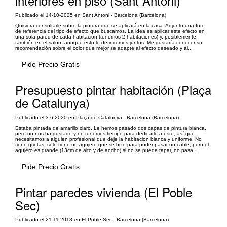
interiores en piso (Sant Antoni)
Publicado el 14-10-2025 en Sant Antoni - Barcelona (Barcelona)
Quisiera consultarle sobre la pintura que se aplicará en la casa. Adjunto una foto
de referencia del tipo de efecto que buscamos. La idea es aplicar este efecto en
una sola pared de cada habitación (tenemos 2 habitaciones) y, posiblemente,
también en el salón, aunque esto lo definiremos juntos. Me gustaría conocer su
recomendación sobre el color que mejor se adapte al efecto deseado y al...
Pide Precio Gratis
Presupuesto pintar habitación (Plaça
de Catalunya)
Publicado el 3-6-2020 en Plaça de Catalunya - Barcelona (Barcelona)
Estaba pintada de amarillo claro. Le hemos pasado dos capas de pintura blanca,
pero no nos ha gustado y no tenemos tiempo para dedicarle a esto, así que
necesitamos a alguien profesional que deje la habitación blanca y uniforme. No
tiene grietas, solo tiene un agujero que se hizo para poder pasar un cable, pero el
agujero es grande (13cm de alto y de ancho) si no se puede tapar, no pasa...
Pide Precio Gratis
Pintar paredes vivienda (El Poble
Sec)
Publicado el 21-11-2018 en El Poble Sec - Barcelona (Barcelona)