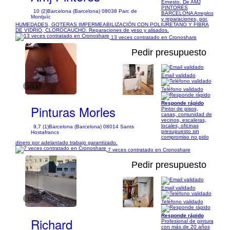
Ernesto. De AMJ
PINTORES
10 (2)
Barcelona (Barcelona) 08038 Parc de
BARCELONA Arreglos
Montjuïc
y reparaciones, por.
HUMEDADES, GOTERAS IMPERMEABILIZACIÓN CON POLIURETANO Y FIBRA
DE VIDRIO, CLOROCAUCHO. Reparaciones de yeso y alisados.
13 veces contratado en Cronoshare
Pedir presupuesto
Email validado
1/13
Teléfono validado
Responde rápido
Pinturas Morles
Pintor de pisos,
casas, comunidad de
vecinos, escaleras,
locales, oficinas
9,7 (1)
Barcelona (Barcelona) 08014 Sants
presupuesto sin
Hostafrancs
compromiso no pido
dinero por adelantado trabajo garantizado.
7 veces contratado en Cronoshare
Pedir presupuesto
Email validado
1/27
Teléfono validado
Responde rápido
Richard
Profesional de pintura
con más de 20 años