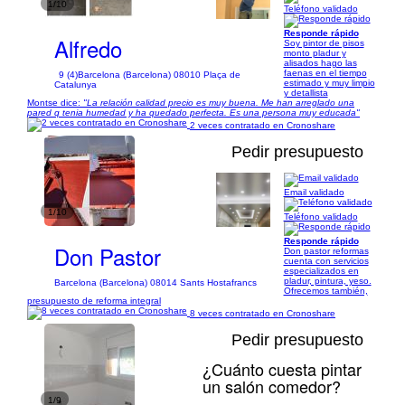
1/10
Teléfono validado
Responde rápido
Alfredo
Soy pintor de pisos
monto pladur y
alisados hago las
faenas en el tiempo
9 (4)
Barcelona (Barcelona) 08010 Plaça de
estimado y muy limpio
Catalunya
y detallista
Montse dice:
"La relación calidad precio es muy buena. Me han arreglado una
pared q tenia humedad y ha quedado perfecta. Es una persona muy educada"
2 veces contratado en Cronoshare
Pedir presupuesto
Email validado
1/10
Teléfono validado
Responde rápido
Don Pastor
Don pastor reformas
cuenta con servicios
especializados en
pladur, pintura, yeso.
Barcelona (Barcelona) 08014 Sants Hostafrancs
Ofrecemos también,
presupuesto de reforma integral
8 veces contratado en Cronoshare
Pedir presupuesto
¿Cuánto cuesta pintar
un salón comedor?
1/9