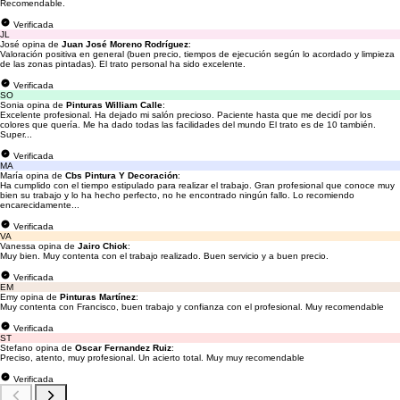
Recomendable.
Verificada
JL
José opina de
Juan José Moreno Rodríguez
:
Valoración positiva en general (buen precio, tiempos de ejecución según lo acordado y limpieza
de las zonas pintadas). El trato personal ha sido excelente.
Verificada
SO
Sonia opina de
Pinturas William Calle
:
Excelente profesional. Ha dejado mi salón precioso. Paciente hasta que me decidí por los
colores que quería. Me ha dado todas las facilidades del mundo El trato es de 10 también.
Super...
Verificada
MA
María opina de
Cbs Pintura Y Decoración
:
Ha cumplido con el tiempo estipulado para realizar el trabajo. Gran profesional que conoce muy
bien su trabajo y lo ha hecho perfecto, no he encontrado ningún fallo. Lo recomiendo
encarecidamente...
Verificada
VA
Vanessa opina de
Jairo Chiok
:
Muy bien. Muy contenta con el trabajo realizado. Buen servicio y a buen precio.
Verificada
EM
Emy opina de
Pinturas Martínez
:
Muy contenta con Francisco, buen trabajo y confianza con el profesional. Muy recomendable
Verificada
ST
Stefano opina de
Oscar Fernandez Ruiz
:
Preciso, atento, muy profesional. Un acierto total. Muy muy recomendable
Verificada