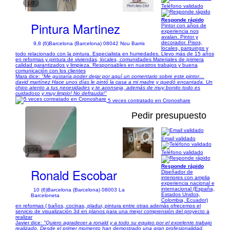
1/7
Teléfono validado
Responde rápido
Pintura Martinez
Pintor con años de
experiencia nos
avalan. Pintor y
decorador. Pisos,
9,8 (6)
Barcelona (Barcelona) 08042 Nou Barris
locales, parquings y
todo relacionado con la pintura. Especialista en humedades. Llevo más de 15 años
en reformas y pintura de viviendas, locales, comunidades Materiales de primera
calidad garantizados y limpieza. Responsables en nuestros trabajos y buena
comunicación con los clientes
Mara dice:
"Me gustaría poder dejar por aquí un comentario sobre este pintor…
david martínez Hace unos días le pintó la casa a mi madre y quedó encantada. Un
chico atento a tus necesidades y te aconseja, además de muy bonito todo es
cuidadoso y muy limpio! No defrauda!"
5 veces contratado en Cronoshare
Pedir presupuesto
Email validado
1/34
Teléfono validado
Responde rápido
Ronald Escobar
Diseñador de
interiores con amplia
experiencia nacional e
internacional (España,
10 (6)
Barcelona (Barcelona) 08003 La
Estados Unidos,
Barceloneta
Colombia, Ecuador)
en reformas ( baños, cocinas, pladur, pintura entre otras además ofrecemos el
servicio de visualización 3d en planos para una mejor comprensión del proyecto a
realizar
Javier dice:
"Quiero agradecer a ronald y a todo su equipo por el excelente trabajo
realizado. Desde el primer momento han demostrado una gran profesionalidad,