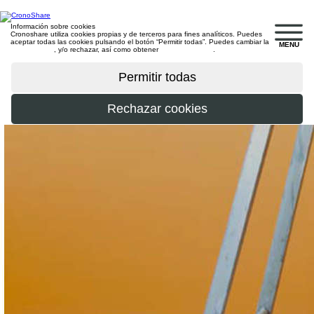
Información sobre cookies
Cronoshare utiliza cookies propias y de terceros para fines analíticos. Puedes
aceptar todas las cookies pulsando el botón “Permitir todas”. Puedes cambiar la
MENU
configuración
, y/o rechazar, así como obtener
más información
.