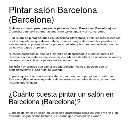
Pintar salón Barcelona
(Barcelona)
Si deseas obtener
presupuesto de pintar salón en Barcelona (Barcelona)
, en
Cronoshare no solo obtendrías uno, sino varios, gratis y sin compromiso.
El
servicio de pintar salones en Barcelona (Barcelona)
es de los más solicitados
por los propietarios que desean darle un nuevo toque de color a las paredes de
esta estancia, o porque lo van a poner en alquiler y las paredes necesitan un par
de nuevas capas de pintura.
Nuestras empresas de pintura o pintores se desplazarán a cualquier punto de
Barcelona o alrededores que les indiques, además de ofrecerte recomendaciones y
consejos sobre el tipo de pintura más adecuado, etc.
También hay clientes que con la llegada del buen tiempo, deciden que un
profesional pinte el salón de su vivienda.
El precio que cobra una empresa de pintura o un pintor por pintar un salón en
Barcelona (Barcelona) dependerá de los metros cuadrados de este, entre otros
factores que influyan.
¿Cuánto cuesta pintar un salón en
Barcelona (Barcelona)?
El precio de pintar un salón en Barcelona (Barcelona) oscila los 396 € y 670 €, no
obstante, según ciertos factores, es posible que estos precios varíen.