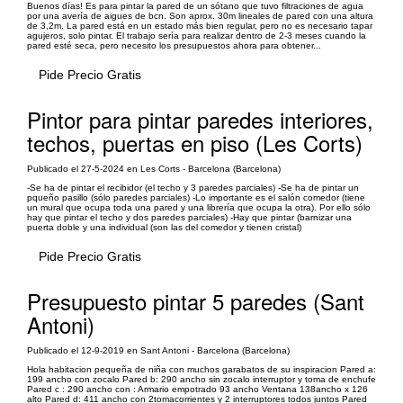
Buenos días! Es para pintar la pared de un sótano que tuvo filtraciones de agua
por una avería de aigues de bcn. Son aprox. 30m lineales de pared con una altura
de 3,2m. La pared está en un estado más bien regular, pero no es necesario tapar
agujeros, solo pintar. El trabajo sería para realizar dentro de 2-3 meses cuando la
pared esté seca, pero necesito los presupuestos ahora para obtener...
Pide Precio Gratis
Pintor para pintar paredes interiores,
techos, puertas en piso (Les Corts)
Publicado el 27-5-2024 en Les Corts - Barcelona (Barcelona)
-Se ha de pintar el recibidor (el techo y 3 paredes parciales) -Se ha de pintar un
pqueño pasillo (sólo paredes parciales) -Lo importante es el salón comedor (tiene
un mural que ocupa toda una pared y una librería que ocupa la otra). Por ello sólo
hay que pintar el techo y dos paredes parciales) -Hay que pintar (barnizar una
puerta doble y una individual (son las del comedor y tienen cristal)
Pide Precio Gratis
Presupuesto pintar 5 paredes (Sant
Antoni)
Publicado el 12-9-2019 en Sant Antoni - Barcelona (Barcelona)
Hola habitacion pequeña de niña con muchos garabatos de su inspiracion Pared a:
199 ancho con zocalo Pared b: 290 ancho sin zocalo interruptor y toma de enchufe
Pared c : 290 ancho con : Armario empotrado 93 ancho Ventana 138ancho x 126
alto Pared d: 411 ancho con 2tomacorrientes y 2 interruptores todos juntos Pared