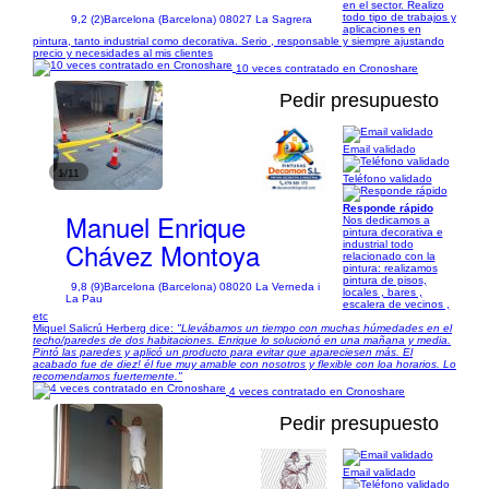
en el sector. Realizo
todo tipo de trabajos y
9,2 (2)
Barcelona (Barcelona) 08027 La Sagrera
aplicaciones en
pintura, tanto industrial como decorativa. Serio , responsable y siempre ajustando
precio y necesidades al mis clientes
10 veces contratado en Cronoshare
Pedir presupuesto
Email validado
1/11
Teléfono validado
Responde rápido
Manuel Enrique
Nos dedicamos a
pintura decorativa e
Chávez Montoya
industrial todo
relacionado con la
pintura: realizamos
pintura de pisos,
9,8 (9)
Barcelona (Barcelona) 08020 La Verneda i
locales , bares ,
La Pau
escalera de vecinos ,
etc
Miquel Salicrú Herberg dice:
"Llevábamos un tiempo con muchas húmedades en el
techo/paredes de dos habitaciones. Enrique lo solucionó en una mañana y media.
Pintó las paredes y aplicó un producto para evitar que apareciesen más. El
acabado fue de diez! él fue muy amable con nosotros y flexible con loa horarios. Lo
recomendamos fuertemente."
4 veces contratado en Cronoshare
Pedir presupuesto
Email validado