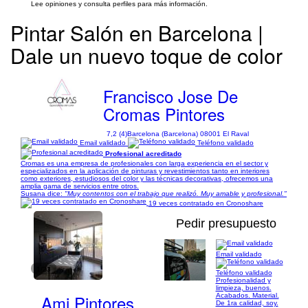
Lee opiniones y consulta perfiles para más información.
Pintar Salón en Barcelona |
Dale un nuevo toque de color
Francisco Jose De
Cromas Pintores
7,2 (4)
Barcelona (Barcelona) 08001 El Raval
Email validado
Teléfono validado
Profesional acreditado
Cromas es una empresa de profesionales con larga experiencia en el sector y
especializados en la aplicación de pinturas y revestimientos tanto en interiores
como exteriores, estudiosos del color y las técnicas decorativas, ofrecemos una
amplia gama de servicios entre otros.
Susana dice:
"Muy contentos con el trabajo que realizó. Muy amable y profesional."
19 veces contratado en Cronoshare
Pedir presupuesto
Email validado
1/23
Teléfono validado
Profesionalidad y
limpieza, buenos.
Amj Pintores
Acabados. Material.
De 1ra calidad, soy.