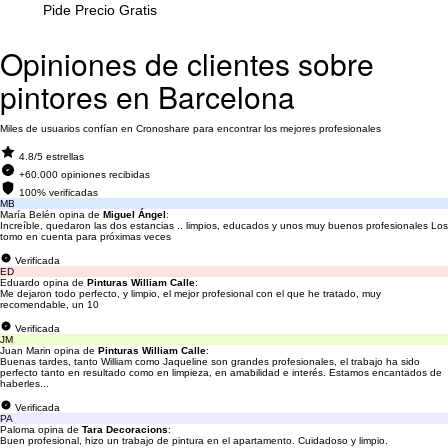
Pide Precio Gratis
Opiniones de clientes sobre
pintores en Barcelona
Miles de usuarios confían en Cronoshare para encontrar los mejores profesionales
4.8/5 estrellas
+60.000 opiniones recibidas
100% verificadas
MB
María Belén opina de
Miguel Ángel
:
Increíble, quedaron las dos estancias .. limpios, educados y unos muy buenos profesionales Los
tomo en cuenta para próximas veces
Verificada
ED
Eduardo opina de
Pinturas William Calle
:
Me dejaron todo perfecto, y limpio, el mejor profesional con el que he tratado, muy
recomendable, un 10
Verificada
JM
Juan Marin opina de
Pinturas William Calle
:
Buenas tardes, tanto William como Jaqueline son grandes profesionales, el trabajo ha sido
perfecto tanto en resultado como en limpieza, en amabilidad e interés. Estamos encantados de
haberles...
Verificada
PA
Paloma opina de
Tara Decoracions
:
Buen profesional, hizo un trabajo de pintura en el apartamento. Cuidadoso y limpio.